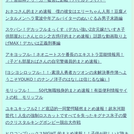
ト！害獣神アリ・ガー被害に必殺！パイルドライバー
おネコさん的まとめ速報 僕の彼女はエリーちゃん人形！豆腐メ
ンタルメンヘラ電波中年アルバイターのぬいぐるみ男子末路編
スケバン！デカッフルまっくす（デカい強い2次元嫁だいすき子
供部屋おじさんヒロシ之古惑仔的まとめ速報）話題な動画取り上
げMAX！デカいは正義刑事編
アキヨッフル-！ネオニートスケ番長のエキストラ芸能情報局！
（子ども部屋おばさんの自宅警備員的まとめ速報）
[ヨシヨシロッフル-！！-素浪人勇者カツオンの未解決事件簿へよ
うこそYOUKO！のナンノ洋子のはなしは信じるな編）]
モリッフル！ 50代無職独身的まとめ速報！有益便利情報サイ
トの杜 モリッフル
ユキユキッフル2！ど底辺的一同驚愕騒然まとめ速報！超氷河期
世代！人生の強制ロスカットですべてを失ったキグナス氷子の愛
のクリスタルキングボンビー脱出大作戦
ヒロコンプレックスNIGHT 的まとめ速報！！子供が欲しいど陰キ