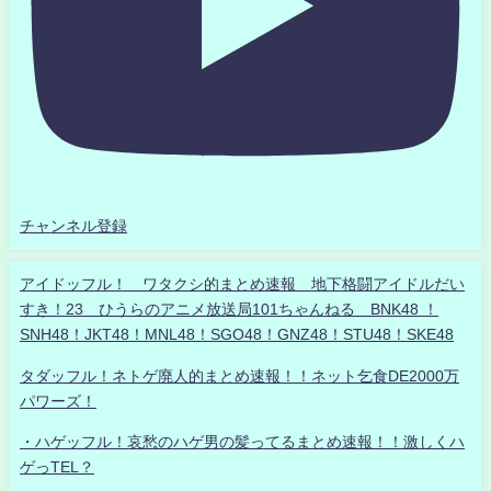
チャンネル登録
アイドッフル！ ワタクシ的まとめ速報 地下格闘アイドルだい
すき！23 ひうらのアニメ放送局101ちゃんねる BNK48 ！
SNH48！JKT48！MNL48！SGO48！GNZ48！STU48！SKE48
タダッフル！ネトゲ廃人的まとめ速報！！ネット乞食DE2000万
パワーズ！
・ハゲッフル！哀愁のハゲ男の髪ってるまとめ速報！！激しくハ
ゲっTEL？