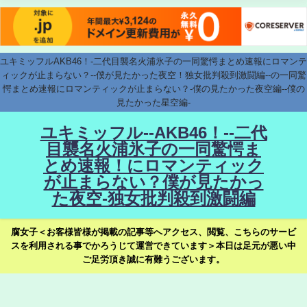
ユキミッフルAKB46！-二代目襲名火浦氷子の一同驚愕まとめ速報にロマンテ
ィックが止まらない？--僕が見たかった夜空！独女批判殺到激闘編--の一同驚
愕まとめ速報にロマンティックが止まらない？-僕の見たかった夜空編--僕の
見たかった星空編-
ユキミッフル--AKB46！--二代
目襲名火浦氷子の一同驚愕ま
とめ速報！にロマンティック
が止まらない？僕が見たかっ
た夜空-独女批判殺到激闘編
腐女子＜お客様皆様が掲載の記事等へアクセス、閲覧、こちらのサービ
スを利用される事でかろうじて運営できています＞本日は足元が悪い中
ご足労頂き誠に有難うございます。