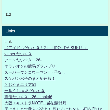
t112
Links
Link
【アイドルだいすき！2】「IDOL DAISUKI！」
vtuber だいすき
アニメだいすき！26-
オラシオンの競馬グランプリ
スーパーウンコウーマンT・子なし
スケバン氷子のまとめ速報！
とおやまエリア51
一番くじ福袋 だいすき
声優だいすき！26- bnk46
大阪エキストラNOTE！芸能情報局
天にまします我らが父よ！ 願わくはわがドル円を守りた