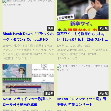
映画
未分類
Black Hawk Down『ブラックホ
新卒ワイ、もう限界かもしれな
ーク・ダウン』Combat8 HD
い 【2chまとめ】【2chスレ】
【5chスレ】
1993年、泥沼化する内戦を鎮圧するため
1:名無しさん＠お腹いっぱい
ソマリアに兵士を派遣したアメリカ。なか
2026.04.22(Wed) 新卒ワイ、もう限界かも
なか収束しない内戦に焦り始めたクリント
しれない 【2chまとめ】【2chスレ】
ン政権は、10月3日、つ...
【5chスレ】って...
未分類
未分類
AviUtl スライドショー歌詞スク
HKT48「ロマンティック病」田
ロール付き動画作成編
中美久 卒業コンサート
動画編集ソフトAviUtlで歌詞をスクロール
#HKT48...