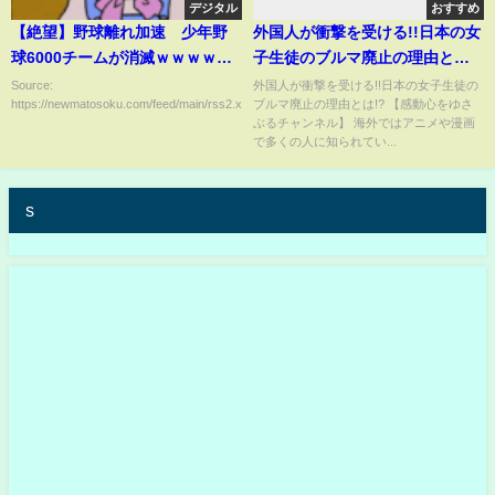
デジタル
おすすめ
【絶望】野球離れ加速 少年野
外国人が衝撃を受ける!!日本の女
球6000チームが消滅ｗｗｗｗｗ
子生徒のブルマ廃止の理由と
ｗｗｗｗｗｗｗｗ
は!?【感動心をゆさぶるチャン
Source:
外国人が衝撃を受ける!!日本の女子生徒の
https://newmatosoku.com/feed/main/rss2.xml...
ブルマ廃止の理由とは!? 【感動心をゆさ
ネル】
ぶるチャンネル】 海外ではアニメや漫画
で多くの人に知られてい...
s