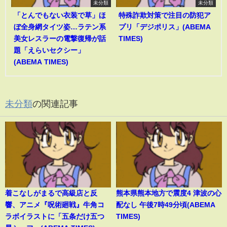
未分類
未分類
「とんでもない衣装で草」ほ
特殊詐欺対策で注目の防犯ア
ぼ全身網タイツ姿…ラテン系
プリ「デジポリス」(ABEMA
美女レスラーの電撃復帰が話
TIMES)
題「えらいセクシー」
(ABEMA TIMES)
未分類
の関連記事
着こなしがまるで高級店と反
熊本県熊本地方で震度4 津波の心
響、アニメ『呪術廻戦』牛角コ
配なし 午後7時49分頃(ABEMA
ラボイラストに「五条だけ五つ
TIMES)