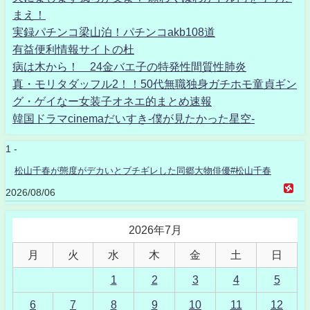
まえ！
実録パチンコ梁山泊！パチンコakb108道
有益便利情報サイトの杜
病は木から！ 24金バエ子の特発性間質性肺炎
真・モリタダッフル2！！50代無職独身ガチホモ童貞ギン
グ・ゲイなー女装子オネエ的まとめ速報
韓国ドラマcinemaだいすき-僕が見たかった星空-
1 -
松山千春が態度がデカいとブチギレした同郷大物俳優#松山千春
2026/08/06
2026年7月
月
火
水
木
金
土
日
1
2
3
4
5
6
7
8
9
10
11
12