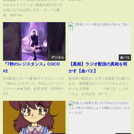
させるスライドショー動画作成方法です。
お役に立てれば幸いです。 サンプル動
画 https://w...
デジタル
金バエ
『7秒のレジスタンス』COCO
【真相】ラジオ配信の真相を明
#2
かす【金バエ】
4/15配信スタート🎧 8thデジタルシングル
配信者の動画をいち早く高画質でお届けし
「7秒のレジスタンス」 4/12よりリリイベ
ます。 動画配信サイト⇒ツイキャス＆ふ
スタート🦂 ■ 日程・会場 日程：2026年4
わっち 出演者 ⇒金バエ、しんや
月1...
っちょ、ぱるぱる、せいじ ...