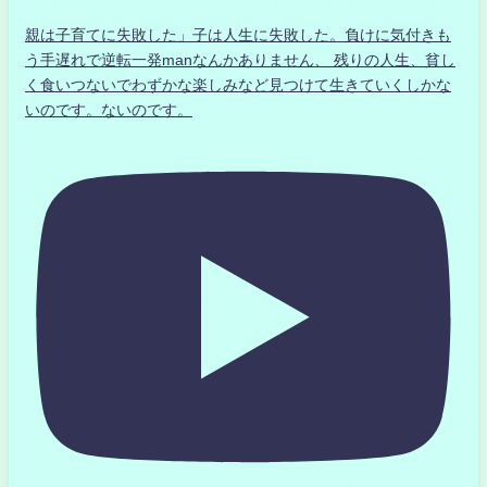
親は子育てに失敗した」子は人生に失敗した。負けに気付きも
う手遅れで逆転一発manなんかありません、 残りの人生、貧し
く食いつないでわずかな楽しみなど見つけて生きていくしかな
いのです。ないのです。