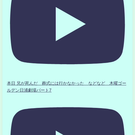
本日 兄が死んだ 葬式には行かなかった などなど 木曜ゴー
ルデン日浦劇場パート7