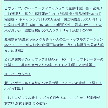
ヒウラッフルのハーニーフィニッシュゴミ屋敷補完計画 ＜必殺！
生前整理人！孤立し孤独死からの～特殊清掃・遺品整理への道F
完結編＞ キャッシング計1500万返済：厨二病借金3500万円！う
つ病統合失調症14年生HKT46！！9期研究生、最後のサイト！全
米が泣いた！認知症鬱病60代のラストサイト絶賛！公開中
魔法熟女/美魔女ッ娘メグみみちゃんのニートッフルステーション
MAX！ ニート仙人仙女の映画三昧老後生活！（無職孤独居老人的
まとめ速報Z)]
乙女系腐男子のオカマッフルMAX2- FX！オ・カマトレーダーの
逆襲！！ 極道のオカマたち編（おもしろ動画まとめ速報）
スーパーウンコ！
新・ハゲッフル！哀愁のハゲ男の髪ってるまとめ速報！！激しく
ハゲっTEL？
こじ！コジッフル@！-レズっ娘百合ネエ！こじらせ！50独身処
女のBL腐女子的まとめ速報-