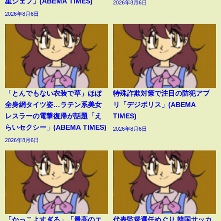
星シェフ」(ABEMA TIMES)
2026年8月6日
2026年8月6日
「とんでもない衣装で草」ほぼ
特殊詐欺対策で注目の防犯アプ
全身網タイツ姿…ラテン系美女
リ「デジポリス」(ABEMA
レスラーの電撃復帰が話題「え
TIMES)
らいセクシー」(ABEMA TIMES)
2026年8月6日
2026年8月6日
「かっこよすぎる」「最高のエ
代表監督選任めぐり 韓国サッカ