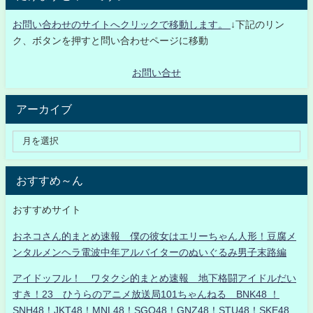
お問い合わせのサイトへクリックで移動します。
↓下記のリン
ク、ボタンを押すと問い合わせページに移動
お問い合せ
アーカイブ
おすすめ～ん
おすすめサイト
おネコさん的まとめ速報 僕の彼女はエリーちゃん人形！豆腐メ
ンタルメンヘラ電波中年アルバイターのぬいぐるみ男子末路編
アイドッフル！ ワタクシ的まとめ速報 地下格闘アイドルだい
すき！23 ひうらのアニメ放送局101ちゃんねる BNK48 ！
SNH48！JKT48！MNL48！SGO48！GNZ48！STU48！SKE48