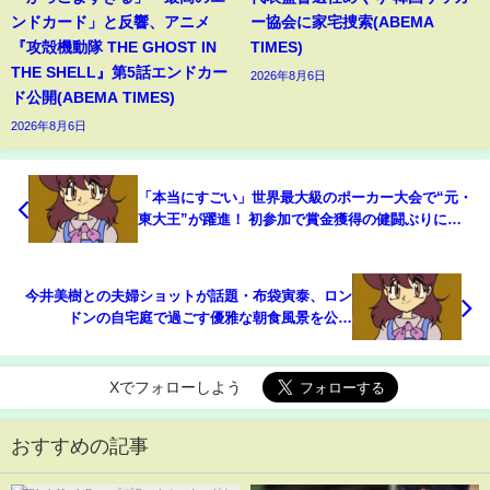
ンドカード」と反響、アニメ
ー協会に家宅捜索(ABEMA
『攻殻機動隊 THE GHOST IN
TIMES)
THE SHELL』第5話エンドカー
2026年8月6日
ド公開(ABEMA TIMES)
2026年8月6日
「本当にすごい」世界最大級のポーカー大会で“元・
東大王”が躍進！ 初参加で賞金獲得の健闘ぶりに祝
福の声(ABEMA TIMES)
今井美樹との夫婦ショットが話題・布袋寅泰、ロン
ドンの自宅庭で過ごす優雅な朝食風景を公開
(ABEMA TIMES)
Xでフォローしよう
おすすめの記事