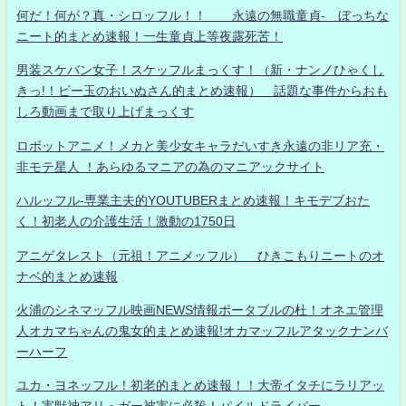
何だ！何が？真・シロッフル！！ 永遠の無職童貞- ぼっちな
ニート的まとめ速報！一生童貞上等夜露死苦！
男装スケバン女子！スケッフルまっくす！（新・ナンノひゃくし
きっ!！ビー玉のおいぬさん的まとめ速報） 話題な事件からおも
しろ動画まで取り上げまっくす
ロボットアニメ！メカと美少女キャラだいすき永遠の非リア充・
非モテ星人 ！あらゆるマニアの為のマニアックサイト
ハルッフル-専業主夫的YOUTUBERまとめ速報！キモデブおた
く！初老人の介護生活！激動の1750日
アニゲタレスト（元祖！アニメッフル） ひきこもりニートのオ
ナベ的まとめ速報
火浦のシネマッフル映画NEWS情報ポータブルの杜！オネエ管理
人オカマちゃんの鬼女的まとめ速報!オカマッフルアタックナンバ
ーハーフ
ユカ・ヨネッフル！初老的まとめ速報！！大帝イタチにラリアッ