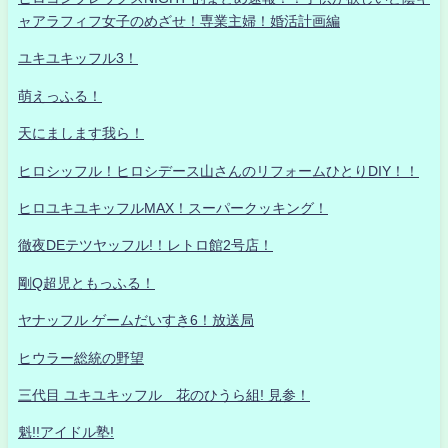
ャアラフィフ女子のめざせ！専業主婦！婚活計画編
ユキユキッフル3！
萌えっふる！
天にまします我ら！
ヒロシッフル！ヒロシデース山さんのリフォームひとりDIY！！
ヒロユキユキッフルMAX！スーパークッキング！
徹夜DEテツヤッフル!！レトロ館2号店！
剛Q超児ともっふる！
ヤナッフル ゲームだいすき6！放送局
ヒウラー総統の野望
三代目 ユキユキッフル 花のひうら組! 見参！
魁!!アイドル塾!