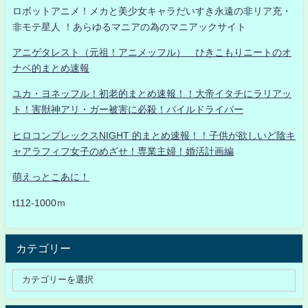
ロボットアニメ！メカと美少女キャラだいすき永遠の非リア充・
非モテ星人 ！あらゆるマニアの為のマニアックサイト
アニゲタレスト（元祖！アニメッフル） ひきこもりニートのオ
ナベ的まとめ速報
ユカ・ヨネッフル！初老的まとめ速報！！大帝イタチにラリアッ
ト！害獣神アリ・ガー被害に必殺！パイルドライバー
ヒロコンプレックスNIGHT 的まとめ速報！！子供が欲しいど陰キ
ャアラフィフ女子のめざせ！専業主婦！婚活計画編
萌えっとこあに！
t112-1000ｍ
カテゴリー