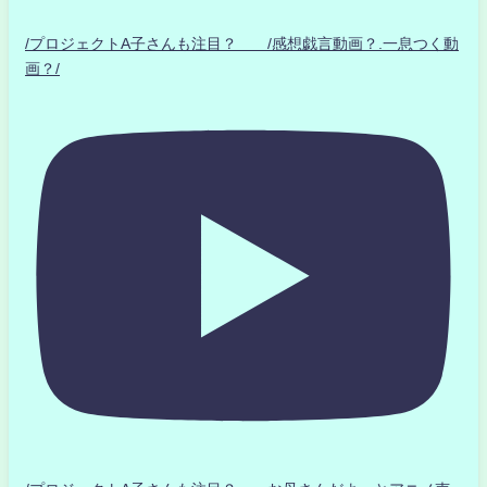
/プロジェクトA子さんも注目？ /感想戯言動画？.一息つく動
画？/