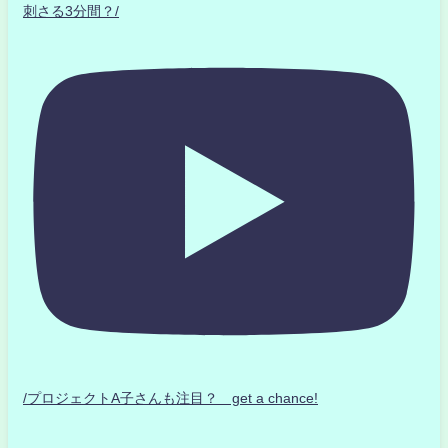
刺さる3分間？/
/プロジェクトA子さんも注目？ get a chance!