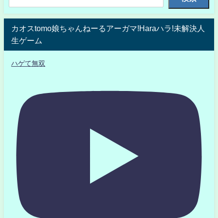
カオスtomo娘ちゃんねーるアーガマ!Haraハラ!未解決人
生ゲーム
ハゲて無双