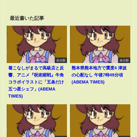
最近書いた記事
未分類
未分類
着こなしがまるで高級店と反
熊本県熊本地方で震度4 津波
響、アニメ『呪術廻戦』牛角
の心配なし 午後7時49分頃
コラボイラストに「五条だけ
(ABEMA TIMES)
五つ星シェフ」(ABEMA
TIMES)