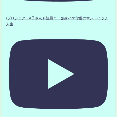
/プロジェクトA子さんも注目？ 独身ハゲ僧侶のサンドイッチ
人生