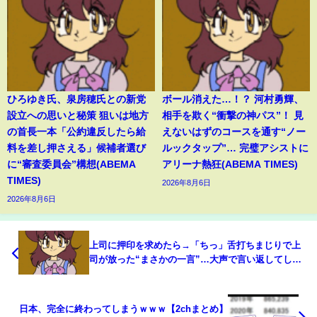
ひろゆき氏、泉房穂氏との新党
ボール消えた…！？ 河村勇輝、
設立への思いと秘策 狙いは地方
相手を欺く“衝撃の神パス”！ 見
の首長一本「公約違反したら給
えないはずのコースを通す“ノー
料を差し押さえる」候補者選び
ルックタップ”… 完璧アシストに
に“審査委員会”構想(ABEMA
アリーナ熱狂(ABEMA TIMES)
TIMES)
2026年8月6日
2026年8月6日
上司に押印を求めたら→「ちっ」舌打ちまじりで上
司が放った“まさかの一言”…大声で言い返してしま
った女性社員の苦悩(ABEMA TIMES)
日本、完全に終わってしまうｗｗｗ【2chまとめ】