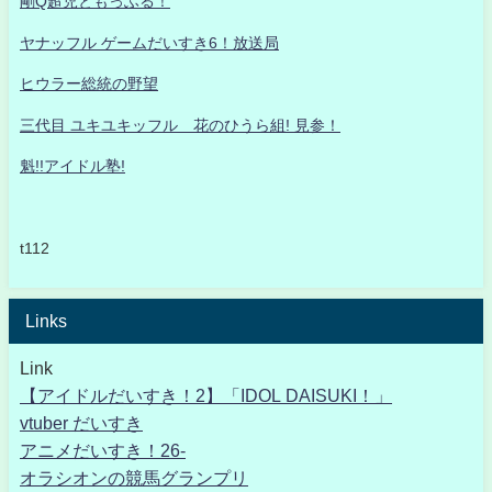
剛Q超児ともっふる！
ヤナッフル ゲームだいすき6！放送局
ヒウラー総統の野望
三代目 ユキユキッフル 花のひうら組! 見参！
魁!!アイドル塾!
t112
Links
Link
【アイドルだいすき！2】「IDOL DAISUKI！」
vtuber だいすき
アニメだいすき！26-
オラシオンの競馬グランプリ