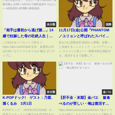
未分類
国際
「相手は最初から逃げ腰…」14
11月17日(金)公開『PHANTOM
歳で妊娠した母の壮絶人生｜
／ユリョンと呼ばれたスパイ』
『ななにー 地下ABEMA』毎週日
｜予告
この続きをノーカットで見る ▷
息をのむ諜報合戦 疑惑から牽制、反撃へ
https://abe.ma/3V2tpf8 近年、多様性が叫
と加速するノンストップ・スパイアクショ
曜よる8時〜ABEMAで無料放送
ばれ様々なライフスタイルが 確立 ポジテ
ン ユリョンに告ぐ―― 暗殺作戦を開始す
中 #ななにー #稲垣吾郎 #草彅剛
ィブに...
る。成功するまで放棄して...
#香取慎吾
未分類
金バエ
K-POPドック! ゲスト：乃紫、
【肝不全・末期】金バエ 飯食
堀くるみ 3月1日
べるのが苦しい・俺は復活する
つもり
K-POPドック! 2025年3月1日内容：K-
https://linktr.ee/morisekisekimori ?各ストリ
POPアーティストの魅力をK-POP好きの
ーマー様はこちらでリアルタイムで観れま