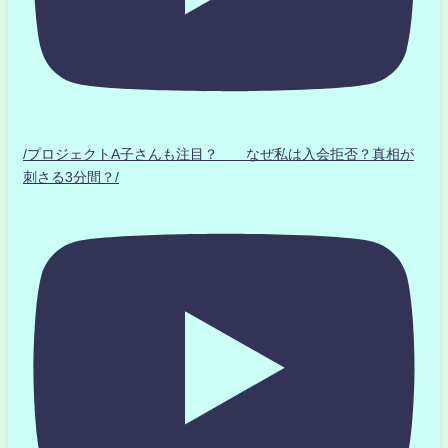
/プロジェクトA子さんも注目？ なぜ私は入会拒否？真相が
刺さる3分間？/