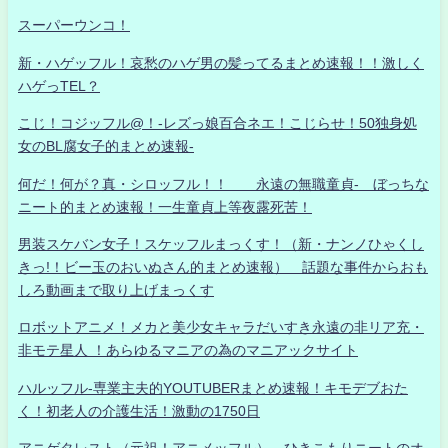
スーパーウンコ！
新・ハゲッフル！哀愁のハゲ男の髪ってるまとめ速報！！激しく
ハゲっTEL？
こじ！コジッフル@！-レズっ娘百合ネエ！こじらせ！50独身処
女のBL腐女子的まとめ速報-
何だ！何が？真・シロッフル！！ 永遠の無職童貞- ぼっちな
ニート的まとめ速報！一生童貞上等夜露死苦！
男装スケバン女子！スケッフルまっくす！（新・ナンノひゃくし
きっ!！ビー玉のおいぬさん的まとめ速報） 話題な事件からおも
しろ動画まで取り上げまっくす
ロボットアニメ！メカと美少女キャラだいすき永遠の非リア充・
非モテ星人 ！あらゆるマニアの為のマニアックサイト
ハルッフル-専業主夫的YOUTUBERまとめ速報！キモデブおた
く！初老人の介護生活！激動の1750日