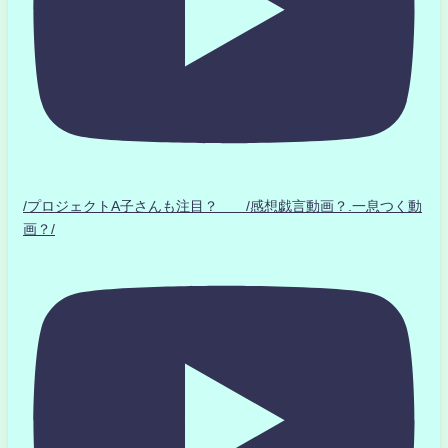
/プロジェクトA子さんも注目？ /感想戯言動画？.一息つく動
画？/