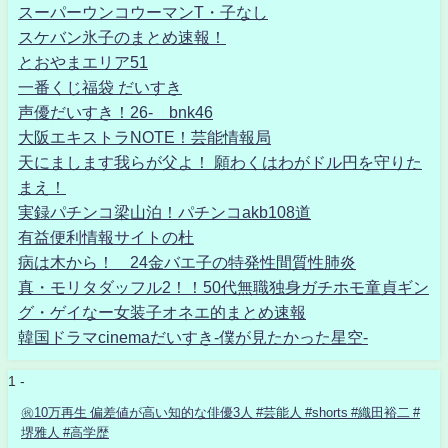
スーパーウンコウーマンT・子なし
スケバン氷子のまとめ速報！
とおやまエリア51
一番くじ福袋 だいすき
声優だいすき！26- bnk46
大阪エキストラNOTE！芸能情報局
天にまします我らが父よ！ 願わくはわがドル円を守りた
まえ！
実録パチンコ梁山泊！パチンコakb108道
有益便利情報サイトの杜
病は木から！ 24金バエ子の特発性間質性肺炎
真・モリタダッフル2！！50代無職独身ガチホモ童貞ギン
グ・ゲイなー女装子オネエ的まとめ速報
韓国ドラマcinemaだいすき-僕が見たかった星空-
1 -
㊗️10万再生 偏差値が高い知的な俳優3人 #芸能人 #shorts #織田裕二 #
堺雅人 #高学歴