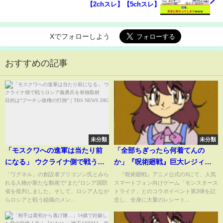
【2chスレ】【5chスレ】
Xでフォローしよう
おすすめの記事
未分類
未分類
「モスクワへの進軍は当たり前
「全部ちぎったら何着てんの
になる」 ウクライナ側で戦うロ
か」『呪術廻戦』巨大レジィ像
シア義勇兵を単独取材 目的
からレシートをひっぱる斬新す
「ワグネル」の創設者プリゴジン氏とみら
『呪術廻戦』アニメ公式のXにて、人気
れる人物が新たな動画で“また”ロシア国防
スマートフォン向けゲーム「モンスタース
は“プーチン政権の打倒”｜
ぎるイベントが話題(ABEMA
省を批判しました。そして、ロシア人なが
トライク」とのコラボイベント第3弾を記
TBS NEWS DIG
TIMES)
らロシアと戦う組織のメン...
念し、全身に大量のレシート...