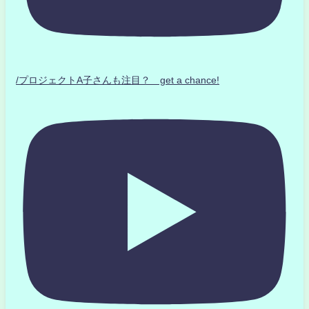
/プロジェクトA子さんも注目？ get a chance!