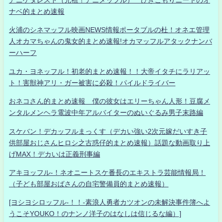
アニゲタレスト（元祖！アニメッフル） ひきこもりニートのオ
ナベ的まとめ速報
火浦のシネマッフル映画NEWS情報ポータブルの杜！オネエ管理
人オカマちゃんの鬼女的まとめ速報!オカマッフルアタックナンバ
ーハーフ
ユカ・ヨネッフル！初老的まとめ速報！！大帝イタチにラリアッ
ト！害獣神アリ・ガー被害に必殺！パイルドライバー
おネコさん的まとめ速報 僕の彼女はエリーちゃん人形！豆腐メ
ンタルメンヘラ電波中年アルバイターのぬいぐるみ男子末路編
スケバン！デカッフルまっくす（デカい強い2次元嫁だいすき子
供部屋おじさんヒロシ之古惑仔的まとめ速報）話題な動画取り上
げMAX！デカいは正義刑事編
アキヨッフル-！ネオニートスケ番長のエキストラ芸能情報局！
（子ども部屋おばさんの自宅警備員的まとめ速報）
[ヨシヨシロッフル-！！-素浪人勇者カツオンの未解決事件簿へよ
うこそYOUKO！のナンノ洋子のはなしは信じるな編）]