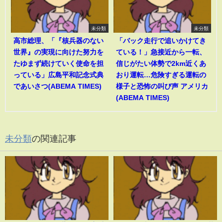
未分類
未分類
高市総理、「『核兵器のない
「バック走行で追いかけてき
世界』の実現に向けた努力を
ている！」急接近から一転、
たゆまず続けていく使命を担
信じがたい体勢で2km近くあ
っている」広島平和記念式典
おり運転…危険すぎる運転の
であいさつ(ABEMA TIMES)
様子と恐怖の叫び声 アメリカ
(ABEMA TIMES)
未分類
の関連記事