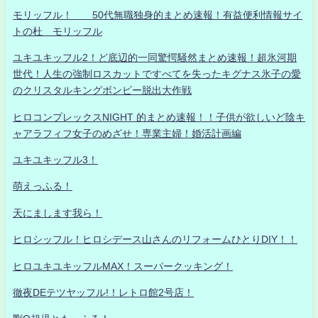
モリッフル！ 50代無職独身的まとめ速報！有益便利情報サイ
トの杜 モリッフル
ユキユキッフル2！ど底辺的一同驚愕騒然まとめ速報！超氷河期
世代！人生の強制ロスカットですべてを失ったキグナス氷子の愛
のクリスタルキングボンビー脱出大作戦
ヒロコンプレックスNIGHT 的まとめ速報！！子供が欲しいど陰キ
ャアラフィフ女子のめざせ！専業主婦！婚活計画編
ユキユキッフル3！
萌えっふる！
天にまします我ら！
ヒロシッフル！ヒロシデース山さんのリフォームひとりDIY！！
ヒロユキユキッフルMAX！スーパークッキング！
徹夜DEテツヤッフル!！レトロ館2号店！