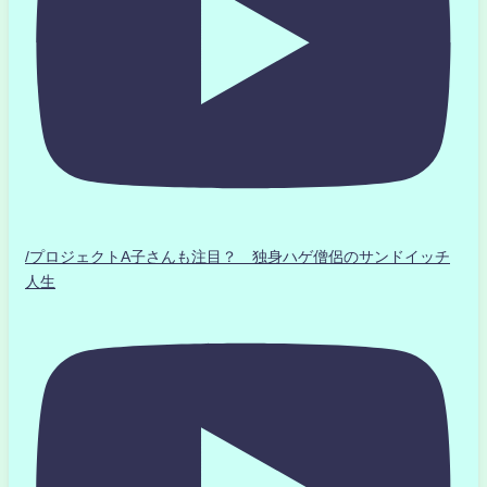
/プロジェクトA子さんも注目？ 独身ハゲ僧侶のサンドイッチ
人生