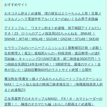
おすすめサイト
おネコさん的まとめ速報 僕の彼女はエリーちゃん人形！豆腐メ
ンタルメンヘラ電波中年アルバイターのぬいぐるみ男子末路編
アイドッフル！ ワタクシ的まとめ速報 地下格闘アイドルだい
すき！23 ひうらのアニメ放送局101ちゃんねる BNK48 ！
SNH48！JKT48！MNL48！SGO48！GNZ48！STU48！SKE48
ヒウラッフルのハーニーフィニッシュゴミ屋敷補完計画 ＜必殺！
生前整理人！孤立し孤独死からの～特殊清掃・遺品整理への道F
完結編＞ キャッシング計1500万返済：厨二病借金3500万円！う
つ病統合失調症14年生HKT46！！9期研究生、最後のサイト！全
米が泣いた！認知症鬱病60代のラストサイト絶賛！公開中
魔法熟女/美魔女ッ娘メグみみちゃんのニートッフルステーション
MAX！ ニート仙人仙女の映画三昧老後生活！（無職孤独居老人的
まとめ速報Z)]
乙女系腐男子のオカマッフルMAX2- FX！オ・カマトレーダーの
逆襲！！ 極道のオカマたち編（おもしろ動画まとめ速報）