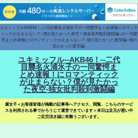
ユキミッフルAKB46！-二代目襲名火浦氷子の一同驚愕まとめ速報にロマンテ
ィックが止まらない？--僕が見たかった夜空！独女批判殺到激闘編--の一同驚
愕まとめ速報にロマンティックが止まらない？-僕の見たかった夜空編--僕の
見たかった星空編-
ユキミッフル--AKB46！--二代
目襲名火浦氷子の一同驚愕ま
とめ速報！にロマンティック
が止まらない？僕が見たかっ
た夜空-独女批判殺到激闘編
腐女子＜お客様皆様が掲載の記事等へアクセス、閲覧、こちらのサービ
スを利用される事でかろうじて運営できています＞本日は足元が悪い中
ご足労頂き誠に有難うございます。