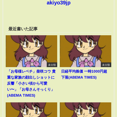
akiyo39jp
最近書いた記事
未分類
未分類
「お母様レベチ」柴咲コウ 貴
日経平均株価 一時1000円超
重な家族の顔出しショットに
下落(ABEMA TIMES)
反響「小さい頃から可愛
い〜」「お母さんそっくり」
(ABEMA TIMES)