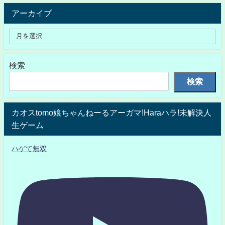
アーカイブ
検索
検索
カオスtomo娘ちゃんねーるアーガマ!Haraハラ!未解決人
生ゲーム
ハゲて無双