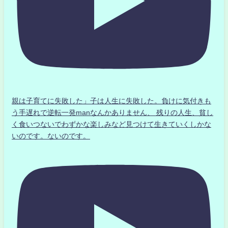
親は子育てに失敗した」子は人生に失敗した。負けに気付きも
う手遅れで逆転一発manなんかありません、 残りの人生、貧し
く食いつないでわずかな楽しみなど見つけて生きていくしかな
いのです。ないのです。