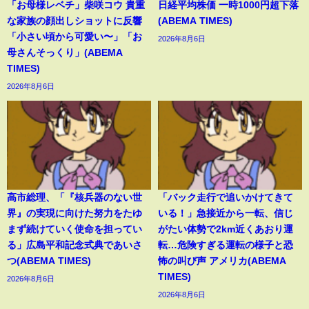
「お母様レベチ」柴咲コウ 貴重
日経平均株価 一時1000円超下落
な家族の顔出しショットに反響
(ABEMA TIMES)
「小さい頃から可愛い〜」「お
2026年8月6日
母さんそっくり」(ABEMA
TIMES)
2026年8月6日
高市総理、「『核兵器のない世
「バック走行で追いかけてきて
界』の実現に向けた努力をたゆ
いる！」急接近から一転、信じ
まず続けていく使命を担ってい
がたい体勢で2km近くあおり運
る」広島平和記念式典であいさ
転…危険すぎる運転の様子と恐
つ(ABEMA TIMES)
怖の叫び声 アメリカ(ABEMA
TIMES)
2026年8月6日
2026年8月6日