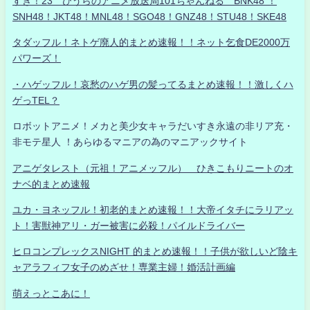
すき！23 ひうらのアニメ放送局101ちゃんねる BNK48 ！
SNH48！JKT48！MNL48！SGO48！GNZ48！STU48！SKE48
タダッフル！ネトゲ廃人的まとめ速報！！ネット乞食DE2000万
パワーズ！
・ハゲッフル！哀愁のハゲ男の髪ってるまとめ速報！！激しくハ
ゲっTEL？
ロボットアニメ！メカと美少女キャラだいすき永遠の非リア充・
非モテ星人 ！あらゆるマニアの為のマニアックサイト
アニゲタレスト（元祖！アニメッフル） ひきこもりニートのオ
ナベ的まとめ速報
ユカ・ヨネッフル！初老的まとめ速報！！大帝イタチにラリアッ
ト！害獣神アリ・ガー被害に必殺！パイルドライバー
ヒロコンプレックスNIGHT 的まとめ速報！！子供が欲しいど陰キ
ャアラフィフ女子のめざせ！専業主婦！婚活計画編
萌えっとこあに！