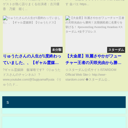
ゲストが熱く語りまくる出演者：古川優
す 金バエ https...
香 乃紫 堀く...
未分類
スターダム
りゅうたさんの人生が1度終わっ
【大金星】玖麗さやかがフュー
ていました、、【ギャル霊媒
チャー王者の天咲光由から勝
師】【りゅうたドス】
利！次期挑戦者に名乗りを挙げ
?ギャル霊媒師 飯塚唯です? 《りゅうた
☆スターダム公式サイト/STARDOM
ドスさんのチャンネル》 ?
Official Web Site☆ http://wwr-
る！ #prowrestling #wrestling
www.youtube.com/@SugiyamaRyuta 《り
stardom.com/ ◆スターダム公...
#stardom #スターダム #女子プ
ゅうたド...
ロレス
s