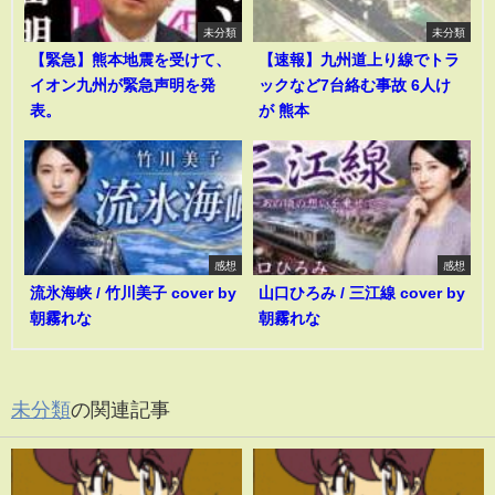
未分類
未分類
【緊急】熊本地震を受けて、
【速報】九州道上り線でトラ
イオン九州が緊急声明を発
ックなど7台絡む事故 6人け
表。
が 熊本
感想
感想
流氷海峡 / 竹川美子 cover by
山口ひろみ / 三江線 cover by
朝霧れな
朝霧れな
未分類
の関連記事