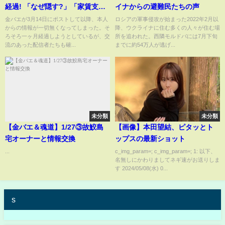
経過! 「なぜ隠す?」「家賃支払
イナからの避難民たちの声
は…」【野田】【よっさん】
金バエが3月14日にポストして以降、本人
ロシアの軍事侵攻が始まった2022年2月以
からの情報が一切無くなってしまった。そ
降、ウクライナに住む多くの人々が住む場
【便所太郎】
ろそろ一ヶ月経過しようとしているが、交
所を追われた。西隣モルドバには7月下旬
流のあった配信者たちも確...
までに約54万人が逃げ...
未分類
未分類
【金バエ＆魂道】1/27③故鮫島
【画像】本田望結、ピタッとト
宅オーナーと情報交換
ップスの最新ショット
...
c_img_param=; c_img_param=; 1: 以下、
名無しにかわりましてネギ速がお送りしま
す 2024/05/08(水) 0...
s