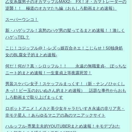
乙女系腐男子のオカマッフルMAX2- FX！オ・カマトレーダーの
逆襲！！ 極道のオカマたち編（おもしろ動画まとめ速報）
スーパーウンコ！
新・ハゲッフル！哀愁のハゲ男の髪ってるまとめ速報！！激しく
ハゲっTEL？
こじ！コジッフル@！-レズっ娘百合ネエ！こじらせ！50独身処
女のBL腐女子的まとめ速報-
何だ！何が？真・シロッフル！！ 永遠の無職童貞- ぼっちな
ニート的まとめ速報！一生童貞上等夜露死苦！
男装スケバン女子！スケッフルまっくす！（新・ナンノひゃくし
きっ!！ビー玉のおいぬさん的まとめ速報） 話題な事件からおも
しろ動画まで取り上げまっくす
ロボットアニメ！メカと美少女キャラだいすき永遠の非リア充・
非モテ星人 ！あらゆるマニアの為のマニアックサイト
ハルッフル-専業主夫的YOUTUBERまとめ速報！キモデブおた