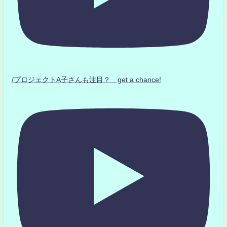
/プロジェクトA子さんも注目？ get a chance!