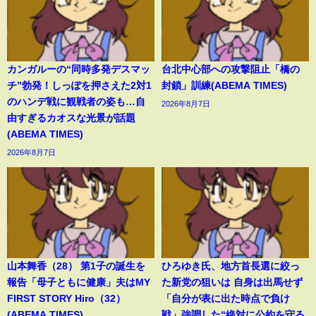
カンガルーの“同時多発デスマッ
台北中心部への攻撃阻止「橋の
チ”勃発！しっぽを押さえた2対1
封鎖」訓練(ABEMA TIMES)
のハンデ戦に観戦者の姿も…自
2026年8月7日
由すぎるカオスな光景が話題
(ABEMA TIMES)
2026年8月7日
山本舞香（28） 第1子の誕生を
ひろゆき氏、地方首長選に絞っ
報告「母子ともに健康」夫はMY
た新党の狙いは 自身は出馬せず
FIRST STORY Hiro（32）
「自分が表に出た時点で負け
(ABEMA TIMES)
戦」強調した“絶対に公約を守る