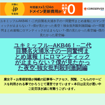
ユキミッフルAKB46！-二代目襲名火浦氷子の一同驚愕まとめ速報にロマンテ
ィックが止まらない？--僕が見たかった夜空！独女批判殺到激闘編--の一同驚
愕まとめ速報にロマンティックが止まらない？-僕の見たかった夜空編--僕の
見たかった星空編-
ユキミッフル--AKB46！--二代
目襲名火浦氷子の一同驚愕ま
とめ速報！にロマンティック
が止まらない？僕が見たかっ
た夜空-独女批判殺到激闘編
腐女子＜お客様皆様が掲載の記事等へアクセス、閲覧、こちらのサービ
スを利用される事でかろうじて運営できています＞本日は足元が悪い中
ご足労頂き誠に有難うございます。