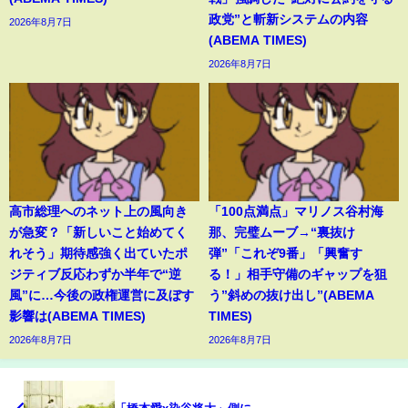
政党”と斬新システムの内容
2026年8月7日
(ABEMA TIMES)
2026年8月7日
高市総理へのネット上の風向き
「100点満点」マリノス谷村海
が急変？「新しいこと始めてく
那、完璧ムーブ→“裏抜け
れそう」期待感強く出ていたポ
弾”「これぞ9番」「興奮す
ジティブ反応わずか半年で“逆
る！」相手守備のギャップを狙
風”に…今後の政権運営に及ぼす
う”斜めの抜け出し”(ABEMA
影響は(ABEMA TIMES)
TIMES)
2026年8月7日
2026年8月7日