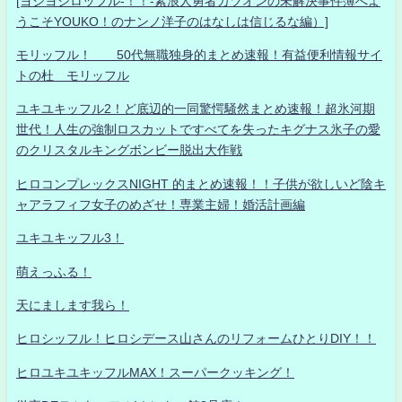
[ヨシヨシロッフル-！！-素浪人勇者カツオンの未解決事件簿へよ
うこそYOUKO！のナンノ洋子のはなしは信じるな編）]
モリッフル！ 50代無職独身的まとめ速報！有益便利情報サイ
トの杜 モリッフル
ユキユキッフル2！ど底辺的一同驚愕騒然まとめ速報！超氷河期
世代！人生の強制ロスカットですべてを失ったキグナス氷子の愛
のクリスタルキングボンビー脱出大作戦
ヒロコンプレックスNIGHT 的まとめ速報！！子供が欲しいど陰キ
ャアラフィフ女子のめざせ！専業主婦！婚活計画編
ユキユキッフル3！
萌えっふる！
天にまします我ら！
ヒロシッフル！ヒロシデース山さんのリフォームひとりDIY！！
ヒロユキユキッフルMAX！スーパークッキング！