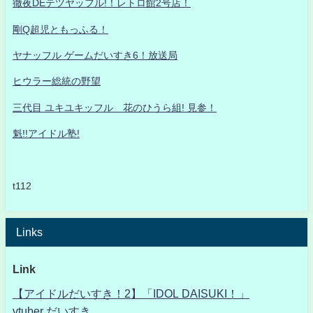
徹夜DEテツヤッフル!！レトロ館2号店！
剛Q超児ともっふる！
ヤナッフル ゲームだいすき6！放送局
ヒウラー総統の野望
三代目 ユキユキッフル 花のひうら組! 見参！
魁!!アイドル塾!
t112
Links
Link
【アイドルだいすき！2】「IDOL DAISUKI！」
vtuber だいすき