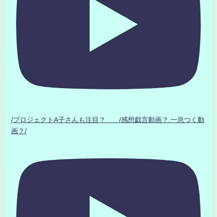
/プロジェクトA子さんも注目？ /感想戯言動画？.一息つく動
画？/