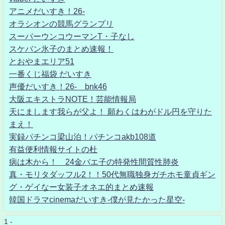
アニメだいすき！26-
オラシオンの競馬グランプリ
スーパーウンコウーマンT・子なし
スケバン氷子のまとめ速報！
とおやまエリア51
一番くじ福袋 だいすき
声優だいすき！26- bnk46
大阪エキストラNOTE！芸能情報局
天にまします我らが父よ！ 願わくはわがドル円を守りた
まえ！
実録パチンコ梁山泊！パチンコakb108道
有益便利情報サイトの杜
病は木から！ 24金バエ子の特発性間質性肺炎
真・モリタダッフル2！！50代無職独身ガチホモ童貞ギン
グ・ゲイなー女装子オネエ的まとめ速報
韓国ドラマcinemaだいすき-僕が見たかった星空-
1 -