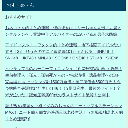
おすすめ～ん
おすすめサイト
おネコさん的まとめ速報 僕の彼女はエリーちゃん人形！豆腐メ
ンタルメンヘラ電波中年アルバイターのぬいぐるみ男子末路編
アイドッフル！ ワタクシ的まとめ速報 地下格闘アイドルだい
すき！23 ひうらのアニメ放送局101ちゃんねる BNK48 ！
SNH48！JKT48！MNL48！SGO48！GNZ48！STU48！SKE48
ヒウラッフルのハーニーフィニッシュゴミ屋敷補完計画 ＜必殺！
生前整理人！孤立し孤独死からの～特殊清掃・遺品整理への道F
完結編＞ キャッシング計1500万返済：厨二病借金3500万円！う
つ病統合失調症14年生HKT46！！9期研究生、最後のサイト！全
米が泣いた！認知症鬱病60代のラストサイト絶賛！公開中
魔法熟女/美魔女ッ娘メグみみちゃんのニートッフルステーション
MAX！ ニート仙人仙女の映画三昧老後生活！（無職孤独居老人的
まとめ速報Z)]