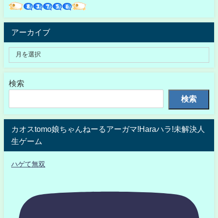
アーカイブ
検索
検索
カオスtomo娘ちゃんねーるアーガマ!Haraハラ!未解決人
生ゲーム
ハゲて無双