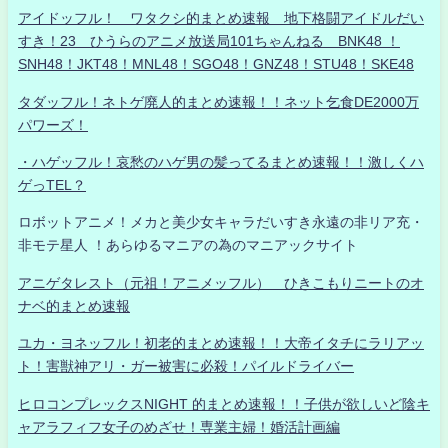
アイドッフル！ ワタクシ的まとめ速報 地下格闘アイドルだい
すき！23 ひうらのアニメ放送局101ちゃんねる BNK48 ！
SNH48！JKT48！MNL48！SGO48！GNZ48！STU48！SKE48
タダッフル！ネトゲ廃人的まとめ速報！！ネット乞食DE2000万
パワーズ！
・ハゲッフル！哀愁のハゲ男の髪ってるまとめ速報！！激しくハ
ゲっTEL？
ロボットアニメ！メカと美少女キャラだいすき永遠の非リア充・
非モテ星人 ！あらゆるマニアの為のマニアックサイト
アニゲタレスト（元祖！アニメッフル） ひきこもりニートのオ
ナベ的まとめ速報
ユカ・ヨネッフル！初老的まとめ速報！！大帝イタチにラリアッ
ト！害獣神アリ・ガー被害に必殺！パイルドライバー
ヒロコンプレックスNIGHT 的まとめ速報！！子供が欲しいど陰キ
ャアラフィフ女子のめざせ！専業主婦！婚活計画編