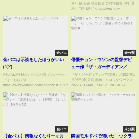
브가 된 실존 인물들을 정리해봤습니다. 출
처는 위키입니다. https://namu.w...
金バエ
未分類
金バエは示談をしたほうがいい
俳優チョン・ウソンの監督デビ
('◇')ゞ
ュー作『ザ・ガーディアン／守
護者』手に汗握る予告映像
#金バエ#強制わいせつ#示談 メンバーシッ
『ザ・ガーディアン／守護者』／2024年1
プはこちらです
月26日(金)公開 配給：クロックワークス
https://www.youtube.com/channel/UCcLIBzkE...
2022 ACEMAKER MOVIEWORKS & ...
金バエ
未分類
【金バエ】情報なくなり一ヶ月
隣国モルドバで聞いた ウクラ