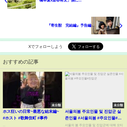
「橋本愛x染谷将太」側に...
『寄生獣 完結編』予告編
Xでフォローしよう
おすすめの記事
未分類
未分類
ホス狂いの日常~最悪な結末編~
서울의봄 주요인물 및 진압군 실
#ホスト #歌舞伎町 #事件
존인물 #서울의봄 #주요인물#진
압군
...
서울의 봄 주요인물 및 진압군에 대해 모티