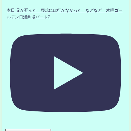
本日 兄が死んだ 葬式には行かなかった などなど 木曜ゴー
ルデン日浦劇場パート7