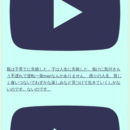
親は子育てに失敗した」子は人生に失敗した。負けに気付きも
う手遅れで逆転一発manなんかありません、 残りの人生、貧し
く食いつないでわずかな楽しみなど見つけて生きていくしかな
いのです。ないのです。