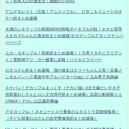
く！初老人の介護生活！激動の1750日
アニゲタレスト（元祖！アニメッフル） ひきこもりニートのオ
ナベ的まとめ速報
火浦のシネマッフル映画NEWS情報ポータブルの杜！オネエ管理
人オカマちゃんの鬼女的まとめ速報!オカマッフルアタックナンバ
ーハーフ
ユカ・ヨネッフル！初老的まとめ速報！！大帝イタチにラリアッ
ト！害獣神アリ・ガー被害に必殺！パイルドライバー
おネコさん的まとめ速報 僕の彼女はエリーちゃん人形！豆腐メ
ンタルメンヘラ電波中年アルバイターのぬいぐるみ男子末路編
スケバン！デカッフルまっくす（デカい強い2次元嫁だいすき子
供部屋おじさんヒロシ之古惑仔的まとめ速報）話題な動画取り上
げMAX！デカいは正義刑事編
アキヨッフル-！ネオニートスケ番長のエキストラ芸能情報局！
（子ども部屋おばさんの自宅警備員的まとめ速報）