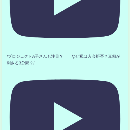
/プロジェクトA子さんも注目？ なぜ私は入会拒否？真相が
刺さる3分間？/