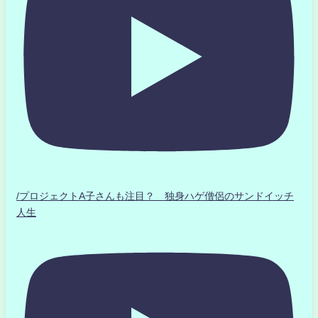
/プロジェクトA子さんも注目？ 独身ハゲ僧侶のサンドイッチ
人生