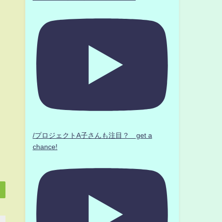
/プロジェクトA子さんも注目？ get a
chance!