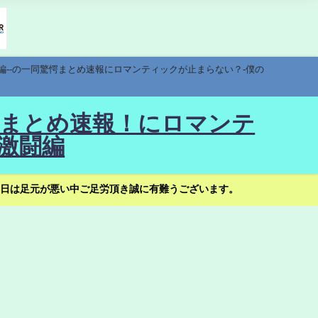
編--の一同驚愕まとめ速報にロマンティックが止まらない？-僕の
驚愕まとめ速報！にロマンテ
激闘編
日は足元が悪い中ご足労頂き誠に有難うございます。