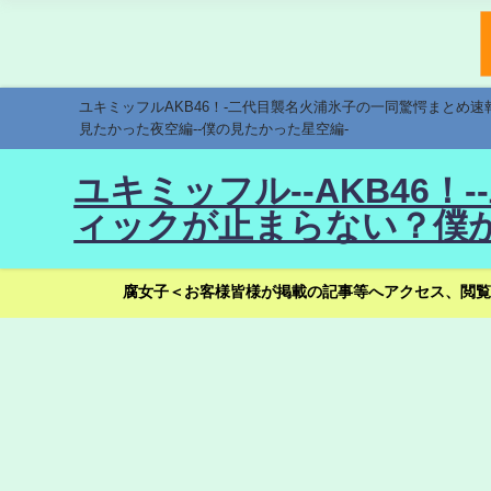
ユキミッフルAKB46！-二代目襲名火浦氷子の一同驚愕まとめ
見たかった夜空編--僕の見たかった星空編-
ユキミッフル--AKB46
ィックが止まらない？僕が
腐女子＜お客様皆様が掲載の記事等へアクセス、閲覧