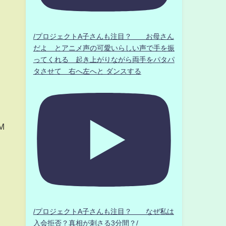
/プロジェクトA子さんも注目？ お母さん
だよ とアニメ声の可愛いらしい声で手を振
ってくれる 起き上がりながら両手をパタパ
タさせて 右へ左へと ダンスする
M
/プロジェクトA子さんも注目？ なぜ私は
入会拒否？真相が刺さる3分間？/