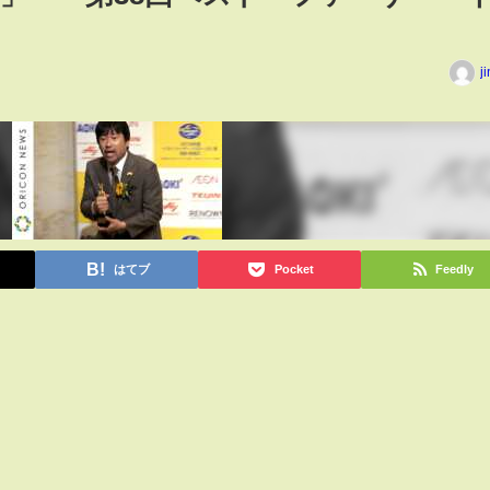
j
はてブ
Pocket
Feedly