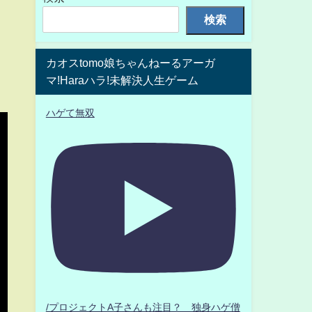
検索
カオスtomo娘ちゃんねーるアーガ
マ!Haraハラ!未解決人生ゲーム
ハゲて無双
/プロジェクトA子さんも注目？ 独身ハゲ僧