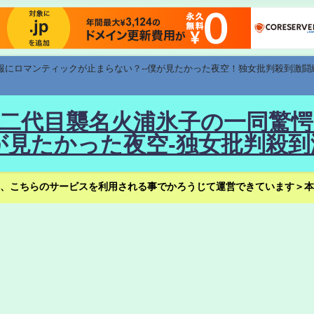
速報にロマンティックが止まらない？--僕が見たかった夜空！独女批判殺到激闘
！--二代目襲名火浦氷子の一同
見たかった夜空-独女批判殺到
、こちらのサービスを利用される事でかろうじて運営できています＞本