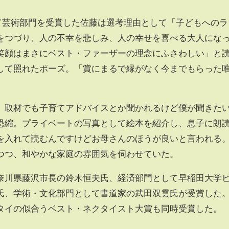
て芸術部門を受賞した佐藤は選考理由として「子どもへのラ
をつづり、人の不幸を悲しみ、人の幸せを喜べる大人にな
笑顔はまさにベスト・ファーザーの理念にふさわしい」と
して照れたポーズ。「賞にまるで縁がなく今までもらった
。
取材でも子育てアドバイスとか聞かれるけど僕が聞きた
恐縮。プライベートの写真として絵本を紹介し、息子に朗
を入れて読むんですけどお母さんのほうが良いと言われる
つつ、和やかな家庭の雰囲気を伺わせていた。
川県藤沢市長の鈴木恒夫氏、経済部門として早稲田大学
氏、学術・文化部門として書道家の武田双雲氏が受賞した
タイの似合うベスト・ネクタイスト大賞も同時受賞した。