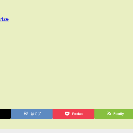
rize
はてブ
Pocket
Feedly