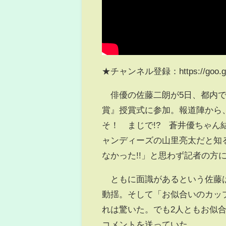
★チャンネル登録：https://goo.gl
俳優の佐藤二朗が5日、都内で
賞』授賞式に参加。報道陣から
そ！ まじで!? 蒼井優ちゃん
ャンディーズの山里亮太だと知る
なかった!!」と思わず記者の方
ともに面識があるという佐藤は
動揺。そして「お似合いのカッ
れは驚いた。でも2人ともお似
コメントを送っていた。