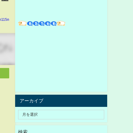
in115n
アーカイブ
検索