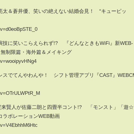
亮太＆蒼井優、笑いの絶えない結婚会見！ “キューピッ
h?v=d0eoBpSTE_0
に笑いこらえられず!? 『どんなときもWiFi』新WEB-
」無制限篇・海外篇＆メイキング
h?v=wooipyvHNg4
スでてんやわんや！ シフト管理アプリ『CAST』WEBC
ch?v=OTrULWPtR_M
賀来賢人が佐藤二朗と四畳半コント!? 「モンスト」「遊☆
コラボレーションWEB動画
h?v=V4EbhhM6Htc