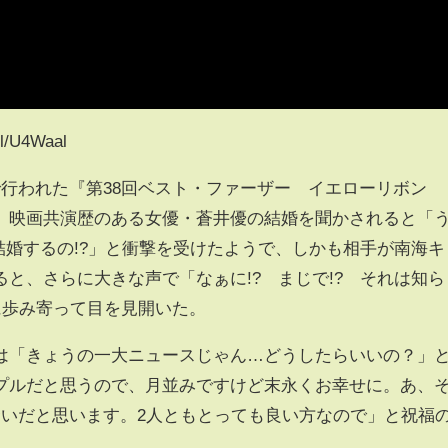
/U4Waal
行われた『第38回ベスト・ファーザー イエローリボン
、映画共演歴のある女優・蒼井優の結婚を聞かされると「
結婚するの!?」と衝撃を受けたようで、しかも相手が南海キ
と、さらに大きな声で「なぁに!? まじで!? それは知ら
に歩み寄って目を見開いた。
「きょうの一大ニュースじゃん…どうしたらいいの？」
プルだと思うので、月並みですけど末永くお幸せに。あ、
合いだと思います。2人ともとっても良い方なので」と祝福