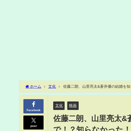
ホーム
文化
佐藤二朗、山里亮太&蒼井優の結婚を知
エローリボン賞』授賞式
文化
映画
Facebook
佐藤二朗、山里亮太&
post
で！？知らなかった！