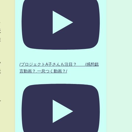
っ
読
唯
い
/プロジェクトA子さんも注目？ /感想戯
読
言動画？.一息つく動画？/
。
ビ
。