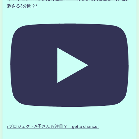
刺さる3分間？/
/プロジェクトA子さんも注目？ get a chance!