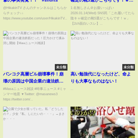
【2ch面白いスレ】#2ch面白い
@HikakinTV さんのチャンネルはこちらか
1:名無しさん＠お腹いっぱい
らチェック↓↓
2026.01.14(Wed) SNS民「これ履いてたら
スレ #2ch #5ch #shorts
https://www.youtube.com/user/HikakinTV...
陰キャ確定の靴5選がこちらです！ｗ」
【2ch面白いスレ】...
未分類
未分類
バンコク高層ビル崩壊事件！崩
高い勉強代になったけど、命よ
壊の原因は中国企業の違法鉄筋
りも大事なものはない！
だった！圧力かけて揉み消し開
#Masaニュース雑談 #時事ニュース #ミャ
...
ンマー地震 ▼Twitter: @masanews3
始【Masaニュース雑談】
https://twitter.com/...