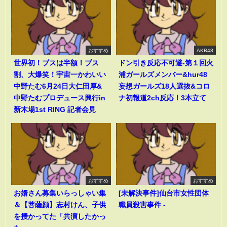
おすすめ
AKB48
世界初！ブスは半額！ブス
ドン引き反応不可避-第１回火
割、大爆笑！宇宙一かわいい
浦ガールズメンバー&hur48
中野たむ6月24日大仁田厚&
妄想ガールズ18人選抜&コロ
中野たむプロデュース興行in
ナ初報道2ch反応！3本立て
新木場1st RING 記者会見
おすすめ
おすすめ
お婿さん募集いらっしゃい集
[未解決事件]仙台市女性団体
＆【菩薩顔】志村けん、子供
職員殺害事件 -
を授かってた「共演したかっ