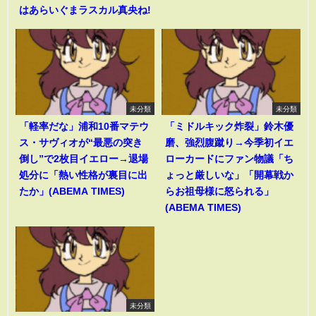
はあらいぐまラスカル真央ね!
未分類
未分類
「軽率だな」浦和10番マテウ
「ミドルキック炸裂」鈴木優
ス・サヴィオが“最悪の突き
磨、強烈腹蹴り→今季初イエ
倒し”で2枚目イエロー→退場
ローカードにファン物議「ち
処分に「熱い性格が裏目に出
ょっと厳しいな」「開幕戦か
たか」(ABEMA TIMES)
らお祖母様に怒られる」
(ABEMA TIMES)
未分類