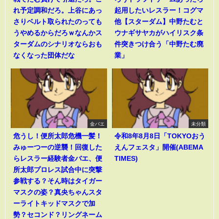
れ予定調和だろ。上谷にあっ
起用したいレスラー！コグマ
さりベルト取られたのっても
他【スターダム】中野たむと
うやめるからだろｗなんかス
ウナギサヤカがハイリスク条
ターダムのシナリオならおも
件突きつけ合う「中野たむ廃
なくなった団体だな
業」
金バエ
未分類
危うし！便所太郎危機一髪！
令和8年8月8日「TOKYOおう
みゅーつーの逆襲！回復した
えんフェスタ」開催(ABEMA
らレスラー経験者金バエ、便
TIMES)
所太郎プロレス試合中に突撃
参戦する？そん時はタイガー
マスクの姿？真央ちゃんスタ
ーライトキッドマスクで加
勢？セコンド？リングネーム