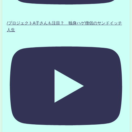
/プロジェクトA子さんも注目？ 独身ハゲ僧侶のサンドイッチ
人生