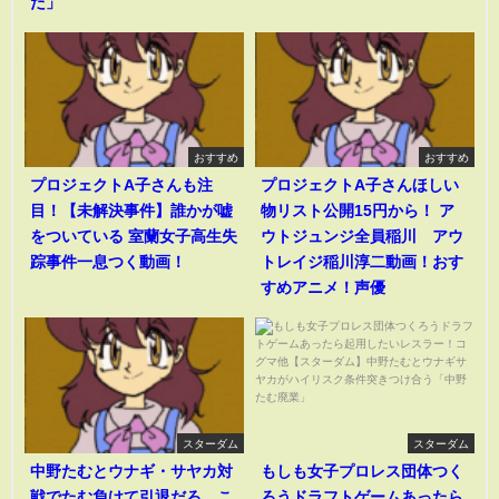
た」
おすすめ
おすすめ
プロジェクトA子さんも注
プロジェクトA子さんほしい
目！【未解決事件】誰かが嘘
物リスト公開15円から！ ア
をついている 室蘭女子高生失
ウトジュンジ全員稲川 アウ
踪事件一息つく動画！
トレイジ稲川淳二動画！おす
すめアニメ！声優
スターダム
スターダム
中野たむとウナギ・サヤカ対
もしも女子プロレス団体つく
戦でたむ負けて引退だろ。こ
ろうドラフトゲームあったら