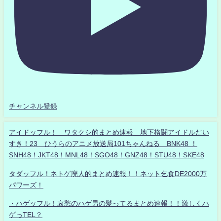
チャンネル登録
アイドッフル！ ワタクシ的まとめ速報 地下格闘アイドルだい
すき！23 ひうらのアニメ放送局101ちゃんねる BNK48 ！
SNH48！JKT48！MNL48！SGO48！GNZ48！STU48！SKE48
タダッフル！ネトゲ廃人的まとめ速報！！ネット乞食DE2000万
パワーズ！
・ハゲッフル！哀愁のハゲ男の髪ってるまとめ速報！！激しくハ
ゲっTEL？