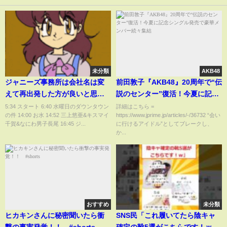
未分類
AKB48
ジャニーズ事務所は会社名は変
前田敦子『AKB48』20周年で“伝
えて再出発した方が良いと思う
説のセンター”復活！今夏に記念
理由。【田村淳】
シングル発売で豪華メンバー
5:34 スタート 6:40 水曜日のダウンタウン
詳細はこちら =
の件 14:00 お水 14:52 三上悠亜&キスマイ
https://www.jprime.jp/articles/-/36732 “会い
続々集結
千賀&なにわ男子長尾 16:45 ジ...
に行けるアイドル”としてブレークし、
か...
おすすめ
未分類
ヒカキンさんに秘密聞いたら衝
SNS民「これ履いてたら陰キャ
撃の事実発覚！！ #shorts
確定の靴5選がこちらです！ｗ」