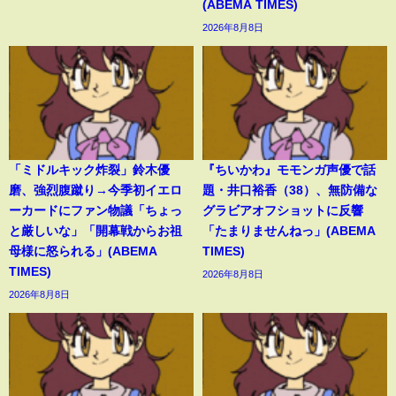
(ABEMA TIMES)
2026年8月8日
「ミドルキック炸裂」鈴木優
『ちいかわ』モモンガ声優で話
磨、強烈腹蹴り→今季初イエロ
題・井口裕香（38）、無防備な
ーカードにファン物議「ちょっ
グラビアオフショットに反響
と厳しいな」「開幕戦からお祖
「たまりませんねっ」(ABEMA
母様に怒られる」(ABEMA
TIMES)
TIMES)
2026年8月8日
2026年8月8日