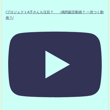
/プロジェクトA子さんも注目？ /感想戯言動画？.一息つく動
画？/