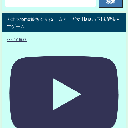
検索
カオスtomo娘ちゃんねーるアーガマ!Haraハラ!未解決人
生ゲーム
ハゲて無双