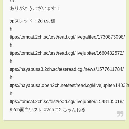
ありがとうございます！
元スレッド：2ch.sc様
h
ttps://tomcat.2ch.sc/test/read.cgi/livegalileo/1730873098/
h
ttps://tomcat.2ch.sc/test/read.cgi/livejupiter/1660482572/
h
ttps://hayabusa3.2ch.sc/test/read.cgi/news/1577611784/
h
ttps://hayabusa.open2ch.net/test/read.cgi/livejupiter/1483
h
ttps://tomcat.2ch.sc/test/read.cgi/livejupiter/1548135018/
#2ch面白いスレ #2ch #２ちゃんねる