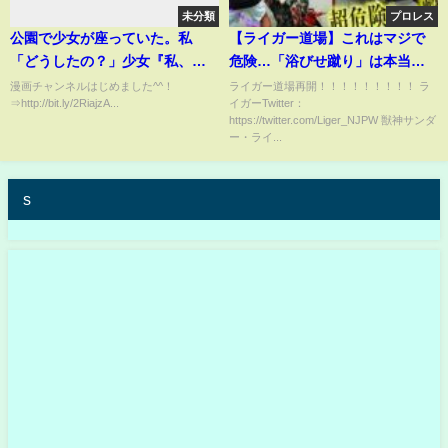
未分類
プロレス
公園で少女が座っていた。私
【ライガー道場】これはマジで
「どうしたの？」少女『私、し
危険…「浴びせ蹴り」は本当に
にたいの・・・』→まさ
痛いのか検証した！
漫画チャンネルはじめました^^！
ライガー道場再開！！！！！！！！！ ラ
⇒http://bit.ly/2RiajzA...
イガーTwitter：
か・・・
https://twitter.com/Liger_NJPW 獣神サンダ
ー・ライ...
s