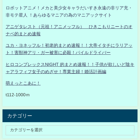
ロボットアニメ！メカと美少女キャラだいすき永遠の非リア充・
非モテ星人 ！あらゆるマニアの為のマニアックサイト
アニゲタレスト（元祖！アニメッフル） ひきこもりニートのオ
ナベ的まとめ速報
ユカ・ヨネッフル！初老的まとめ速報！！大帝イタチにラリアッ
ト！害獣神アリ・ガー被害に必殺！パイルドライバー
ヒロコンプレックスNIGHT 的まとめ速報！！子供が欲しいど陰キ
ャアラフィフ女子のめざせ！専業主婦！婚活計画編
萌えっとこあに！
t112-1000ｍ
カテゴリー