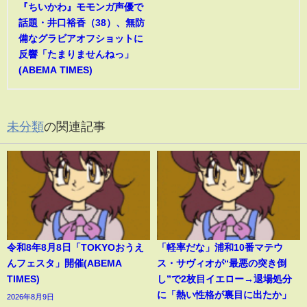
『ちいかわ』モモンガ声優で
話題・井口裕香（38）、無防
備なグラビアオフショットに
反響「たまりませんねっ」
(ABEMA TIMES)
未分類
の関連記事
令和8年8月8日「TOKYOおうえ
「軽率だな」浦和10番マテウ
んフェスタ」開催(ABEMA
ス・サヴィオが“最悪の突き倒
TIMES)
し”で2枚目イエロー→退場処分
に「熱い性格が裏目に出たか」
2026年8月9日