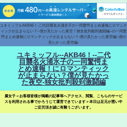
ユキミッフルAKB46！-二代目襲名火浦氷子の一同驚愕まとめ速報にロマンテ
ィックが止まらない？--僕が見たかった夜空！独女批判殺到激闘編--の一同驚
愕まとめ速報にロマンティックが止まらない？-僕の見たかった夜空編--僕の
見たかった星空編-
ユキミッフル--AKB46！--二代
目襲名火浦氷子の一同驚愕ま
とめ速報！にロマンティック
が止まらない？僕が見たかっ
た夜空-独女批判殺到激闘編
腐女子＜お客様皆様が掲載の記事等へアクセス、閲覧、こちらのサービ
スを利用される事でかろうじて運営できています＞本日は足元が悪い中
ご足労頂き誠に有難うございます。