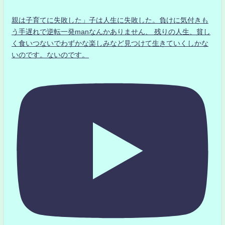
親は子育てに失敗した」子は人生に失敗した。負けに気付きも
う手遅れで逆転一発manなんかありません、 残りの人生、貧し
く食いつないでわずかな楽しみなど見つけて生きていくしかな
いのです。ないのです。