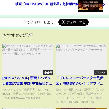
映画『HiGH&LOW THE 新世界』超特報映像
Xでフォローしよう
おすすめの記事
未分類
プロレス
[NHKスペシャル] 密着！ハゲタ
「プロレススーパースター列伝
カ衝撃の実態 中国 中古品ビジネ
②」地獄突きがいく！アブドー
ス | 臨界世界 －ON THE EDGE
ラ・ザ・ブッチャー編
NHKスペシャル「臨界世界 －ON THE
素晴らしき昭和プロレス漫画 「プロレス
EDGE－ 中国のハゲタカたち」の情報は
スーパースター列伝②」 地獄突きがい
－ 中国のハゲタカたち | NHK
こちら https://www.nhk.jp/p/spe...
く！アブドーラ・ザ・ブッチャー編 現
作 梶原一騎 作画 原田久仁信...