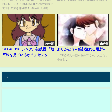
BOSS E･ZO FUKUOKA 1Fの 常設劇場に
て連日公演を開催中！ 2024年11月現...
未分類
未分類
STU48 11thシングル初披露 「地
ありがとう～笑顔溢れる場所～
平線を見ているか？」センター 3
「CRめぞん一刻～桜の下で～」大当たり
中楽曲...
期生曽川咲葵
...
s