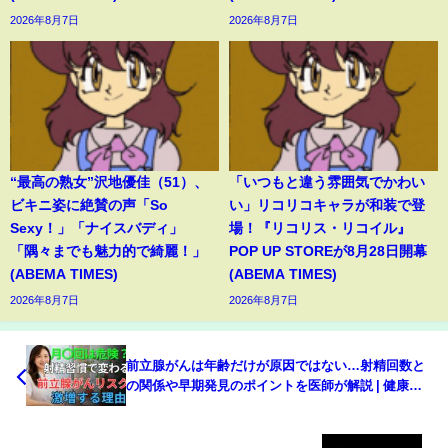
2026年8月7日
2026年8月7日
“最高の熟女”沢地優佳（51）、
「いつもと違う雰囲気でかわい
ビキニ姿に絶賛の声「So
い」リコリコキャラが和装で登
Sexy！」「ナイスバディ」
場！『リコリス・リコイル』
「隅々までも魅力的で綺麗！」
POP UP STOREが8月28日開幕
(ABEMA TIMES)
(ABEMA TIMES)
2026年8月7日
2026年8月7日
前立腺がんは年齢だけが原因ではない…射精回数と
の関係や早期発見のポイントを医師が解説 | 健康寿
命