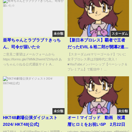
未分類
スターダム
亜琴ちゃんとラブラブ？きっち
【新日本プロレス】覇者で王者
ん、司令が届いた☆
だったEVIL＆裕二郎が開幕2連
勝！！前年WORLD TAG
ご意見ご要望はメールフォームから
【スターダムvsマリーゴールド】ついに
https://forms.gle/7MMk2hwmt7ZtViys9 あ
女子プロレス界は2強時代に突入！
LEAGUE覇者から勝利！NJPW
っちゃん☆ねる公式通販サイト A...
■YouTubeメンバーシップ【ベーシック＆
njwtl
プレミアム】で配信中！ ...
未分類
未分類
HKT48劇場公演ダイジェスト
オー！マイゴッド 動画 祝還
2024/ HKT48[公式]
暦ヒロミをお祝いSP 2月22日
HKT48は、みずほPayPayドーム福岡隣・
rakuten_design="slide";rakuten_affiliateId="0