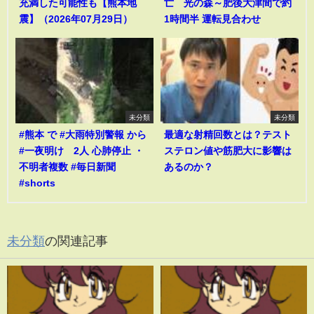
充満した可能性も【熊本地
亡 光の森～肥後大津間で約
震】（2026年07月29日）
1時間半 運転見合わせ
未分類
未分類
#熊本 で #大雨特別警報 から
最適な射精回数とは？テスト
#一夜明け 2人 心肺停止 ・
ステロン値や筋肥大に影響は
不明者複数 #毎日新聞
あるのか？
#shorts
未分類
の関連記事