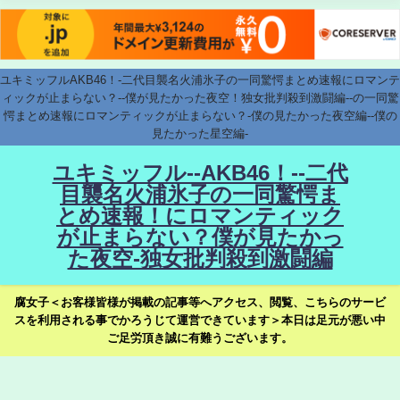
ユキミッフルAKB46！-二代目襲名火浦氷子の一同驚愕まとめ速報にロマンテ
ィックが止まらない？--僕が見たかった夜空！独女批判殺到激闘編--の一同驚
愕まとめ速報にロマンティックが止まらない？-僕の見たかった夜空編--僕の
見たかった星空編-
ユキミッフル--AKB46！--二代
目襲名火浦氷子の一同驚愕ま
とめ速報！にロマンティック
が止まらない？僕が見たかっ
た夜空-独女批判殺到激闘編
腐女子＜お客様皆様が掲載の記事等へアクセス、閲覧、こちらのサービ
スを利用される事でかろうじて運営できています＞本日は足元が悪い中
ご足労頂き誠に有難うございます。