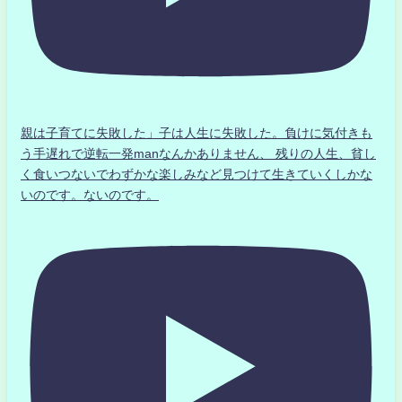
親は子育てに失敗した」子は人生に失敗した。負けに気付きも
う手遅れで逆転一発manなんかありません、 残りの人生、貧し
く食いつないでわずかな楽しみなど見つけて生きていくしかな
いのです。ないのです。