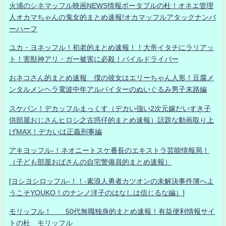
火浦のシネマッフル映画NEWS情報ポータブルの杜！オネエ管理
人オカマちゃんの鬼女的まとめ速報!オカマッフルアタックナンバ
ーハーフ
ユカ・ヨネッフル！初老的まとめ速報！！大帝イタチにラリアッ
ト！害獣神アリ・ガー被害に必殺！パイルドライバー
おネコさん的まとめ速報 僕の彼女はエリーちゃん人形！豆腐メ
ンタルメンヘラ電波中年アルバイターのぬいぐるみ男子末路編
スケバン！デカッフルまっくす（デカい強い2次元嫁だいすき子
供部屋おじさんヒロシ之古惑仔的まとめ速報）話題な動画取り上
げMAX！デカいは正義刑事編
アキヨッフル-！ネオニートスケ番長のエキストラ芸能情報局！
（子ども部屋おばさんの自宅警備員的まとめ速報）
[ヨシヨシロッフル-！！-素浪人勇者カツオンの未解決事件簿へよ
うこそYOUKO！のナンノ洋子のはなしは信じるな編）]
モリッフル！ 50代無職独身的まとめ速報！有益便利情報サイ
トの杜 モリッフル