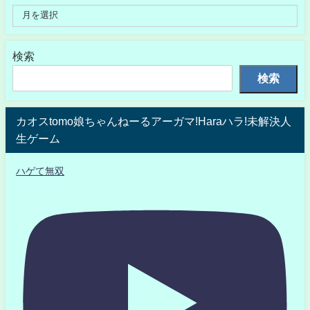
検索
検索
カオスtomo娘ちゃんねーるアーガマ!Haraハラ!未解決人
生ゲーム
ハゲて無双