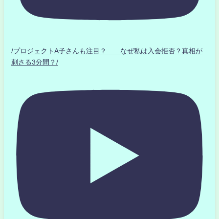
/プロジェクトA子さんも注目？ なぜ私は入会拒否？真相が
刺さる3分間？/