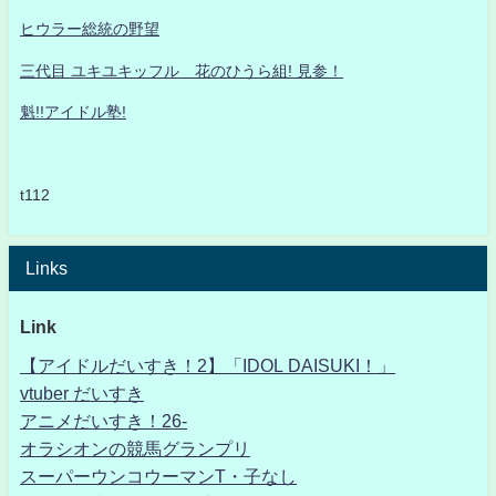
ヒウラー総統の野望
三代目 ユキユキッフル 花のひうら組! 見参！
魁!!アイドル塾!
t112
Links
Link
【アイドルだいすき！2】「IDOL DAISUKI！」
vtuber だいすき
アニメだいすき！26-
オラシオンの競馬グランプリ
スーパーウンコウーマンT・子なし