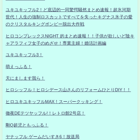
ユキユキッフル2！ど底辺的一同驚愕騒然まとめ速報！超氷河期
世代！人生の強制ロスカットですべてを失ったキグナス氷子の愛
のクリスタルキングボンビー脱出大作戦
ヒロコンプレックスNIGHT 的まとめ速報！！子供が欲しいど陰キ
ャアラフィフ女子のめざせ！専業主婦！婚活計画編
ユキユキッフル3！
萌えっふる！
天にまします我ら！
ヒロシッフル！ヒロシデース山さんのリフォームひとりDIY！！
ヒロユキユキッフルMAX！スーパークッキング！
徹夜DEテツヤッフル!！レトロ館2号店！
剛Q超児ともっふる！
ヤナッフル ゲームだいすき6！放送局