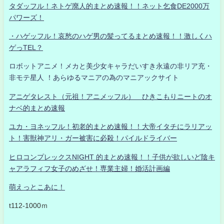
タダッフル！ネトゲ廃人的まとめ速報！！ネット乞食DE2000万
パワーズ！
・ハゲッフル！哀愁のハゲ男の髪ってるまとめ速報！！激しくハ
ゲっTEL？
ロボットアニメ！メカと美少女キャラだいすき永遠の非リア充・
非モテ星人 ！あらゆるマニアの為のマニアックサイト
アニゲタレスト（元祖！アニメッフル） ひきこもりニートのオ
ナベ的まとめ速報
ユカ・ヨネッフル！初老的まとめ速報！！大帝イタチにラリアッ
ト！害獣神アリ・ガー被害に必殺！パイルドライバー
ヒロコンプレックスNIGHT 的まとめ速報！！子供が欲しいど陰キ
ャアラフィフ女子のめざせ！専業主婦！婚活計画編
萌えっとこあに！
t112-1000ｍ