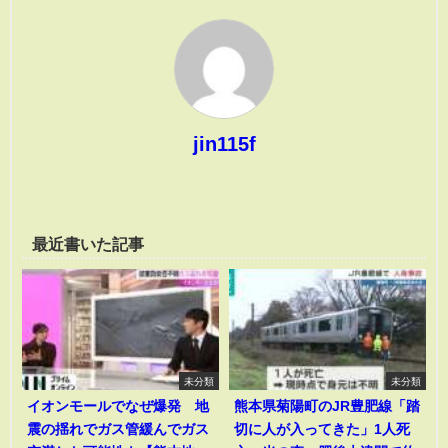
jin115f
最近書いた記事
未分類
未分類
イオンモールでなぜ爆発 地
熊本県菊陽町のJR豊肥線「踏
震の揺れでガス管緩んでガス
切に人が入ってきた」1人死