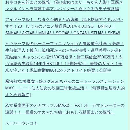
おネコさん的まとめ速報 僕の彼女はエリーちゃん人形！豆腐メ
ンタルメンヘラ電波中年アルバイターのぬいぐるみ男子末路編
アイドッフル！ ワタクシ的まとめ速報 地下格闘アイドルだい
すき！23 ひうらのアニメ放送局101ちゃんねる BNK48 ！
SNH48！JKT48！MNL48！SGO48！GNZ48！STU48！SKE48
ヒウラッフルのハーニーフィニッシュゴミ屋敷補完計画 ＜必殺！
生前整理人！孤立し孤独死からの～特殊清掃・遺品整理への道F
完結編＞ キャッシング計1500万返済：厨二病借金3500万円！う
つ病統合失調症14年生HKT46！！9期研究生、最後のサイト！全
米が泣いた！認知症鬱病60代のラストサイト絶賛！公開中
魔法熟女/美魔女ッ娘メグみみちゃんのニートッフルステーション
MAX！ ニート仙人仙女の映画三昧老後生活！（無職孤独居老人的
まとめ速報Z)]
乙女系腐男子のオカマッフルMAX2- FX！オ・カマトレーダーの
逆襲！！ 極道のオカマたち編（おもしろ動画まとめ速報）
スーパーウンコ！