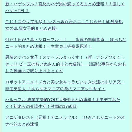
新・ハゲッフル！哀愁のハゲ男の髪ってるまとめ速報！！激しく
ハゲっTEL？
こじ！コジッフル@！-レズっ娘百合ネエ！こじらせ！50独身処
女のBL腐女子的まとめ速報-
何だ！何が？真・シロッフル！！ 永遠の無職童貞- ぼっちな
ニート的まとめ速報！一生童貞上等夜露死苦！
男装スケバン女子！スケッフルまっくす！（新・ナンノひゃくし
きっ!！ビー玉のおいぬさん的まとめ速報） 話題な事件からおも
しろ動画まで取り上げまっくす
ロボットアニメ！メカと美少女キャラだいすき永遠の非リア充・
非モテ星人 ！あらゆるマニアの為のマニアックサイト
ハルッフル-専業主夫的YOUTUBERまとめ速報！キモデブおた
く！初老人の介護生活！激動の1750日
アニゲタレスト（元祖！アニメッフル） ひきこもりニートのオ
ナベ的まとめ速報