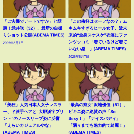
「ご夫婦でデートですか」と話
「この格好はセーフなの？」ム
題！武井咲（32）、最新の自撮
キムキすぎるヒール女子、近未
りショット公開(ABEMA TIMES)
来的“全身スケスケ”衣装にファ
ンツッコミ「着ているけど着て
2026年8月7日
いない感…」(ABEMA TIMES)
2026年8月7日
「美狂」人気日本人女子レスラ
“最高の熟女”沢地優佳（51）、
ー、ド派手ヘアと“大胆漢字プリ
ビキニ姿に絶賛の声「So
ント”のノースリーブ姿に反響
Sexy！」「ナイスバディ」
「えらいカジュアルやな」
「隅々までも魅力的で綺麗！」
(ABEMA TIMES)
(ABEMA TIMES)