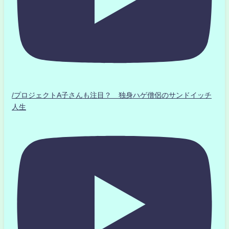
/プロジェクトA子さんも注目？ 独身ハゲ僧侶のサンドイッチ
人生