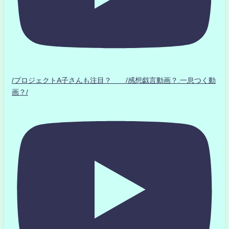
/プロジェクトA子さんも注目？ /感想戯言動画？.一息つく動
画？/