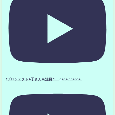
/プロジェクトA子さんも注目？ get a chance!