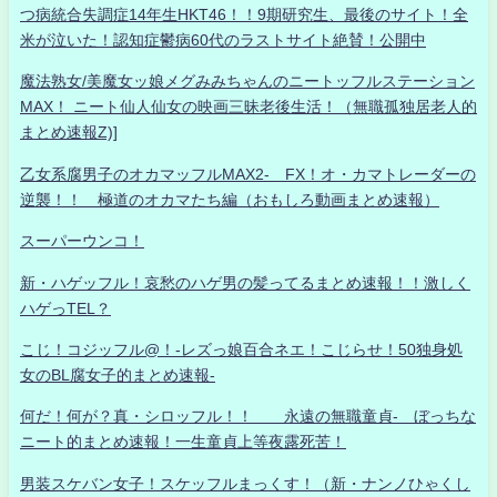
つ病統合失調症14年生HKT46！！9期研究生、最後のサイト！全
米が泣いた！認知症鬱病60代のラストサイト絶賛！公開中
魔法熟女/美魔女ッ娘メグみみちゃんのニートッフルステーション
MAX！ ニート仙人仙女の映画三昧老後生活！（無職孤独居老人的
まとめ速報Z)]
乙女系腐男子のオカマッフルMAX2- FX！オ・カマトレーダーの
逆襲！！ 極道のオカマたち編（おもしろ動画まとめ速報）
スーパーウンコ！
新・ハゲッフル！哀愁のハゲ男の髪ってるまとめ速報！！激しく
ハゲっTEL？
こじ！コジッフル@！-レズっ娘百合ネエ！こじらせ！50独身処
女のBL腐女子的まとめ速報-
何だ！何が？真・シロッフル！！ 永遠の無職童貞- ぼっちな
ニート的まとめ速報！一生童貞上等夜露死苦！
男装スケバン女子！スケッフルまっくす！（新・ナンノひゃくし