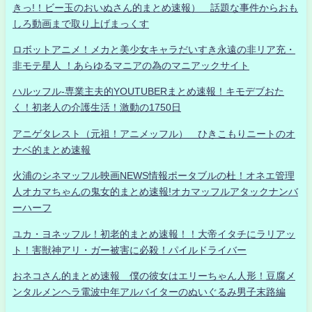
きっ!！ビー玉のおいぬさん的まとめ速報） 話題な事件からおも
しろ動画まで取り上げまっくす
ロボットアニメ！メカと美少女キャラだいすき永遠の非リア充・
非モテ星人 ！あらゆるマニアの為のマニアックサイト
ハルッフル-専業主夫的YOUTUBERまとめ速報！キモデブおた
く！初老人の介護生活！激動の1750日
アニゲタレスト（元祖！アニメッフル） ひきこもりニートのオ
ナベ的まとめ速報
火浦のシネマッフル映画NEWS情報ポータブルの杜！オネエ管理
人オカマちゃんの鬼女的まとめ速報!オカマッフルアタックナンバ
ーハーフ
ユカ・ヨネッフル！初老的まとめ速報！！大帝イタチにラリアッ
ト！害獣神アリ・ガー被害に必殺！パイルドライバー
おネコさん的まとめ速報 僕の彼女はエリーちゃん人形！豆腐メ
ンタルメンヘラ電波中年アルバイターのぬいぐるみ男子末路編