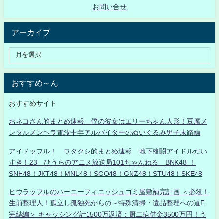
お問い合せ
アーカイブ
おすすめ～ん
おすすめサイト
おネコさん的まとめ速報 僕の彼女はエリーちゃん人形！豆腐メ
ンタルメンヘラ電波中年アルバイターのぬいぐるみ男子末路編
アイドッフル！ ワタクシ的まとめ速報 地下格闘アイドルだい
すき！23 ひうらのアニメ放送局101ちゃんねる BNK48 ！
SNH48！JKT48！MNL48！SGO48！GNZ48！STU48！SKE48
ヒウラッフルのハーニーフィニッシュゴミ屋敷補完計画 ＜必殺！
生前整理人！孤立し孤独死からの～特殊清掃・遺品整理への道F
完結編＞ キャッシング計1500万返済：厨二病借金3500万円！う