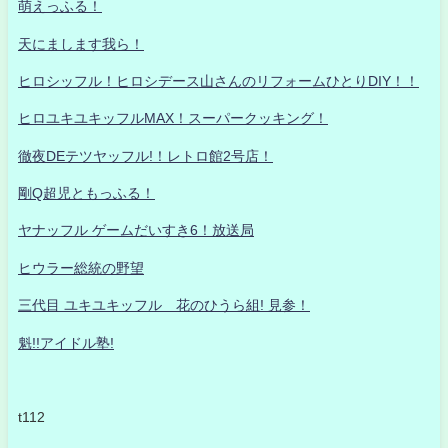
萌えっふる！
天にまします我ら！
ヒロシッフル！ヒロシデース山さんのリフォームひとりDIY！！
ヒロユキユキッフルMAX！スーパークッキング！
徹夜DEテツヤッフル!！レトロ館2号店！
剛Q超児ともっふる！
ヤナッフル ゲームだいすき6！放送局
ヒウラー総統の野望
三代目 ユキユキッフル 花のひうら組! 見参！
魁!!アイドル塾!
t112