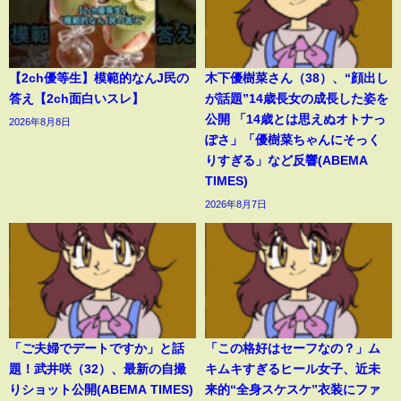
【2ch優等生】模範的なんJ民の
木下優樹菜さん（38）、“顔出し
答え【2ch面白いスレ】
が話題”14歳長女の成長した姿を
公開 「14歳とは思えぬオトナっ
2026年8月8日
ぽさ」「優樹菜ちゃんにそっく
りすぎる」など反響(ABEMA
TIMES)
2026年8月7日
「ご夫婦でデートですか」と話
「この格好はセーフなの？」ム
題！武井咲（32）、最新の自撮
キムキすぎるヒール女子、近未
りショット公開(ABEMA TIMES)
来的“全身スケスケ”衣装にファ