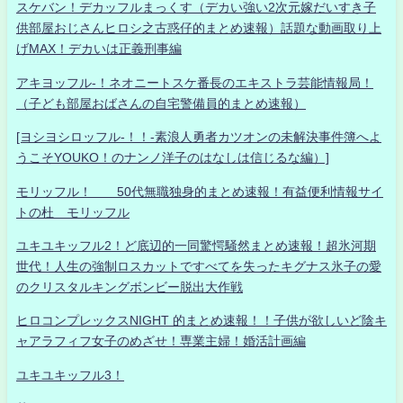
スケバン！デカッフルまっくす（デカい強い2次元嫁だいすき子
供部屋おじさんヒロシ之古惑仔的まとめ速報）話題な動画取り上
げMAX！デカいは正義刑事編
アキヨッフル-！ネオニートスケ番長のエキストラ芸能情報局！
（子ども部屋おばさんの自宅警備員的まとめ速報）
[ヨシヨシロッフル-！！-素浪人勇者カツオンの未解決事件簿へよ
うこそYOUKO！のナンノ洋子のはなしは信じるな編）]
モリッフル！ 50代無職独身的まとめ速報！有益便利情報サイ
トの杜 モリッフル
ユキユキッフル2！ど底辺的一同驚愕騒然まとめ速報！超氷河期
世代！人生の強制ロスカットですべてを失ったキグナス氷子の愛
のクリスタルキングボンビー脱出大作戦
ヒロコンプレックスNIGHT 的まとめ速報！！子供が欲しいど陰キ
ャアラフィフ女子のめざせ！専業主婦！婚活計画編
ユキユキッフル3！