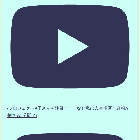
/プロジェクトA子さんも注目？ なぜ私は入会拒否？真相が
刺さる3分間？/