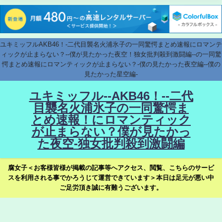
ユキミッフルAKB46！-二代目襲名火浦氷子の一同驚愕まとめ速報にロマンテ
ィックが止まらない？--僕が見たかった夜空！独女批判殺到激闘編--の一同驚
愕まとめ速報にロマンティックが止まらない？-僕の見たかった夜空編--僕の
見たかった星空編-
ユキミッフル--AKB46！--二代
目襲名火浦氷子の一同驚愕ま
とめ速報！にロマンティック
が止まらない？僕が見たかっ
た夜空-独女批判殺到激闘編
腐女子＜お客様皆様が掲載の記事等へアクセス、閲覧、こちらのサービ
スを利用される事でかろうじて運営できています＞本日は足元が悪い中
ご足労頂き誠に有難うございます。