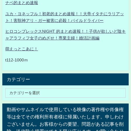
ナベ的まとめ速報
ユカ・ヨネッフル！初老的まとめ速報！！大帝イタチにラリアッ
ト！害獣神アリ・ガー被害に必殺！パイルドライバー
ヒロコンプレックスNIGHT 的まとめ速報！！子供が欲しいど陰キ
ャアラフィフ女子のめざせ！専業主婦！婚活計画編
萌えっとこあに！
t112-1000ｍ
カテゴリー
動画やサムネイルで使用している映像の著作権や肖像権
等は全てその権利所有者様に帰属いたします。申しわけ
ございません。お客様からの要望、問題がある記事を削