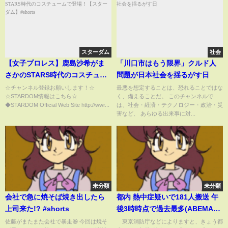
スターダム
社会
【女子プロレス】鹿島沙希がま
「川口市はもう限界」クルド人
さかのSTARS時代のコスチュー
問題が日本社会を揺るがす日
ムで登場！【スターダム】
☆チャンネル登録お願いします！☆
最悪を想定することは、恐れることではな
☆STARDOM情報はこちら☆
く、備えることだ。 このチャンネルで
#shorts
◆STARDOM Official Web Site http://wwr...
は、社会・経済・テクノロジー・政治・災
害など、 あらゆる出来事に対...
未分類
未分類
会社で急に焼そば焼き出したら
都内 熱中症疑いで181人搬送 午
上司来た!? #shorts
後3時時点で過去最多(ABEMA
TIMES)
佐藤がまたまた会社で暴走😆 今回は焼そ
東京消防庁などによりますと、きょう都