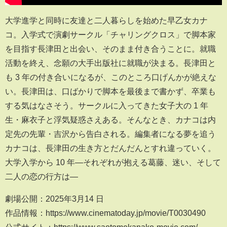
大学進学と同時に友達と二人暮らしを始めた早乙女カナ
コ。入学式で演劇サークル「チャリングクロス」で脚本家
を目指す⻑津田と出会い、そのまま付き合うことに。就職
活動を終え、念願の大手出版社に就職が決まる。⻑津田と
も 3 年の付き合いになるが、このところ口げんかが絶えな
い。⻑津田は、口ばかりで脚本を最後まで書かず、卒業も
する気はなさそう。サークルに入ってきた女子大の 1 年
生・麻衣子と浮気疑惑さえある。そんなとき、カナコは内
定先の先輩・吉沢から告白される。編集者になる夢を追う
カナコは、⻑津田の生き方とだんだんとすれ違っていく。
大学入学から 10 年―それぞれが抱える葛藤、迷い、そして
二人の恋の行方は―
劇場公開：2025年3月14 日
作品情報：https://www.cinematoday.jp/movie/T0030490
公式サイト：https://www.saotomekanako-movie.com/