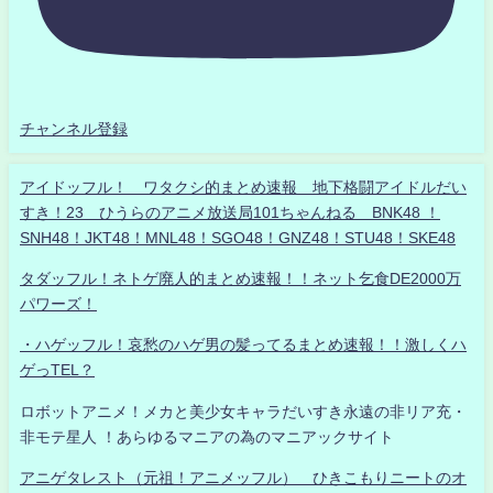
チャンネル登録
アイドッフル！ ワタクシ的まとめ速報 地下格闘アイドルだい
すき！23 ひうらのアニメ放送局101ちゃんねる BNK48 ！
SNH48！JKT48！MNL48！SGO48！GNZ48！STU48！SKE48
タダッフル！ネトゲ廃人的まとめ速報！！ネット乞食DE2000万
パワーズ！
・ハゲッフル！哀愁のハゲ男の髪ってるまとめ速報！！激しくハ
ゲっTEL？
ロボットアニメ！メカと美少女キャラだいすき永遠の非リア充・
非モテ星人 ！あらゆるマニアの為のマニアックサイト
アニゲタレスト（元祖！アニメッフル） ひきこもりニートのオ