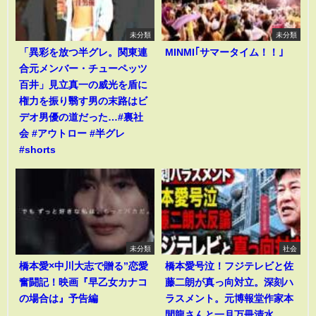
未分類
未分類
「異彩を放つ半グレ。関東連
MINMI｢サマータイム！！｣
合元メンバー・チューペッツ
百井」見立真一の威光を盾に
権力を振り翳す男の末路はビ
デオ男優の道だった…#裏社
会 #アウトロー #半グレ
#shorts
未分類
社会
橋本愛×中川大志で贈る”恋愛
橋本愛号泣！フジテレビと佐
奮闘記！映画『早乙女カナコ
藤二朗が真っ向対立。深刻ハ
の場合は』予告編
ラスメント。元博報堂作家本
間龍さんと一月万冊清水