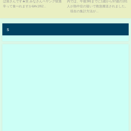
ば屋さんです🔥笑 みなさんペヤング獄激
内では、午後3時までに1歳から97歳の181
辛って食べれますか&#x1f62...
人が熱中症の疑いで救急搬送されました。
現在の集計方法が...
s