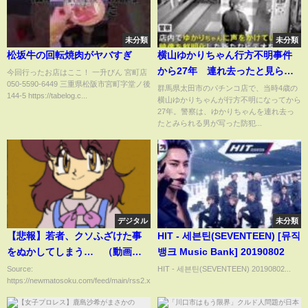
未分類
未分類
松坂牛の回転焼肉がヤバすぎ
横山ゆかりちゃん行方不明事件
から27年 連れ去ったと見られ
今回行ったお店はここ！ 一升びん 宮町店
050-5590-6449 三重県松阪市宮町字堂ノ後
る男の鮮明化映像公開し情報提
群馬県太田市のパチンコ店で、当時4歳の
144-5 https://tabelog.c...
横山ゆかりちゃんが行方不明になってから
供呼びかけ 群馬県警｜
27年。警察は、ゆかりちゃんを連れ去っ
TBS NEWS DIG
たとみられる男が写った防犯...
デジタル
未分類
【悲報】若者、クソふざけた事
HIT - 세븐틴(SEVENTEEN) [뮤직
をぬかしてしまう… （動画あ
뱅크 Music Bank] 20190802
り）
Source:
HIT - 세븐틴(SEVENTEEN) 20190802...
https://newmatosoku.com/feed/main/rss2.xml...