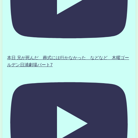
本日 兄が死んだ 葬式には行かなかった などなど 木曜ゴー
ルデン日浦劇場パート7