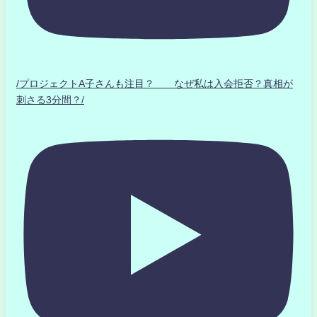
/プロジェクトA子さんも注目？ なぜ私は入会拒否？真相が
刺さる3分間？/