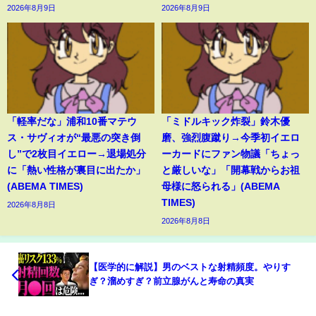
2026年8月9日
2026年8月9日
「軽率だな」浦和10番マテウ
「ミドルキック炸裂」鈴木優
ス・サヴィオが“最悪の突き倒
磨、強烈腹蹴り→今季初イエロ
し”で2枚目イエロー→退場処分
ーカードにファン物議「ちょっ
に「熱い性格が裏目に出たか」
と厳しいな」「開幕戦からお祖
(ABEMA TIMES)
母様に怒られる」(ABEMA
TIMES)
2026年8月8日
2026年8月8日
【医学的に解説】男のベストな射精頻度。やりす
ぎ？溜めすぎ？前立腺がんと寿命の真実