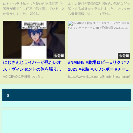
にセクハラ行為をした疑いがある問題で、
ル）大統領が緊急談話で政党の活動などを
の潔白を主張
警察が市長らに任意で話を聞いていること
禁止する戒厳令を発令しました。ソウルか
が分かりました。 2024...
ら最新情報です。 （河村...
未分類
未分類
にじさんじライバーが見たレオ
#NMB48 #劇場ロビー #リクアワ
ス・ヴィンセントの体を張り続
2023 #衣装 #スワンボー #チーム
けるエピソード #にじさんじ
bii #子供の日 2023.05.05
VOICEVOX:春日部つむぎ...
https://www.tiktok.com/@nmb48_cameron/vi
#vtuber
s