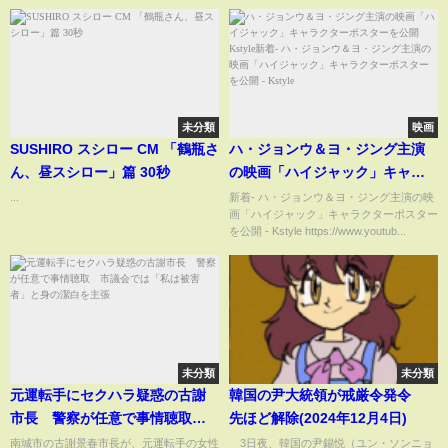
未分類
映画
SUSHIRO スシロー CM 「鶴瓶さ
ハ・ジョンウ＆ヨ・ジング主演
ん、昼スシロー」篇 30秒
の映画「ハイジャック」キャラ
クターポスターを公開 Kstyle新
...
新着- ハ・ジョンウ＆ヨ・ジング主演の映
画「ハイジャック」キャラクターポスター
着- ハ・ジョンウ＆ヨ・ジング主
を公開 - Kstyle https://www.youtub...
演の映画「ハイジャック」キャ
ラクターポスターを公開 -
Kstyle
未分類
未分類
元運転手にセクハラ疑惑の古謝
韓国の尹大統領が戒厳令発令
市長 警察が任意で事情聴取
先ほど解除(2024年12月4日)
市議会では「私は被害者」と身
南城市の古謝景春市長が、元運転手の女性
3日夜、韓国の尹錫悦（ユン・ソンニョ