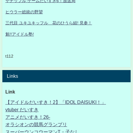
ヤナッフル ゲームだいすき6！放送局
ヒウラー総統の野望
三代目 ユキユキッフル 花のひうら組! 見参！
魁!!アイドル塾!
t112
Links
Link
【アイドルだいすき！2】「IDOL DAISUKI！」
vtuber だいすき
アニメだいすき！26-
オラシオンの競馬グランプリ
スーパーウンコウーマンT・子なし