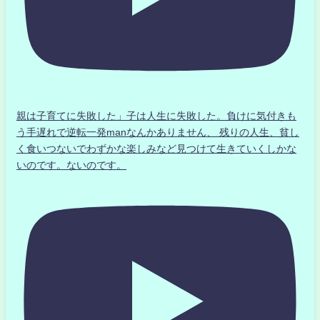
親は子育てに失敗した」子は人生に失敗した。負けに気付きも
う手遅れで逆転一発manなんかありません、 残りの人生、貧し
く食いつないでわずかな楽しみなど見つけて生きていくしかな
いのです。ないのです。