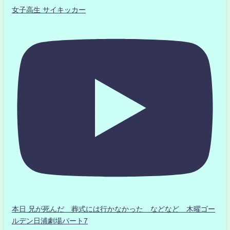
女子高生 サイキッカー
本日 兄が死んだ 葬式には行かなかった などなど 木曜ゴー
ルデン日浦劇場パート7