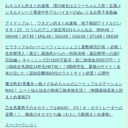
おネコさん的まとめ速報 僕の彼女はエリーちゃん人形！豆腐メ
ンタルメンヘラ電波中年アルバイターのぬいぐるみ男子末路編
アイドッフル！ ワタクシ的まとめ速報 地下格闘アイドルだい
すき！23 ひうらのアニメ放送局101ちゃんねる BNK48 ！
SNH48！JKT48！MNL48！SGO48！GNZ48！STU48！SKE48
ヒウラッフルのハーニーフィニッシュゴミ屋敷補完計画 ＜必殺！
生前整理人！孤立し孤独死からの～特殊清掃・遺品整理への道F
完結編＞ キャッシング計1500万返済：厨二病借金3500万円！う
つ病統合失調症14年生HKT46！！9期研究生、最後のサイト！全
米が泣いた！認知症鬱病60代のラストサイト絶賛！公開中
魔法熟女/美魔女ッ娘メグみみちゃんのニートッフルステーション
MAX！ ニート仙人仙女の映画三昧老後生活！（無職孤独居老人的
まとめ速報Z)]
乙女系腐男子のオカマッフルMAX2- FX！オ・カマトレーダーの
逆襲！！ 極道のオカマたち編（おもしろ動画まとめ速報）
スーパーウンコ！