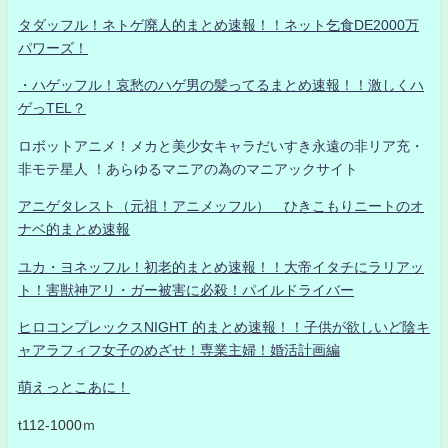
タダッフル！ネトゲ廃人的まとめ速報！！ネット乞食DE2000万
パワーズ！
・ハゲッフル！哀愁のハゲ男の髪ってるまとめ速報！！激しくハ
ゲっTEL？
ロボットアニメ！メカと美少女キャラだいすき永遠の非リア充・
非モテ星人 ！あらゆるマニアの為のマニアックサイト
アニゲタレスト（元祖！アニメッフル） ひきこもりニートのオ
ナベ的まとめ速報
ユカ・ヨネッフル！初老的まとめ速報！！大帝イタチにラリアッ
ト！害獣神アリ・ガー被害に必殺！パイルドライバー
ヒロコンプレックスNIGHT 的まとめ速報！！子供が欲しいど陰キ
ャアラフィフ女子のめざせ！専業主婦！婚活計画編
萌えっとこあに！
t112-1000ｍ