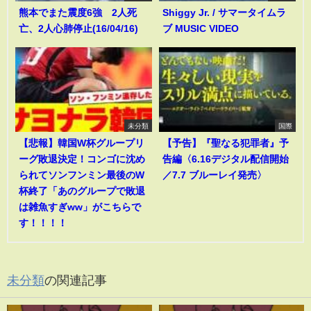
熊本でまた震度6強 2人死
Shiggy Jr. / サマータイムラ
亡、2人心肺停止(16/04/16)
ブ MUSIC VIDEO
未分類
国際
【悲報】韓国W杯グループリ
【予告】『聖なる犯罪者』予
ーグ敗退決定！コンゴに沈め
告編〈6.16デジタル配信開始
られてソンフンミン最後のW
／7.7 ブルーレイ発売〉
杯終了「あのグループで敗退
は雑魚すぎww」がこちらで
す！！！！
未分類
の関連記事