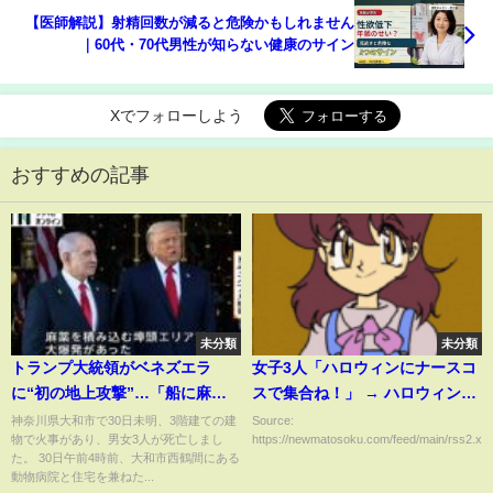
【医師解説】射精回数が減ると危険かもしれません
｜60代・70代男性が知らない健康のサイン
Xでフォローしよう
おすすめの記事
未分類
未分類
トランプ大統領がベネズエラ
女子3人「ハロウィンにナースコ
に“初の地上攻撃”…「船に麻薬
スで集合ね！」 → ハロウィン当
積み込む埠頭エリアで大爆
日、一人だけヤバすぎるコスで
神奈川県大和市で30日未明、3階建ての建
Source:
物で火事があり、男女3人が死亡しまし
https://newmatosoku.com/feed/main/rss2.xml.
発」 9月以降カリブ海で攻撃な
来て25万いいねｗｗｗｗｗ
た。 30日午前4時前、大和市西鶴間にある
ど圧力強化
動物病院と住宅を兼ねた...