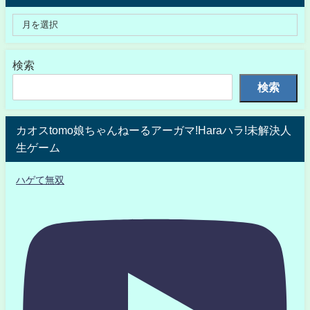
検索
検索
カオスtomo娘ちゃんねーるアーガマ!Haraハラ!未解決人
生ゲーム
ハゲて無双