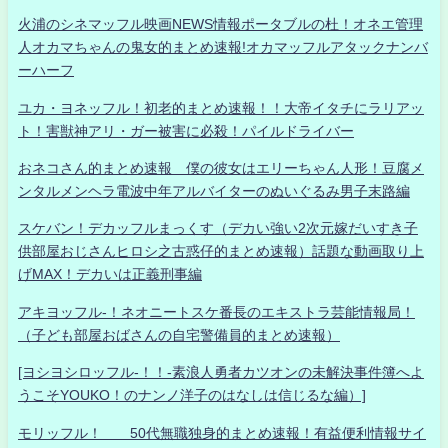
火浦のシネマッフル映画NEWS情報ポータブルの杜！オネエ管理
人オカマちゃんの鬼女的まとめ速報!オカマッフルアタックナンバ
ーハーフ
ユカ・ヨネッフル！初老的まとめ速報！！大帝イタチにラリアッ
ト！害獣神アリ・ガー被害に必殺！パイルドライバー
おネコさん的まとめ速報 僕の彼女はエリーちゃん人形！豆腐メ
ンタルメンヘラ電波中年アルバイターのぬいぐるみ男子末路編
スケバン！デカッフルまっくす（デカい強い2次元嫁だいすき子
供部屋おじさんヒロシ之古惑仔的まとめ速報）話題な動画取り上
げMAX！デカいは正義刑事編
アキヨッフル-！ネオニートスケ番長のエキストラ芸能情報局！
（子ども部屋おばさんの自宅警備員的まとめ速報）
[ヨシヨシロッフル-！！-素浪人勇者カツオンの未解決事件簿へよ
うこそYOUKO！のナンノ洋子のはなしは信じるな編）]
モリッフル！ 50代無職独身的まとめ速報！有益便利情報サイ