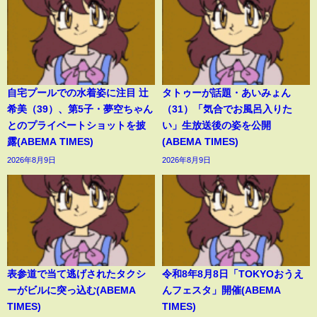
自宅プールでの水着姿に注目 辻
タトゥーが話題・あいみょん
希美（39）、第5子・夢空ちゃん
（31）「気合でお風呂入りた
とのプライベートショットを披
い」生放送後の姿を公開
露(ABEMA TIMES)
(ABEMA TIMES)
2026年8月9日
2026年8月9日
表参道で当て逃げされたタクシ
令和8年8月8日「TOKYOおうえ
ーがビルに突っ込む(ABEMA
んフェスタ」開催(ABEMA
TIMES)
TIMES)