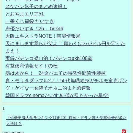
スケバン氷子のまとめ速報！
とおやまエリア51
一番くじ福袋 だいすき
声優だいすき！26- bnk46
大阪エキストラNOTE！芸能情報局
天にまします我らが父よ！ 願わくはわがドル円を守りた
まえ！
実録パチンコ梁山泊！パチンコakb108道
有益便利情報サイトの杜
病は木から！ 24金バエ子の特発性間質性肺炎
真・モリタダッフル2！！50代無職独身ガチホモ童貞ギン
グ・ゲイなー女装子オネエ的まとめ速報
韓国ドラマcinemaだいすき-僕が見たかった星空-
1 -
【俳優出身大学ランキングTOP20】映画・ドラマ賞の受賞俳優が多い
大学は？