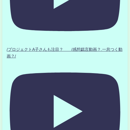
/プロジェクトA子さんも注目？ /感想戯言動画？.一息つく動
画？/