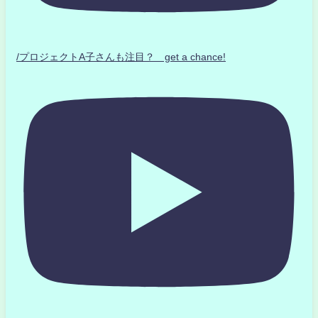
/プロジェクトA子さんも注目？ get a chance!