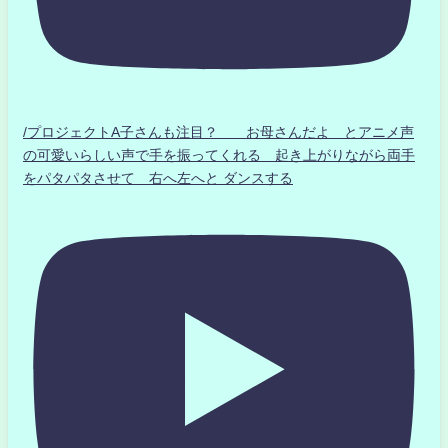
/プロジェクトA子さんも注目？ お母さんだよ とアニメ声
の可愛いらしい声で手を振ってくれる 起き上がりながら両手
をパタパタさせて 右へ左へと ダンスする