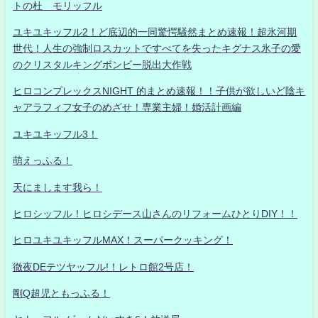
トの杜 モリッフル
ユキユキッフル2！ど底辺的一同驚愕騒然まとめ速報！超氷河期
世代！人生の強制ロスカットですべてを失ったキグナス氷子の愛
のクリスタルキングボンビー脱出大作戦
ヒロコンプレックスNIGHT 的まとめ速報！！子供が欲しいど陰キ
ャアラフィフ女子のめざせ！専業主婦！婚活計画編
ユキユキッフル3！
萌えっふる！
天にまします我ら！
ヒロシッフル！ヒロシデース山さんのリフォームひとりDIY！！
ヒロユキユキッフルMAX！スーパークッキング！
徹夜DEテツヤッフル!！レトロ館2号店！
剛Q超児ともっふる！