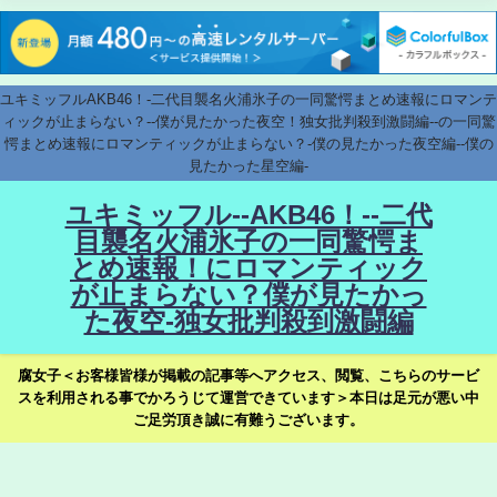
ユキミッフルAKB46！-二代目襲名火浦氷子の一同驚愕まとめ速報にロマンテ
ィックが止まらない？--僕が見たかった夜空！独女批判殺到激闘編--の一同驚
愕まとめ速報にロマンティックが止まらない？-僕の見たかった夜空編--僕の
見たかった星空編-
ユキミッフル--AKB46！--二代
目襲名火浦氷子の一同驚愕ま
とめ速報！にロマンティック
が止まらない？僕が見たかっ
た夜空-独女批判殺到激闘編
腐女子＜お客様皆様が掲載の記事等へアクセス、閲覧、こちらのサービ
スを利用される事でかろうじて運営できています＞本日は足元が悪い中
ご足労頂き誠に有難うございます。