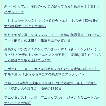
新・ハゲッフル！哀愁のハゲ男の髪ってるまとめ速報！！激しく
ハゲっTEL？
こじ！コジッフル@！-レズっ娘百合ネエ！こじらせ！50独身処
女のBL腐女子的まとめ速報-
何だ！何が？真・シロッフル！！ 永遠の無職童貞- ぼっちな
ニート的まとめ速報！一生童貞上等夜露死苦！
男装スケバン女子！スケッフルまっくす！（新・ナンノひゃくし
きっ!！ビー玉のおいぬさん的まとめ速報） 話題な事件からおも
しろ動画まで取り上げまっくす
ロボットアニメ！メカと美少女キャラだいすき永遠の非リア充・
非モテ星人 ！あらゆるマニアの為のマニアックサイト
ハルッフル-専業主夫的YOUTUBERまとめ速報！キモデブおた
く！初老人の介護生活！激動の1750日
アニゲタレスト（元祖！アニメッフル） ひきこもりニートのオ
ナベ的まとめ速報