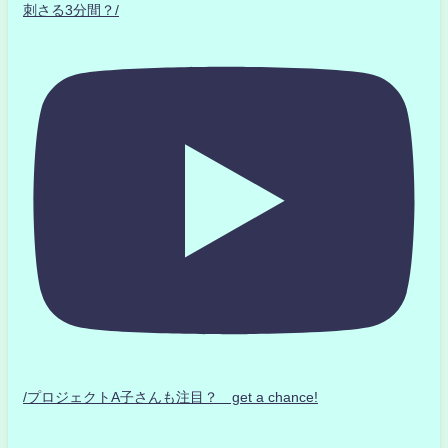
刺さる3分間？/
/プロジェクトA子さんも注目？ get a chance!