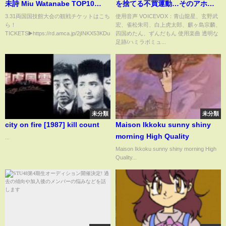
未詩 Miu Watanabe TOP10
を捨てる不買運動…そのアホす
MOVES!!
ぎる理由w
3.31両国国技館大会の観戦チケットはこち
使用音声 VOICEVOX：青山龍星、玄野武
ら！
宏、雀松朱司、白上虎太郎、麒ヶ島宗麟、
TICKETS▶️https://rd.amca.jp/2jINKX53KDuF24ryvO...
四国めたん、ずんだもん 使用楽曲 透明な
足跡/ハミラボミュ...
未分類
未分類
city on fire [1987] kill count
Maison Ikkoku sunny shiny
morning High Quality
...
Maison Ikkoku sunny shiny morning High
Quality...