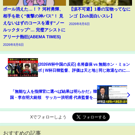
ボール消えた…！？ 河村勇輝、
【涙不可避】1番の宝物ってなに
相手を欺く“衝撃の神パス”！ 見
ンゴ【2ch面白いスレ】
えないはずのコースを通す“ノー
2026年8月6日
ルックタップ”… 完璧アシストに
アリーナ熱狂(ABEMA TIMES)
2026年8月6日
(2026W杯中国の反応) 名将森保 vs 無能ホン・ミョン
ボ | W杯日韓監督、評価は天と地 | 同じ敗退なのに評
価は雲泥の差
「無能な人を指揮官に選べば結果は明らかだ」韓
国・李在明大統領 サッカー洪明甫 代表監督を批
判 代表監督は辞任表明「責任は全て私にありま
す」と謝罪｜TBS NEWS DIG
Xでフォローしよう
おすすめの記事