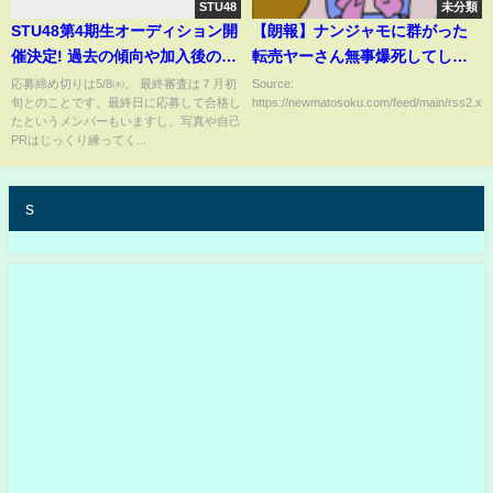
STU48
未分類
STU48第4期生オーディション開
【朗報】ナンジャモに群がった
催決定! 過去の傾向や加入後のメ
転売ヤーさん無事爆死してしま
ンバーの悩みなどを話します
う
応募締め切りは5/8㈭。 最終審査は７月初
Source:
旬とのことです。最終日に応募して合格し
https://newmatosoku.com/feed/main/rss2.xml.
たというメンバーもいますし、写真や自己
PRはじっくり練ってく...
s