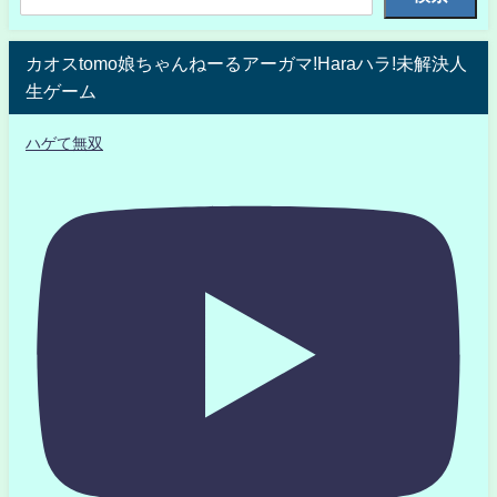
カオスtomo娘ちゃんねーるアーガマ!Haraハラ!未解決人
生ゲーム
ハゲて無双