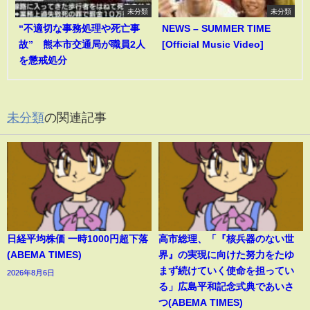
未分類
未分類
“不適切な事務処理や死亡事
NEWS – SUMMER TIME
故” 熊本市交通局が職員2人
[Official Music Video]
を懲戒処分
未分類
の関連記事
日経平均株価 一時1000円超下落
高市総理、「『核兵器のない世
(ABEMA TIMES)
界』の実現に向けた努力をたゆ
まず続けていく使命を担ってい
2026年8月6日
る」広島平和記念式典であいさ
つ(ABEMA TIMES)