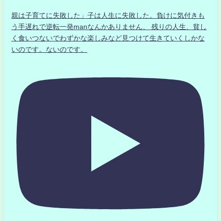
親は子育てに失敗した」子は人生に失敗した。負けに気付きも
う手遅れで逆転一発manなんかありません、 残りの人生、貧し
く食いつないでわずかな楽しみなど見つけて生きていくしかな
いのです。ないのです。