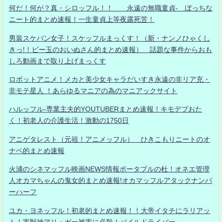
何だ！何が？真・シロッフル！！ 永遠の無職童貞- ぼっちな
ニート的まとめ速報！一生童貞上等夜露死苦！
男装スケバン女子！スケッフルまっくす！（新・ナンノひゃくし
きっ!！ビー玉のおいぬさん的まとめ速報） 話題な事件からおも
しろ動画まで取り上げまっくす
ロボットアニメ！メカと美少女キャラだいすき永遠の非リア充・
非モテ星人 ！あらゆるマニアの為のマニアックサイト
ハルッフル-専業主夫的YOUTUBERまとめ速報！キモデブおた
く！初老人の介護生活！激動の1750日
アニゲタレスト（元祖！アニメッフル） ひきこもりニートのオ
ナベ的まとめ速報
火浦のシネマッフル映画NEWS情報ポータブルの杜！オネエ管理
人オカマちゃんの鬼女的まとめ速報!オカマッフルアタックナンバ
ーハーフ
ユカ・ヨネッフル！初老的まとめ速報！！大帝イタチにラリアッ
ト！害獣神アリ・ガー被害に必殺！パイルドライバー