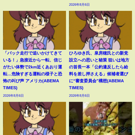
2026年8月6日
「バック走行で追いかけてきて
ひろゆき氏、泉房穂氏との新党
いる！」急接近から一転、信じ
設立への思いと秘策 狙いは地方
がたい体勢で2km近くあおり運
の首長一本「公約違反したら給
転…危険すぎる運転の様子と恐
料を差し押さえる」候補者選び
怖の叫び声 アメリカ(ABEMA
に“審査委員会”構想(ABEMA
TIMES)
TIMES)
2026年8月6日
2026年8月6日