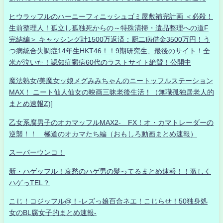
ヒウラッフルのハーニーフィニッシュゴミ屋敷補完計画 ＜必殺！
生前整理人！孤立し孤独死からの～特殊清掃・遺品整理への道F
完結編＞ キャッシング計1500万返済：厨二病借金3500万円！う
つ病統合失調症14年生HKT46！！9期研究生、最後のサイト！全
米が泣いた！認知症鬱病60代のラストサイト絶賛！公開中
魔法熟女/美魔女ッ娘メグみみちゃんのニートッフルステーション
MAX！ ニート仙人仙女の映画三昧老後生活！（無職孤独居老人的
まとめ速報Z)]
乙女系腐男子のオカマッフルMAX2- FX！オ・カマトレーダーの
逆襲！！ 極道のオカマたち編（おもしろ動画まとめ速報）
スーパーウンコ！
新・ハゲッフル！哀愁のハゲ男の髪ってるまとめ速報！！激しく
ハゲっTEL？
こじ！コジッフル@！-レズっ娘百合ネエ！こじらせ！50独身処
女のBL腐女子的まとめ速報-