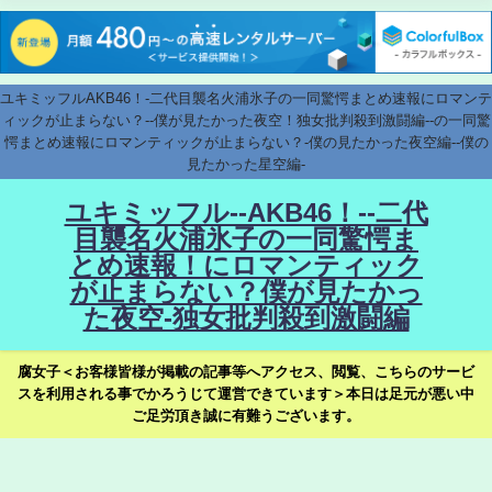
ユキミッフルAKB46！-二代目襲名火浦氷子の一同驚愕まとめ速報にロマンテ
ィックが止まらない？--僕が見たかった夜空！独女批判殺到激闘編--の一同驚
愕まとめ速報にロマンティックが止まらない？-僕の見たかった夜空編--僕の
見たかった星空編-
ユキミッフル--AKB46！--二代
目襲名火浦氷子の一同驚愕ま
とめ速報！にロマンティック
が止まらない？僕が見たかっ
た夜空-独女批判殺到激闘編
腐女子＜お客様皆様が掲載の記事等へアクセス、閲覧、こちらのサービ
スを利用される事でかろうじて運営できています＞本日は足元が悪い中
ご足労頂き誠に有難うございます。