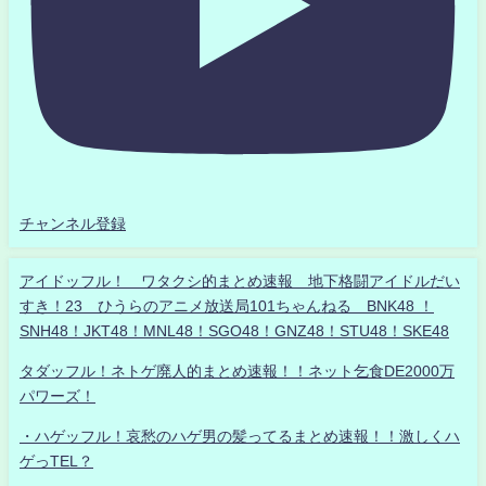
チャンネル登録
アイドッフル！ ワタクシ的まとめ速報 地下格闘アイドルだい
すき！23 ひうらのアニメ放送局101ちゃんねる BNK48 ！
SNH48！JKT48！MNL48！SGO48！GNZ48！STU48！SKE48
タダッフル！ネトゲ廃人的まとめ速報！！ネット乞食DE2000万
パワーズ！
・ハゲッフル！哀愁のハゲ男の髪ってるまとめ速報！！激しくハ
ゲっTEL？