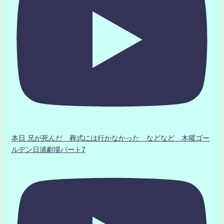
本日 兄が死んだ 葬式には行かなかった などなど 木曜ゴー
ルデン日浦劇場パート7