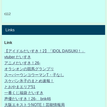
t112
Links
Link
【アイドルだいすき！2】「IDOL DAISUKI！」
vtuber だいすき
アニメだいすき！26-
オラシオンの競馬グランプリ
スーパーウンコウーマンT・子なし
スケバン氷子のまとめ速報！
とおやまエリア51
一番くじ福袋 だいすき
声優だいすき！26- bnk46
大阪エキストラNOTE！芸能情報局