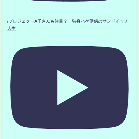
/プロジェクトA子さんも注目？ 独身ハゲ僧侶のサンドイッチ
人生