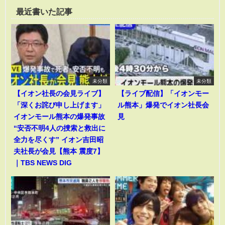
最近書いた記事
未分類
未分類
【イオン社長の会見ライブ】
【ライブ配信】「イオンモー
「深くお詫び申し上げます」
ル熊本」爆発でイオン社長会
イオンモール熊本の爆発事故
見
“安否不明4人の捜索と救出に
全力を尽くす” イオン吉田昭
夫社長が会見【熊本 震度7】
｜TBS NEWS DIG