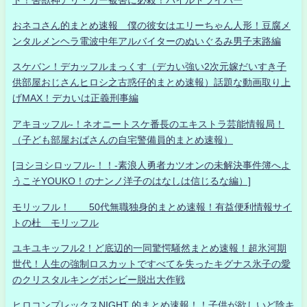
おネコさん的まとめ速報 僕の彼女はエリーちゃん人形！豆腐メ
ンタルメンヘラ電波中年アルバイターのぬいぐるみ男子末路編
スケバン！デカッフルまっくす（デカい強い2次元嫁だいすき子
供部屋おじさんヒロシ之古惑仔的まとめ速報）話題な動画取り上
げMAX！デカいは正義刑事編
アキヨッフル-！ネオニートスケ番長のエキストラ芸能情報局！
（子ども部屋おばさんの自宅警備員的まとめ速報）
[ヨシヨシロッフル-！！-素浪人勇者カツオンの未解決事件簿へよ
うこそYOUKO！のナンノ洋子のはなしは信じるな編）]
モリッフル！ 50代無職独身的まとめ速報！有益便利情報サイ
トの杜 モリッフル
ユキユキッフル2！ど底辺的一同驚愕騒然まとめ速報！超氷河期
世代！人生の強制ロスカットですべてを失ったキグナス氷子の愛
のクリスタルキングボンビー脱出大作戦
ヒロコンプレックスNIGHT 的まとめ速報！！子供が欲しいど陰キ