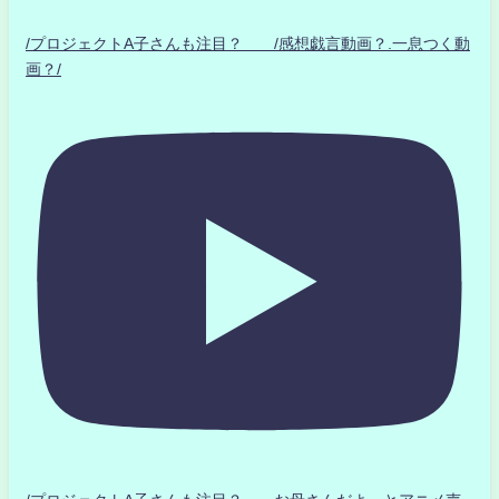
/プロジェクトA子さんも注目？ /感想戯言動画？.一息つく動
画？/