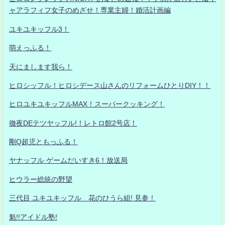
ャアラフィフ女子のめざせ！専業主婦！婚活計画編
ユキユキッフル3！
萌えっふる！
天にまします我ら！
ヒロシッフル！ヒロシデース山さんのリフォームひとりDIY！！
ヒロユキユキッフルMAX！スーパークッキング！
徹夜DEテツヤッフル!！レトロ館2号店！
剛Q超児ともっふる！
ヤナッフル ゲームだいすき6！放送局
ヒウラー総統の野望
三代目 ユキユキッフル 花のひうら組! 見参！
魁!!アイドル塾!