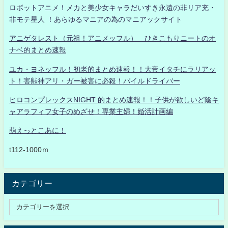
ロボットアニメ！メカと美少女キャラだいすき永遠の非リア充・
非モテ星人 ！あらゆるマニアの為のマニアックサイト
アニゲタレスト（元祖！アニメッフル） ひきこもりニートのオ
ナベ的まとめ速報
ユカ・ヨネッフル！初老的まとめ速報！！大帝イタチにラリアッ
ト！害獣神アリ・ガー被害に必殺！パイルドライバー
ヒロコンプレックスNIGHT 的まとめ速報！！子供が欲しいど陰キ
ャアラフィフ女子のめざせ！専業主婦！婚活計画編
萌えっとこあに！
t112-1000ｍ
カテゴリー