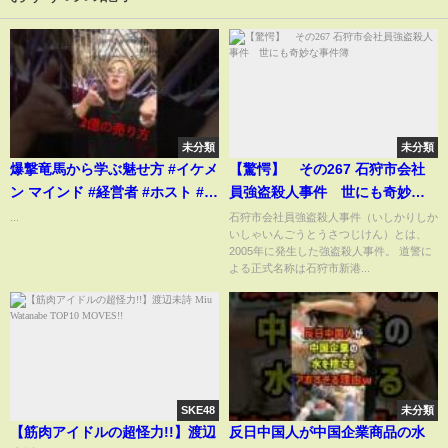
未分類
未分類
爆撃竜馬から学ぶ魅せ方 #イケメ
【驚愕】 その267 石狩市会社
ン マインド #経営者 #ホスト #副
員強盗殺人事件 世にも奇妙な
社長#心に刺さる言葉 #経営者 #
事件簿
...
石狩市会社員強盗殺人事件（いしかりしか
いしゃいんごうとうさつじけん）とは、
名言集 #名言 #恋愛 #いい言葉 #
2005年に発生した強盗殺人事件。 道警に
いい話
よる正式名称は石狩市新港...
SKE48
未分類
【筋肉アイドルの超怪力!!】渡辺
反日中国人が中国企業商品の水