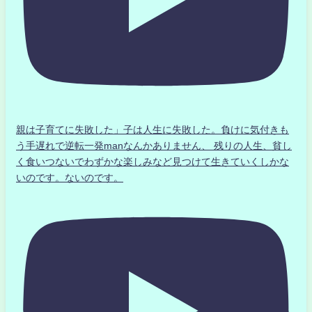
親は子育てに失敗した」子は人生に失敗した。負けに気付きも
う手遅れで逆転一発manなんかありません、 残りの人生、貧し
く食いつないでわずかな楽しみなど見つけて生きていくしかな
いのです。ないのです。