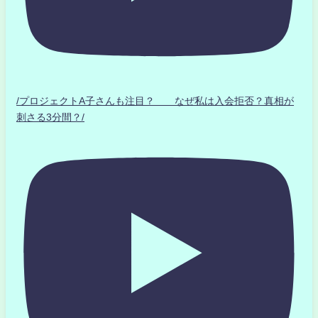
/プロジェクトA子さんも注目？ なぜ私は入会拒否？真相が
刺さる3分間？/