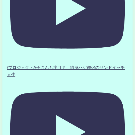
/プロジェクトA子さんも注目？ 独身ハゲ僧侶のサンドイッチ
人生