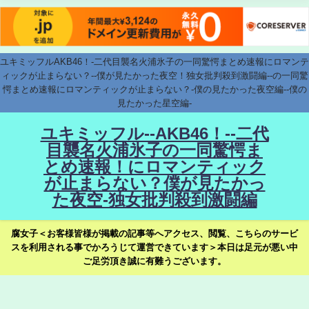
ユキミッフルAKB46！-二代目襲名火浦氷子の一同驚愕まとめ速報にロマンテ
ィックが止まらない？--僕が見たかった夜空！独女批判殺到激闘編--の一同驚
愕まとめ速報にロマンティックが止まらない？-僕の見たかった夜空編--僕の
見たかった星空編-
ユキミッフル--AKB46！--二代
目襲名火浦氷子の一同驚愕ま
とめ速報！にロマンティック
が止まらない？僕が見たかっ
た夜空-独女批判殺到激闘編
腐女子＜お客様皆様が掲載の記事等へアクセス、閲覧、こちらのサービ
スを利用される事でかろうじて運営できています＞本日は足元が悪い中
ご足労頂き誠に有難うございます。