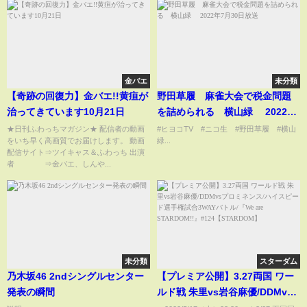
金バエ
未分類
【奇跡の回復力】金バエ!!黄疸が
野田草履 麻雀大会で税金問題
治ってきています10月21日
を詰められる 横山緑 2022年
7月30日放送
★日刊ふわっちマガジン★ 配信者の動画
#ヒヨコTV #ニコ生 #野田草履 #横山
をいち早く高画質でお届けします。 動画
緑...
配信サイト⇒ツイキャス＆ふわっち 出演
者 ⇒金バエ、しんや...
未分類
スターダム
乃木坂46 2ndシングルセンター
【プレミア公開】3.27両国 ワー
発表の瞬間
ルド戦 朱里vs岩谷麻優/DDMvs