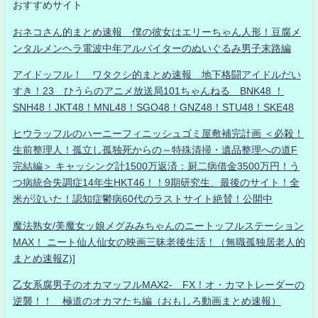
おすすめサイト
おネコさん的まとめ速報 僕の彼女はエリーちゃん人形！豆腐メ
ンタルメンヘラ電波中年アルバイターのぬいぐるみ男子末路編
アイドッフル！ ワタクシ的まとめ速報 地下格闘アイドルだい
すき！23 ひうらのアニメ放送局101ちゃんねる BNK48 ！
SNH48！JKT48！MNL48！SGO48！GNZ48！STU48！SKE48
ヒウラッフルのハーニーフィニッシュゴミ屋敷補完計画 ＜必殺！
生前整理人！孤立し孤独死からの～特殊清掃・遺品整理への道F
完結編＞ キャッシング計1500万返済：厨二病借金3500万円！う
つ病統合失調症14年生HKT46！！9期研究生、最後のサイト！全
米が泣いた！認知症鬱病60代のラストサイト絶賛！公開中
魔法熟女/美魔女ッ娘メグみみちゃんのニートッフルステーション
MAX！ ニート仙人仙女の映画三昧老後生活！（無職孤独居老人的
まとめ速報Z)]
乙女系腐男子のオカマッフルMAX2- FX！オ・カマトレーダーの
逆襲！！ 極道のオカマたち編（おもしろ動画まとめ速報）