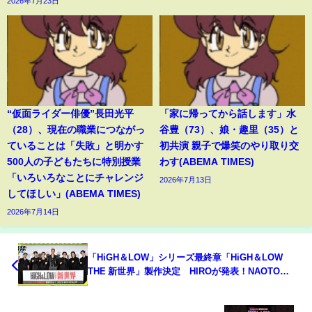
2026年7月23日
“仮面ライダー俳優”長田光平
「家に帰ってから話します」水
（28）、現在の職業につながっ
谷豊（73）、娘・趣里（35）と
ていることは「失敗」と明かす
初共演 親子で爆笑のやり取り交
500人の子どもたちに特別授業
わす(ABEMA TIMES)
「いろいろなことにチャレンジ
2026年7月13日
してほしい」(ABEMA TIMES)
2026年7月14日
「HiGH＆LOW」シリーズ最終章「HiGH＆LOW
THE 新世界」製作決定 HIROが発表！NAOTO
は“謎の存在”バルジにも言及