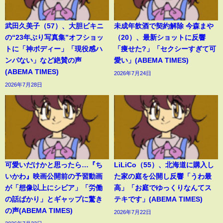
武田久美子（57）、大胆ビキニ
未成年飲酒で契約解除 今森まや
の“23年ぶり写真集”オフショッ
（20）、最新ショットに反響
トに「神ボディー」「現役感ハ
「痩せた?」「セクシーすぎて可
ンパない」など絶賛の声
愛い」(ABEMA TIMES)
(ABEMA TIMES)
2026年7月24日
2026年7月28日
可愛いだけかと思ったら…『ち
LiLiCo（55）、北海道に購入し
いかわ』映画公開前の予習動画
た家の庭を公開し反響「うわ最
が「想像以上にシビア」「労働
高」「お庭でゆっくりなんてス
の話ばかり」とギャップに驚き
テキです」(ABEMA TIMES)
の声(ABEMA TIMES)
2026年7月22日