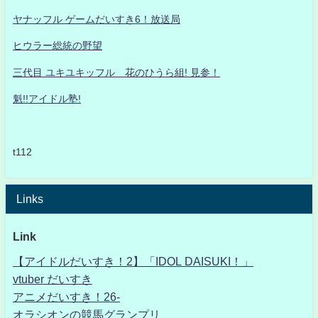
ヤナッフル ゲームだいすき6！放送局
ヒウラー総統の野望
三代目 ユキユキッフル 花のひうら組! 見参！
魁!!アイドル塾!
t112
Links
Link
【アイドルだいすき！2】「IDOL DAISUKI！」
vtuber だいすき
アニメだいすき！26-
オラシオンの競馬グランプリ