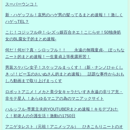
スーパーウンコ！
新・ハゲッフル！哀愁のハゲ男の髪ってるまとめ速報！！激しく
ハゲっTEL？
こじ！コジッフル@！-レズっ娘百合ネエ！こじらせ！50独身処
女のBL腐女子的まとめ速報-
何だ！何が？真・シロッフル！！ 永遠の無職童貞- ぼっちな
ニート的まとめ速報！一生童貞上等夜露死苦！
男装スケバン女子！スケッフルまっくす！（新・ナンノひゃくし
きっ!！ビー玉のおいぬさん的まとめ速報） 話題な事件からおも
しろ動画まで取り上げまっくす
ロボットアニメ！メカと美少女キャラだいすき永遠の非リア充・
非モテ星人 ！あらゆるマニアの為のマニアックサイト
ハルッフル-専業主夫的YOUTUBERまとめ速報！キモデブおた
く！初老人の介護生活！激動の1750日
アニゲタレスト（元祖！アニメッフル） ひきこもりニートのオ