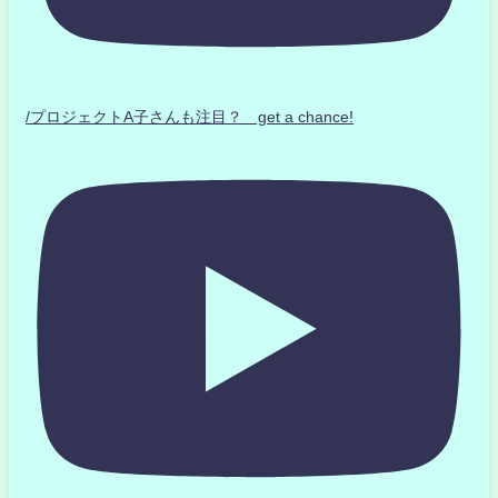
/プロジェクトA子さんも注目？ get a chance!