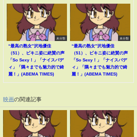
未分類
未分類
“最高の熟女”沢地優佳
“最高の熟女”沢地優佳
（51）、ビキニ姿に絶賛の声
（51）、ビキニ姿に絶賛の声
「So Sexy！」「ナイスバデ
「So Sexy！」「ナイスバデ
ィ」「隅々までも魅力的で綺
ィ」「隅々までも魅力的で綺
麗！」(ABEMA TIMES)
麗！」(ABEMA TIMES)
映画
の関連記事