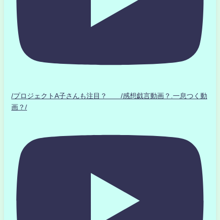
/プロジェクトA子さんも注目？ /感想戯言動画？.一息つく動
画？/