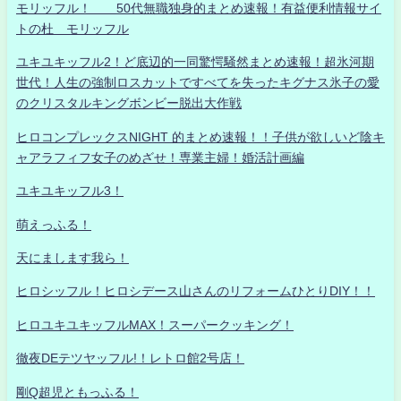
モリッフル！ 50代無職独身的まとめ速報！有益便利情報サイ
トの杜 モリッフル
ユキユキッフル2！ど底辺的一同驚愕騒然まとめ速報！超氷河期
世代！人生の強制ロスカットですべてを失ったキグナス氷子の愛
のクリスタルキングボンビー脱出大作戦
ヒロコンプレックスNIGHT 的まとめ速報！！子供が欲しいど陰キ
ャアラフィフ女子のめざせ！専業主婦！婚活計画編
ユキユキッフル3！
萌えっふる！
天にまします我ら！
ヒロシッフル！ヒロシデース山さんのリフォームひとりDIY！！
ヒロユキユキッフルMAX！スーパークッキング！
徹夜DEテツヤッフル!！レトロ館2号店！
剛Q超児ともっふる！