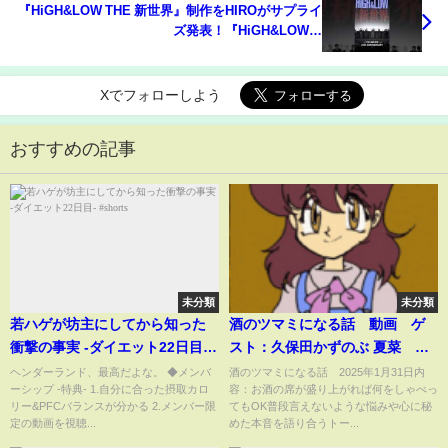
『HiGH&LOW THE 新世界』制作をHIROがサプライ
ズ発表！『HiGH&LOW』
10thANNIVERSARY#HiGH_LOW #EXILE
#THERAMPAGE #GENERATIONS
Xでフォローしよう
おすすめの記事
未分類
未分類
若ハゲが坊主にしてから知った
酒のツマミになる話 動画 ゲ
衝撃の事実 -ダイエット22日目-
スト：久保田かずのぶ 夏菜 松
#shorts
丸亮吾 三山凌輝 1月31日
ヘンダーランド、最高だよな。 ◆メンバ
酒のツマミになる話 2025年1月31日内
ーシップ -特典- 1.自分に合った摂取カロ
容：お酒の席が盛り上がれば何をしゃべっ
リー&PFCバランスが分かる 2.メンバー限
てもOK普段言えないような悩みや心に秘
定の動画を視聴...
めた本音を語り合うトー...