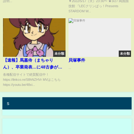
プロミネンス/ハイスピード選手
説明...
▼2022/5/17（火）23:30​​​​​​​​​​〜 ★3/27 両国国
技館 『LECクリンぱっ！Presents
権試合3WAYバトル/『We are
STARDOM W...
STARDOM!!』
#124【STARDOM】
未分類
未分類
【速報】馬嘉伶（まちゃり
貝塚事件
ん）、卒業発表…に48古参が思
...
うこと【AKB48】
各種配信サイトで絶賛配信中！
https://linkco.re/S8hNZHVr MVはこちら
https://youtu.be/48xi...
s