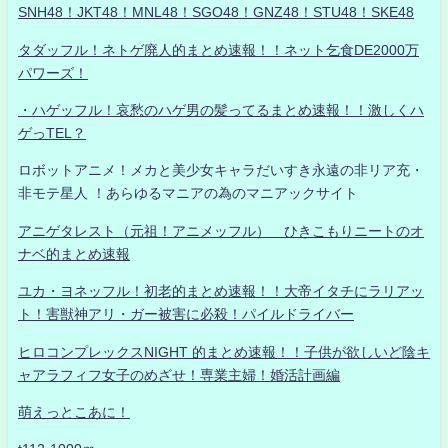
SNH48！JKT48！MNL48！SGO48！GNZ48！STU48！SKE48
タダッフル！ネトゲ廃人的まとめ速報！！ネット乞食DE2000万
パワーズ！
・ハゲッフル！哀愁のハゲ男の髪ってるまとめ速報！！激しくハ
ゲっTEL？
ロボットアニメ！メカと美少女キャラだいすき永遠の非リア充・
非モテ星人 ！あらゆるマニアの為のマニアックサイト
アニゲタレスト（元祖！アニメッフル） ひきこもりニートのオ
ナベ的まとめ速報
ユカ・ヨネッフル！初老的まとめ速報！！大帝イタチにラリアッ
ト！害獣神アリ・ガー被害に必殺！パイルドライバー
ヒロコンプレックスNIGHT 的まとめ速報！！子供が欲しいど陰キ
ャアラフィフ女子のめざせ！専業主婦！婚活計画編
萌えっとこあに！