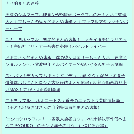
ナベ的まとめ速報
火浦のシネマッフル映画NEWS情報ポータブルの杜！オネエ管理
人オカマちゃんの鬼女的まとめ速報!オカマッフルアタックナンバ
ーハーフ
ユカ・ヨネッフル！初老的まとめ速報！！大帝イタチにラリアッ
ト！害獣神アリ・ガー被害に必殺！パイルドライバー
おネコさん的まとめ速報 僕の彼女はエリーちゃん人形！豆腐メ
ンタルメンヘラ電波中年アルバイターのぬいぐるみ男子末路編
スケバン！デカッフルまっくす（デカい強い2次元嫁だいすき子
供部屋おじさんヒロシ之古惑仔的まとめ速報）話題な動画取り上
げMAX！デカいは正義刑事編
アキヨッフル-！ネオニートスケ番長のエキストラ芸能情報局！
（子ども部屋おばさんの自宅警備員的まとめ速報）
[ヨシヨシロッフル-！！-素浪人勇者カツオンの未解決事件簿へよ
うこそYOUKO！のナンノ洋子のはなしは信じるな編）]