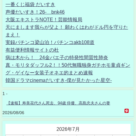
一番くじ福袋 だいすき
声優だいすき！26- bnk46
大阪エキストラNOTE！芸能情報局
天にまします我らが父よ！ 願わくはわがドル円を守りた
まえ！
実録パチンコ梁山泊！パチンコakb108道
有益便利情報サイトの杜
病は木から！ 24金バエ子の特発性間質性肺炎
真・モリタダッフル2！！50代無職独身ガチホモ童貞ギン
グ・ゲイなー女装子オネエ的まとめ速報
韓国ドラマcinemaだいすき-僕が見たかった星空-
1 -
【速報】寿美花代さん死去、94歳 俳優、高島忠夫さんの妻
2026/08/06
2026年7月