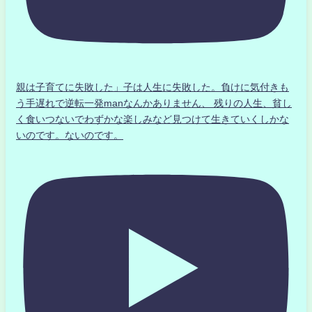
親は子育てに失敗した」子は人生に失敗した。負けに気付きも
う手遅れで逆転一発manなんかありません、 残りの人生、貧し
く食いつないでわずかな楽しみなど見つけて生きていくしかな
いのです。ないのです。