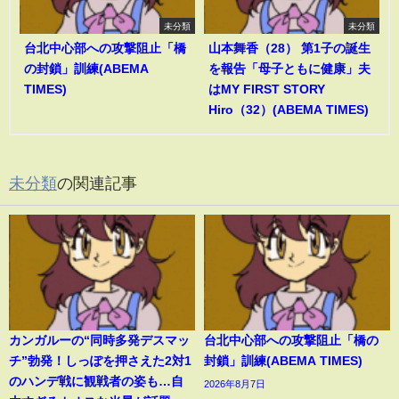
未分類
未分類
台北中心部への攻撃阻止「橋
山本舞香（28） 第1子の誕生
の封鎖」訓練(ABEMA
を報告「母子ともに健康」夫
TIMES)
はMY FIRST STORY
Hiro（32）(ABEMA TIMES)
未分類
の関連記事
カンガルーの“同時多発デスマッ
台北中心部への攻撃阻止「橋の
チ”勃発！しっぽを押さえた2対1
封鎖」訓練(ABEMA TIMES)
のハンデ戦に観戦者の姿も…自
2026年8月7日