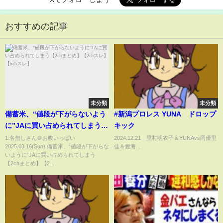
おすすめの記事
未分類
未分類
備蓄米、“値段が下がらないよう
#新潟プロレス YUNA ドロップ
に”JAに買い占められてしまう
キック
【2chまとめ】【2chスレ】
1:名無しさん＠お腹いっぱい
2024.12.21 里村明衣子＆YUNAvs岡優里
2025.03.16(Sun) 備蓄米、“値段が下がらな
佳＆愛海...
【5chスレ】
いように”JAに買い占められてしまう
【2chまとめ】【2...