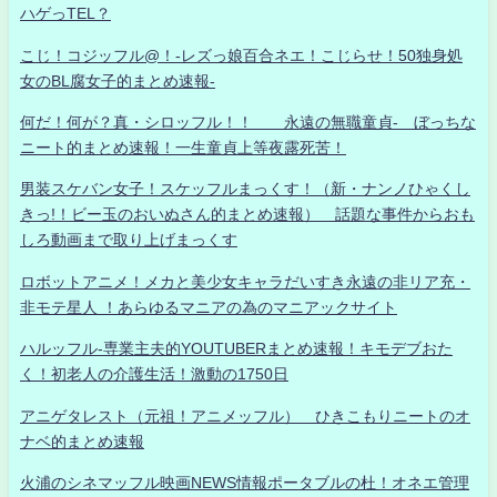
ハゲっTEL？
こじ！コジッフル@！-レズっ娘百合ネエ！こじらせ！50独身処
女のBL腐女子的まとめ速報-
何だ！何が？真・シロッフル！！ 永遠の無職童貞- ぼっちな
ニート的まとめ速報！一生童貞上等夜露死苦！
男装スケバン女子！スケッフルまっくす！（新・ナンノひゃくし
きっ!！ビー玉のおいぬさん的まとめ速報） 話題な事件からおも
しろ動画まで取り上げまっくす
ロボットアニメ！メカと美少女キャラだいすき永遠の非リア充・
非モテ星人 ！あらゆるマニアの為のマニアックサイト
ハルッフル-専業主夫的YOUTUBERまとめ速報！キモデブおた
く！初老人の介護生活！激動の1750日
アニゲタレスト（元祖！アニメッフル） ひきこもりニートのオ
ナベ的まとめ速報
火浦のシネマッフル映画NEWS情報ポータブルの杜！オネエ管理