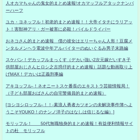
人オカマちゃんの鬼女的まとめ速報!オカマッフルアタックナンバ
ーハーフ
ユカ・ヨネッフル！初老的まとめ速報！！大帝イタチにラリアッ
ト！害獣神アリ・ガー被害に必殺！パイルドライバー
おネコさん的まとめ速報 僕の彼女はエリーちゃん人形！豆腐メ
ンタルメンヘラ電波中年アルバイターのぬいぐるみ男子末路編
スケバン！デカッフルまっくす（デカい強い2次元嫁だいすき子
供部屋おじさんヒロシ之古惑仔的まとめ速報）話題な動画取り上
げMAX！デカいは正義刑事編
アキヨッフル-！ネオニートスケ番長のエキストラ芸能情報局！
（子ども部屋おばさんの自宅警備員的まとめ速報）
[ヨシヨシロッフル-！！-素浪人勇者カツオンの未解決事件簿へよ
うこそYOUKO！のナンノ洋子のはなしは信じるな編）]
モリッフル！ 50代無職独身的まとめ速報！有益便利情報サイ
トの杜 モリッフル