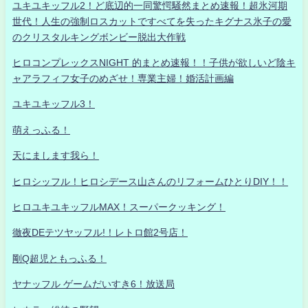
ユキユキッフル2！ど底辺的一同驚愕騒然まとめ速報！超氷河期
世代！人生の強制ロスカットですべてを失ったキグナス氷子の愛
のクリスタルキングボンビー脱出大作戦
ヒロコンプレックスNIGHT 的まとめ速報！！子供が欲しいど陰キ
ャアラフィフ女子のめざせ！専業主婦！婚活計画編
ユキユキッフル3！
萌えっふる！
天にまします我ら！
ヒロシッフル！ヒロシデース山さんのリフォームひとりDIY！！
ヒロユキユキッフルMAX！スーパークッキング！
徹夜DEテツヤッフル!！レトロ館2号店！
剛Q超児ともっふる！
ヤナッフル ゲームだいすき6！放送局