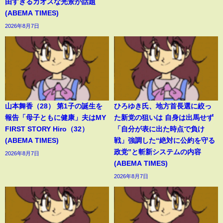
由すぎるカオスな光景が話題
(ABEMA TIMES)
2026年8月7日
山本舞香（28） 第1子の誕生を
ひろゆき氏、地方首長選に絞っ
報告「母子ともに健康」夫はMY
た新党の狙いは 自身は出馬せず
FIRST STORY Hiro（32）
「自分が表に出た時点で負け
(ABEMA TIMES)
戦」強調した“絶対に公約を守る
政党”と斬新システムの内容
2026年8月7日
(ABEMA TIMES)
2026年8月7日