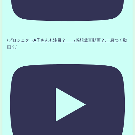
/プロジェクトA子さんも注目？ /感想戯言動画？.一息つく動
画？/