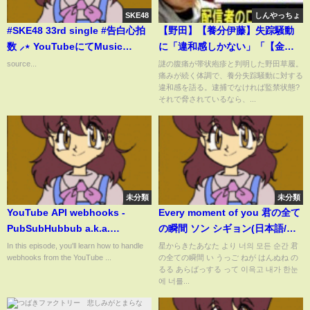
SKE48
しんやっちょ
#SKE48 33rd single #告白心拍
【野田】【養分伊藤】失踪騒動
数 ⸝⋆ YouTubeにてMusic
に「違和感しかない」「【金バ
Video公開🎥各配信サイトにて先
エ】さんならネタにしまくる!」
source...
謎の腹痛が帯状疱疹と判明した野田草履。
痛みが続く体調で、養分失踪騒動に対する
行配信中！
配信者の口は閉ざせない
違和感を語る。逮捕でなければ監禁状態?
それで脅されているなら、...
未分類
未分類
YouTube API webhooks -
Every moment of you 君の全て
PubSubHubbub a.k.a.
の瞬間 ソン シギョン(日本語/韓
WebSub with Rails
国語よみ有)
In this episode, you'll learn how to handle
星からきたあなた より 너의 모든 순간 君
webhooks from the YouTube ...
の全ての瞬間 い うっご ねが はんぬね の
るる あらばっする って 이윽고 내가 한눈
에 너를...