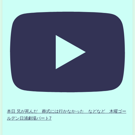
本日 兄が死んだ 葬式には行かなかった などなど 木曜ゴー
ルデン日浦劇場パート7