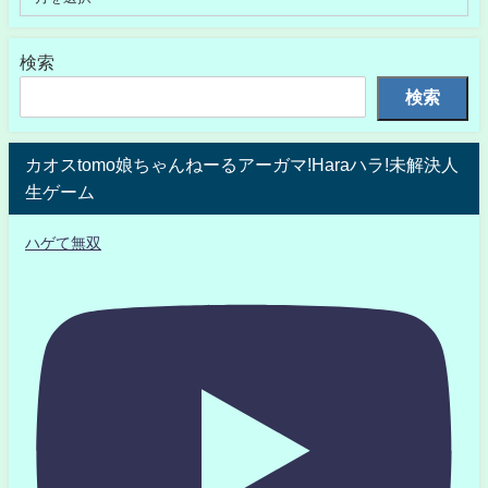
検索
検索
カオスtomo娘ちゃんねーるアーガマ!Haraハラ!未解決人
生ゲーム
ハゲて無双