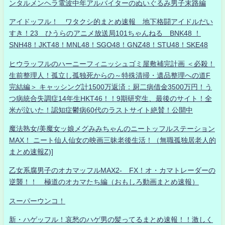
ンタルメンヘラ電波中年アルバイターのぬいぐるみ男子末路編
アイドッフル！ ワタクシ的まとめ速報 地下格闘アイドルだい
すき！23 ひうらのアニメ放送局101ちゃんねる BNK48 ！
SNH48！JKT48！MNL48！SGO48！GNZ48！STU48！SKE48
ヒウラッフルのハーニーフィニッシュゴミ屋敷補完計画 ＜必殺！
生前整理人！孤立し孤独死からの～特殊清掃・遺品整理への道F
完結編＞ キャッシング計1500万返済：厨二病借金3500万円！う
つ病統合失調症14年生HKT46！！9期研究生、最後のサイト！全
米が泣いた！認知症鬱病60代のラストサイト絶賛！公開中
魔法熟女/美魔女ッ娘メグみみちゃんのニートッフルステーション
MAX！ ニート仙人仙女の映画三昧老後生活！（無職孤独居老人的
まとめ速報Z)]
乙女系腐男子のオカマッフルMAX2- FX！オ・カマトレーダーの
逆襲！！ 極道のオカマたち編（おもしろ動画まとめ速報）
スーパーウンコ！
新・ハゲッフル！哀愁のハゲ男の髪ってるまとめ速報！！激しく