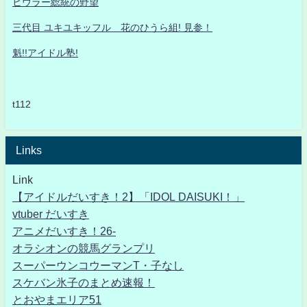
ヒウラー総統の野望
三代目 ユキユキッフル 花のひうら組! 見参！
魁!!アイドル塾!
t112
Links
Link
【アイドルだいすき！2】「IDOL DAISUKI！」
vtuber だいすき
アニメだいすき！26-
オラシオンの競馬グランプリ
スーパーウンコウーマンT・子なし
スケバン氷子のまとめ速報！
とおやまエリア51