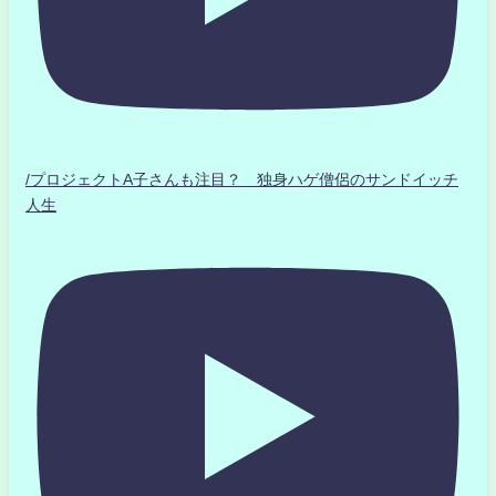
/プロジェクトA子さんも注目？ 独身ハゲ僧侶のサンドイッチ
人生