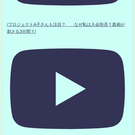
/プロジェクトA子さんも注目？ なぜ私は入会拒否？真相が
刺さる3分間？/