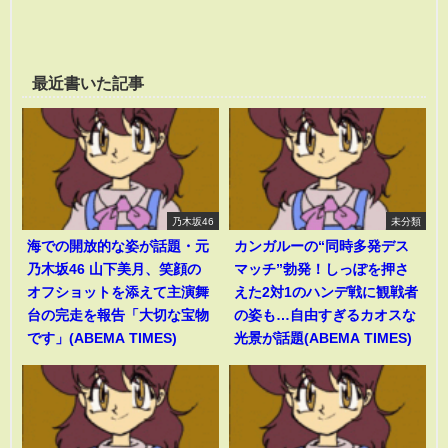
最近書いた記事
乃木坂46
未分類
海での開放的な姿が話題・元
カンガルーの“同時多発デス
乃木坂46 山下美月、笑顔の
マッチ”勃発！しっぽを押さ
オフショットを添えて主演舞
えた2対1のハンデ戦に観戦者
台の完走を報告「大切な宝物
の姿も…自由すぎるカオスな
です」(ABEMA TIMES)
光景が話題(ABEMA TIMES)