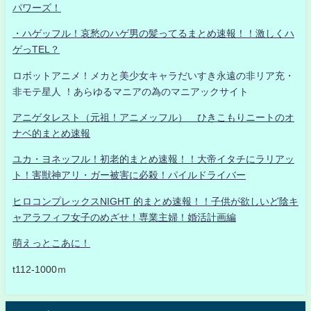
パワーズ！
・ハゲッフル！哀愁のハゲ男の髪ってるまとめ速報！！激しくハ
ゲっTEL？
ロボットアニメ！メカと美少女キャラだいすき永遠の非リア充・
非モテ星人 ！あらゆるマニアの為のマニアックサイト
アニゲタレスト（元祖！アニメッフル） ひきこもりニートのオ
ナベ的まとめ速報
ユカ・ヨネッフル！初老的まとめ速報！！大帝イタチにラリアッ
ト！害獣神アリ・ガー被害に必殺！パイルドライバー
ヒロコンプレックスNIGHT 的まとめ速報！！子供が欲しいど陰キ
ャアラフィフ女子のめざせ！専業主婦！婚活計画編
萌えっとこあに！
t112-1000ｍ