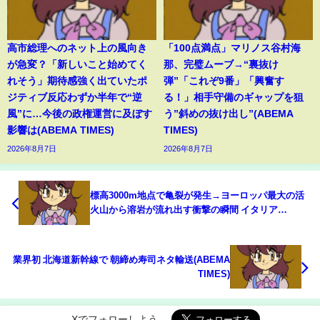
高市総理へのネット上の風向き
「100点満点」マリノス谷村海
が急変？「新しいこと始めてく
那、完璧ムーブ→“裏抜け
れそう」期待感強く出ていたポ
弾”「これぞ9番」「興奮す
ジティブ反応わずか半年で“逆
る！」相手守備のギャップを狙
風”に…今後の政権運営に及ぼす
う”斜めの抜け出し”(ABEMA
影響は(ABEMA TIMES)
TIMES)
2026年8月7日
2026年8月7日
標高3000m地点で亀裂が発生→ヨーロッパ最大の活
火山から溶岩が流れ出す衝撃の瞬間 イタリア
(ABEMA TIMES)
業界初 北海道新幹線で 朝締め寿司ネタ輸送(ABEMA
TIMES)
Xでフォローしよう