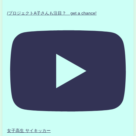
/プロジェクトA子さんも注目？ get a chance!
女子高生 サイキッカー