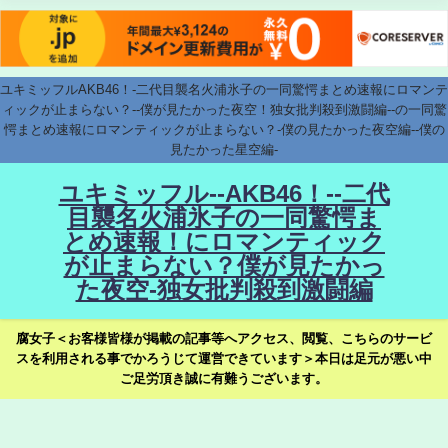
ユキミッフルAKB46！-二代目襲名火浦氷子の一同驚愕まとめ速報にロマンテ
ィックが止まらない？--僕が見たかった夜空！独女批判殺到激闘編--の一同驚
愕まとめ速報にロマンティックが止まらない？-僕の見たかった夜空編--僕の
見たかった星空編-
ユキミッフル--AKB46！--二代
目襲名火浦氷子の一同驚愕ま
とめ速報！にロマンティック
が止まらない？僕が見たかっ
た夜空-独女批判殺到激闘編
腐女子＜お客様皆様が掲載の記事等へアクセス、閲覧、こちらのサービ
スを利用される事でかろうじて運営できています＞本日は足元が悪い中
ご足労頂き誠に有難うございます。