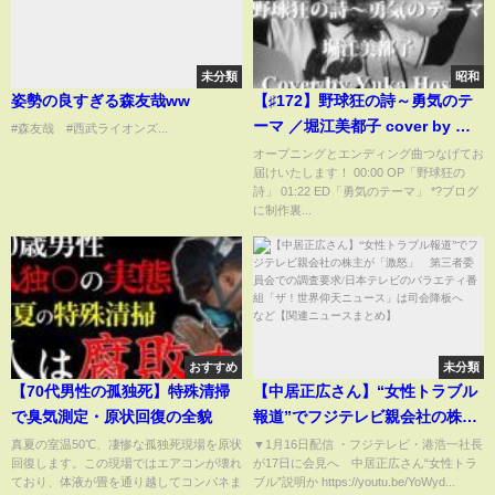
未分類
昭和
姿勢の良すぎる森友哉ww
【♯172】野球狂の詩～勇気のテ
ーマ ／堀江美都子 cover by 星
#森友哉 #西武ライオンズ...
魚有香【アニメ「野球狂の詩」
オープニングとエンディング曲つなげてお
届けいたします！ 00:00 OP「野球狂の
OP・ED】
詩」 01:22 ED「勇気のテーマ」 *?ブログ
に制作裏...
おすすめ
未分類
【70代男性の孤独死】特殊清掃
【中居正広さん】“女性トラブル
で臭気測定・原状回復の全貌
報道”でフジテレビ親会社の株主
が「激怒」 第三者委員会での
真夏の室温50℃、凄惨な孤独死現場を原状
▼1月16日配信 ・フジテレビ・港浩一社長
回復します。この現場ではエアコンが壊れ
が17日に会見へ 中居正広さん“女性トラ
調査要求/日本テレビのバラエテ
ており、体液が畳を通り越してコンパネま
ブル”説明か https://youtu.be/YoWyd...
ィ番組「ザ！世界仰天ニュー