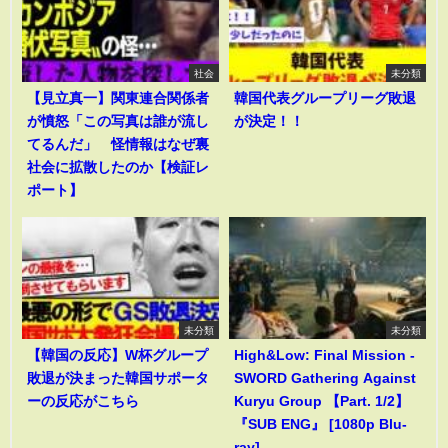
社会
未分類
【見立真一】関東連合関係者
韓国代表グループリーグ敗退
が憤怒「この写真は誰が流し
が決定！！
てるんだ」 怪情報はなぜ裏
社会に拡散したのか【検証レ
ポート】
未分類
未分類
【韓国の反応】W杯グループ
High&Low: Final Mission -
敗退が決まった韓国サポータ
SWORD Gathering Against
ーの反応がこちら
Kuryu Group 【Part. 1/2】
『SUB ENG』 [1080p Blu-
ray]