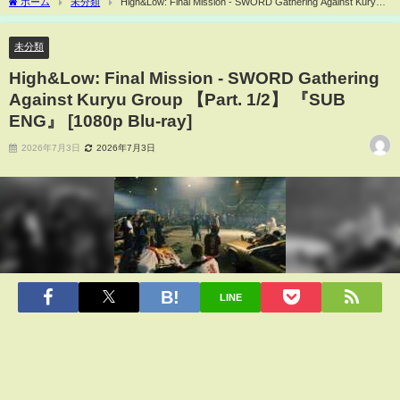
ホーム
未分類
High&Low: Final Mission - SWORD Gathering Against Kuryu
Group 【Part. 1/2】 『SUB ENG』 [1080p Blu-ray]
未分類
High&Low: Final Mission - SWORD Gathering
Against Kuryu Group 【Part. 1/2】 『SUB
ENG』 [1080p Blu-ray]
2026年7月3日
2026年7月3日
LINE