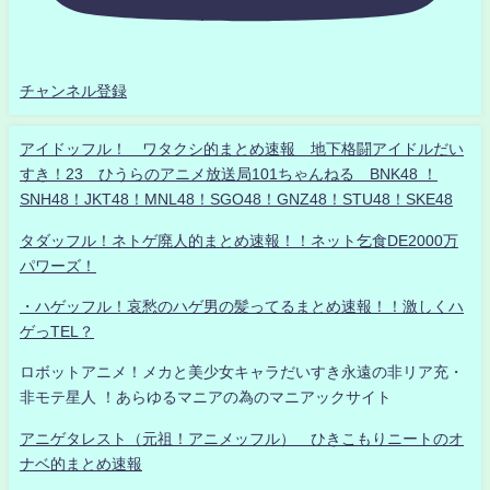
チャンネル登録
アイドッフル！ ワタクシ的まとめ速報 地下格闘アイドルだい
すき！23 ひうらのアニメ放送局101ちゃんねる BNK48 ！
SNH48！JKT48！MNL48！SGO48！GNZ48！STU48！SKE48
タダッフル！ネトゲ廃人的まとめ速報！！ネット乞食DE2000万
パワーズ！
・ハゲッフル！哀愁のハゲ男の髪ってるまとめ速報！！激しくハ
ゲっTEL？
ロボットアニメ！メカと美少女キャラだいすき永遠の非リア充・
非モテ星人 ！あらゆるマニアの為のマニアックサイト
アニゲタレスト（元祖！アニメッフル） ひきこもりニートのオ
ナベ的まとめ速報