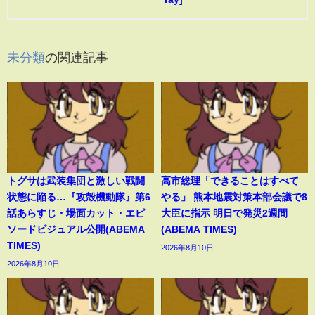
未分類
の関連記事
トグサは武装集団と激しい戦闘
高市総理「できることはすべて
状態に陥る…『攻殻機動隊』第6
やる」 熊本地震対策本部会議で8
話あらすじ・場面カット・エピ
大臣に指示 明日で発災2週間
ソードビジュアル公開(ABEMA
(ABEMA TIMES)
TIMES)
2026年8月10日
2026年8月10日