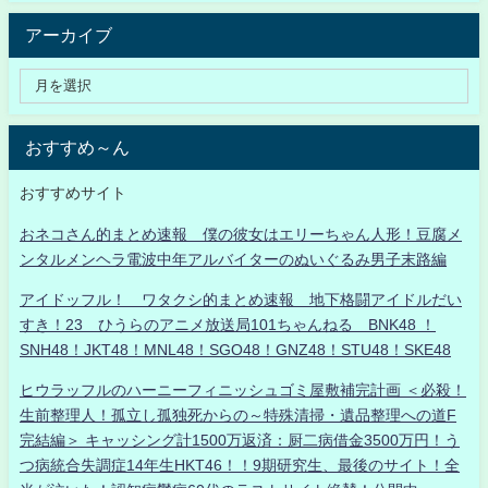
アーカイブ
おすすめ～ん
おすすめサイト
おネコさん的まとめ速報 僕の彼女はエリーちゃん人形！豆腐メ
ンタルメンヘラ電波中年アルバイターのぬいぐるみ男子末路編
アイドッフル！ ワタクシ的まとめ速報 地下格闘アイドルだい
すき！23 ひうらのアニメ放送局101ちゃんねる BNK48 ！
SNH48！JKT48！MNL48！SGO48！GNZ48！STU48！SKE48
ヒウラッフルのハーニーフィニッシュゴミ屋敷補完計画 ＜必殺！
生前整理人！孤立し孤独死からの～特殊清掃・遺品整理への道F
完結編＞ キャッシング計1500万返済：厨二病借金3500万円！う
つ病統合失調症14年生HKT46！！9期研究生、最後のサイト！全