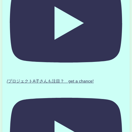
/プロジェクトA子さんも注目？ get a chance!