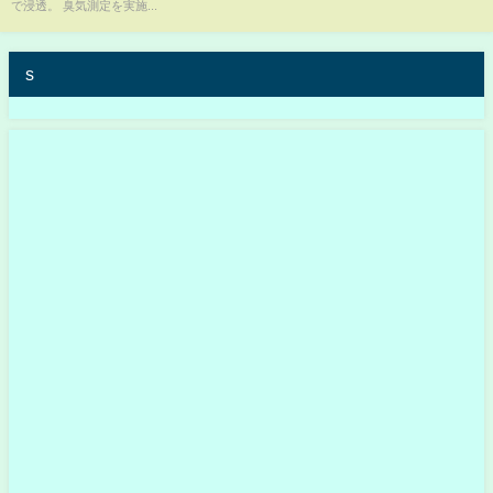
で浸透。 臭気測定を実施...
ス」は司会降板へ など【関連
ニュースまとめ】
s