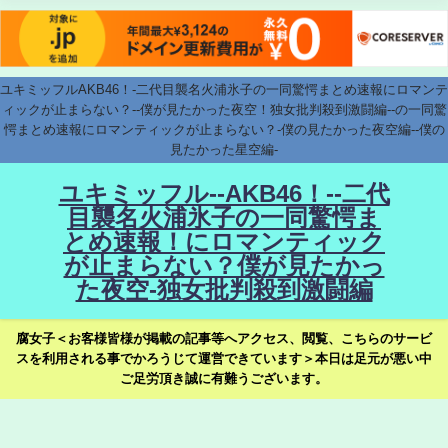
ユキミッフルAKB46！-二代目襲名火浦氷子の一同驚愕まとめ速報にロマンテ
ィックが止まらない？--僕が見たかった夜空！独女批判殺到激闘編--の一同驚
愕まとめ速報にロマンティックが止まらない？-僕の見たかった夜空編--僕の
見たかった星空編-
ユキミッフル--AKB46！--二代
目襲名火浦氷子の一同驚愕ま
とめ速報！にロマンティック
が止まらない？僕が見たかっ
た夜空-独女批判殺到激闘編
腐女子＜お客様皆様が掲載の記事等へアクセス、閲覧、こちらのサービ
スを利用される事でかろうじて運営できています＞本日は足元が悪い中
ご足労頂き誠に有難うございます。