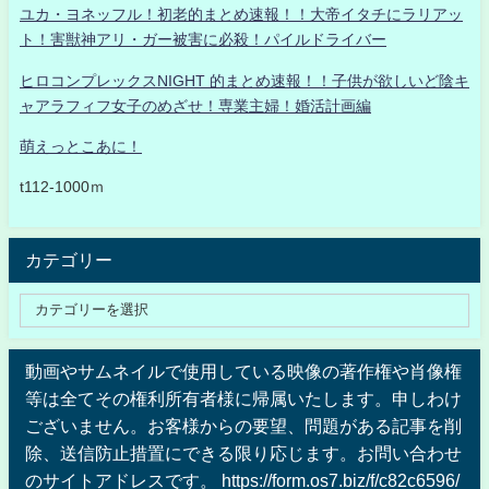
ユカ・ヨネッフル！初老的まとめ速報！！大帝イタチにラリアッ
ト！害獣神アリ・ガー被害に必殺！パイルドライバー
ヒロコンプレックスNIGHT 的まとめ速報！！子供が欲しいど陰キ
ャアラフィフ女子のめざせ！専業主婦！婚活計画編
萌えっとこあに！
t112-1000ｍ
カテゴリー
動画やサムネイルで使用している映像の著作権や肖像権
等は全てその権利所有者様に帰属いたします。申しわけ
ございません。お客様からの要望、問題がある記事を削
除、送信防止措置にできる限り応じます。お問い合わせ
のサイトアドレスです。 https://form.os7.biz/f/c82c6596/