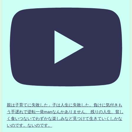
親は子育てに失敗した」子は人生に失敗した。負けに気付きも
う手遅れで逆転一発manなんかありません、 残りの人生、貧し
く食いつないでわずかな楽しみなど見つけて生きていくしかな
いのです。ないのです。