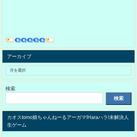
アーカイブ
検索
検索
カオスtomo娘ちゃんねーるアーガマ!Haraハラ!未解決人
生ゲーム