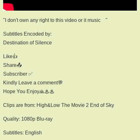
"I don't own any right to this video or it music©"
Subtitles Encoded by:
Destination of Silence
Like👍
Share📤
Subscriber ✅
Kindly Leave a comment💬
Hope You Enjoy🙏♨♨
Clips are from: High&Low The Movie 2 End of Sky
Quality: 1080p Blu-ray
Subtitles: English