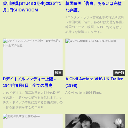
曽川咲葵(STU48 3期生)2025年1
韓国映画「告白、あるいは完璧
月1日SHOWROOM
な弁護」
...
Kエンタメ・ラボ～古家正亨の韓流研究所
～韓国映画「告白、あるいは完璧な弁護」
韓国のドラマ、映画、K-POPなどをはじ
め様々な韓流エンタテイ...
映画
未分類
Dデイ | ノルマンディー上陸 -
A Civil Action: VHS UK Trailer
1944年6月6日 - 全ての歴史
(1998)
このビデオは、第二次世界大戦中のD-デ
A Civil Action (1998 Film)...
イの深く、鮮やかな描写を提供します。ナ
チス・ドイツの専制に対する自由の闘いの
一部を解き明かすこのエキサ...