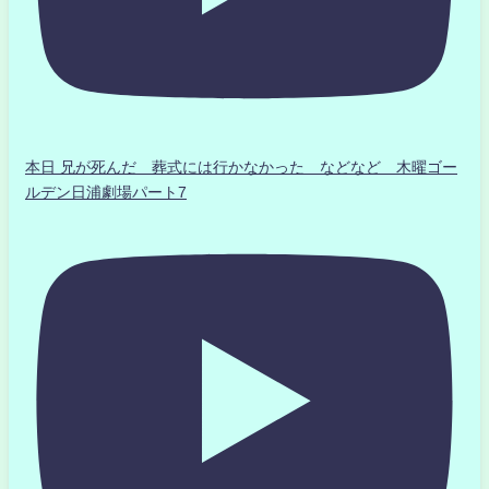
本日 兄が死んだ 葬式には行かなかった などなど 木曜ゴー
ルデン日浦劇場パート7