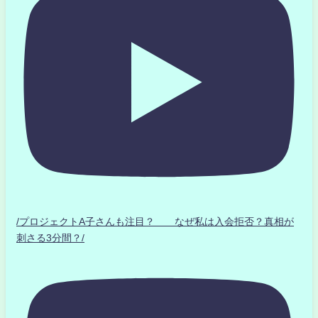
/プロジェクトA子さんも注目？ なぜ私は入会拒否？真相が
刺さる3分間？/