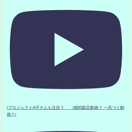
/プロジェクトA子さんも注目？ /感想戯言動画？.一息つく動
画？/