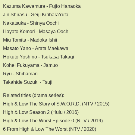
Kazuma Kawamura - Fujio Hanaoka
Jin Shirasu - Seiji KiriharaYuta
Nakatsuka - Shinya Oochi
Hayato Komori - Masaya Oochi
Miu Tomita - Madoka Ishii
Masato Yano - Arata Maekawa
Hokuto Yoshino - Tsukasa Takagi
Kohei Fukuyama - Jamuo
Ryu - Shibaman
Takahide Suzuki - Tsuji
Related titles (drama series):
High & Low The Story of S.W.O.R.D. (NTV / 2015)
High & Low Season 2 (Hulu / 2016)
High & Low The Worst Episode.0 (NTV / 2019)
6 From High & Low The Worst (NTV / 2020)