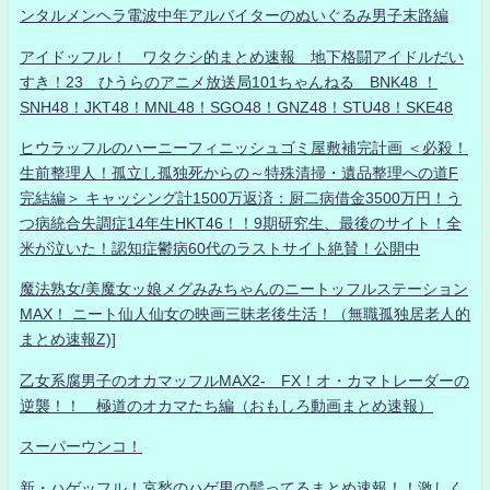
ンタルメンヘラ電波中年アルバイターのぬいぐるみ男子末路編
アイドッフル！ ワタクシ的まとめ速報 地下格闘アイドルだい
すき！23 ひうらのアニメ放送局101ちゃんねる BNK48 ！
SNH48！JKT48！MNL48！SGO48！GNZ48！STU48！SKE48
ヒウラッフルのハーニーフィニッシュゴミ屋敷補完計画 ＜必殺！
生前整理人！孤立し孤独死からの～特殊清掃・遺品整理への道F
完結編＞ キャッシング計1500万返済：厨二病借金3500万円！う
つ病統合失調症14年生HKT46！！9期研究生、最後のサイト！全
米が泣いた！認知症鬱病60代のラストサイト絶賛！公開中
魔法熟女/美魔女ッ娘メグみみちゃんのニートッフルステーション
MAX！ ニート仙人仙女の映画三昧老後生活！（無職孤独居老人的
まとめ速報Z)]
乙女系腐男子のオカマッフルMAX2- FX！オ・カマトレーダーの
逆襲！！ 極道のオカマたち編（おもしろ動画まとめ速報）
スーパーウンコ！
新・ハゲッフル！哀愁のハゲ男の髪ってるまとめ速報！！激しく