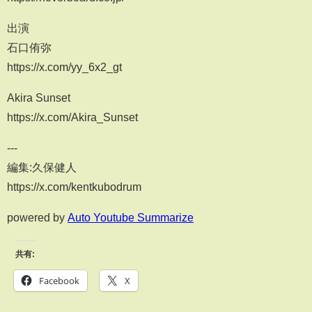
出演
石口侑弥
https://x.com/yy_6x2_gt
Akira Sunset
https://x.com/Akira_Sunset
---
編集:久保健人
https://x.com/kentkubodrum
powered by
Auto Youtube Summarize
共有:
Facebook
X