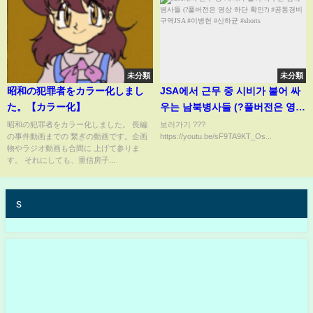
未分類
未分類
昭和の犯罪者をカラー化しまし
JSA에서 근무 중 시비가 붙어 싸
た。【カラー化】
우는 남북병사들 (?풀버전은 영상
하단 확인?) #공동경비구역JSA #
昭和の犯罪者をカラー化しました。 長編
보러가기 ???
の事件動画までの 繋ぎの動画です。企画
https://youtu.be/sF9TA9KT_Os...
이병헌 #신하균 #shorts
物やラジオ動画も合間に 上げて参りま
す。 それにしても、重信房子...
s