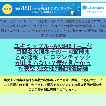
ユキミッフルAKB46！-二代目襲名火浦氷子の一同驚愕まとめ速報にロマンテ
ィックが止まらない？--僕が見たかった夜空！独女批判殺到激闘編--の一同驚
愕まとめ速報にロマンティックが止まらない？-僕の見たかった夜空編--僕の
見たかった星空編-
ユキミッフル--AKB46！--二代
目襲名火浦氷子の一同驚愕ま
とめ速報！にロマンティック
が止まらない？僕が見たかっ
た夜空-独女批判殺到激闘編
腐女子＜お客様皆様が掲載の記事等へアクセス、閲覧、こちらのサービ
スを利用される事でかろうじて運営できています＞本日は足元が悪い中
ご足労頂き誠に有難うございます。