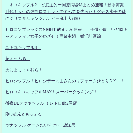
ユキユキッフル2！ど底辺的一同驚愕騒然まとめ速報！超氷河期
世代！人生の強制ロスカットですべてを失ったキグナス氷子の愛
のクリスタルキングボンビー脱出大作戦
ヒロコンプレックスNIGHT 的まとめ速報！！子供が欲しいど陰キ
ャアラフィフ女子のめざせ！専業主婦！婚活計画編
ユキユキッフル3！
萌えっふる！
天にまします我ら！
ヒロシッフル！ヒロシデース山さんのリフォームひとりDIY！！
ヒロユキユキッフルMAX！スーパークッキング！
徹夜DEテツヤッフル!！レトロ館2号店！
剛Q超児ともっふる！
ヤナッフル ゲームだいすき6！放送局