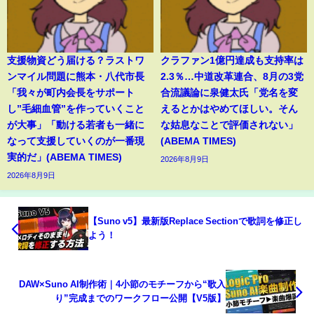
支援物資どう届ける？ラストワ
クラファン1億円達成も支持率は
ンマイル問題に熊本・八代市長
2.3％…中道改革連合、8月の3党
「我々が町内会長をサポート
合流議論に泉健太氏「党名を変
し”毛細血管”を作っていくこと
えるとかはやめてほしい。そん
が大事」「動ける若者も一緒に
な姑息なことで評価されない」
なって支援していくのが一番現
(ABEMA TIMES)
実的だ」(ABEMA TIMES)
2026年8月9日
2026年8月9日
【Suno v5】最新版Replace Sectionで歌詞を修正し
よう！
DAW×Suno AI制作術｜4小節のモチーフから“歌入
り”完成までのワークフロー公開【V5版】