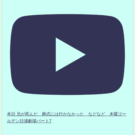
本日 兄が死んだ 葬式には行かなかった などなど 木曜ゴー
ルデン日浦劇場パート7