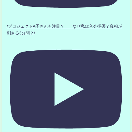
/プロジェクトA子さんも注目？ なぜ私は入会拒否？真相が
刺さる3分間？/