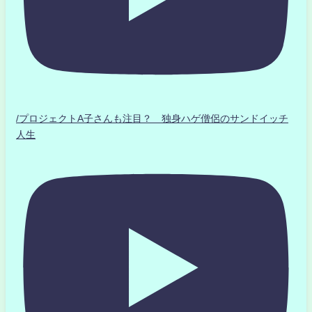
/プロジェクトA子さんも注目？ 独身ハゲ僧侶のサンドイッチ
人生