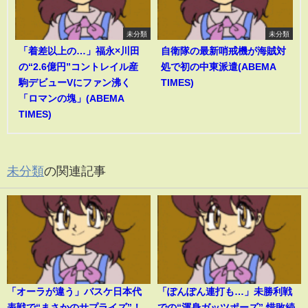
未分類
未分類
「着差以上の…」福永×川田
自衛隊の最新哨戒機が海賊対
の“2.6億円”コントレイル産
処で初の中東派遣(ABEMA
駒デビューVにファン沸く
TIMES)
「ロマンの塊」(ABEMA
TIMES)
未分類
の関連記事
「オーラが違う」バスケ日本代
「ぽんぽん連打も…」未勝利戦
表戦で“まさかのサプライズ”！
での“渾身ガッツポーズ” 惜敗続