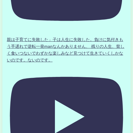
親は子育てに失敗した」子は人生に失敗した。負けに気付きも
う手遅れで逆転一発manなんかありません、 残りの人生、貧し
く食いつないでわずかな楽しみなど見つけて生きていくしかな
いのです。ないのです。