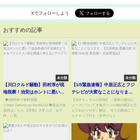
Xでフォローしよう
おすすめの記事
未分類
未分類
【川口クルド騒動】田村淳が現
【1/5緊急速報】中居正広とフジ
地視察！治安はホントに悪い？
テレビが大変なことになります...
仮放免者の不法就労どうする？
【立花孝志 斎藤元彦 兵庫県
. ◆ABEMAで無料視聴
【当チャンネルの特徴】 ・最新の政治ニ
▷https://abema.go.link/ibLG0 ◆過去の放
ュースについて水無月リコの独自解説を交
クルド人×埼玉県議と考える│ア
NHK党 奥谷謙一 百条委員会】
送回はこちら 【理系】大学入試「女子
えてわかりやすく解説 ・全ての動画にフ
ベプラ
枠」に賛...
ルテロップ付き（音声がなく...