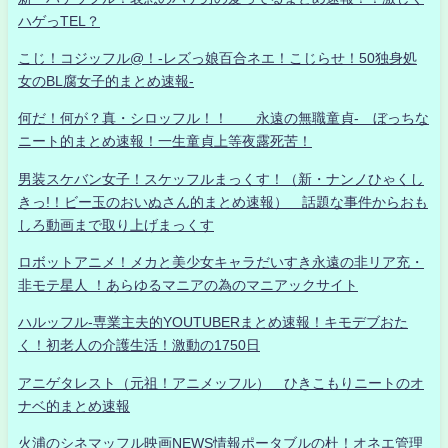
ハゲっTEL？
こじ！コジッフル@！-レズっ娘百合ネエ！こじらせ！50独身処
女のBL腐女子的まとめ速報-
何だ！何が？真・シロッフル！！ 永遠の無職童貞- ぼっちな
ニート的まとめ速報！一生童貞上等夜露死苦！
男装スケバン女子！スケッフルまっくす！（新・ナンノひゃくし
きっ!！ビー玉のおいぬさん的まとめ速報） 話題な事件からおも
しろ動画まで取り上げまっくす
ロボットアニメ！メカと美少女キャラだいすき永遠の非リア充・
非モテ星人 ！あらゆるマニアの為のマニアックサイト
ハルッフル-専業主夫的YOUTUBERまとめ速報！キモデブおた
く！初老人の介護生活！激動の1750日
アニゲタレスト（元祖！アニメッフル） ひきこもりニートのオ
ナベ的まとめ速報
火浦のシネマッフル映画NEWS情報ポータブルの杜！オネエ管理