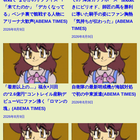
「来てたのか」「デカくなって
きにピリオド、師匠の馬を勝利
る」ベンチ裏で観戦する人物に
に導いた騎手の姿にファン胸熱
アリーナ大歓声(ABEMA TIMES)
「気持ちが伝わった」(ABEMA
TIMES)
2026年8月9日
2026年8月9日
「着差以上の…」福永×川田
自衛隊の最新哨戒機が海賊対処
の“2.6億円”コントレイル産駒デ
で初の中東派遣(ABEMA TIMES)
ビューVにファン沸く「ロマンの
2026年8月9日
塊」(ABEMA TIMES)
2026年8月9日