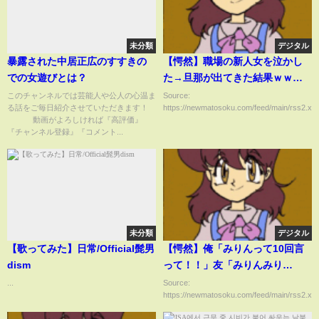
未分類
デジタル
暴露された中居正広のすすきの
【愕然】職場の新人女を泣かし
での女遊びとは？
た→旦那が出てきた結果ｗｗｗ
ｗｗｗ
このチャンネルでは芸能人や公人の心温ま
Source:
る話をご毎日紹介させていただきます！
https://newmatosoku.com/feed/main/rss2.xml.
動画がよろしければ『高評価』
『チャンネル登録』『コメント...
未分類
デジタル
【歌ってみた】日常/Official髭男
【愕然】俺「みりんって10回言
dism
って！！」友「みりんみり
ん…」俺「口の臭い動物は？(爆
...
Source:
https://newmatosoku.com/feed/main/rss2.xml.
笑だろなｗｗｗｗｗ)」→結
果････