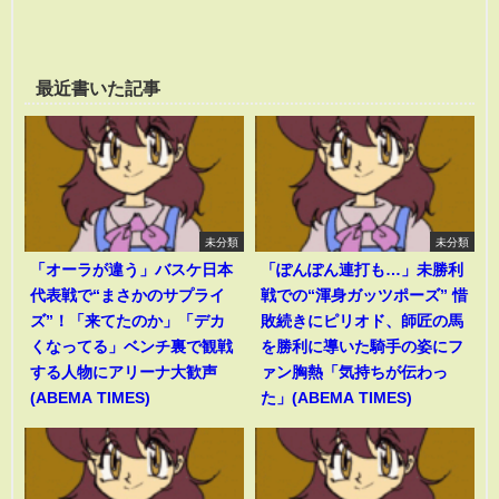
最近書いた記事
未分類
未分類
「オーラが違う」バスケ日本
「ぽんぽん連打も…」未勝利
代表戦で“まさかのサプライ
戦での“渾身ガッツポーズ” 惜
ズ”！「来てたのか」「デカ
敗続きにピリオド、師匠の馬
くなってる」ベンチ裏で観戦
を勝利に導いた騎手の姿にフ
する人物にアリーナ大歓声
ァン胸熱「気持ちが伝わっ
(ABEMA TIMES)
た」(ABEMA TIMES)