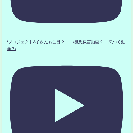
/プロジェクトA子さんも注目？ /感想戯言動画？.一息つく動
画？/