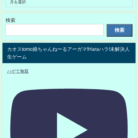
検索
検索
カオスtomo娘ちゃんねーるアーガマ!Haraハラ!未解決人
生ゲーム
ハゲて無双