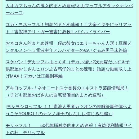
人オカマちゃんの鬼女的まとめ速報!オカマッフルアタックナンバ
ーハーフ
ユカ・ヨネッフル！初老的まとめ速報！！大帝イタチにラリアッ
ト！害獣神アリ・ガー被害に必殺！パイルドライバー
おネコさん的まとめ速報 僕の彼女はエリーちゃん人形！豆腐メ
ンタルメンヘラ電波中年アルバイターのぬいぐるみ男子末路編
スケバン！デカッフルまっくす（デカい強い2次元嫁だいすき子
供部屋おじさんヒロシ之古惑仔的まとめ速報）話題な動画取り上
げMAX！デカいは正義刑事編
アキヨッフル-！ネオニートスケ番長のエキストラ芸能情報局！
（子ども部屋おばさんの自宅警備員的まとめ速報）
[ヨシヨシロッフル-！！-素浪人勇者カツオンの未解決事件簿へよ
うこそYOUKO！のナンノ洋子のはなしは信じるな編）]
モリッフル！ 50代無職独身的まとめ速報！有益便利情報サイ
トの杜 モリッフル