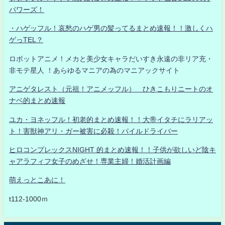
パワーズ！
・ハゲッフル！哀愁のハゲ男の髪ってるまとめ速報！！激しくハ
ゲっTEL？
ロボットアニメ！メカと美少女キャラだいすき永遠の非リア充・
非モテ星人 ！あらゆるマニアの為のマニアックサイト
アニゲタレスト（元祖！アニメッフル） ひきこもりニートのオ
ナベ的まとめ速報
ユカ・ヨネッフル！初老的まとめ速報！！大帝イタチにラリアッ
ト！害獣神アリ・ガー被害に必殺！パイルドライバー
ヒロコンプレックスNIGHT 的まとめ速報！！子供が欲しいど陰キ
ャアラフィフ女子のめざせ！専業主婦！婚活計画編
萌えっとこあに！
t112-1000ｍ