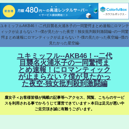
ユキミッフルAKB46！-二代目襲名火浦氷子の一同驚愕まとめ速報にロマンテ
ィックが止まらない？--僕が見たかった夜空！独女批判殺到激闘編--の一同驚
愕まとめ速報にロマンティックが止まらない？-僕の見たかった夜空編--僕の
見たかった星空編-
ユキミッフル--AKB46！--二代
目襲名火浦氷子の一同驚愕ま
とめ速報！にロマンティック
が止まらない？僕が見たかっ
た夜空-独女批判殺到激闘編
腐女子＜お客様皆様が掲載の記事等へアクセス、閲覧、こちらのサービ
スを利用される事でかろうじて運営できています＞本日は足元が悪い中
ご足労頂き誠に有難うございます。