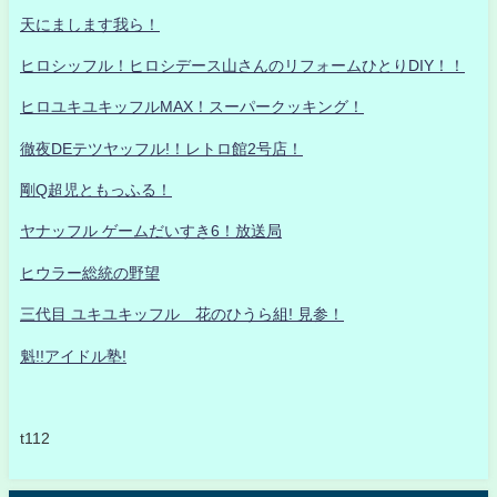
天にまします我ら！
ヒロシッフル！ヒロシデース山さんのリフォームひとりDIY！！
ヒロユキユキッフルMAX！スーパークッキング！
徹夜DEテツヤッフル!！レトロ館2号店！
剛Q超児ともっふる！
ヤナッフル ゲームだいすき6！放送局
ヒウラー総統の野望
三代目 ユキユキッフル 花のひうら組! 見参！
魁!!アイドル塾!
t112