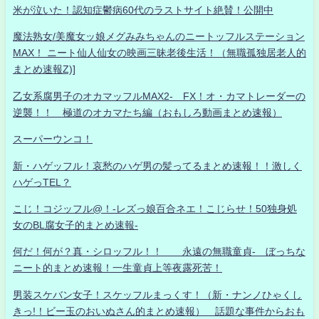
米が泣いた！認知症鬱病60代のラストサイト絶賛！公開中
魔法熟女/美魔女ッ娘メグみみちゃんのニートッフルステーション
MAX！ ニート仙人仙女の映画三昧老後生活！（無職孤独居老人的
まとめ速報Z)]
乙女系腐男子のオカマッフルMAX2- FX！オ・カマトレーダーの
逆襲！！ 極道のオカマたち編（おもしろ動画まとめ速報）
スーパーウンコ！
新・ハゲッフル！哀愁のハゲ男の髪ってるまとめ速報！！激しく
ハゲっTEL？
こじ！コジッフル@！-レズっ娘百合ネエ！こじらせ！50独身処
女のBL腐女子的まとめ速報-
何だ！何が？真・シロッフル！！ 永遠の無職童貞- ぼっちな
ニート的まとめ速報！一生童貞上等夜露死苦！
男装スケバン女子！スケッフルまっくす！（新・ナンノひゃくし
きっ!！ビー玉のおいぬさん的まとめ速報） 話題な事件からおも