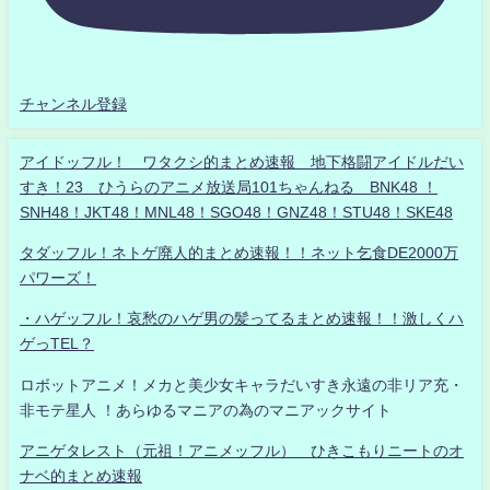
チャンネル登録
アイドッフル！ ワタクシ的まとめ速報 地下格闘アイドルだい
すき！23 ひうらのアニメ放送局101ちゃんねる BNK48 ！
SNH48！JKT48！MNL48！SGO48！GNZ48！STU48！SKE48
タダッフル！ネトゲ廃人的まとめ速報！！ネット乞食DE2000万
パワーズ！
・ハゲッフル！哀愁のハゲ男の髪ってるまとめ速報！！激しくハ
ゲっTEL？
ロボットアニメ！メカと美少女キャラだいすき永遠の非リア充・
非モテ星人 ！あらゆるマニアの為のマニアックサイト
アニゲタレスト（元祖！アニメッフル） ひきこもりニートのオ
ナベ的まとめ速報