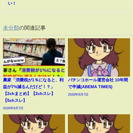
い！
未分類
の関連記事
農家「消費税が1％になると、利
パチンコホール運営会社 10年間
益が7%減るんだけど！？」
で半減(ABEMA TIMES)
【2chまとめ】【2chスレ】
2026年8月7日
【5chスレ】
2026年8月7日