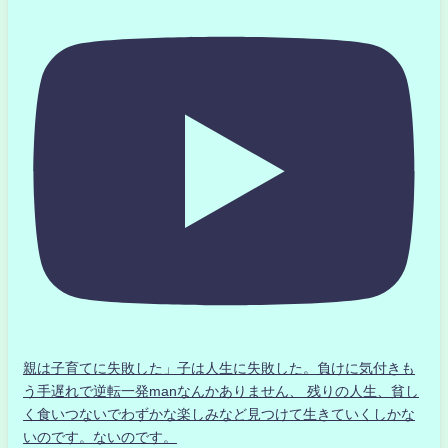
親は子育てに失敗した」子は人生に失敗した。負けに気付きも
う手遅れで逆転一発manなんかありません、 残りの人生、貧し
く食いつないでわずかな楽しみなど見つけて生きていくしかな
いのです。ないのです。