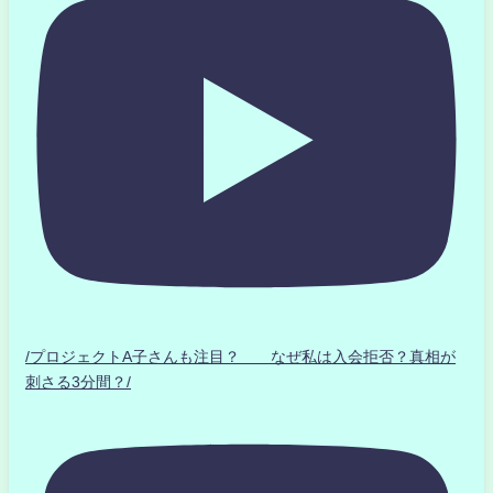
/プロジェクトA子さんも注目？ なぜ私は入会拒否？真相が
刺さる3分間？/