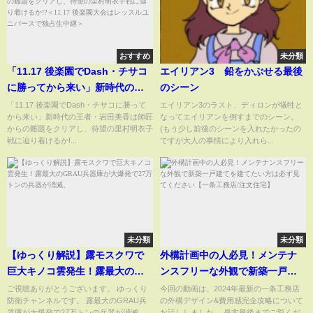
おすすめ
未分類
「11.17 後楽園でDash・チサコ
エイリアン3 鉛をかぶせる最後
に勝ってから来い」新時代の王
のシーン
者・岩田美香は師匠からの難題
「11.17 後楽園でDash・チサコに勝って
エイリアン3のラスト、ディロンが犠牲と
から来い」新時代の王者・岩田美香は師匠
なってエイリアンを倒すまでのシーン。
をクリアし、待望の里村明衣子
からの難題をクリアし、待望の里村明衣子
(もう少し前後のシーンを入れたかったの
戦に辿り着けるか!?＜11.17 後楽
戦に辿り着けるか!...
ですが大人の事情により入れら...
園大会はレッスルユニバースで
独占生中継＞
未分類
未分類
【ゆっくり解説】露モスクワで
外構計画中の人必見！メンテナ
巨大キノコ雲発生！露最大の
ンスフリーな外観で新築一戸建
GRAU兵器庫が大爆発で27万ト
てを建てたい方は必ず見てくだ
ご視聴ありがとうございます。 ゆっくり
今回の動画は、2024年最新の一条工務店
防衛チャンネルです。 露最大のGRAU兵
の外構デザイン&費用感完全攻略について
ンの兵器が消滅。
さい【一条工務店/注文住宅】
器庫が大爆発で27万トンの兵器が消滅。
お話ししました。 是非最後までご覧くだ