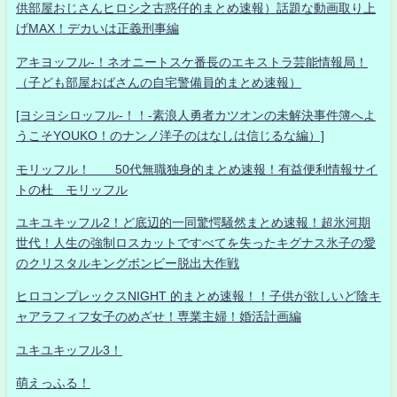
供部屋おじさんヒロシ之古惑仔的まとめ速報）話題な動画取り上
げMAX！デカいは正義刑事編
アキヨッフル-！ネオニートスケ番長のエキストラ芸能情報局！
（子ども部屋おばさんの自宅警備員的まとめ速報）
[ヨシヨシロッフル-！！-素浪人勇者カツオンの未解決事件簿へよ
うこそYOUKO！のナンノ洋子のはなしは信じるな編）]
モリッフル！ 50代無職独身的まとめ速報！有益便利情報サイ
トの杜 モリッフル
ユキユキッフル2！ど底辺的一同驚愕騒然まとめ速報！超氷河期
世代！人生の強制ロスカットですべてを失ったキグナス氷子の愛
のクリスタルキングボンビー脱出大作戦
ヒロコンプレックスNIGHT 的まとめ速報！！子供が欲しいど陰キ
ャアラフィフ女子のめざせ！専業主婦！婚活計画編
ユキユキッフル3！
萌えっふる！