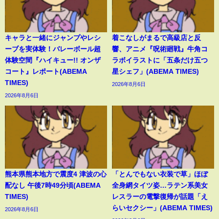
キャラと一緒にジャンプやレシ
着こなしがまるで高級店と反
ーブを実体験！バレーボール超
響、アニメ『呪術廻戦』牛角コ
体験空間『ハイキュー!! オンザ
ラボイラストに「五条だけ五つ
コート』レポート(ABEMA
星シェフ」(ABEMA TIMES)
TIMES)
2026年8月6日
2026年8月6日
熊本県熊本地方で震度4 津波の心
「とんでもない衣装で草」ほぼ
配なし 午後7時49分頃(ABEMA
全身網タイツ姿…ラテン系美女
TIMES)
レスラーの電撃復帰が話題「え
らいセクシー」(ABEMA TIMES)
2026年8月6日