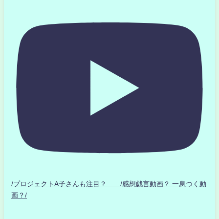
/プロジェクトA子さんも注目？ /感想戯言動画？.一息つく動
画？/