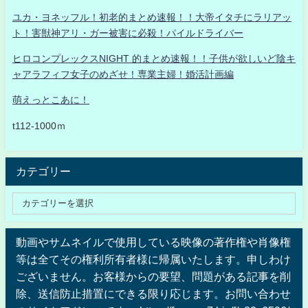
ユカ・ヨネッフル！初老的まとめ速報！！大帝イタチにラリアッ
ト！害獣神アリ・ガー被害に必殺！パイルドライバー
ヒロコンプレックスNIGHT 的まとめ速報！！子供が欲しいど陰キ
ャアラフィフ女子のめざせ！専業主婦！婚活計画編
萌えっとこあに！
t112-1000ｍ
カテゴリー
動画やサムネイルで使用している映像の著作権や肖像権
等は全てその権利所有者様に帰属いたします。申しわけ
ございません。お客様からの要望、問題がある記事を削
除、送信防止措置にできる限り応じます。お問い合わせ