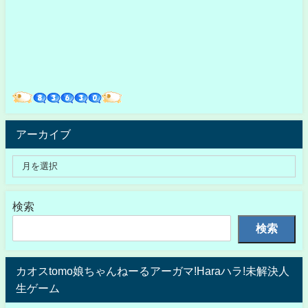
アーカイブ
検索
検索
カオスtomo娘ちゃんねーるアーガマ!Haraハラ!未解決人
生ゲーム