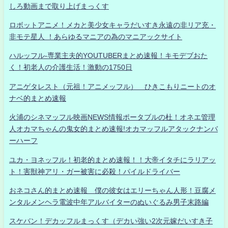
しろ動画まで取り上げまっくす
ロボットアニメ！メカと美少女キャラだいすき永遠の非リア充・
非モテ星人 ！あらゆるマニアの為のマニアックサイト
ハルッフル-専業主夫的YOUTUBERまとめ速報！キモデブおた
く！初老人の介護生活！激動の1750日
アニゲタレスト（元祖！アニメッフル） ひきこもりニートのオ
ナベ的まとめ速報
火浦のシネマッフル映画NEWS情報ポータブルの杜！オネエ管理
人オカマちゃんの鬼女的まとめ速報!オカマッフルアタックナンバ
ーハーフ
ユカ・ヨネッフル！初老的まとめ速報！！大帝イタチにラリアッ
ト！害獣神アリ・ガー被害に必殺！パイルドライバー
おネコさん的まとめ速報 僕の彼女はエリーちゃん人形！豆腐メ
ンタルメンヘラ電波中年アルバイターのぬいぐるみ男子末路編
スケバン！デカッフルまっくす（デカい強い2次元嫁だいすき子