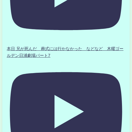
本日 兄が死んだ 葬式には行かなかった などなど 木曜ゴー
ルデン日浦劇場パート7