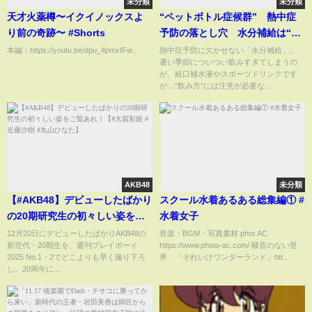
未分類
未分類
天才火薬樽〜イクイノックスよ
“ペットボトル症候群” 熱中症
り前の奇跡〜 #Shorts
予防の落とし穴 水分補給は“飲
み方”に要注意【Nスタ解説】｜
本編：https://youtu.be/dpu_4pmxIFw...
熱中症予防に欠かせない「水分補給」。
暑い季節についつい飲みすぎてしまうの
TBS NEWS DIG
が、経口補水液やスポーツドリンクです
が…“飲み方”には注意が必要な...
AKB48
未分類
【#AKB48】デビューしたばかり
スクール水着あるある総集編① #
の20期研究生の初々しい姿をご
水着女子
覧あれ！【#大賀彩姫 #近藤沙樹
12月20日にデビューしたばかりAKB48の
音楽・BGM・写真素材 phot AC
新世代・20期生を、週刊プレイボーイ
https://www.photo-ac.com/ 騒音のない世
#丸山ひなた】
2025 No.1・2でどこよりも早く撮り下ろ
界 「それいけワンダーランド」htt...
し。20周年に...