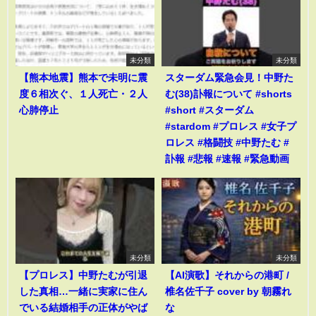
未分類
未分類
【熊本地震】熊本で未明に震
スターダム緊急会見！中野た
度６相次ぐ、１人死亡・２人
む(38)訃報について #shorts
心肺停止
#short #スターダム
#stardom #プロレス #女子プ
ロレス #格闘技 #中野たむ #
訃報 #悲報 #速報 #緊急動画
未分類
未分類
【プロレス】中野たむが引退
【AI演歌】それからの港町 /
した真相…一緒に実家に住ん
椎名佐千子 cover by 朝霧れ
でいる結婚相手の正体がやば
な