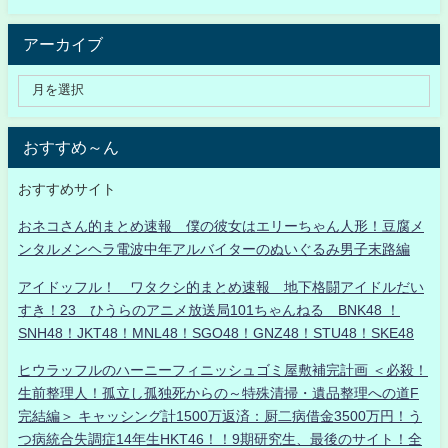
アーカイブ
おすすめ～ん
おすすめサイト
おネコさん的まとめ速報 僕の彼女はエリーちゃん人形！豆腐メ
ンタルメンヘラ電波中年アルバイターのぬいぐるみ男子末路編
アイドッフル！ ワタクシ的まとめ速報 地下格闘アイドルだい
すき！23 ひうらのアニメ放送局101ちゃんねる BNK48 ！
SNH48！JKT48！MNL48！SGO48！GNZ48！STU48！SKE48
ヒウラッフルのハーニーフィニッシュゴミ屋敷補完計画 ＜必殺！
生前整理人！孤立し孤独死からの～特殊清掃・遺品整理への道F
完結編＞ キャッシング計1500万返済：厨二病借金3500万円！う
つ病統合失調症14年生HKT46！！9期研究生、最後のサイト！全