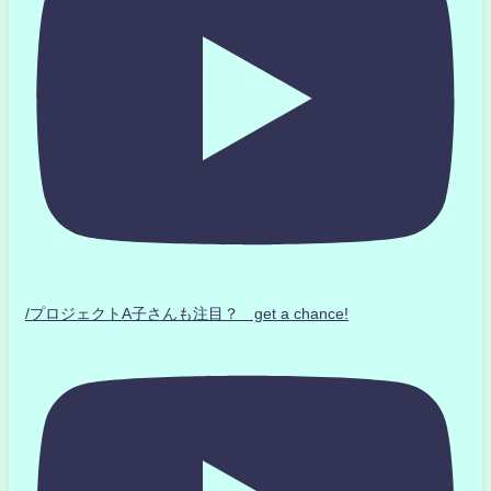
/プロジェクトA子さんも注目？ get a chance!