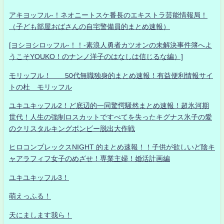
アキヨッフル-！ネオニートスケ番長のエキストラ芸能情報局！
（子ども部屋おばさんの自宅警備員的まとめ速報）
[ヨシヨシロッフル-！！-素浪人勇者カツオンの未解決事件簿へよ
うこそYOUKO！のナンノ洋子のはなしは信じるな編）]
モリッフル！ 50代無職独身的まとめ速報！有益便利情報サイ
トの杜 モリッフル
ユキユキッフル2！ど底辺的一同驚愕騒然まとめ速報！超氷河期
世代！人生の強制ロスカットですべてを失ったキグナス氷子の愛
のクリスタルキングボンビー脱出大作戦
ヒロコンプレックスNIGHT 的まとめ速報！！子供が欲しいど陰キ
ャアラフィフ女子のめざせ！専業主婦！婚活計画編
ユキユキッフル3！
萌えっふる！
天にまします我ら！