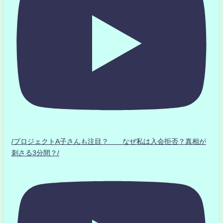
/プロジェクトA子さんも注目？ なぜ私は入会拒否？真相が
刺さる3分間？/