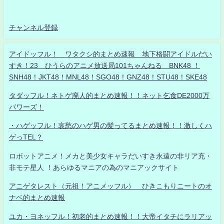
チャンネル登録
アイドッフル！ ワタクシ的まとめ速報 地下格闘アイドルだい
すき！23 ひうらのアニメ放送局101ちゃんねる BNK48 ！
SNH48！JKT48！MNL48！SGO48！GNZ48！STU48！SKE48
タダッフル！ネトゲ廃人的まとめ速報！！ネット乞食DE2000万
パワーズ！
・ハゲッフル！哀愁のハゲ男の髪ってるまとめ速報！！激しくハ
ゲっTEL？
ロボットアニメ！メカと美少女キャラだいすき永遠の非リア充・
非モテ星人 ！あらゆるマニアの為のマニアックサイト
アニゲタレスト（元祖！アニメッフル） ひきこもりニートのオ
ナベ的まとめ速報
ユカ・ヨネッフル！初老的まとめ速報！！大帝イタチにラリアッ