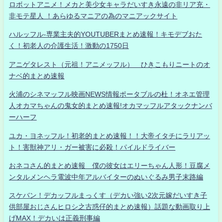
ロボットアニメ！メカと美少女キャラだいすき永遠の非リア充・
非モテ星人 ！あらゆるマニアの為のマニアックサイト
ハルッフル-専業主夫的YOUTUBERまとめ速報！キモデブおた
く！初老人の介護生活！激動の1750日
アニゲタレスト（元祖！アニメッフル） ひきこもりニートのオ
ナベ的まとめ速報
火浦のシネマッフル映画NEWS情報ポータブルの杜！オネエ管理
人オカマちゃんの鬼女的まとめ速報!オカマッフルアタックナンバ
ーハーフ
ユカ・ヨネッフル！初老的まとめ速報！！大帝イタチにラリアッ
ト！害獣神アリ・ガー被害に必殺！パイルドライバー
おネコさん的まとめ速報 僕の彼女はエリーちゃん人形！豆腐メ
ンタルメンヘラ電波中年アルバイターのぬいぐるみ男子末路編
スケバン！デカッフルまっくす（デカい強い2次元嫁だいすき子
供部屋おじさんヒロシ之古惑仔的まとめ速報）話題な動画取り上
げMAX！デカいは正義刑事編