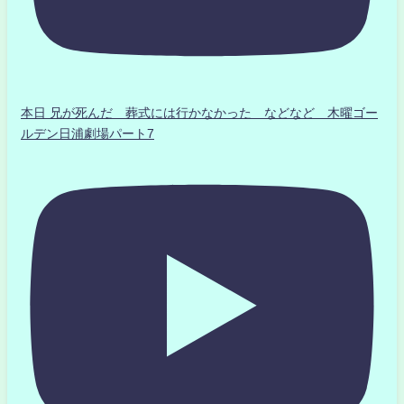
本日 兄が死んだ 葬式には行かなかった などなど 木曜ゴー
ルデン日浦劇場パート7