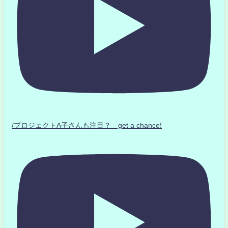
/プロジェクトA子さんも注目？ get a chance!