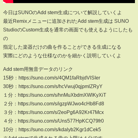
今日はSUNOのAdd stem生成について解説していくよ
最近Remixメニューに追加されtたAdd stem生成は SUNO
StudioのCustom生成を通常の画面でも使えるようにしたも
の
指定した楽器だけの曲を作ることができる生成になる
実際にどのような仕様なのかを細かく説明していくよ
Add stem用無音データのリンク
15秒：https://suno.com/s/4QM1faRbjdVlSIer
30秒：https://suno.com/s/hcVwuj0qjpmlZRyY
１分：https://suno.com/s/hnMuXbdmXWlKyXiT
２分：https://suno.com/s/igzpWJwo4cHb8Fd8
３分：https://suno.com/s/2eoPg6A92Kr47Mcx
４分：https://suno.com/s/Uns577HpKCQ79fr0
10分：https://suno.com/s/kdalyb2Kgr1dCek5
※Add stemで生成される曲の上限は４分です