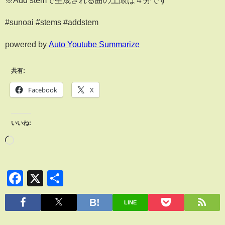
#sunoai #stems #addstem
powered by
Auto Youtube Summarize
共有:
Facebook
X
いいね:
Facebook
X
共
有
LINE