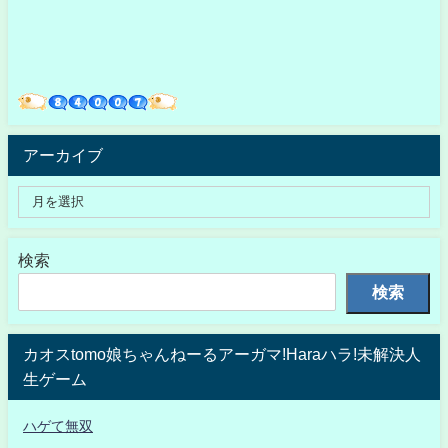
アーカイブ
検索
検索
カオスtomo娘ちゃんねーるアーガマ!Haraハラ!未解決人
生ゲーム
ハゲて無双