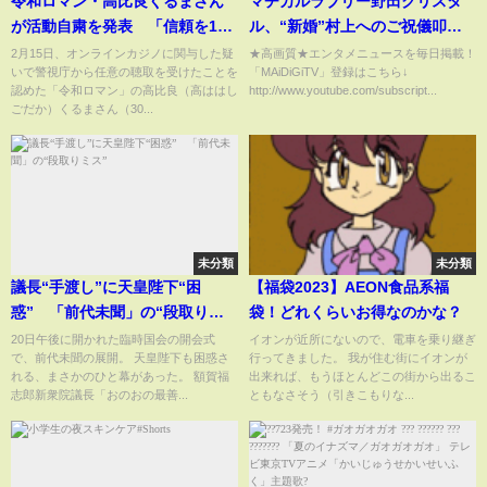
令和ロマン・高比良くるまさん
マヂカルラブリー野田クリスタ
が活動自粛を発表 「信頼を1日
ル、“新婚”村上へのご祝儀叩き
でも早く取り戻せるよう努
つける 結婚は「忙しくなくな
2月15日、オンラインカジノに関与した疑
★高画質★エンタメニュースを毎日掲載！
いで警視庁から任意の聴取を受けたことを
「MAiDiGiTV」登録はこちら↓
力」 相方・松井ケムリさん
ったら」
認めた「令和ロマン」の高比良（高ははし
http://www.youtube.com/subscript...
（31）は1人で活動
ごだか）くるまさん（30...
未分類
未分類
議長“手渡し”に天皇陛下“困
【福袋2023】AEON食品系福
惑” 「前代未聞」の“段取りミ
袋！どれくらいお得なのかな？
ス”
20日午後に開かれた臨時国会の開会式
イオンが近所にないので、電車を乗り継ぎ
で、前代未聞の展開。 天皇陛下も困惑さ
行ってきました。 我が住む街にイオンが
れる、まさかのひと幕があった。 額賀福
出来れば、もうほとんどこの街から出るこ
志郎新衆院議長「おのおの最善...
ともなさそう（引きこもりな...