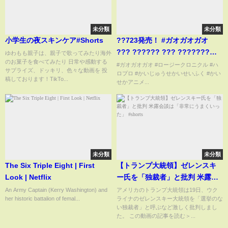
未分類
未分類
小学生の夜スキンケア#Shorts
??723発売！ #ガオガオガオ
??? ?????? ??? ???????
ゆわもも親子は、親子で歌ってみたり海外
のお菓子を食べてみたり 日常や感動する
「夏のイナズマ／ガオガオガ
#ガオガオガオ #ロージークロニクル #ハ
サプライズ、ドッキリ、色々な動画を 投
ロプロ #かいじゅうせかいせいふく #かい
オ」 テレビ東京TVアニメ「かい
稿しております！TikTo...
せかアニメ...
じゅうせかいせいふく」主題歌?
未分類
未分類
The Six Triple Eight | First
【トランプ大統領】ゼレンスキ
Look | Netflix
ー氏を「独裁者」と批判 米露会
談は「非常にうまくいった」
An Army Captain (Kerry Washington) and
アメリカのトランプ大統領は19日、ウク
her historic battalion of femal...
ライナのゼレンスキー大統領を「選挙のな
#shorts
い独裁者」と呼ぶなど激しく批判しまし
た。 この動画の記事を読む＞...