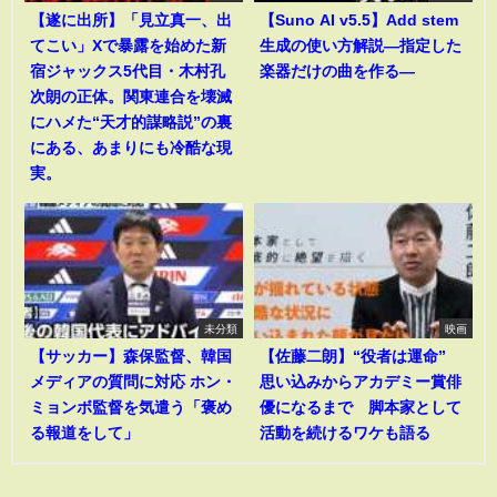
【遂に出所】「見立真一、出
【Suno AI v5.5】Add stem
てこい」Xで暴露を始めた新
生成の使い方解説―指定した
宿ジャックス5代目・木村孔
楽器だけの曲を作る―
次朗の正体。関東連合を壊滅
にハメた“天才的謀略説”の裏
にある、あまりにも冷酷な現
実。
未分類
映画
【サッカー】森保監督、韓国
【佐藤二朗】“役者は運命”
メディアの質問に対応 ホン・
思い込みからアカデミー賞俳
ミョンボ監督を気遣う「褒め
優になるまで 脚本家として
る報道をして」
活動を続けるワケも語る