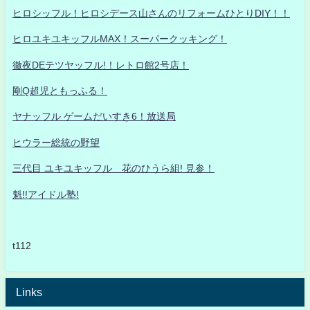
ヒロシッフル！ヒロシデース山さんのリフォームひとりDIY！！
ヒロユキユキッフルMAX！スーパークッキング！
徹夜DEテツヤッフル!！レトロ館2号店！
剛Q超児ともっふる！
ヤナッフル ゲームだいすき6！放送局
ヒウラー総統の野望
三代目 ユキユキッフル 花のひうら組! 見参！
魁!!アイドル塾!
t112
Links