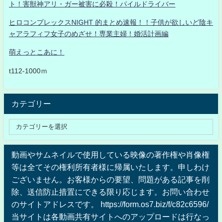
ト！害獣神アリ・ガー被害に必殺！パイルドライバー
ヒロコンプレックスNIGHT 的まとめ速報！！子供が欲しいど陰キ
ャアラフィフ女子のめざせ！専業主婦！婚活計画編
萌えっとこあに！
t112-1000ｍ
カテゴリー
動画やサムネイルで使用している映像の著作権や肖像権
等は全てその権利所有者様に帰属いたします。申しわけ
ございません。お客様からの要望、問題がある記事を削
除、送信防止措置にできる限り応じます。お問い合わせ
のサイトアドレスです。 https://form.os7.biz/f/c82c6596/
当サイトは各動画共有サイトへのアップロードは行なっ