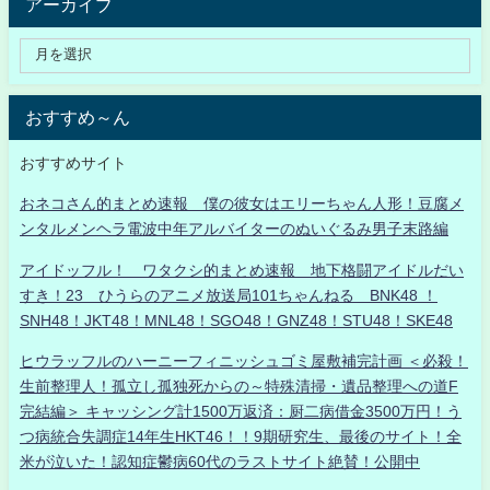
アーカイブ
おすすめ～ん
おすすめサイト
おネコさん的まとめ速報 僕の彼女はエリーちゃん人形！豆腐メ
ンタルメンヘラ電波中年アルバイターのぬいぐるみ男子末路編
アイドッフル！ ワタクシ的まとめ速報 地下格闘アイドルだい
すき！23 ひうらのアニメ放送局101ちゃんねる BNK48 ！
SNH48！JKT48！MNL48！SGO48！GNZ48！STU48！SKE48
ヒウラッフルのハーニーフィニッシュゴミ屋敷補完計画 ＜必殺！
生前整理人！孤立し孤独死からの～特殊清掃・遺品整理への道F
完結編＞ キャッシング計1500万返済：厨二病借金3500万円！う
つ病統合失調症14年生HKT46！！9期研究生、最後のサイト！全
米が泣いた！認知症鬱病60代のラストサイト絶賛！公開中