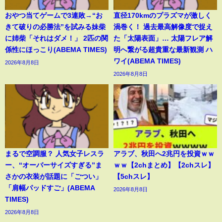
おやつ当てゲームで3連敗→“お
直径170kmのプラズマが激しく
きて破りの必勝法”を試みる妹柴
渦巻く！ 過去最高解像度で捉え
に姉柴「それはダメ！」 2匹の関
た「太陽表面」… 太陽フレア解
係性にほっこり(ABEMA TIMES)
明へ繋がる超貴重な最新観測 ハ
ワイ(ABEMA TIMES)
2026年8月8日
2026年8月8日
まるで空調服？ 人気女子レスラ
アラブ、秋田へ2兆円を投資ｗｗ
ー、“オーバーサイズすぎる”ま
ｗｗ【2chまとめ】【2chスレ】
さかの衣装が話題に「ごつい」
【5chスレ】
「肩幅パッドすご」(ABEMA
2026年8月8日
TIMES)
2026年8月8日