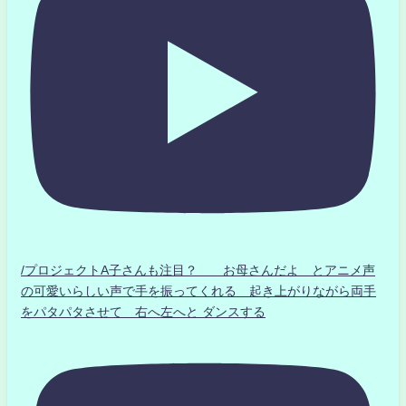
/プロジェクトA子さんも注目？ お母さんだよ とアニメ声
の可愛いらしい声で手を振ってくれる 起き上がりながら両手
をパタパタさせて 右へ左へと ダンスする