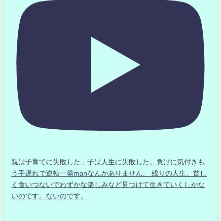
親は子育てに失敗した」子は人生に失敗した。負けに気付きも
う手遅れで逆転一発manなんかありません、 残りの人生、貧し
く食いつないでわずかな楽しみなど見つけて生きていくしかな
いのです。ないのです。