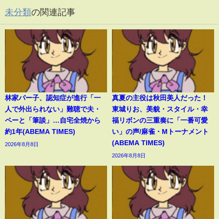
未分類
の関連記事
林家パー子、認知症が進行「一
真夏の主役は秋田美人だった！
人で外出られない」難聴で夫・
東城りお、美貌・スタイル・幸
ペーと「筆談」…自宅全焼から
福リボンの三重奏に「一番可愛
約1年(ABEMA TIMES)
い」の声/麻雀・Mトーナメント
(ABEMA TIMES)
2026年8月8日
2026年8月8日