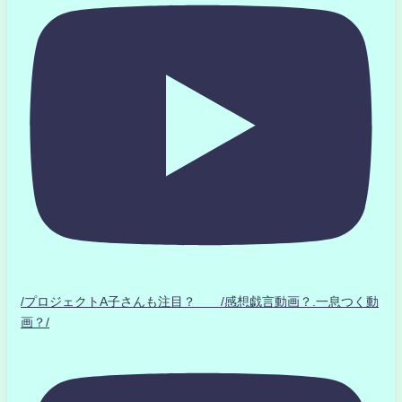
/プロジェクトA子さんも注目？ /感想戯言動画？.一息つく動
画？/