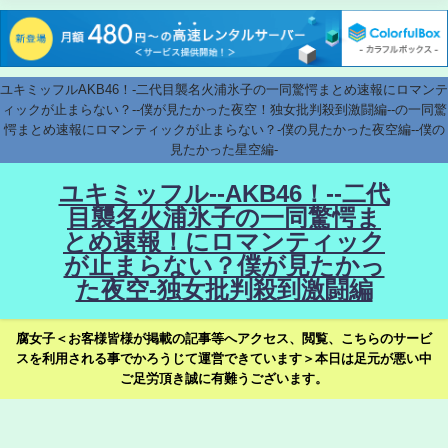
ユキミッフルAKB46！-二代目襲名火浦氷子の一同驚愕まとめ速報にロマンテ
ィックが止まらない？--僕が見たかった夜空！独女批判殺到激闘編--の一同驚
愕まとめ速報にロマンティックが止まらない？-僕の見たかった夜空編--僕の
見たかった星空編-
ユキミッフル--AKB46！--二代
目襲名火浦氷子の一同驚愕ま
とめ速報！にロマンティック
が止まらない？僕が見たかっ
た夜空-独女批判殺到激闘編
腐女子＜お客様皆様が掲載の記事等へアクセス、閲覧、こちらのサービ
スを利用される事でかろうじて運営できています＞本日は足元が悪い中
ご足労頂き誠に有難うございます。