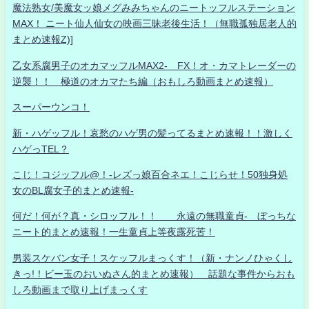
魔法熟女/美魔女ッ娘メグみみちゃんのニートッフルステーション
MAX！ ニート仙人仙女の映画三昧老後生活！（無職孤独居老人的
まとめ速報Z)]
乙女系腐男子のオカマッフルMAX2- FX！オ・カマトレーダーの
逆襲！！ 極道のオカマたち編（おもしろ動画まとめ速報）
スーパーウンコ！
新・ハゲッフル！哀愁のハゲ男の髪ってるまとめ速報！！激しく
ハゲっTEL？
こじ！コジッフル@！-レズっ娘百合ネエ！こじらせ！50独身処
女のBL腐女子的まとめ速報-
何だ！何が？真・シロッフル！！ 永遠の無職童貞- ぼっちな
ニート的まとめ速報！一生童貞上等夜露死苦！
男装スケバン女子！スケッフルまっくす！（新・ナンノひゃくし
きっ!！ビー玉のおいぬさん的まとめ速報） 話題な事件からおも
しろ動画まで取り上げまっくす