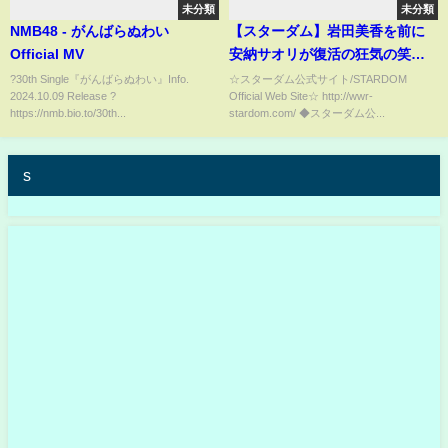
未分類
未分類
NMB48 - がんばらぬわい
【スターダム】岩田美香を前に
Official MV
安納サオリが復活の狂気の笑
顔！試合ハイライト 安納サオリ
?30th Single『がんばらぬわい』Info.
☆スターダム公式サイト/STARDOM
2024.10.09 Release ?
Official Web Site☆ http://wwr-
＆なつぽい vs 岩田美香＆愛
https://nmb.bio.to/30th...
stardom.com/ ◆スターダム公...
海！-7.4後楽園ホール大会-
【STARDOM】
s