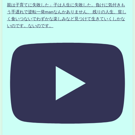
親は子育てに失敗した」子は人生に失敗した。負けに気付きも
う手遅れで逆転一発manなんかありません、 残りの人生、貧し
く食いつないでわずかな楽しみなど見つけて生きていくしかな
いのです。ないのです。