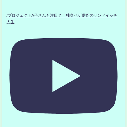
/プロジェクトA子さんも注目？ 独身ハゲ僧侶のサンドイッチ
人生