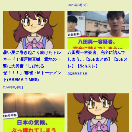
2026年8月8日
暑い夏に巻き起こり続けたトル
八田與一容疑者、完全に詰んで
ネード！瀬戸熊直樹、意地の一
しまう…【2chまとめ】【2chス
撃に大興奮「しびれる
レ】【5chスレ】
ぜ！！！」/麻雀・Mトーナメン
2026年8月8日
ト(ABEMA TIMES)
2026年8月8日