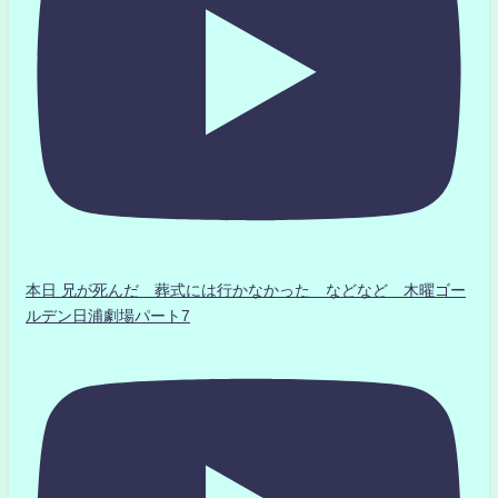
本日 兄が死んだ 葬式には行かなかった などなど 木曜ゴー
ルデン日浦劇場パート7