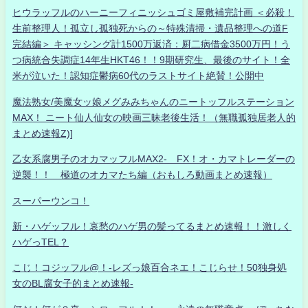
ヒウラッフルのハーニーフィニッシュゴミ屋敷補完計画 ＜必殺！
生前整理人！孤立し孤独死からの～特殊清掃・遺品整理への道F
完結編＞ キャッシング計1500万返済：厨二病借金3500万円！う
つ病統合失調症14年生HKT46！！9期研究生、最後のサイト！全
米が泣いた！認知症鬱病60代のラストサイト絶賛！公開中
魔法熟女/美魔女ッ娘メグみみちゃんのニートッフルステーション
MAX！ ニート仙人仙女の映画三昧老後生活！（無職孤独居老人的
まとめ速報Z)]
乙女系腐男子のオカマッフルMAX2- FX！オ・カマトレーダーの
逆襲！！ 極道のオカマたち編（おもしろ動画まとめ速報）
スーパーウンコ！
新・ハゲッフル！哀愁のハゲ男の髪ってるまとめ速報！！激しく
ハゲっTEL？
こじ！コジッフル@！-レズっ娘百合ネエ！こじらせ！50独身処
女のBL腐女子的まとめ速報-