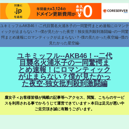
ユキミッフルAKB46！-二代目襲名火浦氷子の一同驚愕まとめ速報にロマンテ
ィックが止まらない？--僕が見たかった夜空！独女批判殺到激闘編--の一同驚
愕まとめ速報にロマンティックが止まらない？-僕の見たかった夜空編--僕の
見たかった星空編-
ユキミッフル--AKB46！--二代
目襲名火浦氷子の一同驚愕ま
とめ速報！にロマンティック
が止まらない？僕が見たかっ
た夜空-独女批判殺到激闘編
腐女子＜お客様皆様が掲載の記事等へアクセス、閲覧、こちらのサービ
スを利用される事でかろうじて運営できています＞本日は足元が悪い中
ご足労頂き誠に有難うございます。