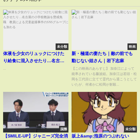
未分類
映画
体液を少女のリュックにつけた
新・極道の妻たち｜敵の前でも
り給食に混入させたり…名古屋
動じない姐さん｜岩下志麻
の小学校教諭を懲戒免職 教員
...
【この映画のあらすじ】 加奈江によって
統率されている藤波組。加奈江は若頭・松
による児童盗撮事件のSNSグル
岡を三代目に立てて霊代から退こうとして
ープにも加わる
いたが、何者かに松岡が射殺...
国際
未分類
【SMILE-UP】ジャニーズ完全消
坂上&amp;指原のつぶれない