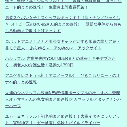
何だ！何が？真・シロッフル！！ 永遠の無職童貞- ぼっちな
ニート的まとめ速報！一生童貞上等夜露死苦！
男装スケバン女子！スケッフルまっくす！（新・ナンノひゃくし
きっ!！ビー玉のおいぬさん的まとめ速報） 話題な事件からおも
しろ動画まで取り上げまっくす
ロボットアニメ！メカと美少女キャラだいすき永遠の非リア充・
非モテ星人 ！あらゆるマニアの為のマニアックサイト
ハルッフル-専業主夫的YOUTUBERまとめ速報！キモデブおた
く！初老人の介護生活！激動の1750日
アニゲタレスト（元祖！アニメッフル） ひきこもりニートのオ
ナベ的まとめ速報
火浦のシネマッフル映画NEWS情報ポータブルの杜！オネエ管理
人オカマちゃんの鬼女的まとめ速報!オカマッフルアタックナンバ
ーハーフ
ユカ・ヨネッフル！初老的まとめ速報！！大帝イタチにラリアッ
ト！害獣神アリ・ガー被害に必殺！パイルドライバー