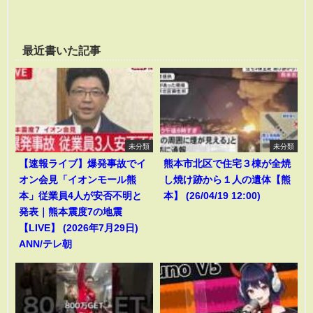
最近書いた記事
未分類
未分類
【速報ライブ】爆発事故でイ
熊本市北区で住宅３棟が全焼
オン会見「イオンモール熊
し焼け跡から１人の遺体【熊
本」従業員4人が安否不明と
本】 (26/04/19 12:00)
発表｜熊本震度7の地震
【LIVE】 (2026年7月29日)
ANN/テレ朝