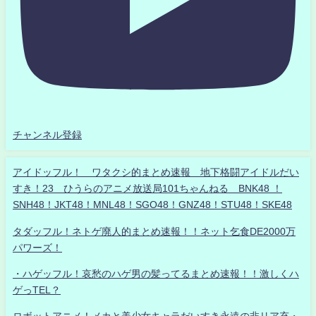
チャンネル登録
アイドッフル！ ワタクシ的まとめ速報 地下格闘アイドルだい
すき！23 ひうらのアニメ放送局101ちゃんねる BNK48 ！
SNH48！JKT48！MNL48！SGO48！GNZ48！STU48！SKE48
タダッフル！ネトゲ廃人的まとめ速報！！ネット乞食DE2000万
パワーズ！
・ハゲッフル！哀愁のハゲ男の髪ってるまとめ速報！！激しくハ
ゲっTEL？