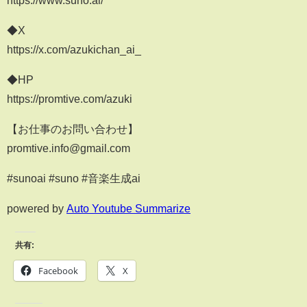
https://www.suno.ai/
◆X
https://x.com/azukichan_ai_
◆HP
https://promtive.com/azuki
【お仕事のお問い合わせ】
promtive.info@gmail.com
#sunoai #suno #音楽生成ai
powered by
Auto Youtube Summarize
共有:
Facebook
X