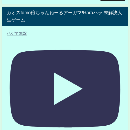
カオスtomo娘ちゃんねーるアーガマ!Haraハラ!未解決人
生ゲーム
ハゲて無双