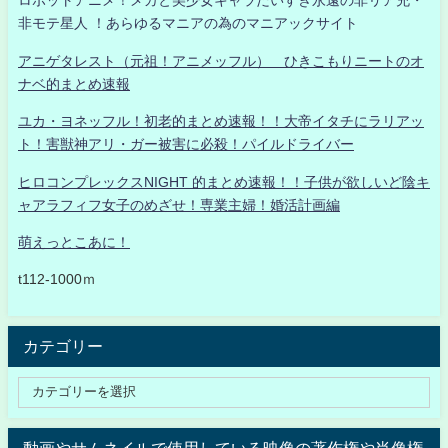
ロボットアニメ！メカと美少女キャラだいすき永遠の非リア充・
非モテ星人 ！あらゆるマニアの為のマニアックサイト
アニゲタレスト（元祖！アニメッフル） ひきこもりニートのオ
ナベ的まとめ速報
ユカ・ヨネッフル！初老的まとめ速報！！大帝イタチにラリアッ
ト！害獣神アリ・ガー被害に必殺！パイルドライバー
ヒロコンプレックスNIGHT 的まとめ速報！！子供が欲しいど陰キ
ャアラフィフ女子のめざせ！専業主婦！婚活計画編
萌えっとこあに！
t112-1000ｍ
カテゴリー