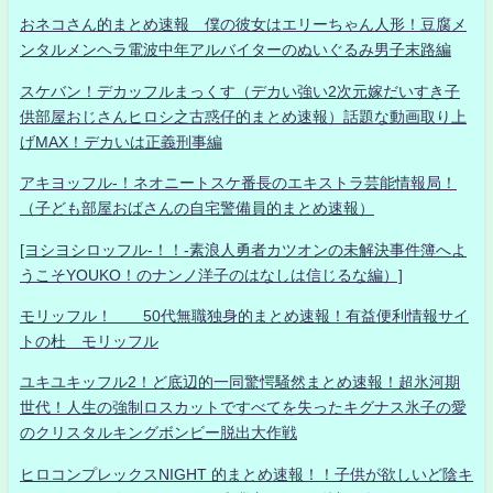
おネコさん的まとめ速報 僕の彼女はエリーちゃん人形！豆腐メ
ンタルメンヘラ電波中年アルバイターのぬいぐるみ男子末路編
スケバン！デカッフルまっくす（デカい強い2次元嫁だいすき子
供部屋おじさんヒロシ之古惑仔的まとめ速報）話題な動画取り上
げMAX！デカいは正義刑事編
アキヨッフル-！ネオニートスケ番長のエキストラ芸能情報局！
（子ども部屋おばさんの自宅警備員的まとめ速報）
[ヨシヨシロッフル-！！-素浪人勇者カツオンの未解決事件簿へよ
うこそYOUKO！のナンノ洋子のはなしは信じるな編）]
モリッフル！ 50代無職独身的まとめ速報！有益便利情報サイ
トの杜 モリッフル
ユキユキッフル2！ど底辺的一同驚愕騒然まとめ速報！超氷河期
世代！人生の強制ロスカットですべてを失ったキグナス氷子の愛
のクリスタルキングボンビー脱出大作戦
ヒロコンプレックスNIGHT 的まとめ速報！！子供が欲しいど陰キ