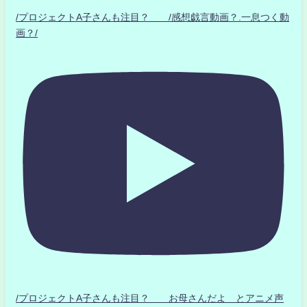
/プロジェクトA子さんも注目？ /感想戯言動画？.一息つく動
画？/
/プロジェクトA子さんも注目？ お母さんだよ とアニメ声