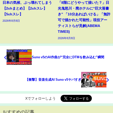
日本の気候、ぶっ壊れてしまう
「8階にどうやって描いた？」日
【2chまとめ】【2chスレ】
光鬼怒川・廃ホテルに“巨大落書
【5chスレ】
き” 「10分あればいける」「無許
可で描かれた可能性」現役アー
2026年8月8日
ティストらが見解(ABEMA
TIMES)
2026年8月8日
Suno v5のAI作曲が“完全にDTMを飲み込む”瞬間
【衝撃】音楽生成AI Suno v5ヤバすぎ
Xでフォローしよう
おすすめの記事