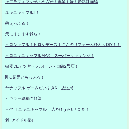
ャアラフィフ女子のめざせ！専業主婦！婚活計画編
ユキユキッフル3！
萌えっふる！
天にまします我ら！
ヒロシッフル！ヒロシデース山さんのリフォームひとりDIY！！
ヒロユキユキッフルMAX！スーパークッキング！
徹夜DEテツヤッフル!！レトロ館2号店！
剛Q超児ともっふる！
ヤナッフル ゲームだいすき6！放送局
ヒウラー総統の野望
三代目 ユキユキッフル 花のひうら組! 見参！
魁!!アイドル塾!