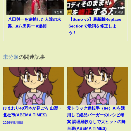
未分類
未分類
八田與一を逮捕した人達の末
【Suno v5】最新版Replace
路…#八田與一 #逮捕
Sectionで歌詞を修正しよ
う！
未分類
の関連記事
ひまわり40万本が見ごろ 山梨・
元トラック運転手（64）AIを活
北杜市(ABEMA TIMES)
用して絶品バーガーのレシピ考
案 調理経験なしで大ヒットの舞
2026年8月8日
台裏(ABEMA TIMES)