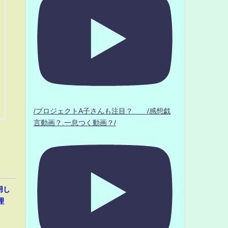
/プロジェクトA子さんも注目？ /感想戯
言動画？.一息つく動画？/
用し
理