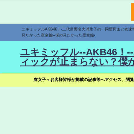
ユキミッフルAKB46！-二代目襲名火浦氷子の一同驚愕まとめ
見たかった夜空編--僕の見たかった星空編-
ユキミッフル--AKB46
ィックが止まらない？僕が
腐女子＜お客様皆様が掲載の記事等へアクセス、閲覧