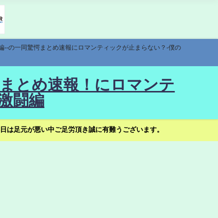
編--の一同驚愕まとめ速報にロマンティックが止まらない？-僕の
驚愕まとめ速報！にロマンテ
激闘編
日は足元が悪い中ご足労頂き誠に有難うございます。