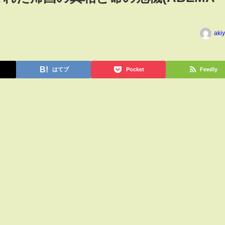
aki
はてブ
Pocket
Feedly