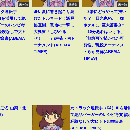
未分類
未分類
未分類
ック運転手
暑い夏に巻き起こり続
「8階にどうやって描い
AIを活用して絶
けたトルネード！瀬戸
た？」日光鬼怒川・廃
ガーのレシピ考
熊直樹、意地の一撃に
ホテルに“巨大落書き”
経験なしで大ヒ
大興奮「しびれる
「10分あればいける」
台裏(ABEMA
ぜ！！！」/麻雀・Mト
「無許可で描かれた可
ーナメント(ABEMA
能性」現役アーティス
TIMES)
トらが見解(ABEMA
TIMES)
見ごろ 山梨・北
元トラック運転手（64）AIを活
S)
て絶品バーガーのレシピ考案 調
経験なしで大ヒットの舞台裏
(ABEMA TIMES)