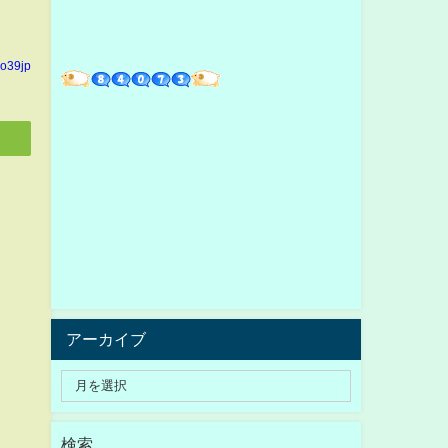
yo39jp
アーカイブ
検索