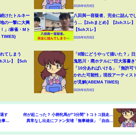
2026年8月8日
り続けたトルネー
八田與一容疑者、完全に詰んで
意地の一撃に大興
う…【2chまとめ】【2chスレ】
！」/麻雀・Mト
【5chスレ】
TIMES)
2026年8月8日
壊れてしまう
「8階にどうやって描いた？」日
hスレ】【5ch
鬼怒川・廃ホテルに“巨大落書き
「10分あればいける」「無許可
かれた可能性」現役アーティス
が見解(ABEMA TIMES)
2026年8月8日
引退す
何が起こった？ 小柄牝馬が“3分間”トコトコ脱走…
仕事を
異常なし出走にファン安堵「無事確保」「自由だ
EMA
なぁ」(ABEMA TIMES)