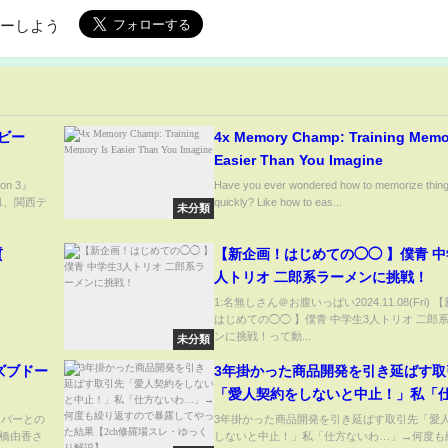
ローしよう
ビー
4x Memory Champ: Training Memo
Easier Than You Imagine
n 3』
Have you ever wondered how to memorize thin
11、関西テ
quickly? Like how to eas...
未分類
質
【新企画！はじめての◯◯ 】僕青 中
人トリオ 二郎系ラーメンに挑戦！
1:名無しさん＠お腹いっぱい2024.11.08(Fri)
はじめての◯◯ 】僕青 中学生3人トリオ 二郎
ンに挑戦！って動...
未分類
ズブドー
3年掛かった商品開発を引き延ばす取
「愛人契約をしないと中止！」私「
いわ…」→何度も繰り返すので暴露
ンバーとの
3年掛かった商品開発を引き延ばす取引先「愛
橋由香さ
しないと中止！」私「仕方ないわ…」→何度も
った結果【2ch修羅場スレ・ゆっく