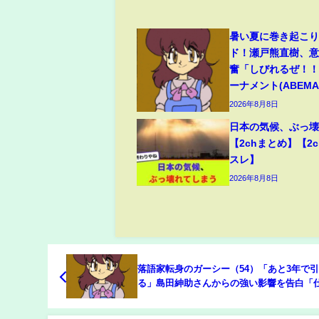
暑い夏に巻き起こ
ド！瀬戸熊直樹、
奮「しびれるぜ！！
ーナメント(ABEMA 
2026年8月8日
日本の気候、ぶっ
【2chまとめ】【2c
スレ】
2026年8月8日
落語家転身のガーシー（54）「あと3年で
る」島田紳助さんからの強い影響を告白「
辞めた後の人生がすごく楽しそうで…」(AB
TIMES)