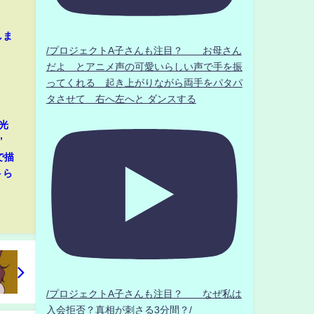
しま
/プロジェクトA子さんも注目？ お母さん
だよ とアニメ声の可愛いらしい声で手を振
ってくれる 起き上がりながら両手をパタパ
タさせて 右へ左へと ダンスする
光
”
で描
トら
/プロジェクトA子さんも注目？ なぜ私は
入会拒否？真相が刺さる3分間？/