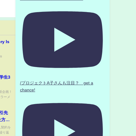
ry Is
gs
学生3
/プロジェクトA子さんも注目？ get a
chance!
 【新企画！
系ラーメ
引先
仕方な
してや
人契約を
繰り返
り解