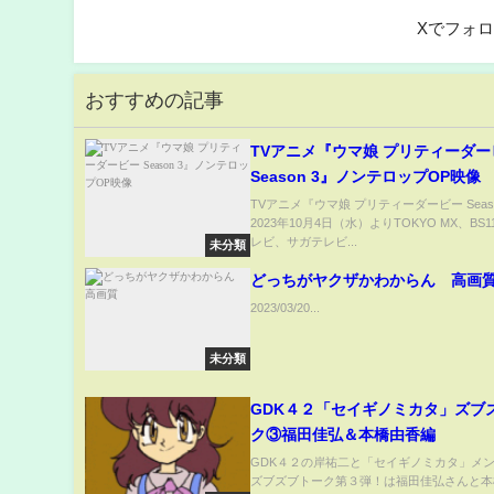
Xでフォ
おすすめの記事
TVアニメ『ウマ娘 プリティーダー
Season 3』ノンテロップOP映像
TVアニメ『ウマ娘 プリティーダービー Seaso
2023年10月4日（水）よりTOKYO MX、BS
レビ、サガテレビ...
未分類
どっちがヤクザかわからん 高画
2023/03/20...
未分類
GDK４２「セイギノミカタ」ズブ
ク③福田佳弘＆本橋由香編
GDK４２の岸祐二と「セイギノミカタ」メ
ズブズブトーク第３弾！は福田佳弘さんと本