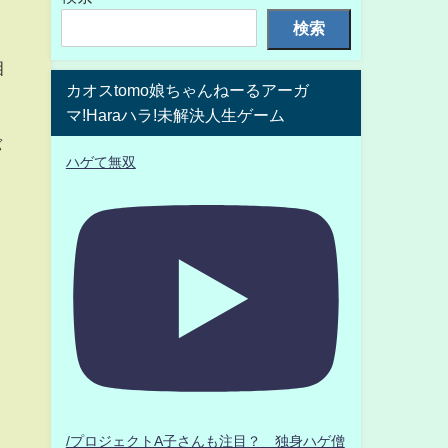
検索
相
カオスtomo娘ちゃんねーるアーガ
マ!Haraハラ!未解決人生ゲーム
バ
ハゲて無双
/プロジェクトA子さんも注目？ 独身ハゲ僧