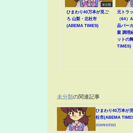
未分類
ひまわり40万本が見ご
元トラ
ろ 山梨・北杜市
（64）
(ABEMA TIMES)
品バー
案 調理
ットの舞
TIMES)
未分類
の関連記事
ひまわり40万本が
杜市(ABEMA TIME
2026年8月8日