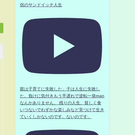
侶のサンドイッチ人生
親は子育てに失敗した」子は人生に失敗し
た。負けに気付きもう手遅れで逆転一発man
なんかありません、 残りの人生、貧しく食
いつないでわずかな楽しみなど見つけて生き
ていくしかないのです。ないのです。