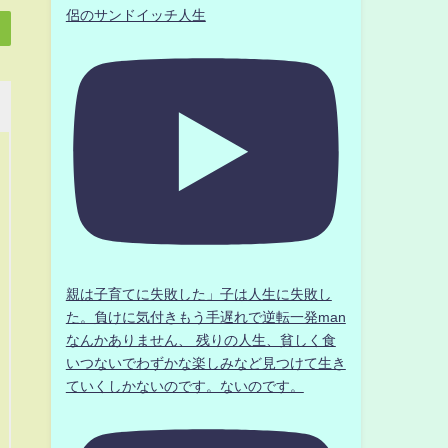
侶のサンドイッチ人生
親は子育てに失敗した」子は人生に失敗し
た。負けに気付きもう手遅れで逆転一発man
なんかありません、 残りの人生、貧しく食
いつないでわずかな楽しみなど見つけて生き
ていくしかないのです。ないのです。