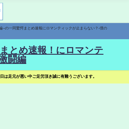
編--の一同驚愕まとめ速報にロマンティックが止まらない？-僕の
驚愕まとめ速報！にロマンテ
激闘編
日は足元が悪い中ご足労頂き誠に有難うございます。