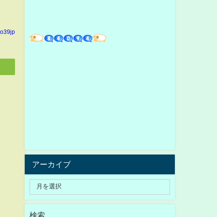
yo39jp
アーカイブ
検索