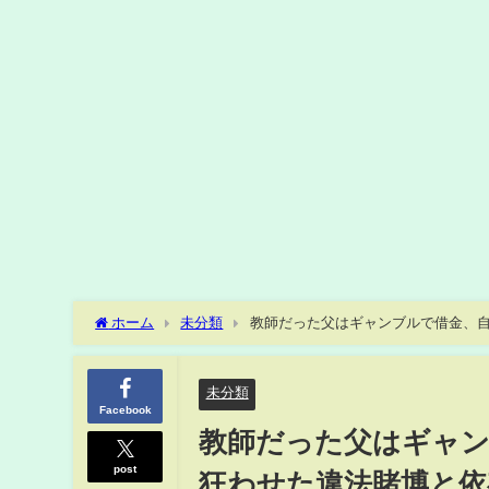
ホーム
未分類
教師だった父はギャンブルで借金、
ジノで“なんやこのゲームおもろって ”」(ABEMA TIMES)
未分類
Facebook
教師だった父はギャン
post
狂わせた違法賭博と依