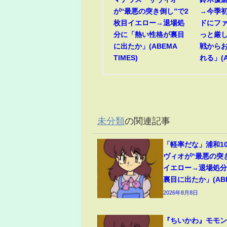
が“最悪の突き倒し”で2
→今季
枚目イエロー→退場処
ドにフ
分に「熱い性格が裏目
っと厳
に出たか」(ABEMA
戦から
TIMES)
れる」(A
未分類
の関連記事
「軽率だな」浦和1
ヴィオが“最悪の突
イエロー→退場処
裏目に出たか」(ABEM
2026年8月8日
『ちいかわ』モモ