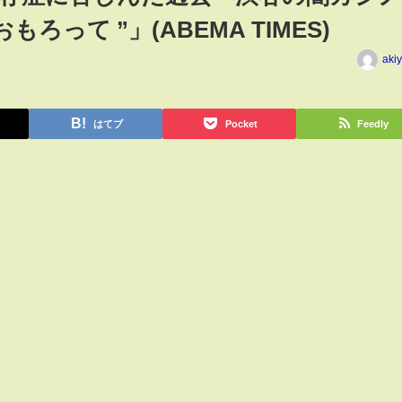
ろって ”」(ABEMA TIMES)
aki
はてブ
Pocket
Feedly