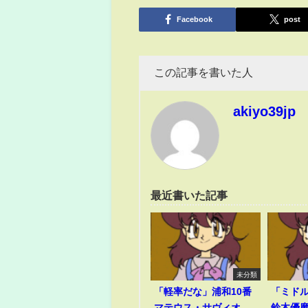
有
Facebook
post
この記事を書いた人
akiyo39jp
最近書いた記事
未分類
「軽率だな」浦和10番
「ミド
マテウス・サヴィオ
鈴木優