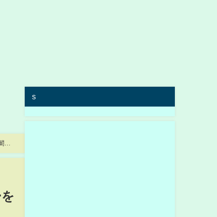
s
闇カ
ーを
ノ