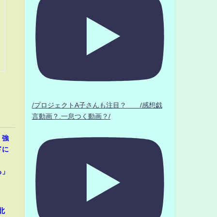
/プロジェクトA子さんも注目？ /感想戯
言動画？.一息つく動画？/
、強
ドに
」
る」
北