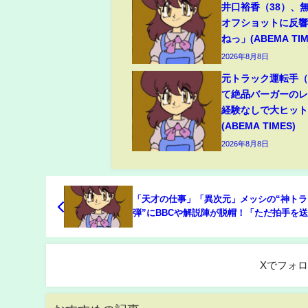
井口裕香（38）、
オフショットに反
ねっ」(ABEMA TIM
2026年8月8日
元トラック運転手（6
て絶品バーガーのレ
経験なしで大ヒッ
(ABEMA TIMES)
2026年8月8日
「天才の仕事」「異次元」メッシの“神トラ
弾”にBBCや解説陣が脱帽！「ただ拍手を
ない」「裏抜けも完璧」【W杯】(ABEMA TI
Xでフォ