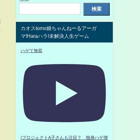
検索
去
カオスtomo娘ちゃんねーるアーガ
っ
マ!Haraハラ!未解決人生ゲーム
ハゲて無双
/プロジェクトA子さんも注目？ 独身ハゲ僧