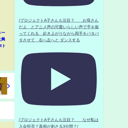
/プロジェクトA子さんも注目？ お母さん
だよ とアニメ声の可愛いらしい声で手を振
ネー
ってくれる 起き上がりながら両手をパタパ
大興
タさせて 右へ左へと ダンスする
Mト
/プロジェクトA子さんも注目？ なぜ私は
入会拒否？真相が刺さる3分間？/