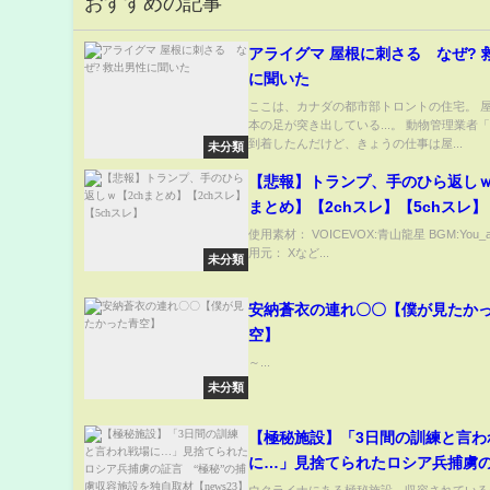
おすすめの記事
アライグマ 屋根に刺さる なぜ? 
に聞いた
ここは、カナダの都市部トロントの住宅。 屋
本の足が突き出している...。 動物管理業者
到着したんだけど、きょうの仕事は屋...
未分類
【悲報】トランプ、手のひら返しｗ
まとめ】【2chスレ】【5chスレ】
使用素材： VOICEVOX:青山龍星 BGM:You_a
用元： Xなど...
未分類
安納蒼衣の連れ〇〇【僕が見たか
空】
～...
未分類
【極秘施設】「3日間の訓練と言わ
に…」見捨てられたロシア兵捕虜
言 “極秘”の捕虜収容施設を独自