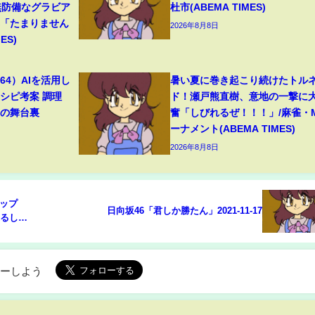
無防備なグラビア
杜市(ABEMA TIMES)
響「たまりません
2026年8月8日
ES)
4）AIを活用し
暑い夏に巻き起こり続けたトル
シピ考案 調理
ド！瀬戸熊直樹、意地の一撃に
トの舞台裏
奮「しびれるぜ！！！」/麻雀・
ーナメント(ABEMA TIMES)
2026年8月8日
ップ
日向坂46「君しか勝たん」2021-11-17
送るしか
MES)
ローしよう