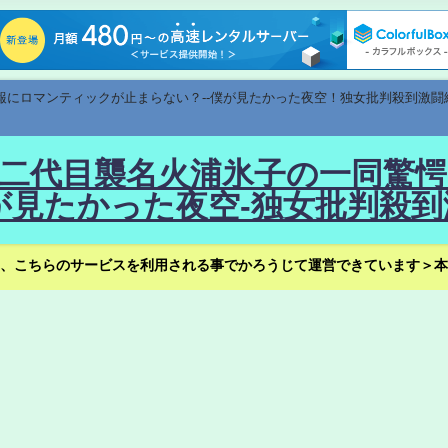
速報にロマンティックが止まらない？--僕が見たかった夜空！独女批判殺到激闘
！--二代目襲名火浦氷子の一同
見たかった夜空-独女批判殺到
、こちらのサービスを利用される事でかろうじて運営できています＞本