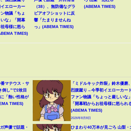
初イエローカー
（38）、無防備なグラ
(ABEMA TIMES)
ァン物議「ちょ
ビアオフショットに反
しいな」「開幕
響「たまりませんね
お祖母様に怒ら
っ」(ABEMA TIMES)
BEMA TIMES)
0番マテウス・サ
「ミドルキック炸裂」鈴木優磨
き倒し”で2枚目
烈腹蹴り→今季初イエローカー
分に「熱い性格が
ファン物議「ちょっと厳しいな
A TIMES)
「開幕戦からお祖母様に怒られ
(ABEMA TIMES)
2026年8月8日
ンガ声優で話題・
ひまわり40万本が見ごろ 山梨・