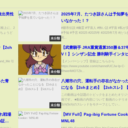
救出男性
2025年7月、たつき諒さんは予知夢
いなかった！？
根上に、2
#都市伝説 #幽霊 #宇宙人 #怖い話 #宇宙 #私
「ちょうど
#予知 #予言 #2025 #2025年 #2025年7月 #たつ
死...
未分類
【2ch
【武豊騎手 JRA重賞通算350勝＆37
V！】シンザン記念 勝利騎手インタ
《ライトクオンタム》
nd_Me 引
【メンバーシップ】登録はこちらから
https://www.youtube.com/channel/UCJw-lp-C-
Rhwe4WOTZk...
未分類
った青
八潮市の穴、運転手の存在がなかっ
になる 【2chまとめ】【2chスレ】【5ch
スレ】
この動画は今話題のトピックをまとめたオリジ
画です。 ■動画の内容について 動画のシナリオ
2ch(5ch)のスレッドをモチーフとしてい...
未分類
れ戦場
【MV Full】Pag-ibig Fortune Cooki
の証
MNL48
取材