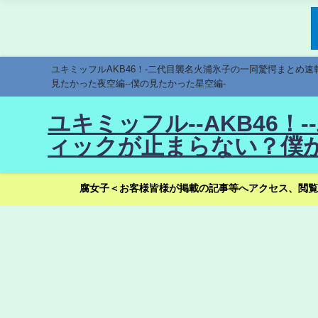
ユキミッフルAKB46！-二代目襲名火浦氷子の一同驚愕まとめ
見たかった夜空編--僕の見たかった星空編-
ユキミッフル--AKB46
ィックが止まらない？僕が
腐女子＜お客様皆様が掲載の記事等へアクセス、閲覧