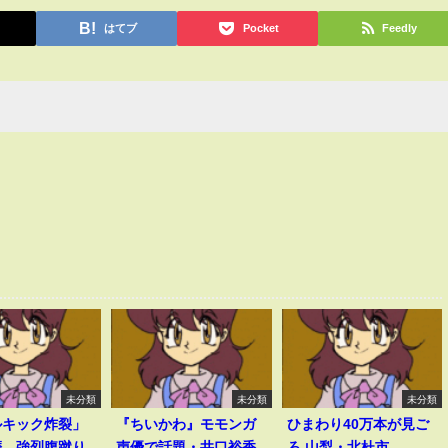
はてブ
Pocket
Feedly
未分類
未分類
未分類
ルキック炸裂」
『ちいかわ』モモンガ
ひまわり40万本が見ご
磨、強烈腹蹴り
声優で話題・井口裕香
ろ 山梨・北杜市