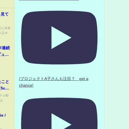
を見て
が見た未来
き諒 #
年連続
ビュー
/プロジェクトA子さんも注目？ get a
たこと
chance!
ナル動
は
e /