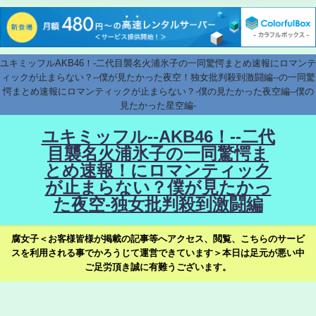
ユキミッフルAKB46！-二代目襲名火浦氷子の一同驚愕まとめ速報にロマンテ
ィックが止まらない？--僕が見たかった夜空！独女批判殺到激闘編--の一同驚
愕まとめ速報にロマンティックが止まらない？-僕の見たかった夜空編--僕の
見たかった星空編-
ユキミッフル--AKB46！--二代
目襲名火浦氷子の一同驚愕ま
とめ速報！にロマンティック
が止まらない？僕が見たかっ
た夜空-独女批判殺到激闘編
腐女子＜お客様皆様が掲載の記事等へアクセス、閲覧、こちらのサービ
スを利用される事でかろうじて運営できています＞本日は足元が悪い中
ご足労頂き誠に有難うございます。