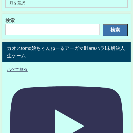
検索
検索
カオスtomo娘ちゃんねーるアーガマ!Haraハラ!未解決人
生ゲーム
ハゲて無双