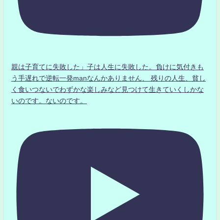
親は子育てに失敗した」子は人生に失敗した。負けに気付きも
う手遅れで逆転一発manなんかありません、 残りの人生、貧し
く食いつないでわずかな楽しみなど見つけて生きていくしかな
いのです。ないのです。