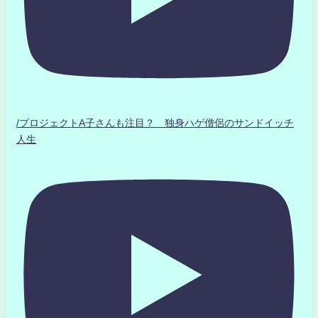
/プロジェクトA子さんも注目？ 独身ハゲ僧侶のサンドイッチ
人生