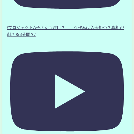
/プロジェクトA子さんも注目？ なぜ私は入会拒否？真相が
刺さる3分間？/