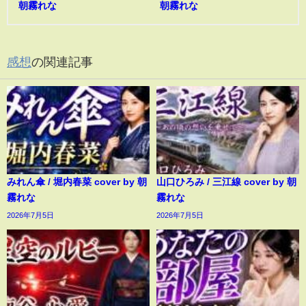
朝霧れな
朝霧れな
感想
の関連記事
みれん傘 / 堀内春菜 cover by 朝
山口ひろみ / 三江線 cover by 朝
霧れな
霧れな
2026年7月5日
2026年7月5日