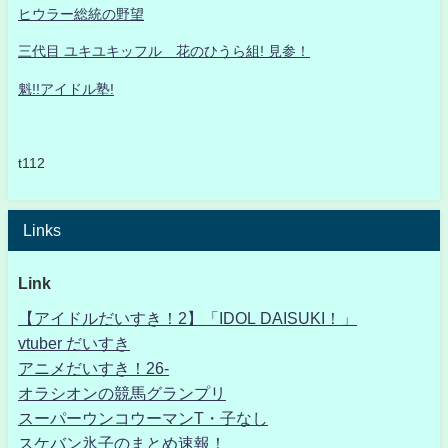
ヒウラー総統の野望
三代目 ユキユキッフル 花のひうら組! 見参！
魁!!アイドル塾!
t112
Links
Link
【アイドルだいすき！2】「IDOL DAISUKI！」
vtuber だいすき
アニメだいすき！26-
オラシオンの競馬グランプリ
スーパーウンコウーマンT・子なし
スケバン氷子のまとめ速報！