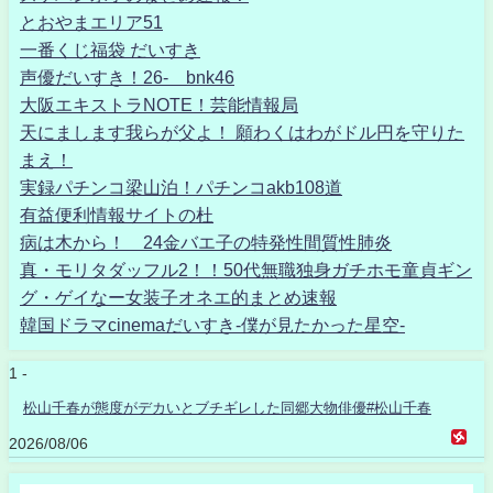
とおやまエリア51
一番くじ福袋 だいすき
声優だいすき！26- bnk46
大阪エキストラNOTE！芸能情報局
天にまします我らが父よ！ 願わくはわがドル円を守りた
まえ！
実録パチンコ梁山泊！パチンコakb108道
有益便利情報サイトの杜
病は木から！ 24金バエ子の特発性間質性肺炎
真・モリタダッフル2！！50代無職独身ガチホモ童貞ギン
グ・ゲイなー女装子オネエ的まとめ速報
韓国ドラマcinemaだいすき-僕が見たかった星空-
1 -
松山千春が態度がデカいとブチギレした同郷大物俳優#松山千春
2026/08/06