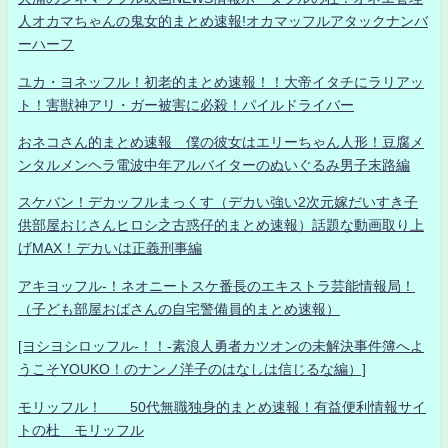
人オカマちゃんの鬼女的まとめ速報!オカマッフルアタックナンバ
ーハーフ
ユカ・ヨネッフル！初老的まとめ速報！！大帝イタチにラリアッ
ト！害獣神アリ・ガー被害に必殺！パイルドライバー
おネコさん的まとめ速報 僕の彼女はエリーちゃん人形！豆腐メ
ンタルメンヘラ電波中年アルバイターのぬいぐるみ男子末路編
スケバン！デカッフルまっくす（デカい強い2次元嫁だいすき子
供部屋おじさんヒロシ之古惑仔的まとめ速報）話題な動画取り上
げMAX！デカいは正義刑事編
アキヨッフル-！ネオニートスケ番長のエキストラ芸能情報局！
（子ども部屋おばさんの自宅警備員的まとめ速報）
[ヨシヨシロッフル-！！-素浪人勇者カツオンの未解決事件簿へよ
うこそYOUKO！のナンノ洋子のはなしは信じるな編）]
モリッフル！ 50代無職独身的まとめ速報！有益便利情報サイ
トの杜 モリッフル