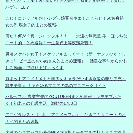
新・ハゲッフル！哀愁のハゲ男の髪ってるまとめ速報！！激しく
ハゲっTEL？
こじ！コジッフル@！-レズっ娘百合ネエ！こじらせ！50独身処
女のBL腐女子的まとめ速報-
何だ！何が？真・シロッフル！！ 永遠の無職童貞- ぼっちな
ニート的まとめ速報！一生童貞上等夜露死苦！
男装スケバン女子！スケッフルまっくす！（新・ナンノひゃくし
きっ!！ビー玉のおいぬさん的まとめ速報） 話題な事件からおも
しろ動画まで取り上げまっくす
ロボットアニメ！メカと美少女キャラだいすき永遠の非リア充・
非モテ星人 ！あらゆるマニアの為のマニアックサイト
ハルッフル-専業主夫的YOUTUBERまとめ速報！キモデブおた
く！初老人の介護生活！激動の1750日
アニゲタレスト（元祖！アニメッフル） ひきこもりニートのオ
ナベ的まとめ速報
火浦のシネマッフル映画NEWS情報ポータブルの杜！オネエ管理