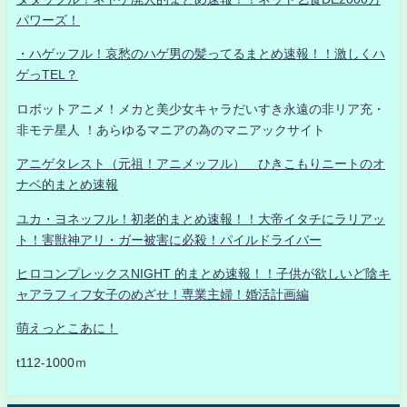
パワーズ！
・ハゲッフル！哀愁のハゲ男の髪ってるまとめ速報！！激しくハ
ゲっTEL？
ロボットアニメ！メカと美少女キャラだいすき永遠の非リア充・
非モテ星人 ！あらゆるマニアの為のマニアックサイト
アニゲタレスト（元祖！アニメッフル） ひきこもりニートのオ
ナベ的まとめ速報
ユカ・ヨネッフル！初老的まとめ速報！！大帝イタチにラリアッ
ト！害獣神アリ・ガー被害に必殺！パイルドライバー
ヒロコンプレックスNIGHT 的まとめ速報！！子供が欲しいど陰キ
ャアラフィフ女子のめざせ！専業主婦！婚活計画編
萌えっとこあに！
t112-1000ｍ