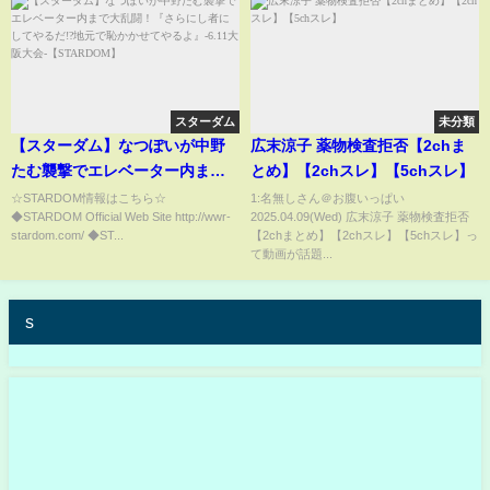
スターダム
未分類
【スターダム】なつぽいが中野
広末涼子 薬物検査拒否【2chま
たむ襲撃でエレベーター内まで
とめ】【2chスレ】【5chスレ】
大乱闘！『さらにし者にしてや
☆STARDOM情報はこちら☆
1:名無しさん＠お腹いっぱい
◆STARDOM Official Web Site http://wwr-
2025.04.09(Wed) 広末涼子 薬物検査拒否
るだ!?地元で恥かかせてやる
stardom.com/ ◆ST...
【2chまとめ】【2chスレ】【5chスレ】っ
よ』-6.11大阪大会-
て動画が話題...
【STARDOM】
s