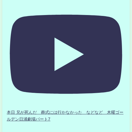
本日 兄が死んだ 葬式には行かなかった などなど 木曜ゴー
ルデン日浦劇場パート7