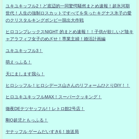
ユキユキッフル2！ど底辺的一同驚愕騒然まとめ速報！超氷河期
世代！人生の強制ロスカットですべてを失ったキグナス氷子の愛
のクリスタルキングボンビー脱出大作戦
ヒロコンプレックスNIGHT 的まとめ速報！！子供が欲しいど陰キ
ャアラフィフ女子のめざせ！専業主婦！婚活計画編
ユキユキッフル3！
萌えっふる！
天にまします我ら！
ヒロシッフル！ヒロシデース山さんのリフォームひとりDIY！！
ヒロユキユキッフルMAX！スーパークッキング！
徹夜DEテツヤッフル!！レトロ館2号店！
剛Q超児ともっふる！
ヤナッフル ゲームだいすき6！放送局