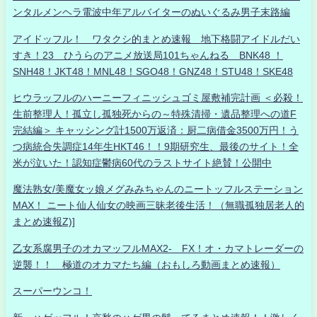
ンタルメンヘラ電波中年アルバイターのぬいぐるみ男子末路編
アイドッフル！ ワタクシ的まとめ速報 地下格闘アイドルだい
すき！23 ひうらのアニメ放送局101ちゃんねる BNK48 ！
SNH48！JKT48！MNL48！SGO48！GNZ48！STU48！SKE48
ヒウラッフルのハーニーフィニッシュゴミ屋敷補完計画 ＜必殺！
生前整理人！孤立し孤独死からの～特殊清掃・遺品整理への道F
完結編＞ キャッシング計1500万返済：厨二病借金3500万円！う
つ病統合失調症14年生HKT46！！9期研究生、最後のサイト！全
米が泣いた！認知症鬱病60代のラストサイト絶賛！公開中
魔法熟女/美魔女ッ娘メグみみちゃんのニートッフルステーション
MAX！ ニート仙人仙女の映画三昧老後生活！（無職孤独居老人的
まとめ速報Z)]
乙女系腐男子のオカマッフルMAX2- FX！オ・カマトレーダーの
逆襲！！ 極道のオカマたち編（おもしろ動画まとめ速報）
スーパーウンコ！