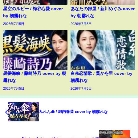
星空のルビー / 梅谷心愛 cover
あなたの部屋 / 新川めぐみ cover
by 朝霧れな
by 朝霧れな
2026年7月5日
2026年7月5日
黒髪海峡 / 藤崎詩乃 cover by 朝
白糸恋情歌 / 葵かを里 cover by
霧れな
朝霧れな
2026年7月5日
2026年7月5日
みれん傘 / 堀内春菜 cover by 朝霧れな