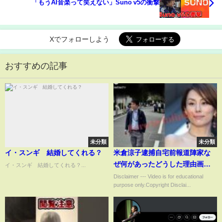
「もうAI音楽って笑えない」Suno v5の衝撃
Xでフォローしよう
おすすめの記事
未分類
未分類
イ・スンギ 結婚してくれる？
米倉涼子逮捕自宅前報道陣家な
ぜ何があったどうした理由画像
イ・スンギ 結婚してくれる？...
話題IH伊藤英明ゴンサロ・クエ
Disclaimer --- Video is for educational
purpose only.Copyright Disclai...
ッショ交際恋人元カレ彼氏名前
誰週刊誌ニュース清水尋也薬病
気原因体調脳脊髄液減少症引退