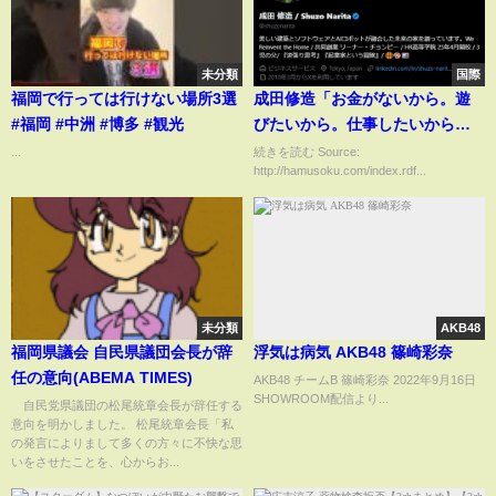
未分類
国際
福岡で行っては行けない場所3選
成田修造「お金がないから。遊
#福岡 #中洲 #博多 #観光
びたいから。仕事したいから。
そんな理由で子供持たないとか
...
続きを読む Source:
http://hamusoku.com/index.rdf...
馬鹿だろ」「そのはした金を何
のために稼いでいるのか？」議
論に
未分類
AKB48
福岡県議会 自民県議団会長が辞
浮気は病気 AKB48 篠崎彩奈
任の意向(ABEMA TIMES)
AKB48 チームB 篠崎彩奈 2022年9月16日
SHOWROOM配信より...
自民党県議団の松尾統章会長が辞任する
意向を明かしました。 松尾統章会長「私
の発言によりまして多くの方々に不快な思
いをさせたことを、心からお...