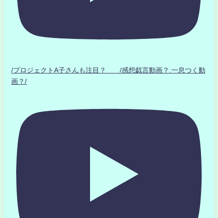
/プロジェクトA子さんも注目？ /感想戯言動画？.一息つく動
画？/