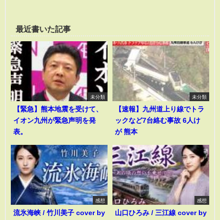
最近書いた記事
未分類
未分類
【緊急】熊本地震を受けて、
【速報】九州道上り線でトラ
イオン九州が緊急声明を発
ックなど7台絡む事故 6人け
表。
が 熊本
感想
感想
流氷海峡 / 竹川美子 cover by
山口ひろみ / 三江線 cover by