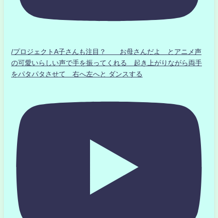
/プロジェクトA子さんも注目？ お母さんだよ とアニメ声
の可愛いらしい声で手を振ってくれる 起き上がりながら両手
をパタパタさせて 右へ左へと ダンスする