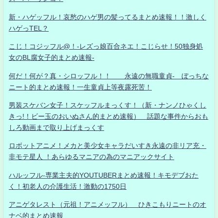
新・ハゲッフル！哀愁のハゲ男の髪ってるまとめ速報！！激しく
ハゲっTEL？
こじ！コジッフル@！-レズっ娘百合ネエ！こじらせ！50独身処
女のBL腐女子的まとめ速報-
何だ！何が？真・シロッフル！！ 永遠の無職童貞- ぼっちな
ニート的まとめ速報！一生童貞上等夜露死苦！
男装スケバン女子！スケッフルまっくす！（新・ナンノひゃくし
きっ!！ビー玉のおいぬさん的まとめ速報） 話題な事件からおも
しろ動画まで取り上げまっくす
ロボットアニメ！メカと美少女キャラだいすき永遠の非リア充・
非モテ星人 ！あらゆるマニアの為のマニアックサイト
ハルッフル-専業主夫的YOUTUBERまとめ速報！キモデブおた
く！初老人の介護生活！激動の1750日
アニゲタレスト（元祖！アニメッフル） ひきこもりニートのオ
ナベ的まとめ速報