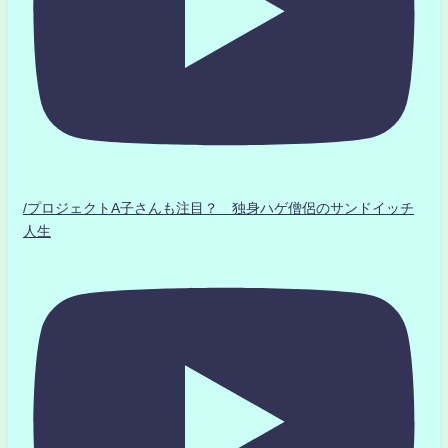
/プロジェクトA子さんも注目？ 独身ハゲ僧侶のサンドイッチ
人生