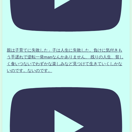
親は子育てに失敗した」子は人生に失敗した。負けに気付きも
う手遅れで逆転一発manなんかありません、 残りの人生、貧し
く食いつないでわずかな楽しみなど見つけて生きていくしかな
いのです。ないのです。