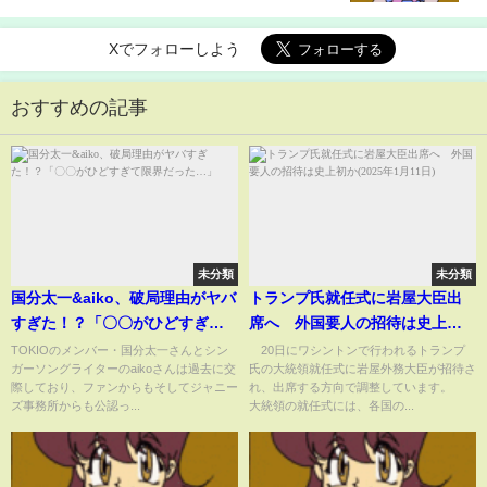
の危機(ABEMA TIMES)
Xでフォローしよう
おすすめの記事
未分類
未分類
国分太一&aiko、破局理由がヤバ
トランプ氏就任式に岩屋大臣出
すぎた！？「〇〇がひどすぎて
席へ 外国要人の招待は史上初
限界だった…」
か(2025年1月11日)
TOKIOのメンバー・国分太一さんとシン
20日にワシントンで行われるトランプ
ガーソングライターのaikoさんは過去に交
氏の大統領就任式に岩屋外務大臣が招待さ
際しており、ファンからもそしてジャニー
れ、出席する方向で調整しています。
ズ事務所からも公認っ...
大統領の就任式には、各国の...