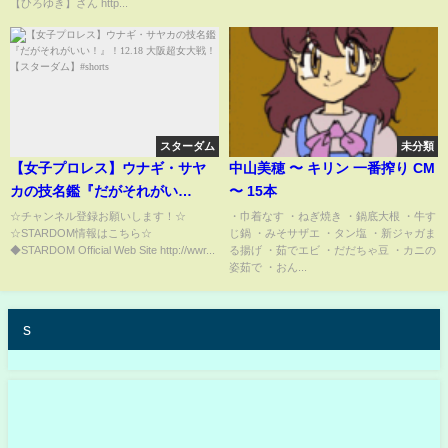
【ひろゆき】さん http...
スターダム
未分類
【女子プロレス】ウナギ・サヤ
中山美穂 〜 キリン 一番搾り CM
カの技名鑑『だがそれがい
〜 15本
い！』！12.18 大阪超女大戦！
☆チャンネル登録お願いします！☆
・巾着なす ・ねぎ焼き ・鍋底大根 ・牛す
☆STARDOM情報はこちら☆
じ鍋 ・みそサザエ ・タン塩 ・新ジャガま
【スターダム】#shorts
◆STARDOM Official Web Site http://wwr...
る揚げ ・茹でエビ ・だだちゃ豆 ・カニの
姿茹で ・おん...
s