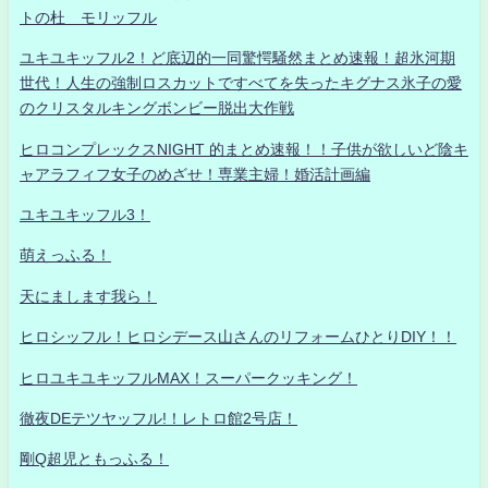
トの杜 モリッフル
ユキユキッフル2！ど底辺的一同驚愕騒然まとめ速報！超氷河期
世代！人生の強制ロスカットですべてを失ったキグナス氷子の愛
のクリスタルキングボンビー脱出大作戦
ヒロコンプレックスNIGHT 的まとめ速報！！子供が欲しいど陰キ
ャアラフィフ女子のめざせ！専業主婦！婚活計画編
ユキユキッフル3！
萌えっふる！
天にまします我ら！
ヒロシッフル！ヒロシデース山さんのリフォームひとりDIY！！
ヒロユキユキッフルMAX！スーパークッキング！
徹夜DEテツヤッフル!！レトロ館2号店！
剛Q超児ともっふる！