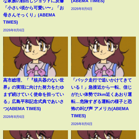
な家族の顔出しショットに反響
(ABEMA TIMES)
「小さい頃から可愛い〜」「お
2026年8月6日
母さんそっくり」(ABEMA
TIMES)
2026年8月6日
高市総理、「『核兵器のない世
「バック走行で追いかけてきて
界』の実現に向けた努力をたゆ
いる！」急接近から一転、信じ
まず続けていく使命を担ってい
がたい体勢で2km近くあおり運
る」広島平和記念式典であいさ
転…危険すぎる運転の様子と恐
つ(ABEMA TIMES)
怖の叫び声 アメリカ(ABEMA
TIMES)
2026年8月6日
2026年8月6日