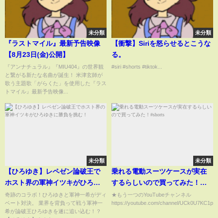
未分類
未分類
『ラストマイル』最新予告映像
【衝撃】Siriを怒らせるとこうな
【8月23日(金)公開】
る。
『アンナチュラル』『MIU404』の世界観
#siri #shorts #tiktok...
と繋がる新たな名曲が誕生！ 米津玄師が
歌う主題歌「がらくた」を使用した『ラス
トマイル』最新予告映像...
未分類
未分類
【ひろゆき】レペゼン論破王で
乗れる電動スーツケースが実在
ホスト界の軍神イツキがひろゆ
するらしいので買ってみた！
きに勝負を挑む！
#shorts
奇跡のコラボ！ひろゆきと軍神一希がディ
★もう一つのYouTubeチャンネル
ベート対決。 業界を背負って戦う軍神一
https://youtube.com/channel/UCk0U7KC1pk
希が論破王ひろゆきを遂に追い込む！？