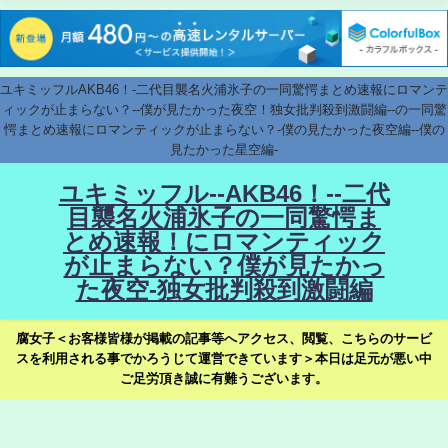
ユキミッフルAKB46！-二代目襲名火浦氷子の一同驚愕まとめ速報にロマンテ
ィックが止まらない？--僕が見たかった夜空！独女批判殺到激闘編--の一同驚
愕まとめ速報にロマンティックが止まらない？-僕の見たかった夜空編--僕の
見たかった星空編-
ユキミッフル--AKB46！--二代
目襲名火浦氷子の一同驚愕ま
とめ速報！にロマンティック
が止まらない？僕が見たかっ
た夜空-独女批判殺到激闘編
腐女子＜お客様皆様が掲載の記事等へアクセス、閲覧、こちらのサービ
スを利用される事でかろうじて運営できています＞本日は足元が悪い中
ご足労頂き誠に有難うございます。