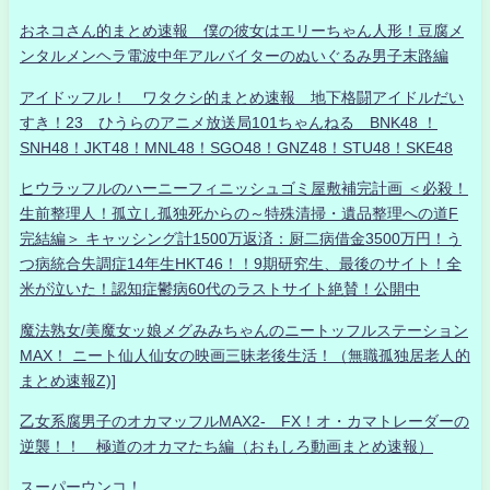
おネコさん的まとめ速報 僕の彼女はエリーちゃん人形！豆腐メ
ンタルメンヘラ電波中年アルバイターのぬいぐるみ男子末路編
アイドッフル！ ワタクシ的まとめ速報 地下格闘アイドルだい
すき！23 ひうらのアニメ放送局101ちゃんねる BNK48 ！
SNH48！JKT48！MNL48！SGO48！GNZ48！STU48！SKE48
ヒウラッフルのハーニーフィニッシュゴミ屋敷補完計画 ＜必殺！
生前整理人！孤立し孤独死からの～特殊清掃・遺品整理への道F
完結編＞ キャッシング計1500万返済：厨二病借金3500万円！う
つ病統合失調症14年生HKT46！！9期研究生、最後のサイト！全
米が泣いた！認知症鬱病60代のラストサイト絶賛！公開中
魔法熟女/美魔女ッ娘メグみみちゃんのニートッフルステーション
MAX！ ニート仙人仙女の映画三昧老後生活！（無職孤独居老人的
まとめ速報Z)]
乙女系腐男子のオカマッフルMAX2- FX！オ・カマトレーダーの
逆襲！！ 極道のオカマたち編（おもしろ動画まとめ速報）
スーパーウンコ！