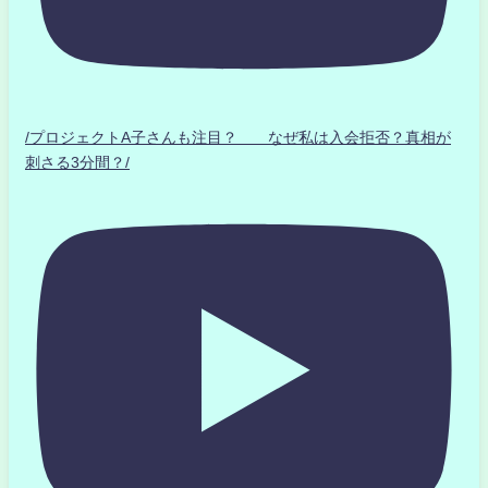
/プロジェクトA子さんも注目？ なぜ私は入会拒否？真相が
刺さる3分間？/