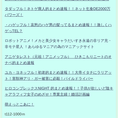
タダッフル！ネトゲ廃人的まとめ速報！！ネット乞食DE2000万
パワーズ！
・ハゲッフル！哀愁のハゲ男の髪ってるまとめ速報！！激しくハ
ゲっTEL？
ロボットアニメ！メカと美少女キャラだいすき永遠の非リア充・
非モテ星人 ！あらゆるマニアの為のマニアックサイト
アニゲタレスト（元祖！アニメッフル） ひきこもりニートのオ
ナベ的まとめ速報
ユカ・ヨネッフル！初老的まとめ速報！！大帝イタチにラリアッ
ト！害獣神アリ・ガー被害に必殺！パイルドライバー
ヒロコンプレックスNIGHT 的まとめ速報！！子供が欲しいど陰キ
ャアラフィフ女子のめざせ！専業主婦！婚活計画編
萌えっとこあに！
t112-1000ｍ