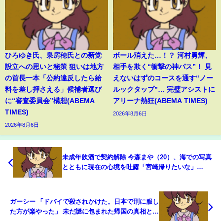
ひろゆき氏、泉房穂氏との新党
ボール消えた…！？ 河村勇輝、
設立への思いと秘策 狙いは地方
相手を欺く“衝撃の神パス”！ 見
の首長一本「公約違反したら給
えないはずのコースを通す“ノー
料を差し押さえる」候補者選び
ルックタップ”… 完璧アシストに
に“審査委員会”構想(ABEMA
アリーナ熱狂(ABEMA TIMES)
TIMES)
2026年8月6日
2026年8月6日
未成年飲酒で契約解除 今森まや（20）、海での写真
とともに現在の心境を吐露「宮崎帰りたいな」
(ABEMA TIMES)
ガーシー 「ドバイで殺されかけた。日本で刑に服し
た方が楽やった」 未だ謎に包まれた帰国の真相と命