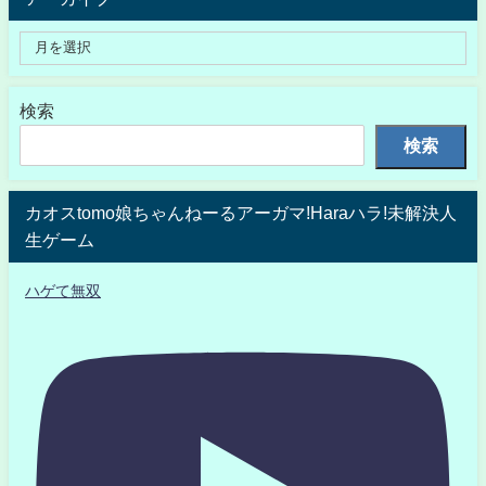
検索
検索
カオスtomo娘ちゃんねーるアーガマ!Haraハラ!未解決人
生ゲーム
ハゲて無双