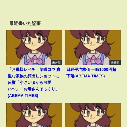
最近書いた記事
未分類
未分類
「お母様レベチ」柴咲コウ 貴
日経平均株価 一時1000円超
重な家族の顔出しショットに
下落(ABEMA TIMES)
反響「小さい頃から可愛
い〜」「お母さんそっくり」
(ABEMA TIMES)