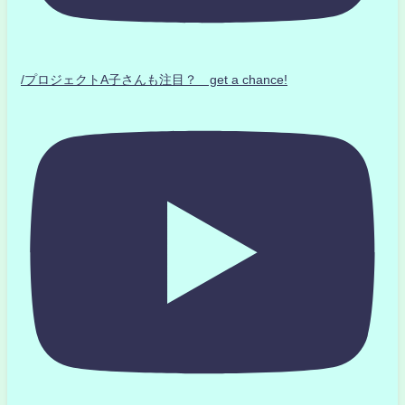
/プロジェクトA子さんも注目？ get a chance!