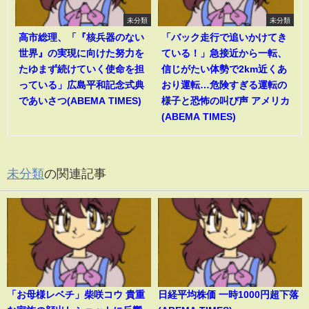
未分類
未分類
高市総理、「『核兵器のない
「バック走行で追いかけてき
世界』の実現に向けた努力を
ている！」急接近から一転、
たゆまず続けていく使命を担
信じがたい体勢で2km近くあ
っている」広島平和記念式典
おり運転…危険すぎる運転の
であいさつ(ABEMA TIMES)
様子と恐怖の叫び声 アメリカ
(ABEMA TIMES)
未分類
の関連記事
「お母様レベチ」柴咲コウ 貴重
日経平均株価 一時1000円超下落