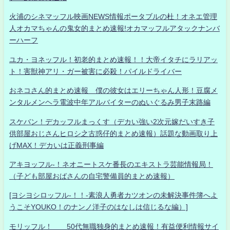
火浦のシネマッフル映画NEWS情報ポータブルの杜！オネエ管理
人オカマちゃんの鬼女的まとめ速報!オカマッフルアタックナンバ
ーハーフ
ユカ・ヨネッフル！初老的まとめ速報！！大帝イタチにラリアッ
ト！害獣神アリ・ガー被害に必殺！パイルドライバー
おネコさん的まとめ速報 僕の彼女はエリーちゃん人形！豆腐メ
ンタルメンヘラ電波中年アルバイターのぬいぐるみ男子末路編
スケバン！デカッフルまっくす（デカい強い2次元嫁だいすき子
供部屋おじさんヒロシ之古惑仔的まとめ速報）話題な動画取り上
げMAX！デカいは正義刑事編
アキヨッフル-！ネオニートスケ番長のエキストラ芸能情報局！
（子ども部屋おばさんの自宅警備員的まとめ速報）
[ヨシヨシロッフル-！！-素浪人勇者カツオンの未解決事件簿へよ
うこそYOUKO！のナンノ洋子のはなしは信じるな編）]
モリッフル！ 50代無職独身的まとめ速報！有益便利情報サイ