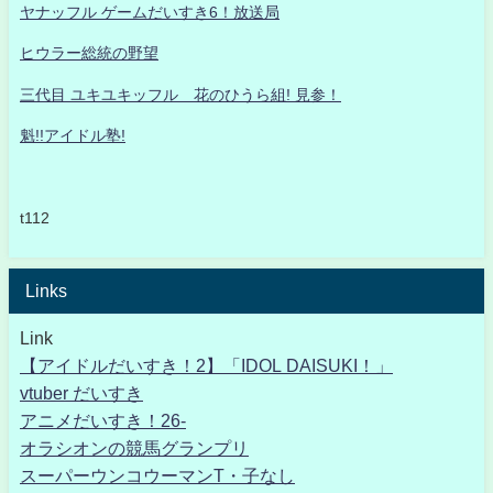
ヤナッフル ゲームだいすき6！放送局
ヒウラー総統の野望
三代目 ユキユキッフル 花のひうら組! 見参！
魁!!アイドル塾!
t112
Links
Link
【アイドルだいすき！2】「IDOL DAISUKI！」
vtuber だいすき
アニメだいすき！26-
オラシオンの競馬グランプリ
スーパーウンコウーマンT・子なし