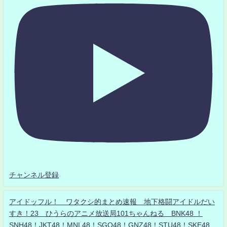
チャンネル登録
アイドッフル！ ワタクシ的まとめ速報 地下格闘アイドルだい
すき！23 ひうらのアニメ放送局101ちゃんねる BNK48 ！
SNH48！JKT48！MNL48！SGO48！GNZ48！STU48！SKE48