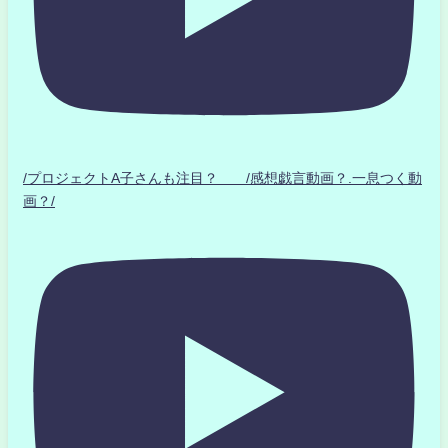
/プロジェクトA子さんも注目？ /感想戯言動画？.一息つく動
画？/