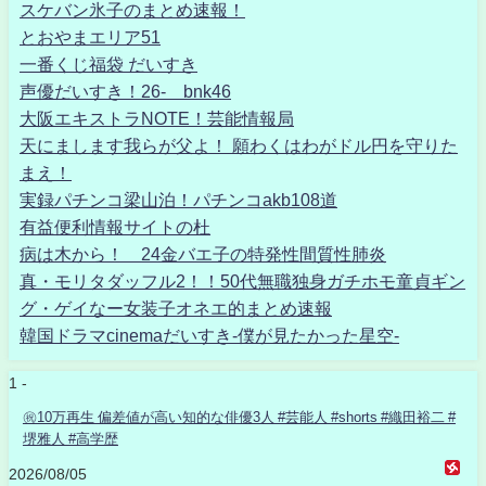
スケバン氷子のまとめ速報！
とおやまエリア51
一番くじ福袋 だいすき
声優だいすき！26- bnk46
大阪エキストラNOTE！芸能情報局
天にまします我らが父よ！ 願わくはわがドル円を守りた
まえ！
実録パチンコ梁山泊！パチンコakb108道
有益便利情報サイトの杜
病は木から！ 24金バエ子の特発性間質性肺炎
真・モリタダッフル2！！50代無職独身ガチホモ童貞ギン
グ・ゲイなー女装子オネエ的まとめ速報
韓国ドラマcinemaだいすき-僕が見たかった星空-
1 -
㊗️10万再生 偏差値が高い知的な俳優3人 #芸能人 #shorts #織田裕二 #
堺雅人 #高学歴
2026/08/05