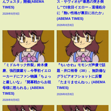
んフェスタ」開催(ABEMA
ス・サヴィオが“最悪の突き倒
TIMES)
し”で2枚目イエロー→退場処分
に「熱い性格が裏目に出たか」
2026年8月9日
(ABEMA TIMES)
2026年8月8日
「ミドルキック炸裂」鈴木優
『ちいかわ』モモンガ声優で話
磨、強烈腹蹴り→今季初イエロ
題・井口裕香（38）、無防備な
ーカードにファン物議「ちょっ
グラビアオフショットに反響
と厳しいな」「開幕戦からお祖
「たまりませんねっ」(ABEMA
母様に怒られる」(ABEMA
TIMES)
TIMES)
2026年8月8日
2026年8月8日