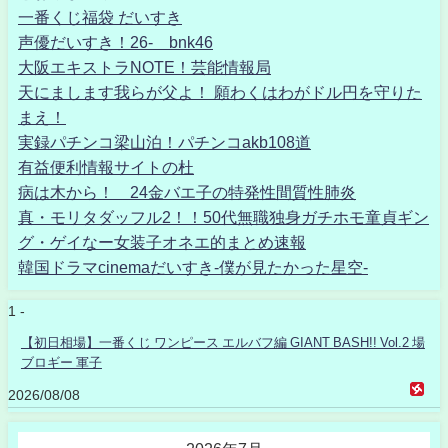
一番くじ福袋 だいすき
声優だいすき！26- bnk46
大阪エキストラNOTE！芸能情報局
天にまします我らが父よ！ 願わくはわがドル円を守りた
まえ！
実録パチンコ梁山泊！パチンコakb108道
有益便利情報サイトの杜
病は木から！ 24金バエ子の特発性間質性肺炎
真・モリタダッフル2！！50代無職独身ガチホモ童貞ギン
グ・ゲイなー女装子オネエ的まとめ速報
韓国ドラマcinemaだいすき-僕が見たかった星空-
1 -
【初日相場】一番くじ ワンピース エルバフ編 GIANT BASH!! Vol.2 場
ブロギー 軍子
2026/08/08