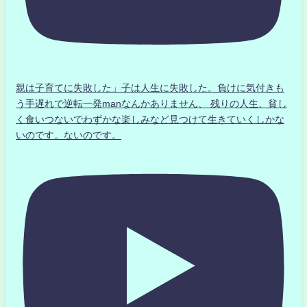
親は子育てに失敗した」子は人生に失敗した。負けに気付きも
う手遅れで逆転一発manなんかありません、 残りの人生、貧し
く食いつないでわずかな楽しみなど見つけて生きていくしかな
いのです。ないのです。