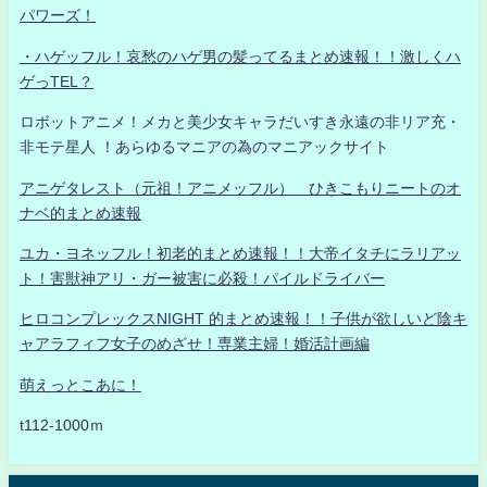
パワーズ！
・ハゲッフル！哀愁のハゲ男の髪ってるまとめ速報！！激しくハ
ゲっTEL？
ロボットアニメ！メカと美少女キャラだいすき永遠の非リア充・
非モテ星人 ！あらゆるマニアの為のマニアックサイト
アニゲタレスト（元祖！アニメッフル） ひきこもりニートのオ
ナベ的まとめ速報
ユカ・ヨネッフル！初老的まとめ速報！！大帝イタチにラリアッ
ト！害獣神アリ・ガー被害に必殺！パイルドライバー
ヒロコンプレックスNIGHT 的まとめ速報！！子供が欲しいど陰キ
ャアラフィフ女子のめざせ！専業主婦！婚活計画編
萌えっとこあに！
t112-1000ｍ