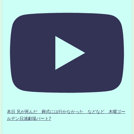
本日 兄が死んだ 葬式には行かなかった などなど 木曜ゴー
ルデン日浦劇場パート7