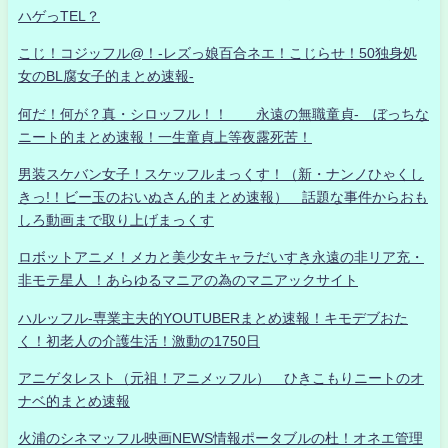
ハゲっTEL？
こじ！コジッフル@！-レズっ娘百合ネエ！こじらせ！50独身処
女のBL腐女子的まとめ速報-
何だ！何が？真・シロッフル！！ 永遠の無職童貞- ぼっちな
ニート的まとめ速報！一生童貞上等夜露死苦！
男装スケバン女子！スケッフルまっくす！（新・ナンノひゃくし
きっ!！ビー玉のおいぬさん的まとめ速報） 話題な事件からおも
しろ動画まで取り上げまっくす
ロボットアニメ！メカと美少女キャラだいすき永遠の非リア充・
非モテ星人 ！あらゆるマニアの為のマニアックサイト
ハルッフル-専業主夫的YOUTUBERまとめ速報！キモデブおた
く！初老人の介護生活！激動の1750日
アニゲタレスト（元祖！アニメッフル） ひきこもりニートのオ
ナベ的まとめ速報
火浦のシネマッフル映画NEWS情報ポータブルの杜！オネエ管理