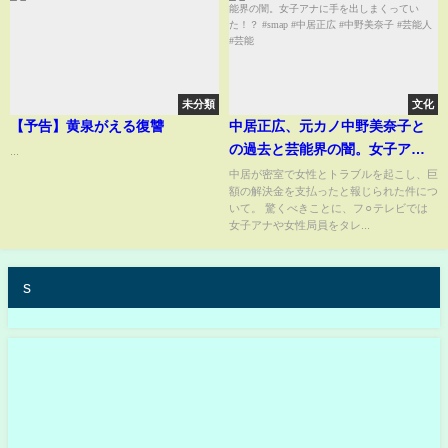
未分類
文化
【予告】黄泉がえる復讐
中居正広、元カノ中野美奈子と
の過去と芸能界の闇。女子アナ
...
に手を出しまくっていた！？
中居が密室で女性とトラブルを起こし、巨
額の解決金を支払ったと報じられた件につ
#smap #中居正広 #中野美奈子 #
いて。 驚くべきことに、フ⚪︎テレビでは
芸能人 #芸能
女子アナや女性局員をタレ...
s