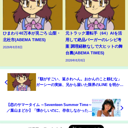
ひまわり40万本が見ごろ 山梨・
元トラック運転手（64）AIを活
北杜市(ABEMA TIMES)
用して絶品バーガーのレシピ考
案 調理経験なしで大ヒットの舞
2026年8月8日
台裏(ABEMA TIMES)
2026年8月8日
「額がすごい、返されへん。おかんのこと頼むな」
ガーシーの実妹、兄から届いた限界のLINE を明かす
「父はギャンブル依存症で自殺した。兄ちゃんも同
じ道にいった」(ABEMA TIMES)
【恋のサマータイム ～Seventeen Summer Time～
／葉山まどか】「懐かしいのに、存在しなかった一
曲」 音楽はSUNO AI V5.5で制作