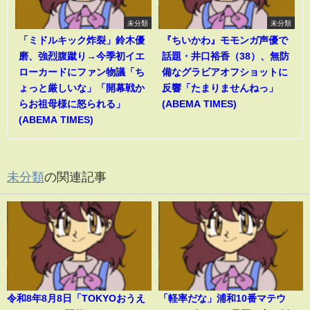
未分類
未分類
「ミドルキック炸裂」鈴木優
『ちいかわ』モモンガ声優で
磨、強烈腹蹴り→今季初イエ
話題・井口裕香（38）、無防
ローカードにファン物議「ち
備なグラビアオフショットに
ょっと厳しいな」「開幕戦か
反響「たまりませんねっ」
らお祖母様に怒られる」
(ABEMA TIMES)
(ABEMA TIMES)
未分類
の関連記事
令和8年8月8日「TOKYOおうえ
「軽率だな」浦和10番マテウ