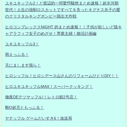
ユキユキッフル2！ど底辺的一同驚愕騒然まとめ速報！超氷河期
世代！人生の強制ロスカットですべてを失ったキグナス氷子の愛
のクリスタルキングボンビー脱出大作戦
ヒロコンプレックスNIGHT 的まとめ速報！！子供が欲しいど陰キ
ャアラフィフ女子のめざせ！専業主婦！婚活計画編
ユキユキッフル3！
萌えっふる！
天にまします我ら！
ヒロシッフル！ヒロシデース山さんのリフォームひとりDIY！！
ヒロユキユキッフルMAX！スーパークッキング！
徹夜DEテツヤッフル!！レトロ館2号店！
剛Q超児ともっふる！
ヤナッフル ゲームだいすき6！放送局