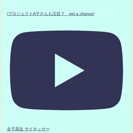
/プロジェクトA子さんも注目？ get a chance!
女子高生 サイキッカー