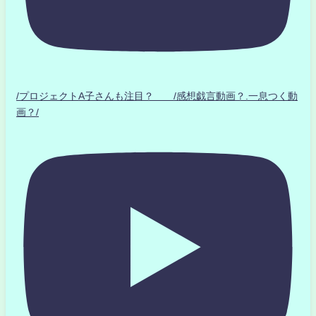
/プロジェクトA子さんも注目？ /感想戯言動画？.一息つく動
画？/