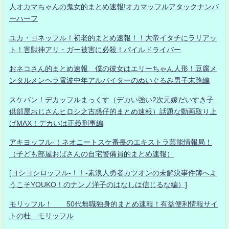
人オカマちゃんの鬼女的まとめ速報!オカマッフルアタックナンバ
ーハーフ
ユカ・ヨネッフル！初老的まとめ速報！！大帝イタチにラリアッ
ト！害獣神アリ・ガー被害に必殺！パイルドライバー
おネコさん的まとめ速報 僕の彼女はエリーちゃん人形！豆腐メ
ンタルメンヘラ電波中年アルバイターのぬいぐるみ男子末路編
スケバン！デカッフルまっくす（デカい強い2次元嫁だいすき子
供部屋おじさんヒロシ之古惑仔的まとめ速報）話題な動画取り上
げMAX！デカいは正義刑事編
アキヨッフル-！ネオニートスケ番長のエキストラ芸能情報局！
（子ども部屋おばさんの自宅警備員的まとめ速報）
[ヨシヨシロッフル-！！-素浪人勇者カツオンの未解決事件簿へよ
うこそYOUKO！のナンノ洋子のはなしは信じるな編）]
モリッフル！ 50代無職独身的まとめ速報！有益便利情報サイ
トの杜 モリッフル