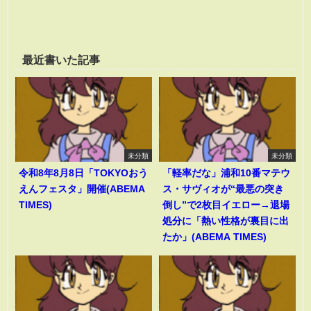
最近書いた記事
未分類
未分類
令和8年8月8日「TOKYOおう
「軽率だな」浦和10番マテウ
えんフェスタ」開催(ABEMA
ス・サヴィオが“最悪の突き
TIMES)
倒し”で2枚目イエロー→退場
処分に「熱い性格が裏目に出
たか」(ABEMA TIMES)