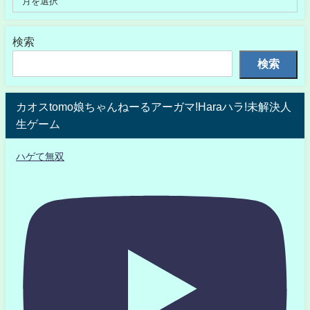
検索
検索
カオスtomo娘ちゃんねーるアーガマ!Haraハラ!未解決人
生ゲーム
ハゲて無双