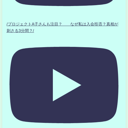
/プロジェクトA子さんも注目？ なぜ私は入会拒否？真相が
刺さる3分間？/