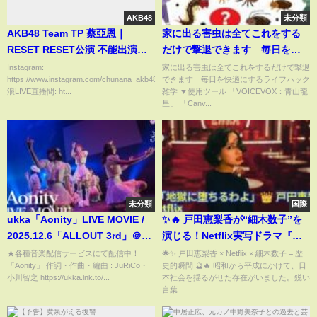
AKB48
未分類
AKB48 Team TP 蔡亞恩｜
家に出る害虫は全てこれをする
RESET RESET公演 不能出演只
だけで撃退できます 毎日を快
好給大家誠意滿滿的居家公演
適にするライフハック雑学
Instagram:
家に出る害虫は全てこれをするだけで撃退
https://www.instagram.com/chunana_akb48teamtp/
できます 毎日を快適にするライフハック
《直播精華》
浪LIVE直播間: ht...
雑学 ▼使用ツール 「VOICEVOX：青山龍
星」 「Canv...
未分類
国際
ukka「Aonity」LIVE MOVIE /
✨🔥 戸田恵梨香が“細木数子”を
2025.12.6「ALLOUT 3rd」＠恵
演じる！Netflix実写ドラマ『地
比寿ガーデンホール
獄に堕ちるわよ』独占配信決定
★各種音楽配信サービスにて配信中！
🌟✨ 戸田恵梨香 × Netflix × 細木数子 = 歴
「Aonity」 作詞・作曲・編曲 : JuRiCo・
史的瞬間 🔮🔥 昭和から平成にかけて、日
🎬🔮👑
小川智之 https://ukka.lnk.to/...
本社会を揺るがせた存在がいました。鋭い
言葉...