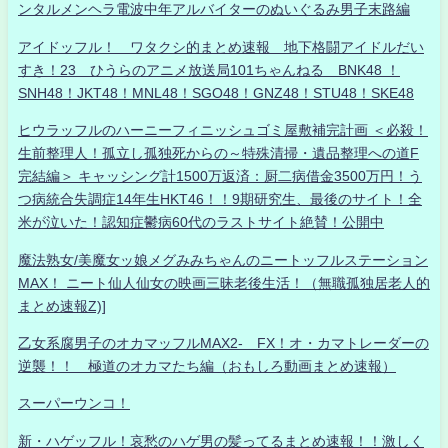
ンタルメンヘラ電波中年アルバイターのぬいぐるみ男子末路編
アイドッフル！ ワタクシ的まとめ速報 地下格闘アイドルだい
すき！23 ひうらのアニメ放送局101ちゃんねる BNK48 ！
SNH48！JKT48！MNL48！SGO48！GNZ48！STU48！SKE48
ヒウラッフルのハーニーフィニッシュゴミ屋敷補完計画 ＜必殺！
生前整理人！孤立し孤独死からの～特殊清掃・遺品整理への道F
完結編＞ キャッシング計1500万返済：厨二病借金3500万円！う
つ病統合失調症14年生HKT46！！9期研究生、最後のサイト！全
米が泣いた！認知症鬱病60代のラストサイト絶賛！公開中
魔法熟女/美魔女ッ娘メグみみちゃんのニートッフルステーション
MAX！ ニート仙人仙女の映画三昧老後生活！（無職孤独居老人的
まとめ速報Z)]
乙女系腐男子のオカマッフルMAX2- FX！オ・カマトレーダーの
逆襲！！ 極道のオカマたち編（おもしろ動画まとめ速報）
スーパーウンコ！
新・ハゲッフル！哀愁のハゲ男の髪ってるまとめ速報！！激しく