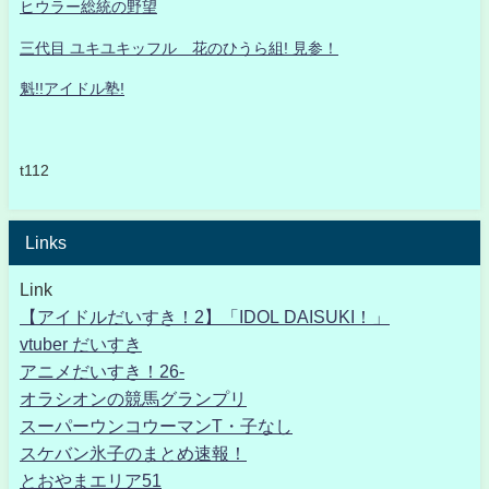
ヒウラー総統の野望
三代目 ユキユキッフル 花のひうら組! 見参！
魁!!アイドル塾!
t112
Links
Link
【アイドルだいすき！2】「IDOL DAISUKI！」
vtuber だいすき
アニメだいすき！26-
オラシオンの競馬グランプリ
スーパーウンコウーマンT・子なし
スケバン氷子のまとめ速報！
とおやまエリア51