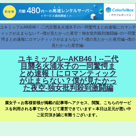
ユキミッフルAKB46！-二代目襲名火浦氷子の一同驚愕まとめ速報にロマンテ
ィックが止まらない？--僕が見たかった夜空！独女批判殺到激闘編--の一同驚
愕まとめ速報にロマンティックが止まらない？-僕の見たかった夜空編--僕の
見たかった星空編-
ユキミッフル--AKB46！--二代
目襲名火浦氷子の一同驚愕ま
とめ速報！にロマンティック
が止まらない？僕が見たかっ
た夜空-独女批判殺到激闘編
腐女子＜お客様皆様が掲載の記事等へアクセス、閲覧、こちらのサービ
スを利用される事でかろうじて運営できています＞本日は足元が悪い中
ご足労頂き誠に有難うございます。