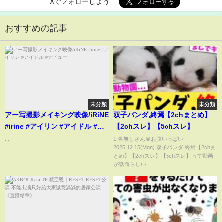
Xでフォローしよう
おすすめの記事
未分類
未分類
アー写撮影メイキング映像/iRiNE
双子パンダ,終焉【2chまとめ】
#irine #アイリン #アイドル #デ
【2chスレ】【5chスレ】
ビュー
...
1:名無しさん＠お腹いっぱい
2025.12.15(Mon) 双子パンダ,終焉【2chま
とめ】【2chスレ】【5chスレ】って動画
が話題らしい...