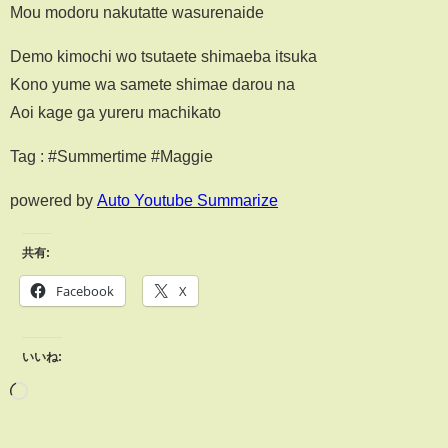
Mou modoru nakutatte wasurenaide
Demo kimochi wo tsutaete shimaeba itsuka
Kono yume wa samete shimae darou na
Aoi kage ga yureru machikato
Tag : #Summertime #Maggie
powered by
Auto Youtube Summarize
共有:
Facebook
X
いいね: