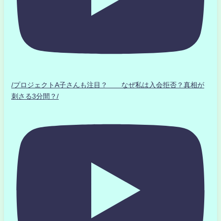
/プロジェクトA子さんも注目？ なぜ私は入会拒否？真相が
刺さる3分間？/