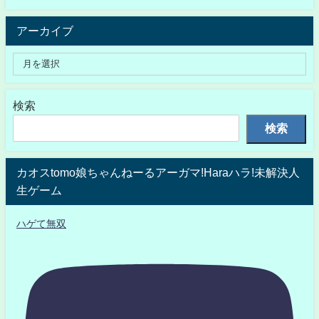
アーカイブ
検索
検索
カオスtomo娘ちゃんねーるアーガマ!Haraハラ!未解決人
生ゲーム
ハゲて無双