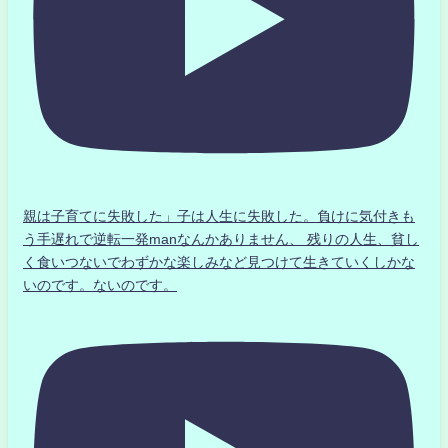
親は子育てに失敗した」子は人生に失敗した。負けに気付きも
う手遅れで逆転一発manなんかありません、 残りの人生、貧し
く食いつないでわずかな楽しみなど見つけて生きていくしかな
いのです。ないのです。