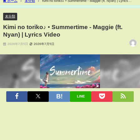
ホーム
未分類
Kimi no toriko♪ • Summertime - Maggie (ft. Nyan) | Lyrics
Video
未分類
Kimi no toriko♪ • Summertime - Maggie (ft.
Nyan) | Lyrics Video
2026年7月5日
2026年7月5日
LINE