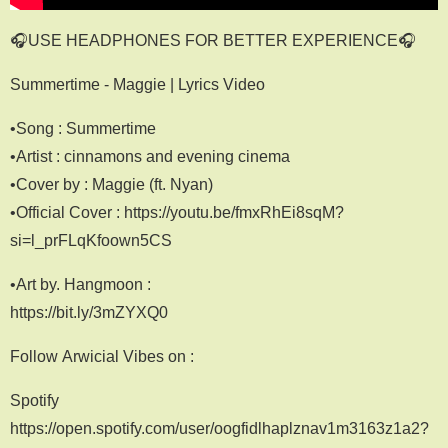
🎧USE HEADPHONES FOR BETTER EXPERIENCE🎧
Summertime - Maggie | Lyrics Video
•Song : Summertime
•Artist : cinnamons and evening cinema
•Cover by : Maggie (ft. Nyan)
•Official Cover : https://youtu.be/fmxRhEi8sqM?
si=l_prFLqKfoown5CS
•Art by. Hangmoon :
https://bit.ly/3mZYXQ0
Follow Arwicial Vibes on :
Spotify
https://open.spotify.com/user/oogfidlhaplznav1m3163z1a2?