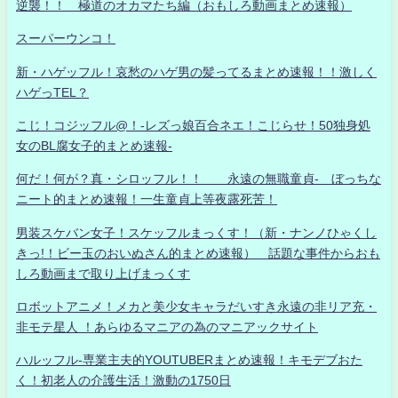
逆襲！！ 極道のオカマたち編（おもしろ動画まとめ速報）
スーパーウンコ！
新・ハゲッフル！哀愁のハゲ男の髪ってるまとめ速報！！激しく
ハゲっTEL？
こじ！コジッフル@！-レズっ娘百合ネエ！こじらせ！50独身処
女のBL腐女子的まとめ速報-
何だ！何が？真・シロッフル！！ 永遠の無職童貞- ぼっちな
ニート的まとめ速報！一生童貞上等夜露死苦！
男装スケバン女子！スケッフルまっくす！（新・ナンノひゃくし
きっ!！ビー玉のおいぬさん的まとめ速報） 話題な事件からおも
しろ動画まで取り上げまっくす
ロボットアニメ！メカと美少女キャラだいすき永遠の非リア充・
非モテ星人 ！あらゆるマニアの為のマニアックサイト
ハルッフル-専業主夫的YOUTUBERまとめ速報！キモデブおた
く！初老人の介護生活！激動の1750日