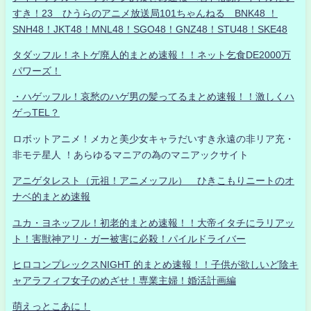
すき！23 ひうらのアニメ放送局101ちゃんねる BNK48 ！
SNH48！JKT48！MNL48！SGO48！GNZ48！STU48！SKE48
タダッフル！ネトゲ廃人的まとめ速報！！ネット乞食DE2000万
パワーズ！
・ハゲッフル！哀愁のハゲ男の髪ってるまとめ速報！！激しくハ
ゲっTEL？
ロボットアニメ！メカと美少女キャラだいすき永遠の非リア充・
非モテ星人 ！あらゆるマニアの為のマニアックサイト
アニゲタレスト（元祖！アニメッフル） ひきこもりニートのオ
ナベ的まとめ速報
ユカ・ヨネッフル！初老的まとめ速報！！大帝イタチにラリアッ
ト！害獣神アリ・ガー被害に必殺！パイルドライバー
ヒロコンプレックスNIGHT 的まとめ速報！！子供が欲しいど陰キ
ャアラフィフ女子のめざせ！専業主婦！婚活計画編
萌えっとこあに！