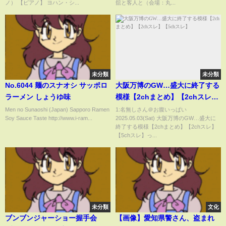
ノ） 【ピアノ】 ヨハン・シ...
舘と客人と（会場：丸...
未分類
未分類
No.6044 麺のスナオシ サッポロ
大阪万博のGW…盛大に終了する
ラーメン しょうゆ味
模様【2chまとめ】【2chスレ】
【5chスレ】
Men no Sunaoshi (Japan) Sapporo Ramen
1:名無しさん＠お腹いっぱい
Soy Sauce Taste http://www.i-ram...
2025.05.03(Sat) 大阪万博のGW…盛大に
終了する模様【2chまとめ】【2chスレ】
【5chスレ】っ...
未分類
文化
ブンブンジャーショー握手会
【画像】愛知県警さん、盗まれ