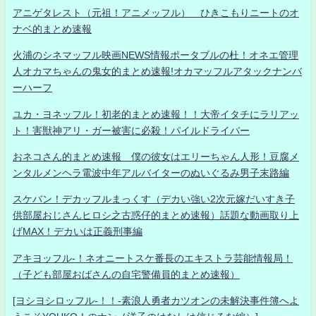
アニゲタレスト（元祖！アニメッフル） ひきこもりニートのオ
ナベ的まとめ速報
火浦のシネマッフル映画NEWS情報ポータブルの杜！オネエ管理
人オカマちゃんの鬼女的まとめ速報!オカマッフルアタックナンバ
ーハーフ
ユカ・ヨネッフル！初老的まとめ速報！！大帝イタチにラリアッ
ト！害獣神アリ・ガー被害に必殺！パイルドライバー
おネコさん的まとめ速報 僕の彼女はエリーちゃん人形！豆腐メ
ンタルメンヘラ電波中年アルバイターのぬいぐるみ男子末路編
スケバン！デカッフルまっくす（デカい強い2次元嫁だいすき子
供部屋おじさんヒロシ之古惑仔的まとめ速報）話題な動画取り上
げMAX！デカいは正義刑事編
アキヨッフル-！ネオニートスケ番長のエキストラ芸能情報局！
（子ども部屋おばさんの自宅警備員的まとめ速報）
[ヨシヨシロッフル-！！-素浪人勇者カツオンの未解決事件簿へよ