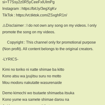
si=T7Ssy2z0R5yCeeFxIUImPg
Instagram : https://bit.ly/3egXgKv
TikTok : https://vt.tiktok.com/ZSxghR1n/
⚠️Disclaimer : I do not own any song on my videos. I only
promote the song on my videos.
© Copyright : This channel only for promotional purpose
(Non profit). All content belongs to the original creators.
-LYRICS-
Kimi no toriko ni natte shimae ba kitto
Kono atsu wa jyujitsu suru no motto
Mou modoru nakutatte wasurenaide
Demo kimochi wo tsutaete shimaeba itsuka
Kono yume wa samete shimae darou na