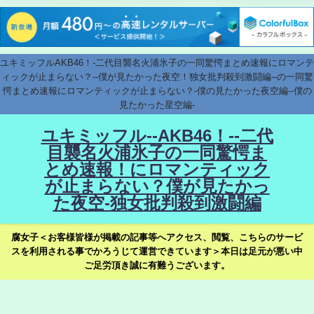
ユキミッフルAKB46！-二代目襲名火浦氷子の一同驚愕まとめ速報にロマンテ
ィックが止まらない？--僕が見たかった夜空！独女批判殺到激闘編--の一同驚
愕まとめ速報にロマンティックが止まらない？-僕の見たかった夜空編--僕の
見たかった星空編-
ユキミッフル--AKB46！--二代
目襲名火浦氷子の一同驚愕ま
とめ速報！にロマンティック
が止まらない？僕が見たかっ
た夜空-独女批判殺到激闘編
腐女子＜お客様皆様が掲載の記事等へアクセス、閲覧、こちらのサービ
スを利用される事でかろうじて運営できています＞本日は足元が悪い中
ご足労頂き誠に有難うございます。