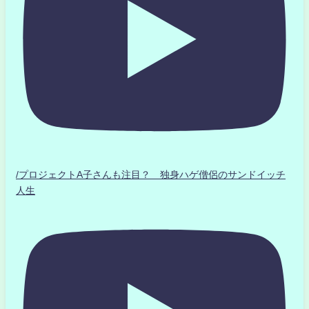
/プロジェクトA子さんも注目？ 独身ハゲ僧侶のサンドイッチ
人生