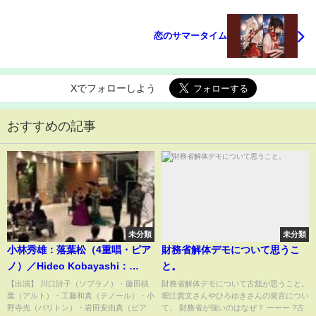
恋のサマータイム
Xでフォローしよう
おすすめの記事
未分類
未分類
小林秀雄：落葉松（4重唱・ピア
財務省解体デモについて思うこ
ノ）／Hideo Kobayashi：
と。
Larch(Quadruple・Piano)朝♪ク
【出演】 川口詩子（ソプラノ）・藤田槙
財務省解体デモについて古舘が思うこと。
葉（アルト）・工藤和真（テノール）・小
堀江貴文さんやひろゆきさんの発言につい
ラ～Asa－Kura～
野寺光（バリトン）・岩田安由真（ピア
て。 財務省が強いのはなぜ？ ーーー ?古