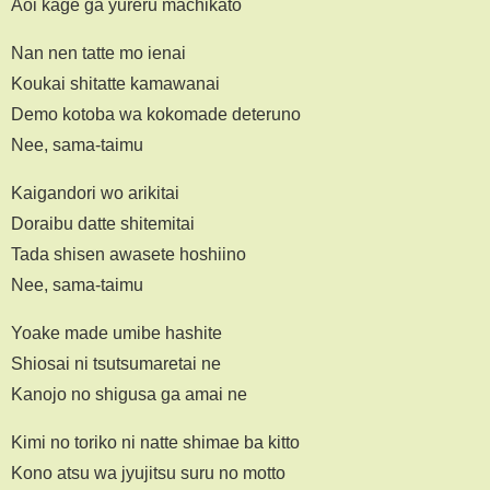
Aoi kage ga yureru machikato
Nan nen tatte mo ienai
Koukai shitatte kamawanai
Demo kotoba wa kokomade deteruno
Nee, sama-taimu
Kaigandori wo arikitai
Doraibu datte shitemitai
Tada shisen awasete hoshiino
Nee, sama-taimu
Yoake made umibe hashite
Shiosai ni tsutsumaretai ne
Kanojo no shigusa ga amai ne
Kimi no toriko ni natte shimae ba kitto
Kono atsu wa jyujitsu suru no motto