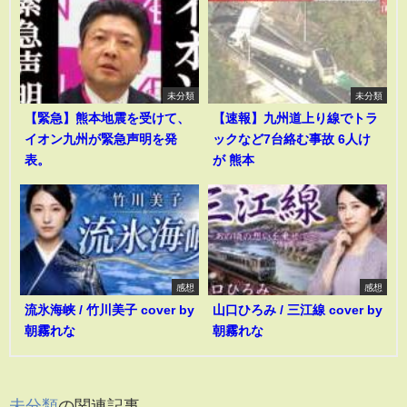
未分類
未分類
【緊急】熊本地震を受けて、
【速報】九州道上り線でトラ
イオン九州が緊急声明を発
ックなど7台絡む事故 6人け
表。
が 熊本
感想
感想
流氷海峡 / 竹川美子 cover by
山口ひろみ / 三江線 cover by
朝霧れな
朝霧れな
未分類
の関連記事