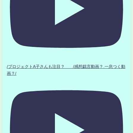
/プロジェクトA子さんも注目？ /感想戯言動画？.一息つく動
画？/