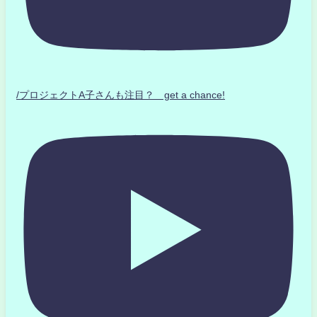
/プロジェクトA子さんも注目？ get a chance!