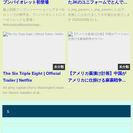
ブンバイオレット初登場
たJKのユニフォームでとんでも
ない事をする
爆上戦隊ブンブンジャーショーシアターG
c_img_param=; c_img_param=; 1: 以下、
ロッソでの握手会、ブンバイオレットにゴ
名無しにかわりましてネギ速がお送りしま
ーオンレッドも登場！
す 2025/03/08(土) 1...
#tokusatsu#boonboomge...
未分類
未分類
The Six Triple Eight | Official
【アメリカ薬漬け計画】中国が
Trailer | Netflix
アメリカに仕掛ける麻薬戦争が
ヤバい
An army captain (Kerry Washington) leads
...
her historic battalion of all...
s