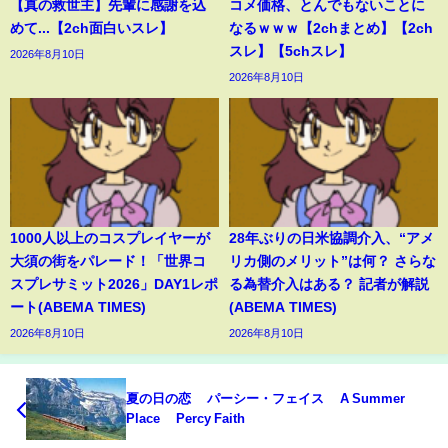
【真の救世主】先輩に感謝を込
コメ価格、とんでもないことに
めて...【2ch面白いスレ】
なるｗｗｗ【2chまとめ】【2ch
スレ】【5chスレ】
2026年8月10日
2026年8月10日
1000人以上のコスプレイヤーが
28年ぶりの日米協調介入、“アメ
大須の街をパレード！「世界コ
リカ側のメリット”は何？ さらな
スプレサミット2026」DAY1レポ
る為替介入はある？ 記者が解説
ート(ABEMA TIMES)
(ABEMA TIMES)
2026年8月10日
2026年8月10日
夏の日の恋 パーシー・フェイス A Summer
Place Percy Faith