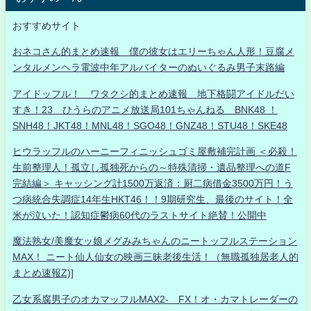
おすすめサイト
おネコさん的まとめ速報 僕の彼女はエリーちゃん人形！豆腐メ
ンタルメンヘラ電波中年アルバイターのぬいぐるみ男子末路編
アイドッフル！ ワタクシ的まとめ速報 地下格闘アイドルだい
すき！23 ひうらのアニメ放送局101ちゃんねる BNK48 ！
SNH48！JKT48！MNL48！SGO48！GNZ48！STU48！SKE48
ヒウラッフルのハーニーフィニッシュゴミ屋敷補完計画 ＜必殺！
生前整理人！孤立し孤独死からの～特殊清掃・遺品整理への道F
完結編＞ キャッシング計1500万返済：厨二病借金3500万円！う
つ病統合失調症14年生HKT46！！9期研究生、最後のサイト！全
米が泣いた！認知症鬱病60代のラストサイト絶賛！公開中
魔法熟女/美魔女ッ娘メグみみちゃんのニートッフルステーション
MAX！ ニート仙人仙女の映画三昧老後生活！（無職孤独居老人的
まとめ速報Z)]
乙女系腐男子のオカマッフルMAX2- FX！オ・カマトレーダーの