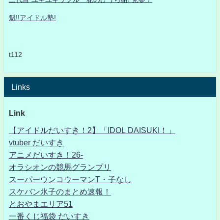
魁!!アイドル塾!
t112
Links
Link
【アイドルだいすき！2】「IDOL DAISUKI！」
vtuber だいすき
アニメだいすき！26-
オラシオンの競馬グランプリ
スーパーウンコウーマンT・子なし
スケバン氷子のまとめ速報！
とおやまエリア51
一番くじ福袋 だいすき