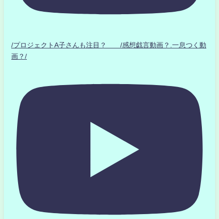
/プロジェクトA子さんも注目？ /感想戯言動画？.一息つく動
画？/