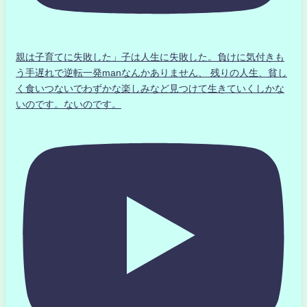
親は子育てに失敗した」子は人生に失敗した。負けに気付きも
う手遅れで逆転一発manなんかありません、 残りの人生、貧し
く食いつないでわずかな楽しみなど見つけて生きていくしかな
いのです。ないのです。