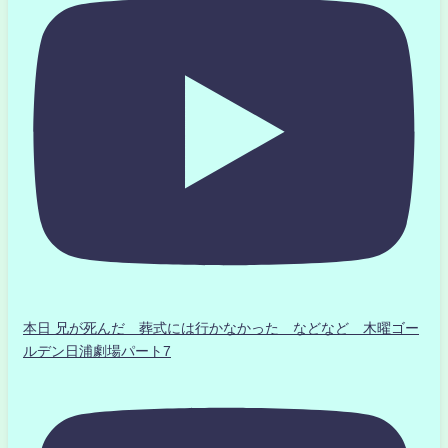
本日 兄が死んだ 葬式には行かなかった などなど 木曜ゴー
ルデン日浦劇場パート7