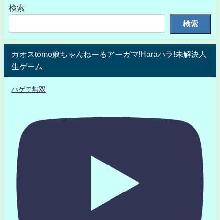
検索
検索
カオスtomo娘ちゃんねーるアーガマ!Haraハラ!未解決人
生ゲーム
ハゲて無双