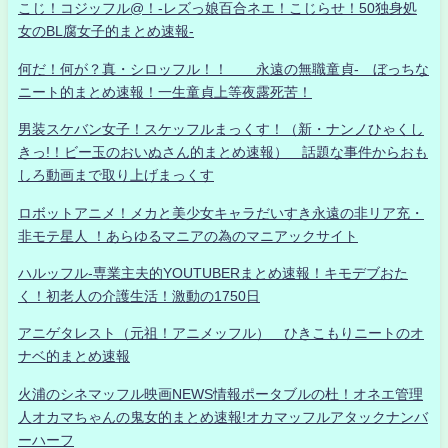
こじ！コジッフル@！-レズっ娘百合ネエ！こじらせ！50独身処
女のBL腐女子的まとめ速報-
何だ！何が？真・シロッフル！！ 永遠の無職童貞- ぼっちな
ニート的まとめ速報！一生童貞上等夜露死苦！
男装スケバン女子！スケッフルまっくす！（新・ナンノひゃくし
きっ!！ビー玉のおいぬさん的まとめ速報） 話題な事件からおも
しろ動画まで取り上げまっくす
ロボットアニメ！メカと美少女キャラだいすき永遠の非リア充・
非モテ星人 ！あらゆるマニアの為のマニアックサイト
ハルッフル-専業主夫的YOUTUBERまとめ速報！キモデブおた
く！初老人の介護生活！激動の1750日
アニゲタレスト（元祖！アニメッフル） ひきこもりニートのオ
ナベ的まとめ速報
火浦のシネマッフル映画NEWS情報ポータブルの杜！オネエ管理
人オカマちゃんの鬼女的まとめ速報!オカマッフルアタックナンバ
ーハーフ