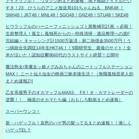
アイドッフル！ ワタクシ的まとめ速報 地下格闘アイドルだい
すき！23 ひうらのアニメ放送局101ちゃんねる BNK48 ！
SNH48！JKT48！MNL48！SGO48！GNZ48！STU48！SKE48
ヒウラッフルのハーニーフィニッシュゴミ屋敷補完計画 ＜必殺！
生前整理人！孤立し孤独死からの～特殊清掃・遺品整理への道F
完結編＞ キャッシング計1500万返済：厨二病借金3500万円！う
つ病統合失調症14年生HKT46！！9期研究生、最後のサイト！全
米が泣いた！認知症鬱病60代のラストサイト絶賛！公開中
魔法熟女/美魔女ッ娘メグみみちゃんのニートッフルステーション
MAX！ ニート仙人仙女の映画三昧老後生活！（無職孤独居老人的
まとめ速報Z)]
乙女系腐男子のオカマッフルMAX2- FX！オ・カマトレーダーの
逆襲！！ 極道のオカマたち編（おもしろ動画まとめ速報）
スーパーウンコ！
新・ハゲッフル！哀愁のハゲ男の髪ってるまとめ速報！！激しく
ハゲっTEL？