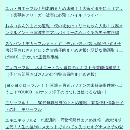
ユカ・ヨネッフル！初老的まとめ速報！！大帝イタチにラリアッ
ト！害獣神アリ・ガー被害に必殺！パイルドライバー
おネコさん的まとめ速報 僕の彼女はエリーちゃん人形！豆腐メ
ンタルメンヘラ電波中年アルバイターのぬいぐるみ男子末路編
スケバン！デカッフルまっくす（デカい強い2次元嫁だいすき子
供部屋おじさんヒロシ之古惑仔的まとめ速報）話題な動画取り上
げMAX！デカいは正義刑事編
アキヨッフル-！ネオニートスケ番長のエキストラ芸能情報局！
（子ども部屋おばさんの自宅警備員的まとめ速報）
[ヨシヨシロッフル-！！-素浪人勇者カツオンの未解決事件簿へよ
うこそYOUKO！のナンノ洋子のはなしは信じるな編）]
モリッフル！ 50代無職独身的まとめ速報！有益便利情報サイ
トの杜 モリッフル
ユキユキッフル2！ど底辺的一同驚愕騒然まとめ速報！超氷河期
世代！人生の強制ロスカットですべてを失ったキグナス氷子の愛