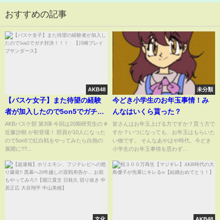
おすすめの記事
AKB48
未分類
【バスケ女子】また待望の経験
今どき小学生のお年玉事情！み
者が加入したので5on5でガチ対
んなはいくら貰った？
決！！！ 【川崎ブレイブサン
AKBバスケ部 第3弾 今回は20期研究生の #
皆さんはお年玉上げる方ですか？貰う方で
近藤沙樹 が初登場！ 部員が10人になった
すか？いつになっても、お年玉はもらいた
ダース】
ので5on5で紅白戦をやってみたら白熱の
い物です。 そんなあやはや時代、今どき
展開に??...
小学生のお年玉事情を思わず...
文化
AKB48