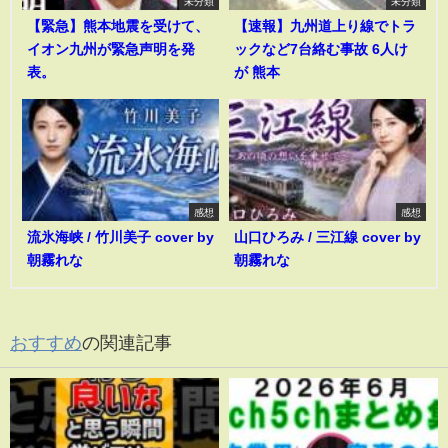
未分類
未分類
【緊急】熊本地震を受けて、
【速報】九州道上り線でトラ
イオン九州が緊急声明を発
ックなど7台絡む事故 6人け
表。
が 熊本
感想
感想
流氷海峡 / 竹川美子 cover by
山口ひろみ / 三江線 cover by
朝霧れな
朝霧れな
おすすめ
の関連記事