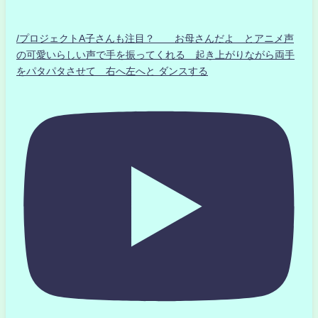
/プロジェクトA子さんも注目？ お母さんだよ とアニメ声
の可愛いらしい声で手を振ってくれる 起き上がりながら両手
をパタパタさせて 右へ左へと ダンスする