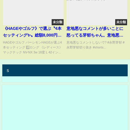
未分類
未分類
《HAGEやゴルフ》で選ぶ〝4本
意地悪なコメントが多いことに
セッティング✨〟総額8,000円
怒ってる芽郁ちゃん。意地悪な
也?
コメントは辞めよう#永野芽郁 #
HAGEやゴルフ パーシモンHAGEが選ぶ4
意地悪なコメントしないで? #永野芽郁 #
本セッティング 1️⃣ロング 《レディース》
永野芽郁切り抜き #shorts...
可愛い #インスタライブ
マックテック NV-NX 3w 18度 L 42イン...
s