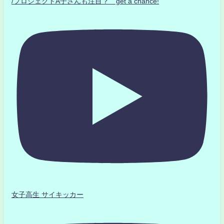
/プロジェクトA子さんも注目？ get a chance!
女子高生 サイキッカー