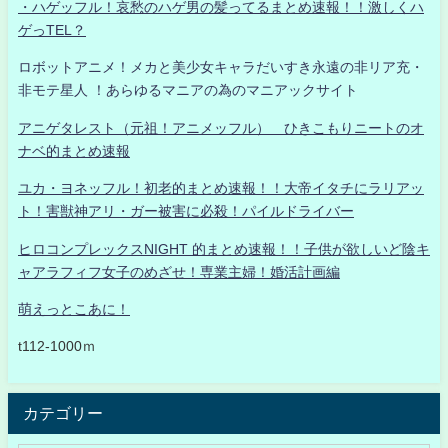
・ハゲッフル！哀愁のハゲ男の髪ってるまとめ速報！！激しくハ
ゲっTEL？
ロボットアニメ！メカと美少女キャラだいすき永遠の非リア充・
非モテ星人 ！あらゆるマニアの為のマニアックサイト
アニゲタレスト（元祖！アニメッフル） ひきこもりニートのオ
ナベ的まとめ速報
ユカ・ヨネッフル！初老的まとめ速報！！大帝イタチにラリアッ
ト！害獣神アリ・ガー被害に必殺！パイルドライバー
ヒロコンプレックスNIGHT 的まとめ速報！！子供が欲しいど陰キ
ャアラフィフ女子のめざせ！専業主婦！婚活計画編
萌えっとこあに！
t112-1000ｍ
カテゴリー