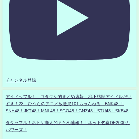
チャンネル登録
アイドッフル！ ワタクシ的まとめ速報 地下格闘アイドルだい
すき！23 ひうらのアニメ放送局101ちゃんねる BNK48 ！
SNH48！JKT48！MNL48！SGO48！GNZ48！STU48！SKE48
タダッフル！ネトゲ廃人的まとめ速報！！ネット乞食DE2000万
パワーズ！