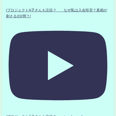
/プロジェクトA子さんも注目？ なぜ私は入会拒否？真相が
刺さる3分間？/