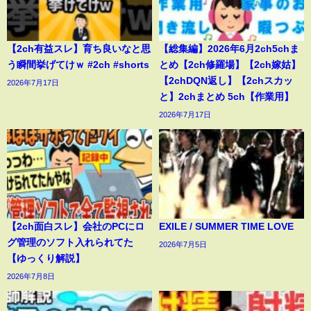
【2ch有益スレ】育ち良いなと思
【総集編】2026年6月2ch5chま
う瞬間挙げてけｗ #2ch #shorts
とめ【2ch修羅場】【2ch嫁姑】
【2chDQN返し】【2chスカッ
2026年7月17日
と】2chまとめ 5ch【作業用】
2026年7月17日
【2ch面白スレ】会社のPCにロ
EXILE / SUMMER TIME LOVE
グ管理のソフト入れられてた
2026年7月5日
【ゆっくり解説】
2026年7月8日