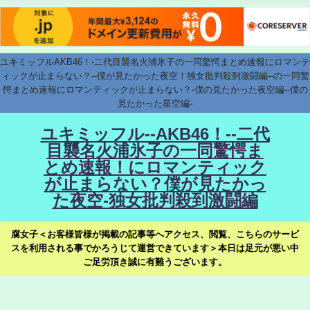
ユキミッフルAKB46！-二代目襲名火浦氷子の一同驚愕まとめ速報にロマンテ
ィックが止まらない？--僕が見たかった夜空！独女批判殺到激闘編--の一同驚
愕まとめ速報にロマンティックが止まらない？-僕の見たかった夜空編--僕の
見たかった星空編-
ユキミッフル--AKB46！--二代
目襲名火浦氷子の一同驚愕ま
とめ速報！にロマンティック
が止まらない？僕が見たかっ
た夜空-独女批判殺到激闘編
腐女子＜お客様皆様が掲載の記事等へアクセス、閲覧、こちらのサービ
スを利用される事でかろうじて運営できています＞本日は足元が悪い中
ご足労頂き誠に有難うございます。