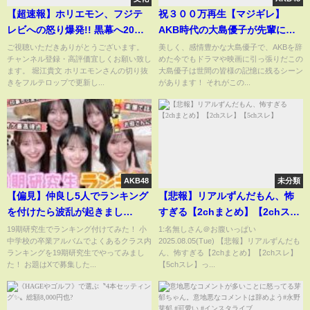
【超速報】ホリエモン、フジテ
祝３００万再生【マジギレ】
レビへの怒り爆発!! 黒幕へ20年
AKB時代の大島優子が先輩にキ
越しの宣戦布告か... お前もやっ
レるw【結婚おめでとう！】
ご視聴いただきありがとうございます。
美しく、感情豊かな大島優子で、AKBを辞
チャンネル登録・高評価宜しくお願い致し
めた今でもドラマや映画に引っ張りだこの
てみろ!!【堀江貴文 日枝久 切り
ます。 堀江貴文 ホリエモンさんの切り抜
大島優子は世間の皆様の記憶に残るシーン
抜き 中居正広 大谷翔平 中山美
きをフルテロップで更新し...
があります！ それがこの...
穂】
AKB48
未分類
【偏見】仲良し5人でランキング
【悲報】リアルずんだもん、怖
を付けたら波乱が起きまし
すぎる【2chまとめ】【2chス
た、、、 【19期研究生】
レ】【5chスレ】
19期研究生でランキング付けてみた！ 小
1:名無しさん＠お腹いっぱい
中学校の卒業アルバムでよくあるクラス内
2025.08.05(Tue) 【悲報】リアルずんだも
ランキングを19期研究生でやってみまし
ん、怖すぎる【2chまとめ】【2chスレ】
た！ お題はXで募集した...
【5chスレ】っ...