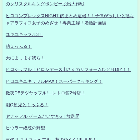
のクリスタルキングボンビー脱出大作戦
ヒロコンプレックスNIGHT 的まとめ速報！！子供が欲しいど陰キ
ャアラフィフ女子のめざせ！専業主婦！婚活計画編
ユキユキッフル3！
萌えっふる！
天にまします我ら！
ヒロシッフル！ヒロシデース山さんのリフォームひとりDIY！！
ヒロユキユキッフルMAX！スーパークッキング！
徹夜DEテツヤッフル!！レトロ館2号店！
剛Q超児ともっふる！
ヤナッフル ゲームだいすき6！放送局
ヒウラー総統の野望
三代目 ユキユキッフル 花のひうら組! 見参！