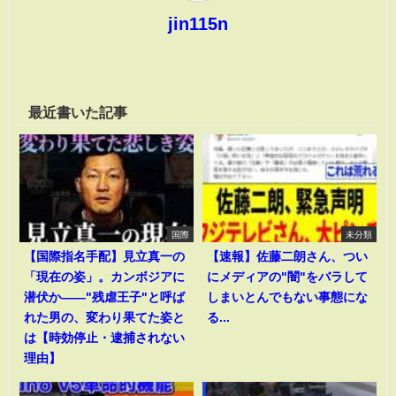
jin115n
最近書いた記事
国際
未分類
【国際指名手配】見立真一の
【速報】佐藤二朗さん、つい
「現在の姿」。カンボジアに
にメディアの"闇"をバラして
潜伏か――"残虐王子"と呼ば
しまいとんでもない事態にな
れた男の、変わり果てた姿と
る...
は【時効停止・逮捕されない
理由】