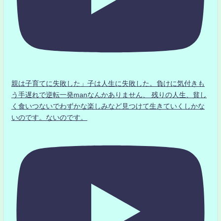
親は子育てに失敗した」子は人生に失敗した。負けに気付きも
う手遅れで逆転一発manなんかありません、 残りの人生、貧し
く食いつないでわずかな楽しみなど見つけて生きていくしかな
いのです。ないのです。