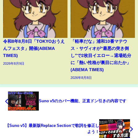
令和8年8月8日「TOKYOおうえ
「軽率だな」浦和10番マテウ
んフェスタ」開催(ABEMA
ス・サヴィオが“最悪の突き倒
TIMES)
し”で2枚目イエロー→退場処分
に「熱い性格が裏目に出たか」
2026年8月9日
(ABEMA TIMES)
2026年8月8日
Suno v5のカバー機能、正直ドン引きの内容です
【Suno v5】最新版Replace Sectionで歌詞を修正し
よう！