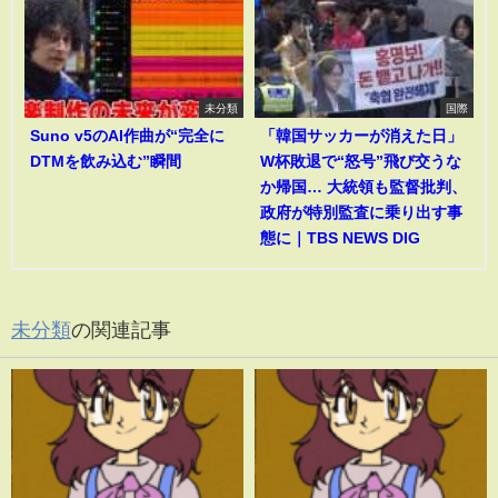
未分類
国際
Suno v5のAI作曲が“完全に
「韓国サッカーが消えた日」
DTMを飲み込む”瞬間
W杯敗退で“怒号”飛び交うな
か帰国… 大統領も監督批判、
政府が特別監査に乗り出す事
態に｜TBS NEWS DIG
未分類
の関連記事