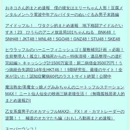
おネコさん的まとめ速報 僕の彼女はエリーちゃん人形！豆腐メ
ンタルメンヘラ電波中年アルバイターのぬいぐるみ男子末路編
アイドッフル！ ワタクシ的まとめ速報 地下格闘アイドルだい
すき！23 ひうらのアニメ放送局101ちゃんねる BNK48 ！
SNH48！JKT48！MNL48！SGO48！GNZ48！STU48！SKE48
ヒウラッフルのハーニーフィニッシュゴミ屋敷補完計画 ＜必殺！
生前整理人！孤立し孤独死からの～特殊清掃・遺品整理への道F
完結編＞ キャッシング計1500万返済：厨二病借金3500万円！う
つ病統合失調症14年生HKT46！！9期研究生、最後のサイト！全
米が泣いた！認知症鬱病60代のラストサイト絶賛！公開中
魔法熟女/美魔女ッ娘メグみみちゃんのニートッフルステーション
MAX！ ニート仙人仙女の映画三昧老後生活！（無職孤独居老人的
まとめ速報Z)]
乙女系腐男子のオカマッフルMAX2- FX！オ・カマトレーダーの
逆襲！！ 極道のオカマたち編（おもしろ動画まとめ速報）
スーパーウンコ！