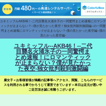
ユキミッフルAKB46！-二代目襲名火浦氷子の一同驚愕まとめ速報にロマンテ
ィックが止まらない？--僕が見たかった夜空！独女批判殺到激闘編--の一同驚
愕まとめ速報にロマンティックが止まらない？-僕の見たかった夜空編--僕の
見たかった星空編-
ユキミッフル--AKB46！--二代
目襲名火浦氷子の一同驚愕ま
とめ速報！にロマンティック
が止まらない？僕が見たかっ
た夜空-独女批判殺到激闘編
腐女子＜お客様皆様が掲載の記事等へアクセス、閲覧、こちらのサービ
スを利用される事でかろうじて運営できています＞本日は足元が悪い中
ご足労頂き誠に有難うございます。