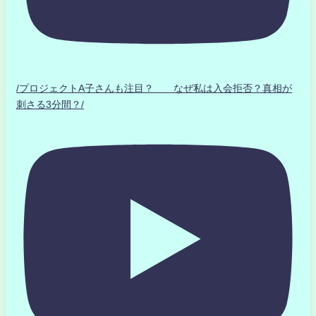
/プロジェクトA子さんも注目？ なぜ私は入会拒否？真相が
刺さる3分間？/