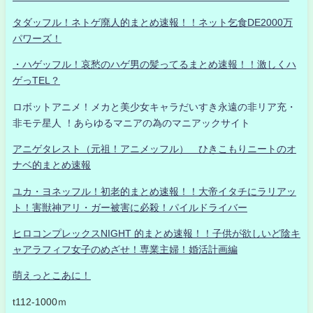
タダッフル！ネトゲ廃人的まとめ速報！！ネット乞食DE2000万
パワーズ！
・ハゲッフル！哀愁のハゲ男の髪ってるまとめ速報！！激しくハ
ゲっTEL？
ロボットアニメ！メカと美少女キャラだいすき永遠の非リア充・
非モテ星人 ！あらゆるマニアの為のマニアックサイト
アニゲタレスト（元祖！アニメッフル） ひきこもりニートのオ
ナベ的まとめ速報
ユカ・ヨネッフル！初老的まとめ速報！！大帝イタチにラリアッ
ト！害獣神アリ・ガー被害に必殺！パイルドライバー
ヒロコンプレックスNIGHT 的まとめ速報！！子供が欲しいど陰キ
ャアラフィフ女子のめざせ！専業主婦！婚活計画編
萌えっとこあに！
t112-1000ｍ