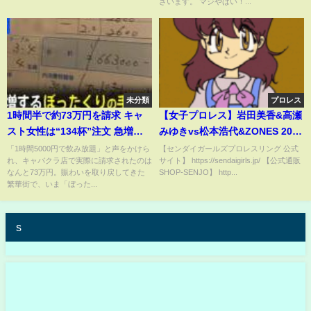
ざいます。 マジやばい！...
未分類
プロレス
1時間半で約73万円を請求 キャ
【女子プロレス】岩田美香&高瀬
スト女性は“134杯”注文 急増す
みゆきvs松本浩代&ZONES 2024
る「ぼったくり」の手口とは｜
年4月19日宮城野区文化センター
「1時間5000円で飲み放題」と声をかけら
【センダイガールズプロレスリング 公式
れ、キャバクラ店で実際に請求されたのは
サイト】 https://sendaigirls.jp/ 【公式通販
TBS NEWS DIG
なんと73万円。賑わいを取り戻してきた
SHOP-SENJO】 http...
繁華街で、いま「ぼった...
s