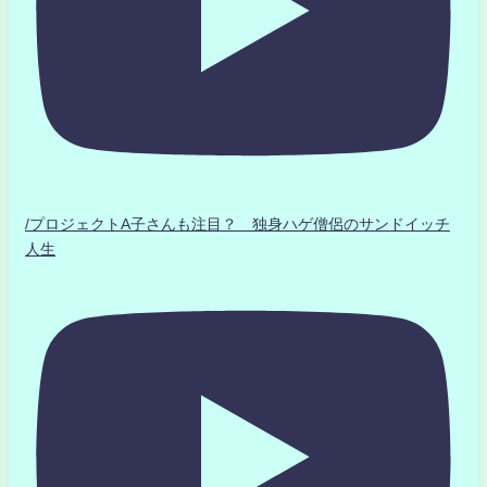
/プロジェクトA子さんも注目？ 独身ハゲ僧侶のサンドイッチ
人生