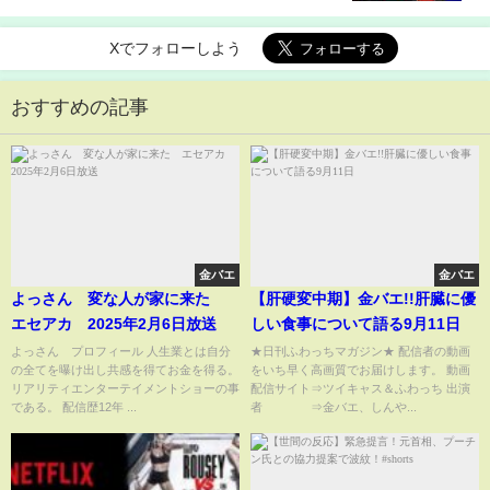
Xでフォローしよう
おすすめの記事
金バエ
金バエ
よっさん 変な人が家に来た
【肝硬変中期】金バエ!!肝臓に優
エセアカ 2025年2月6日放送
しい食事について語る9月11日
よっさん プロフィール 人生業とは自分
★日刊ふわっちマガジン★ 配信者の動画
の全てを曝け出し共感を得てお金を得る。
をいち早く高画質でお届けします。 動画
リアリティエンターテイメントショーの事
配信サイト⇒ツイキャス＆ふわっち 出演
である。 配信歴12年 ...
者 ⇒金バエ、しんや...