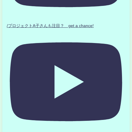
/プロジェクトA子さんも注目？ get a chance!