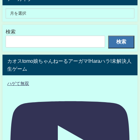
検索
検索
カオスtomo娘ちゃんねーるアーガマ!Haraハラ!未解決人
生ゲーム
ハゲて無双