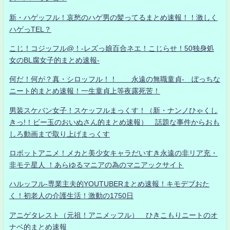
新・ハゲッフル！哀愁のハゲ男の髪ってるまとめ速報！！激しく
ハゲっTEL？
こじ！コジッフル@！-レズっ娘百合ネエ！こじらせ！50独身処
女のBL腐女子的まとめ速報-
何だ！何が？真・シロッフル！！ 永遠の無職童貞- ぼっちな
ニート的まとめ速報！一生童貞上等夜露死苦！
男装スケバン女子！スケッフルまっくす！（新・ナンノひゃくし
きっ!！ビー玉のおいぬさん的まとめ速報） 話題な事件からおも
しろ動画まで取り上げまっくす
ロボットアニメ！メカと美少女キャラだいすき永遠の非リア充・
非モテ星人 ！あらゆるマニアの為のマニアックサイト
ハルッフル-専業主夫的YOUTUBERまとめ速報！キモデブおた
く！初老人の介護生活！激動の1750日
アニゲタレスト（元祖！アニメッフル） ひきこもりニートのオ
ナベ的まとめ速報