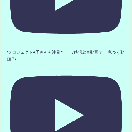
/プロジェクトA子さんも注目？ /感想戯言動画？.一息つく動
画？/