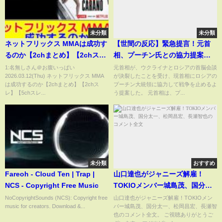
未分類
未分類
ネットフリックス MMAは成功す
【世間の反応】緊急提言！元首
るのか【2chまとめ】【2chス
相、プーチン氏との協力提案で
レ】【5chスレ】
波紋！#shorts
1:名無しさん＠お腹いっぱい
元首相が、ウクライナとロシアの首脳会談
2026.03.12(Thu) ネットフリックス MMA
が決裂したことを受け、現首相にロシアの
は成功するのか【2chまとめ】【2chス
プーチン大統領に協力して戦争を止めるよ
レ】【5chスレ...
う提案した。 元首相は、プ...
未分類
おすすめ
Fareoh - Cloud Ten | Trap |
山口達也がジャニーズ解雇！
NCS - Copyright Free Music
TOKIOメンバー城島茂、国分太
一、松岡昌宏、長瀬智也のコメ
NoCopyrightSounds (NCS): Copyright free
山口達也がジャニーズ解雇！TOKIOメン
music for creators. Download &...
バー城島茂、国分太一、松岡昌宏、長瀬智
ント全文
也のコメント全文。 ご視聴ありがとうご