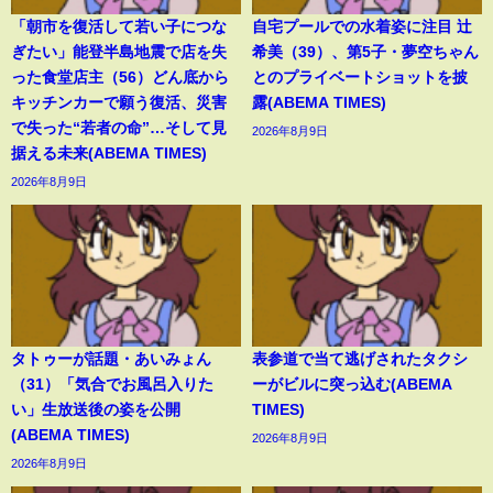
「朝市を復活して若い子につな
自宅プールでの水着姿に注目 辻
ぎたい」能登半島地震で店を失
希美（39）、第5子・夢空ちゃん
った食堂店主（56）どん底から
とのプライベートショットを披
キッチンカーで願う復活、災害
露(ABEMA TIMES)
で失った“若者の命”…そして見
2026年8月9日
据える未来(ABEMA TIMES)
2026年8月9日
タトゥーが話題・あいみょん
表参道で当て逃げされたタクシ
（31）「気合でお風呂入りた
ーがビルに突っ込む(ABEMA
い」生放送後の姿を公開
TIMES)
(ABEMA TIMES)
2026年8月9日
2026年8月9日