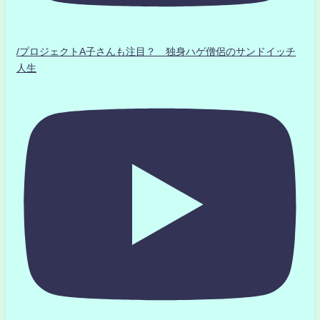
/プロジェクトA子さんも注目？ 独身ハゲ僧侶のサンドイッチ
人生