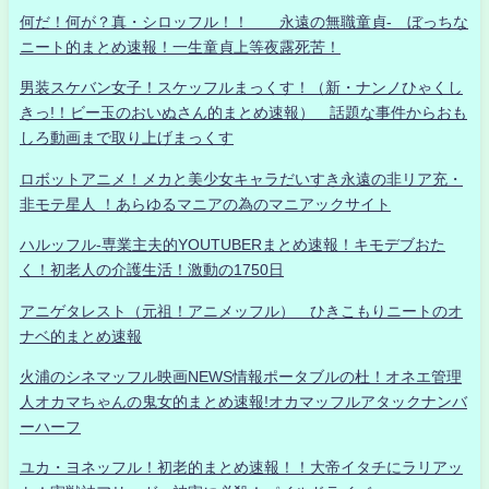
何だ！何が？真・シロッフル！！ 永遠の無職童貞- ぼっちな
ニート的まとめ速報！一生童貞上等夜露死苦！
男装スケバン女子！スケッフルまっくす！（新・ナンノひゃくし
きっ!！ビー玉のおいぬさん的まとめ速報） 話題な事件からおも
しろ動画まで取り上げまっくす
ロボットアニメ！メカと美少女キャラだいすき永遠の非リア充・
非モテ星人 ！あらゆるマニアの為のマニアックサイト
ハルッフル-専業主夫的YOUTUBERまとめ速報！キモデブおた
く！初老人の介護生活！激動の1750日
アニゲタレスト（元祖！アニメッフル） ひきこもりニートのオ
ナベ的まとめ速報
火浦のシネマッフル映画NEWS情報ポータブルの杜！オネエ管理
人オカマちゃんの鬼女的まとめ速報!オカマッフルアタックナンバ
ーハーフ
ユカ・ヨネッフル！初老的まとめ速報！！大帝イタチにラリアッ