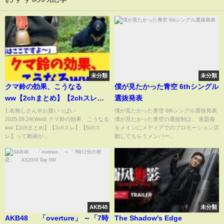
未分類
未分類
クマ鈴の効果、こうなる
僕が見たかった青空 6thシングル
ww【2chまとめ】【2chスレ】
選抜発表
【5chスレ】
1:名無しさん＠お腹いっぱい
僕が見たかった青空 6thシングル選抜発表
2025.09.24(Wed) クマ鈴の効果、こうなる
僕が見たかった青空の選抜制は、 表題曲
ww【2chまとめ】【2chスレ】【5chス
をメインにメディアでのプロモーション活
レ】って動画が...
動してもらうメンバー...
AKB48
未分類
AKB48 「overture」 ～「7時
The Shadow's Edge