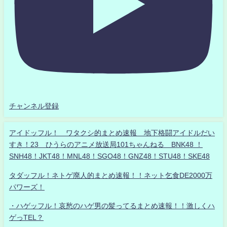
チャンネル登録
アイドッフル！ ワタクシ的まとめ速報 地下格闘アイドルだい
すき！23 ひうらのアニメ放送局101ちゃんねる BNK48 ！
SNH48！JKT48！MNL48！SGO48！GNZ48！STU48！SKE48
タダッフル！ネトゲ廃人的まとめ速報！！ネット乞食DE2000万
パワーズ！
・ハゲッフル！哀愁のハゲ男の髪ってるまとめ速報！！激しくハ
ゲっTEL？