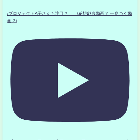
/プロジェクトA子さんも注目？ /感想戯言動画？.一息つく動
画？/