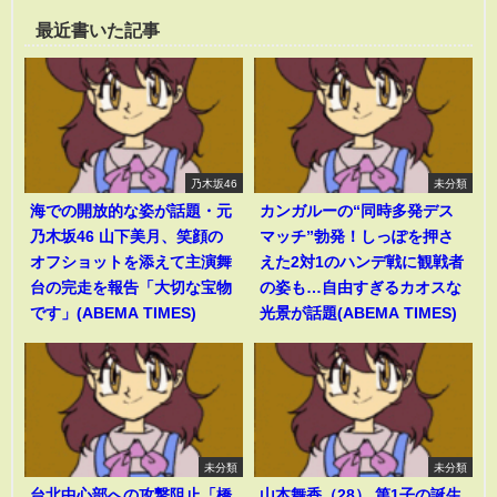
最近書いた記事
乃木坂46
未分類
海での開放的な姿が話題・元
カンガルーの“同時多発デス
乃木坂46 山下美月、笑顔の
マッチ”勃発！しっぽを押さ
オフショットを添えて主演舞
えた2対1のハンデ戦に観戦者
台の完走を報告「大切な宝物
の姿も…自由すぎるカオスな
です」(ABEMA TIMES)
光景が話題(ABEMA TIMES)
未分類
未分類
台北中心部への攻撃阻止「橋
山本舞香（28） 第1子の誕生