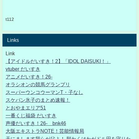
t112
Links
Link
【アイドルだいすき！2】「IDOL DAISUKI！」
vtuber だいすき
アニメだいすき！26-
オラシオンの競馬グランプリ
スーパーウンコウーマンT・子なし
スケバン氷子のまとめ速報！
とおやまエリア51
一番くじ福袋 だいすき
声優だいすき！26- bnk46
大阪エキストラNOTE！芸能情報局
天にまします我らが父よ！ 願わくはわがドル円を守りた