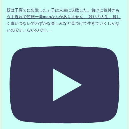
親は子育てに失敗した」子は人生に失敗した。負けに気付きも
う手遅れで逆転一発manなんかありません、 残りの人生、貧し
く食いつないでわずかな楽しみなど見つけて生きていくしかな
いのです。ないのです。