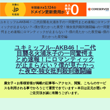
ユキミッフルAKB46！-二代目襲名火浦氷子の一同驚愕まとめ速報にロマンテ
ィックが止まらない？--僕が見たかった夜空！独女批判殺到激闘編--の一同驚
愕まとめ速報にロマンティックが止まらない？-僕の見たかった夜空編--僕の
見たかった星空編-
ユキミッフル--AKB46！--二代
目襲名火浦氷子の一同驚愕ま
とめ速報！にロマンティック
が止まらない？僕が見たかっ
た夜空-独女批判殺到激闘編
腐女子＜お客様皆様が掲載の記事等へアクセス、閲覧、こちらのサービ
スを利用される事でかろうじて運営できています＞本日は足元が悪い中
ご足労頂き誠に有難うございます。