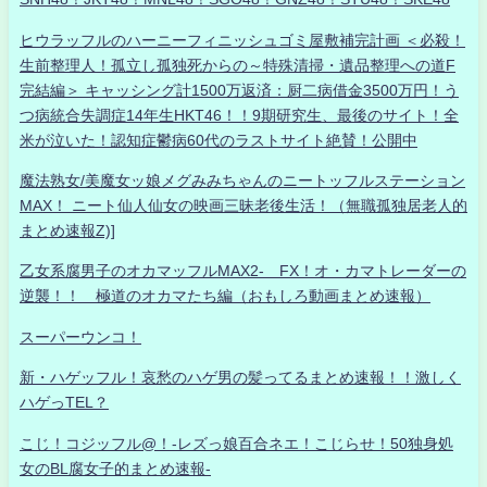
ヒウラッフルのハーニーフィニッシュゴミ屋敷補完計画 ＜必殺！
生前整理人！孤立し孤独死からの～特殊清掃・遺品整理への道F
完結編＞ キャッシング計1500万返済：厨二病借金3500万円！う
つ病統合失調症14年生HKT46！！9期研究生、最後のサイト！全
米が泣いた！認知症鬱病60代のラストサイト絶賛！公開中
魔法熟女/美魔女ッ娘メグみみちゃんのニートッフルステーション
MAX！ ニート仙人仙女の映画三昧老後生活！（無職孤独居老人的
まとめ速報Z)]
乙女系腐男子のオカマッフルMAX2- FX！オ・カマトレーダーの
逆襲！！ 極道のオカマたち編（おもしろ動画まとめ速報）
スーパーウンコ！
新・ハゲッフル！哀愁のハゲ男の髪ってるまとめ速報！！激しく
ハゲっTEL？
こじ！コジッフル@！-レズっ娘百合ネエ！こじらせ！50独身処
女のBL腐女子的まとめ速報-