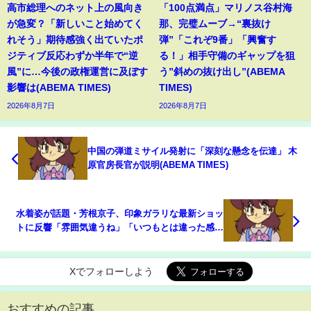
高市総理へのネット上の風向き
「100点満点」マリノス谷村海
が急変？「新しいこと始めてく
那、完璧ムーブ→“裏抜け
れそう」期待感強く出ていたポ
弾”「これぞ9番」「興奮す
ジティブ反応わずか半年で“逆
る！」相手守備のギャップを狙
風”に…今後の政権運営に及ぼす
う”斜めの抜け出し”(ABEMA
影響は(ABEMA TIMES)
TIMES)
2026年8月7日
2026年8月7日
中国の弾道ミサイル発射に「深刻な懸念を伝達」 木
原官房長官が説明(ABEMA TIMES)
水着姿が話題・芳根京子、印象ガラリな最新ショッ
トに反響「雰囲気違うね」「いつもとは違った感じ
で可愛い」(ABEMA TIMES)
Xでフォローしよう
おすすめの記事