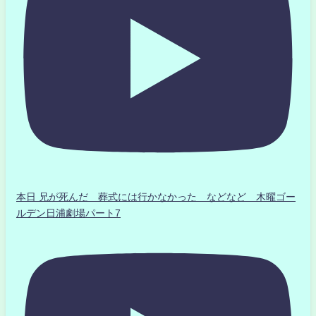
本日 兄が死んだ 葬式には行かなかった などなど 木曜ゴー
ルデン日浦劇場パート7