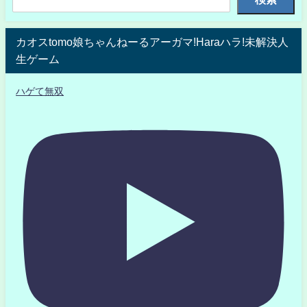
カオスtomo娘ちゃんねーるアーガマ!Haraハラ!未解決人
生ゲーム
ハゲて無双