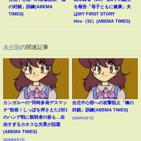
の封鎖」訓練(ABEMA
を報告「母子ともに健康」夫
TIMES)
はMY FIRST STORY
Hiro（32）(ABEMA TIMES)
未分類
の関連記事
カンガルーの“同時多発デスマッ
台北中心部への攻撃阻止「橋の
チ”勃発！しっぽを押さえた2対1
封鎖」訓練(ABEMA TIMES)
のハンデ戦に観戦者の姿も…自
2026年8月7日
由すぎるカオスな光景が話題
(ABEMA TIMES)
2026年8月7日