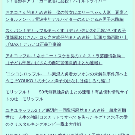
ト！害獣神アリ・ガー被害に必殺！パイルドライバー
おネコさん的まとめ速報 僕の彼女はエリーちゃん人形！豆腐メ
ンタルメンヘラ電波中年アルバイターのぬいぐるみ男子末路編
スケバン！デカッフルまっくす（デカい強い2次元嫁だいすき子
供部屋おじさんヒロシ之古惑仔的まとめ速報）話題な動画取り上
げMAX！デカいは正義刑事編
アキヨッフル-！ネオニートスケ番長のエキストラ芸能情報局！
（子ども部屋おばさんの自宅警備員的まとめ速報）
[ヨシヨシロッフル-！！-素浪人勇者カツオンの未解決事件簿へよ
うこそYOUKO！のナンノ洋子のはなしは信じるな編）]
モリッフル！ 50代無職独身的まとめ速報！有益便利情報サイ
トの杜 モリッフル
ユキユキッフル2！ど底辺的一同驚愕騒然まとめ速報！超氷河期
世代！人生の強制ロスカットですべてを失ったキグナス氷子の愛
のクリスタルキングボンビー脱出大作戦