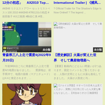
12分の初恋」 AX2010 Top
International Trailer | 《捕风捉
100
影》国际预告
AKB48 リクエストアワー セットリストベ
? Official Trailer for The Shadow’s Edge Is
スト100 2010 #AKB48 #7時12分の初恋 #
Now Online❗️ ? The legend ...
前田敦子 #大江朝美 #駒谷仁美 #増...
未分類
未分類
青森県三八上北で震度4(2022年9
【歴史解説】火薬が変えた世
月20日)
界 そして農産物増産へ
午前9時6分ごろに青森県三八上北で震
【重要】動画内にどえらい間違いが2つあ
度4の地震がありました。 震源地は、岩
ります。固定コメントをご覧くださいま
手県沖で、地震の規模（マグニチュード）
せ… 人類の文明とともに火薬も進化して
は4.4と推定されます。...
きました。 火薬が人類史に与...