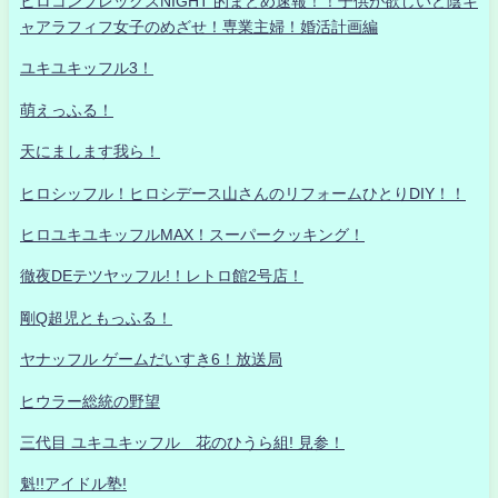
ヒロコンプレックスNIGHT 的まとめ速報！！子供が欲しいど陰キ
ャアラフィフ女子のめざせ！専業主婦！婚活計画編
ユキユキッフル3！
萌えっふる！
天にまします我ら！
ヒロシッフル！ヒロシデース山さんのリフォームひとりDIY！！
ヒロユキユキッフルMAX！スーパークッキング！
徹夜DEテツヤッフル!！レトロ館2号店！
剛Q超児ともっふる！
ヤナッフル ゲームだいすき6！放送局
ヒウラー総統の野望
三代目 ユキユキッフル 花のひうら組! 見参！
魁!!アイドル塾!