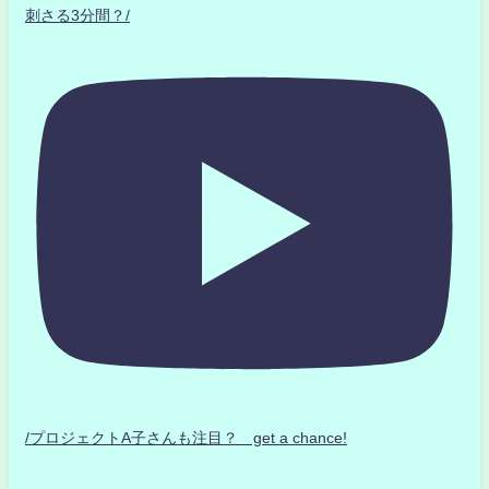
刺さる3分間？/
/プロジェクトA子さんも注目？ get a chance!