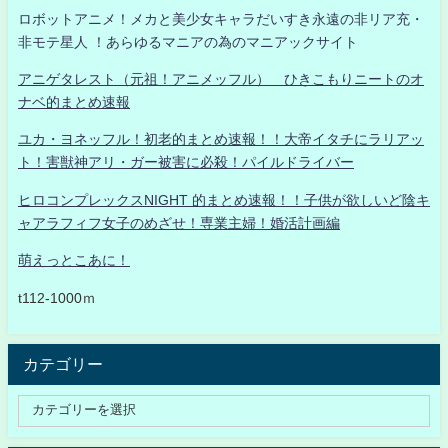
ロボットアニメ！メカと美少女キャラだいすき永遠の非リア充・
非モテ星人 ！あらゆるマニアの為のマニアックサイト
アニゲタレスト（元祖！アニメッフル） ひきこもりニートのオ
ナベ的まとめ速報
ユカ・ヨネッフル！初老的まとめ速報！！大帝イタチにラリアッ
ト！害獣神アリ・ガー被害に必殺！パイルドライバー
ヒロコンプレックスNIGHT 的まとめ速報！！子供が欲しいど陰キ
ャアラフィフ女子のめざせ！専業主婦！婚活計画編
萌えっとこあに！
t112-1000ｍ
カテゴリー