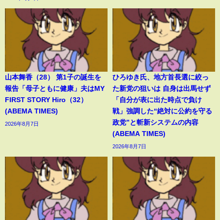
山本舞香（28） 第1子の誕生を
ひろゆき氏、地方首長選に絞っ
報告「母子ともに健康」夫はMY
た新党の狙いは 自身は出馬せず
FIRST STORY Hiro（32）
「自分が表に出た時点で負け
(ABEMA TIMES)
戦」強調した“絶対に公約を守る
政党”と斬新システムの内容
2026年8月7日
(ABEMA TIMES)
2026年8月7日