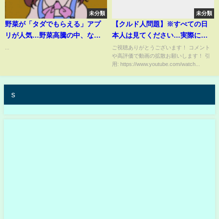
未分類
未分類
野菜が「タダでもらえる」アプ
【クルド人問題】※すべての日
リが人気…野菜高騰の中、な
本人は見てください…実際に川
ぜ“タダ”で?【THE TIME,】
口市に行ったら大変な事になり
...
ご視聴ありがとうございます！ コメント
や高評価で動画の拡散お願いします！ 引
ました…【河合ゆうすけ/三橋貴
用: https://www.youtube.com/watch...
明】
s