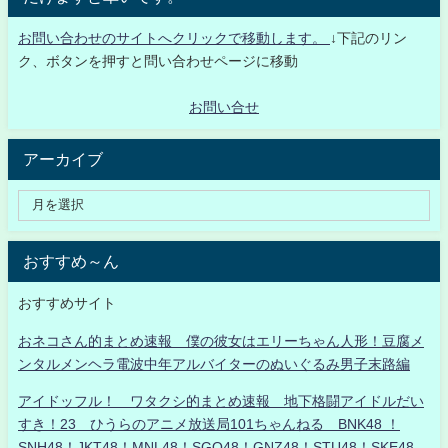
お問い合わせのサイトへクリックで移動します。
↓下記のリン
ク、ボタンを押すと問い合わせページに移動
お問い合せ
アーカイブ
おすすめ～ん
おすすめサイト
おネコさん的まとめ速報 僕の彼女はエリーちゃん人形！豆腐メ
ンタルメンヘラ電波中年アルバイターのぬいぐるみ男子末路編
アイドッフル！ ワタクシ的まとめ速報 地下格闘アイドルだい
すき！23 ひうらのアニメ放送局101ちゃんねる BNK48 ！
SNH48！JKT48！MNL48！SGO48！GNZ48！STU48！SKE48