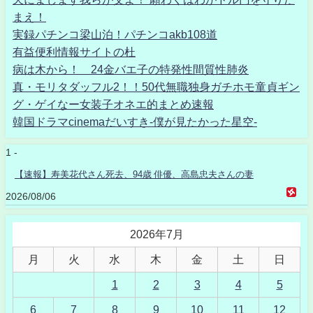
まえ！
実録パチンコ梁山泊！パチンコakb108道
有益便利情報サイトの杜
病は木から！ 24金バエ子の特発性間質性肺炎
真・モリタダッフル2！！50代無職独身ガチホモ童貞ギン
グ・ゲイなー女装子オネエ的まとめ速報
韓国ドラマcinemaだいすき-僕が見たかった星空-
1 -
【速報】寿美花代さん死去、94歳 俳優、高島忠夫さんの妻
2026/08/06
2026年7月
月
火
水
木
金
土
日
1
2
3
4
5
6
7
8
9
10
11
12