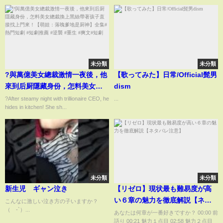
未分類
未分類
?與萬億美女總裁激情一夜後，他
【歌ってみた】日常/Official髭男
來到后厨隱藏身份，怎料美女總
dism
裁換上黑絲帶著孩子直接找上門
?After steamy night with trillionaire CEO, he
...
hides in kitchen! She sh...
來！【萌娃：落魄爹地是厨神】
全集#熱門短劇 #短劇推薦 #逆襲
#重生 #爽文#短劇
未分類
未分類
新生児 ギャン泣き
【リゼロ】現状最も難易度が高
い６章の魅力を徹底解説【ネタ
こんなに激しい泣き方の子いますか？
（´-`）...
バレ注意】
あなたは何章が一番好きですか？ 00:00 前
語り 00:21 魅力１点目 02:58 魅力２点目