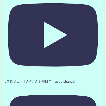
/プロジェクトA子さんも注目？ get a chance!