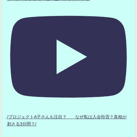
/プロジェクトA子さんも注目？ なぜ私は入会拒否？真相が
刺さる3分間？/