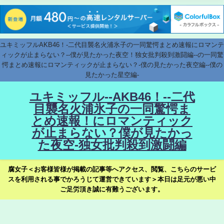
ユキミッフルAKB46！-二代目襲名火浦氷子の一同驚愕まとめ速報にロマンテ
ィックが止まらない？--僕が見たかった夜空！独女批判殺到激闘編--の一同驚
愕まとめ速報にロマンティックが止まらない？-僕の見たかった夜空編--僕の
見たかった星空編-
ユキミッフル--AKB46！--二代
目襲名火浦氷子の一同驚愕ま
とめ速報！にロマンティック
が止まらない？僕が見たかっ
た夜空-独女批判殺到激闘編
腐女子＜お客様皆様が掲載の記事等へアクセス、閲覧、こちらのサービ
スを利用される事でかろうじて運営できています＞本日は足元が悪い中
ご足労頂き誠に有難うございます。