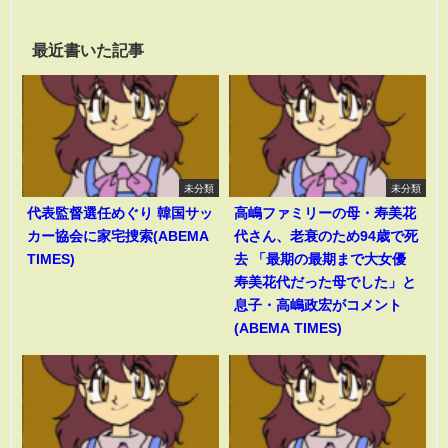
最近書いた記事
未分類
未分類
代表監督選任めぐり 韓国サッ
高嶋ファミリーの母・寿美花
カー協会に家宅捜索(ABEMA
代さん、老衰のため94歳で死
TIMES)
去 「最期の最期まで大女優
寿美花代だった母でした」と
息子・高嶋政宏がコメント
(ABEMA TIMES)