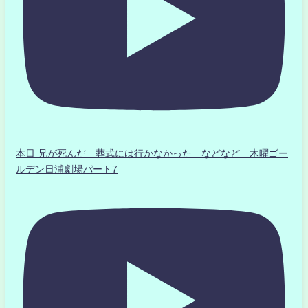
本日 兄が死んだ 葬式には行かなかった などなど 木曜ゴー
ルデン日浦劇場パート7