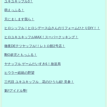
ユキユキッフル3！
萌えっふる！
天にまします我ら！
ヒロシッフル！ヒロシデース山さんのリフォームひとりDIY！！
ヒロユキユキッフルMAX！スーパークッキング！
徹夜DEテツヤッフル!！レトロ館2号店！
剛Q超児ともっふる！
ヤナッフル ゲームだいすき6！放送局
ヒウラー総統の野望
三代目 ユキユキッフル 花のひうら組! 見参！
魁!!アイドル塾!