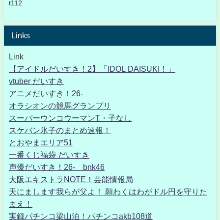
t112
Links
Link
【アイドルだいすき！2】「IDOL DAISUKI！」
vtuber だいすき
アニメだいすき！26-
オラシオンの競馬グランプリ
スーパーウンコウーマンT・子なし
スケバン氷子のまとめ速報！
とおやまエリア51
一番くじ福袋 だいすき
声優だいすき！26- bnk46
大阪エキストラNOTE！芸能情報局
天にまします我らが父よ！ 願わくはわがドル円を守りた
まえ！
実録パチンコ梁山泊！パチンコakb108道