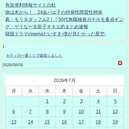
有益便利情報サイトの杜
病は木から！ 24金バエ子の特発性間質性肺炎
真・モリタダッフル2！！50代無職独身ガチホモ童貞ギン
グ・ゲイなー女装子オネエ的まとめ速報
韓国ドラマcinemaだいすき-僕が見たかった星空-
1 -
キティの一番くじで破産しました
2026/08/06
2026年7月
月
火
水
木
金
土
日
1
2
3
4
5
6
7
8
9
10
11
12
13
14
15
16
17
18
19