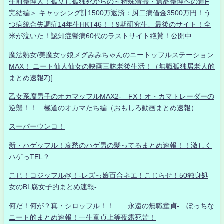
生前整理人！孤立し孤独死からの～特殊清掃・遺品整理への道F
完結編＞ キャッシング計1500万返済：厨二病借金3500万円！う
つ病統合失調症14年生HKT46！！9期研究生、最後のサイト！全
米が泣いた！認知症鬱病60代のラストサイト絶賛！公開中
魔法熟女/美魔女ッ娘メグみみちゃんのニートッフルステーション
MAX！ ニート仙人仙女の映画三昧老後生活！（無職孤独居老人的
まとめ速報Z)]
乙女系腐男子のオカマッフルMAX2- FX！オ・カマトレーダーの
逆襲！！ 極道のオカマたち編（おもしろ動画まとめ速報）
スーパーウンコ！
新・ハゲッフル！哀愁のハゲ男の髪ってるまとめ速報！！激しく
ハゲっTEL？
こじ！コジッフル@！-レズっ娘百合ネエ！こじらせ！50独身処
女のBL腐女子的まとめ速報-
何だ！何が？真・シロッフル！！ 永遠の無職童貞- ぼっちな
ニート的まとめ速報！一生童貞上等夜露死苦！