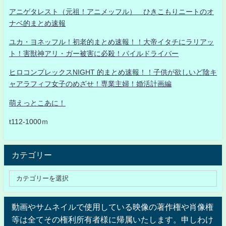
アニゲタレスト（元祖！アニメッフル） ひきこもりニートのオ
ナベ的まとめ速報
ユカ・ヨネッフル！初老的まとめ速報！！大帝イタチにラリアッ
ト！害獣神アリ・ガー被害に必殺！パイルドライバー
ヒロコンプレックスNIGHT 的まとめ速報！！子供が欲しいど陰キ
ャアラフィフ女子のめざせ！専業主婦！婚活計画編
萌えっとこあに！
t112-1000ｍ
カテゴリー
動画やサムネイルで使用している映像の著作権や肖像権
等は全てその権利所有者様に帰属いたします。申しわけ