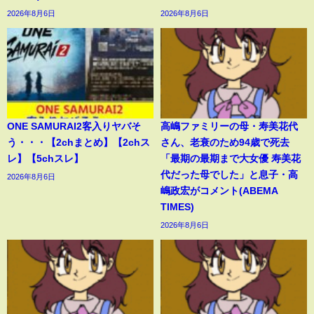
2026年8月6日
2026年8月6日
ONE SAMURAI2客入りヤバそ
高嶋ファミリーの母・寿美花代
う・・・【2chまとめ】【2chス
さん、老衰のため94歳で死去
レ】【5chスレ】
「最期の最期まで大女優 寿美花
代だった母でした」と息子・高
2026年8月6日
嶋政宏がコメント(ABEMA
TIMES)
2026年8月6日