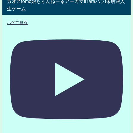
カオスtomo娘ちゃんねーるアーガマ!Haraハラ!未解決人
生ゲーム
ハゲて無双