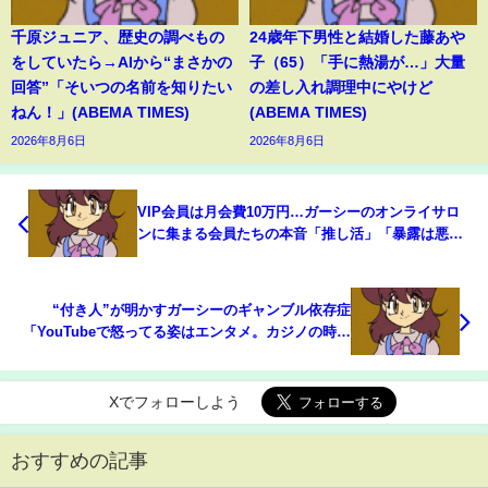
千原ジュニア、歴史の調べもの
24歳年下男性と結婚した藤あや
をしていたら→AIから“まさかの
子（65）「手に熱湯が…」大量
回答”「そいつの名前を知りたい
の差し入れ調理中にやけど
ねん！」(ABEMA TIMES)
(ABEMA TIMES)
2026年8月6日
2026年8月6日
VIP会員は月会費10万円…ガーシーのオンライサロ
ンに集まる会員たちの本音「推し活」「暴露は悪く
ないと思う。だって真実でしょ？」(ABEMA
TIMES)
“付き人”が明かすガーシーのギャンブル依存症
「YouTubeで怒ってる姿はエンタメ。カジノの時は
ガチギレ、止められない」(ABEMA TIMES)
Xでフォローしよう
おすすめの記事