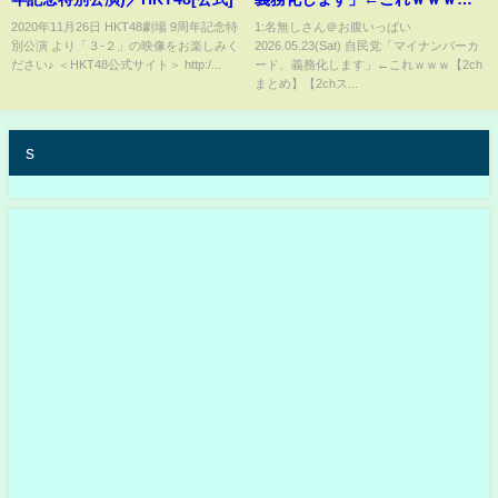
【2chまとめ】【2chスレ】
2020年11月26日 HKT48劇場 9周年記念特
1:名無しさん＠お腹いっぱい
別公演 より「３-２」の映像をお楽しみく
2026.05.23(Sat) 自民党「マイナンバーカ
【5chスレ】
ださい♪ ＜HKT48公式サイト＞ http:/...
ード、義務化します」←これｗｗｗ【2ch
まとめ】【2chス...
s