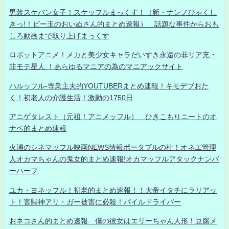
男装スケバン女子！スケッフルまっくす！（新・ナンノひゃくし
きっ!！ビー玉のおいぬさん的まとめ速報） 話題な事件からおも
しろ動画まで取り上げまっくす
ロボットアニメ！メカと美少女キャラだいすき永遠の非リア充・
非モテ星人 ！あらゆるマニアの為のマニアックサイト
ハルッフル-専業主夫的YOUTUBERまとめ速報！キモデブおた
く！初老人の介護生活！激動の1750日
アニゲタレスト（元祖！アニメッフル） ひきこもりニートのオ
ナベ的まとめ速報
火浦のシネマッフル映画NEWS情報ポータブルの杜！オネエ管理
人オカマちゃんの鬼女的まとめ速報!オカマッフルアタックナンバ
ーハーフ
ユカ・ヨネッフル！初老的まとめ速報！！大帝イタチにラリアッ
ト！害獣神アリ・ガー被害に必殺！パイルドライバー
おネコさん的まとめ速報 僕の彼女はエリーちゃん人形！豆腐メ