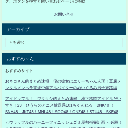
ク、ボタンを押すと問い合わせページに移動
お問い合せ
アーカイブ
おすすめ～ん
おすすめサイト
おネコさん的まとめ速報 僕の彼女はエリーちゃん人形！豆腐メ
ンタルメンヘラ電波中年アルバイターのぬいぐるみ男子末路編
アイドッフル！ ワタクシ的まとめ速報 地下格闘アイドルだい
すき！23 ひうらのアニメ放送局101ちゃんねる BNK48 ！
SNH48！JKT48！MNL48！SGO48！GNZ48！STU48！SKE48
ヒウラッフルのハーニーフィニッシュゴミ屋敷補完計画 ＜必殺！