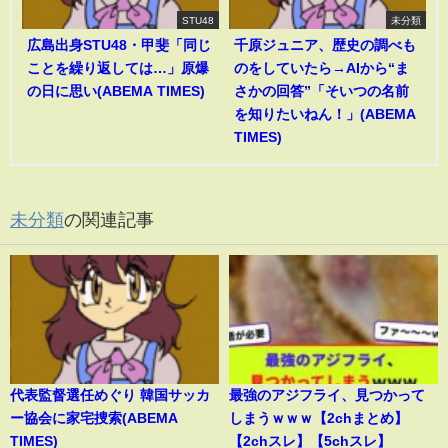
STU48
未分類
広島出身STU48・甲斐「同じ
千原ジュニア、歴史の調べも
ことを繰り返しては…」原爆
のをしていたら→AIから“ま
の日に思い(ABEMA TIMES)
さかの回答”「そいつの名前
を知りたいねん！」(ABEMA
TIMES)
未分類
の関連記事
代表監督選任めぐり 韓国サッカ
最強のアジフライ、見つかって
ー協会に家宅捜索(ABEMA
しまうｗｗｗ【2chまとめ】
TIMES)
【2chスレ】【5chスレ】