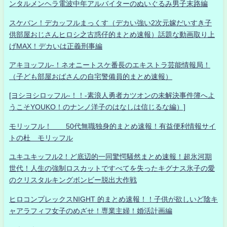
ンタルメンヘラ電波中年アルバイターのぬいぐるみ男子末路編
スケバン！デカッフルまっくす（デカい強い2次元嫁だいすき子
供部屋おじさんヒロシ之古惑仔的まとめ速報）話題な動画取り上
げMAX！デカいは正義刑事編
アキヨッフル-！ネオニートスケ番長のエキストラ芸能情報局！
（子ども部屋おばさんの自宅警備員的まとめ速報）
[ヨシヨシロッフル-！！-素浪人勇者カツオンの未解決事件簿へよ
うこそYOUKO！のナンノ洋子のはなしは信じるな編）]
モリッフル！ 50代無職独身的まとめ速報！有益便利情報サイ
トの杜 モリッフル
ユキユキッフル2！ど底辺的一同驚愕騒然まとめ速報！超氷河期
世代！人生の強制ロスカットですべてを失ったキグナス氷子の愛
のクリスタルキングボンビー脱出大作戦
ヒロコンプレックスNIGHT 的まとめ速報！！子供が欲しいど陰キ
ャアラフィフ女子のめざせ！専業主婦！婚活計画編