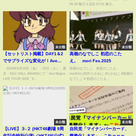
05:39 魅力３点目 07:01 魅力...
未分類
未分類
【セットリスト掲載】DAY1＆2
高嶺のなでしこ 初恋のこた
でサプライズな変化が！Ave
え。 mori Fes.2025
Mujica LIVE TOUR
2026年6月19日（金）・20日（土）、東
高嶺のなでしこ 初恋のこたえ。
京・SGC HALL ARIAKEにて「Ave Mujica
moriFes.2025 たかねこ #たかねこ #高嶺の
2026「Exitus」-FINAL-ライブ
LIVE TOUR 2026「E...
なでしこ # 初恋のこたえ...
レポート(ABEMA TIMES)
未分類
未分類
【LIVE】３-２ (HKT48劇場 9周
自民党「マイナンバーカード、
年記念特別公演)／HKT48[公式]
義務化します」←これｗｗｗ