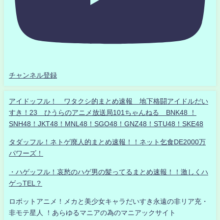
チャンネル登録
アイドッフル！ ワタクシ的まとめ速報 地下格闘アイドルだい
すき！23 ひうらのアニメ放送局101ちゃんねる BNK48 ！
SNH48！JKT48！MNL48！SGO48！GNZ48！STU48！SKE48
タダッフル！ネトゲ廃人的まとめ速報！！ネット乞食DE2000万
パワーズ！
・ハゲッフル！哀愁のハゲ男の髪ってるまとめ速報！！激しくハ
ゲっTEL？
ロボットアニメ！メカと美少女キャラだいすき永遠の非リア充・
非モテ星人 ！あらゆるマニアの為のマニアックサイト