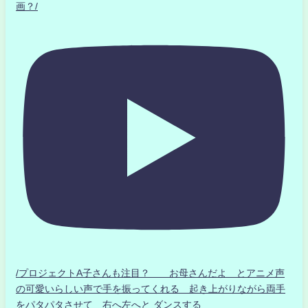
画？/
/プロジェクトA子さんも注目？ お母さんだよ とアニメ声
の可愛いらしい声で手を振ってくれる 起き上がりながら両手
をパタパタさせて 右へ左へと ダンスする