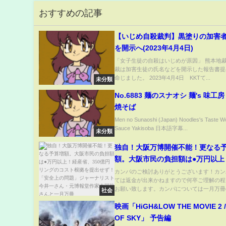
おすすめの記事
【いじめ自殺裁判】黒塗りの加害
を開示へ(2023年4月4日)
「女子生徒の自殺はいじめが原因」 熊本地
裁は加害生徒の氏名などを開示した報告書提
命じました。 2023年4月4日 KKTて...
未分類
No.6883 麺のスナオシ 麺's 味工
焼そば
Men no Sunaoshi (Japan) Noodles's Taste W
Sauce Yakisoba 日本語字幕...
未分類
独自！大阪万博開催不能！更なる
額。大阪市民の負担額は●万円以上
省、350億円リングのコスト根拠
カンパのご検討ありがとうございます！カン
ては返金が出来かねますので何卒ご理解の程
ず！「安全上の問題」ジャーナリ
お願い致します。カンパについては一月万冊の
社会
一さん・元博報堂作家本間龍さん
冊
映画「HiGH&LOW THE MOVIE 2 /
OF SKY」 予告編