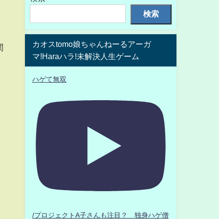
検索
カオスtomo娘ちゃんねーるアーガ
関
マ!Haraハラ!未解決人生ゲーム
ハゲて無双
/プロジェクトA子さんも注目？ 独身ハゲ僧