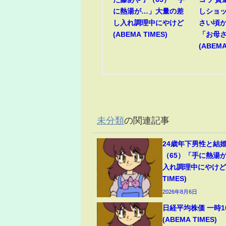
に熱湯が…」大量の差
しショ
し入れ調理中にやけど
さい頃
(ABEMA TIMES)
「お母
(ABEMA
未分類
の関連記事
24歳年下男性と結
（65）「手に熱湯
入れ調理中にやけど(
TIMES)
2026年8月6日
日経平均株価 一時1
(ABEMA TIMES)