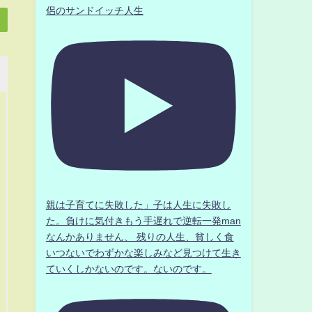
侶のサンドイッチ人生
親は子育てに失敗した」子は人生に失敗し
た。負けに気付きもう手遅れで逆転一発man
なんかありません、 残りの人生、貧しく食
いつないでわずかな楽しみなど見つけて生き
ていくしかないのです。ないのです。