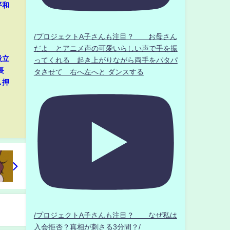
平和
/プロジェクトA子さんも注目？ お母さん
だよ とアニメ声の可愛いらしい声で手を振
設立
ってくれる 起き上がりながら両手をパタパ
長
タさせて 右へ左へと ダンスする
し押
/プロジェクトA子さんも注目？ なぜ私は
入会拒否？真相が刺さる3分間？/