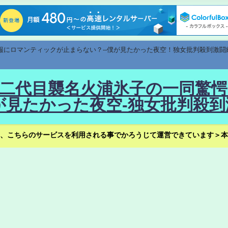
速報にロマンティックが止まらない？--僕が見たかった夜空！独女批判殺到激闘
！--二代目襲名火浦氷子の一同
見たかった夜空-独女批判殺到
、こちらのサービスを利用される事でかろうじて運営できています＞本