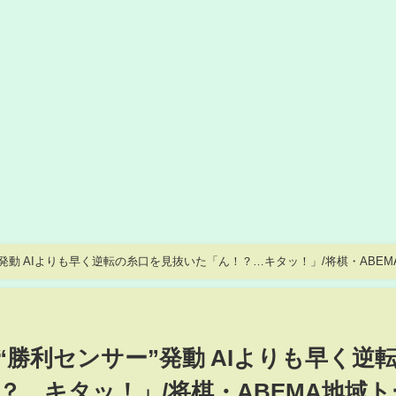
発動 AIよりも早く逆転の糸口を見抜いた「ん！？…キタッ！」/将棋・ABEM
勝利センサー”発動 AIよりも早く逆
？…キタッ！」/将棋・ABEMA地域ト