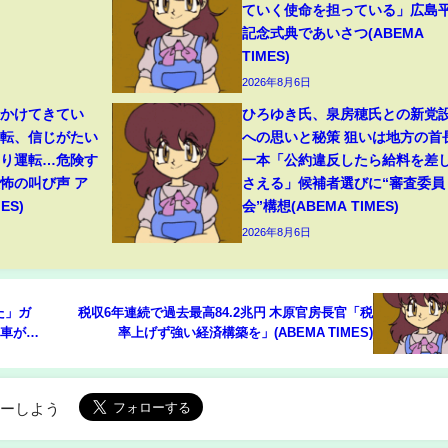
ていく使命を担っている」広島
記念式典であいさつ(ABEMA
TIMES)
2026年8月6日
いかけてきてい
ひろゆき氏、泉房穂氏との新党
一転、信じがたい
への思いと秘策 狙いは地方の首
おり運転…危険す
一本「公約違反したら給料を差
怖の叫び声 ア
さえる」候補者選びに“審査委員
ES)
会”構想(ABEMA TIMES)
2026年8月6日
た」ガ
税収6年連続で過去最高84.2兆円 木原官房長官「税
“車がも
率上げず強い経済構築を」(ABEMA TIMES)
テンダ
ローしよう