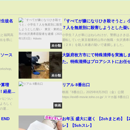
者生徒名
「すべてが嫌になりひき殺そうと」
７人を無差別に殺害しようとした疑
京・東村山市の矢沢勇希容疑者を逮
裁と福岡高
小学生７人が車にはねられけが。警察はさきほ
出を県に
運転していた東京都東村山市の無職・矢沢勇希
（2025年5月1日）#shorts
（２８）を殺人未遂の疑いで逮捕しました。 ..
未分類
房 ソース
大阪府枚方市にて特殊清掃を実施し
た。特殊清掃はプロアシストにお任
さい。#特殊清掃 #遺品整理 #プロア
orkshop,
...
#関西 #大阪府 #お片付け
未分類
予算増
リアル 8番出口
！経産
映画『8番出口』2025年8月29日（金）公開
https://exit8-movie.toho.co.jp/ スマホ版 8番出口 i
を提出せ
パについ
よろしく
スト今井
映画
運...
と一月万
 END
お年玉 盛大に逝く 【2chまとめ】【2
レ】【5chスレ】