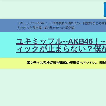
ユキミッフルAKB46！-二代目襲名火浦氷子の一同驚愕まとめ
見たかった夜空編--僕の見たかった星空編-
ユキミッフル--AKB46
ィックが止まらない？僕が
腐女子＜お客様皆様が掲載の記事等へアクセス、閲覧