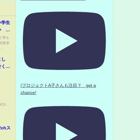
小学生
い 東
捕
ど車を
容疑者
.
まし
せくだ
シスト
/プロジェクトA子さんも注目？ get a
chance!
OS ...
chス