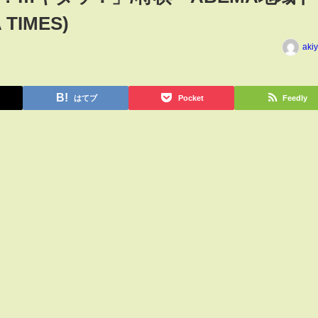
TIMES)
aki
はてブ
Pocket
Feedly