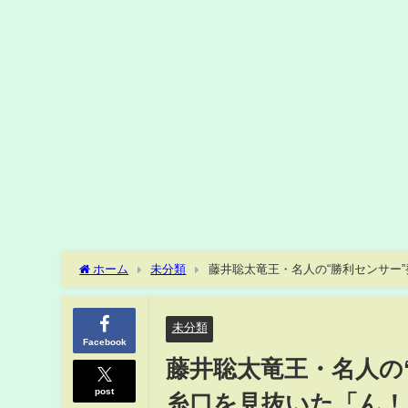
ホーム
未分類
藤井聡太竜王・名人の“勝利センサー”
域トーナメント2026(ABEMA TIMES)
未分類
Facebook
藤井聡太竜王・名人の“
post
糸口を見抜いた「ん！