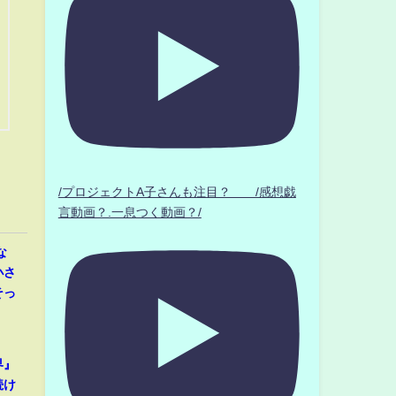
/プロジェクトA子さんも注目？ /感想戯
言動画？.一息つく動画？/
な
小さ
そっ
界』
続け