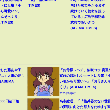
ットに反響「小
TIMES)
向けた努力をたゆまず
から可愛い〜」
続けていく使命を担っ
さんそっくり」
ている」広島平和記念
 TIMES)
式典であいさつ
(ABEMA TIMES)
婚した藤あや子
「お母様レベチ」柴咲コウ 貴重
が…」大量の差し
家族の顔出しショットに反響「
ABEMA
い頃から可愛い〜」「お母さん
くり」(ABEMA TIMES)
2026年8月6日
000円超下落
高市総理、「『核兵器のない世
の実現に向けた努力をたゆまず