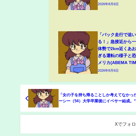
2026年8月6日
「バック走行で追
る！」急接近から
体勢で2km近くあ
ぎる運転の様子と恐
メリカ(ABEMA TIM
2026年8月6日
「女の子を持ち帰ることしか考えてなかっ
ーシー（54）大学卒業後にイベサー結成。
らえるパーティー”を仕掛け… “芸能界のア
ー”としての原点(ABEMA TIMES)
Xでフォ