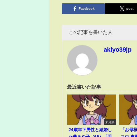
有
Facebook
post
この記事を書いた人
akiyo39jp
最近書いた記事
未分類
24歳年下男性と結婚し
「お母
た藤あや子（65）「手
コウ 貴