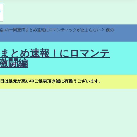
編--の一同驚愕まとめ速報にロマンティックが止まらない？-僕の
驚愕まとめ速報！にロマンテ
激闘編
日は足元が悪い中ご足労頂き誠に有難うございます。