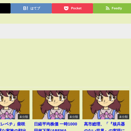
はてブ
Pocket
Feedly
未分類
未分類
未分類
様レベチ」柴咲
日経平均株価 一時1000
高市総理、「『核兵器
重な家族の顔出
円超下落(ABEMA
のない世界』の実現に