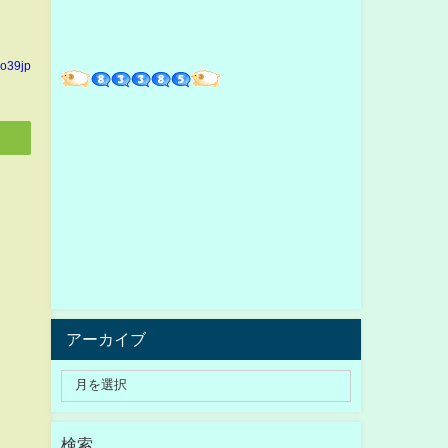
yo39jp
アーカイブ
検索