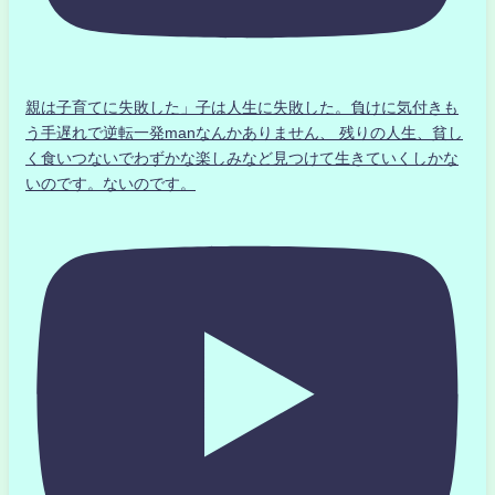
親は子育てに失敗した」子は人生に失敗した。負けに気付きも
う手遅れで逆転一発manなんかありません、 残りの人生、貧し
く食いつないでわずかな楽しみなど見つけて生きていくしかな
いのです。ないのです。