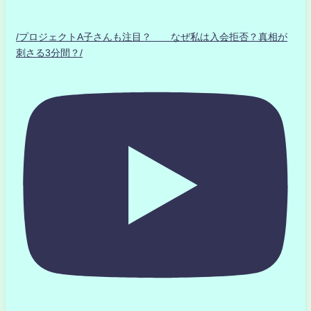
/プロジェクトA子さんも注目？ なぜ私は入会拒否？真相が
刺さる3分間？/