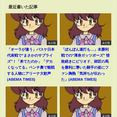
最近書いた記事
未分類
未分類
「オーラが違う」バスケ日本
「ぽんぽん連打も…」未勝利
代表戦で“まさかのサプライ
戦での“渾身ガッツポーズ” 惜
ズ”！「来てたのか」「デカ
敗続きにピリオド、師匠の馬
くなってる」ベンチ裏で観戦
を勝利に導いた騎手の姿にフ
する人物にアリーナ大歓声
ァン胸熱「気持ちが伝わっ
(ABEMA TIMES)
た」(ABEMA TIMES)
未分類
未分類