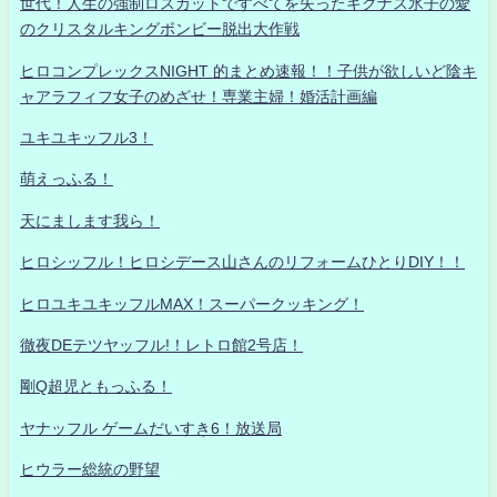
世代！人生の強制ロスカットですべてを失ったキグナス氷子の愛
のクリスタルキングボンビー脱出大作戦
ヒロコンプレックスNIGHT 的まとめ速報！！子供が欲しいど陰キ
ャアラフィフ女子のめざせ！専業主婦！婚活計画編
ユキユキッフル3！
萌えっふる！
天にまします我ら！
ヒロシッフル！ヒロシデース山さんのリフォームひとりDIY！！
ヒロユキユキッフルMAX！スーパークッキング！
徹夜DEテツヤッフル!！レトロ館2号店！
剛Q超児ともっふる！
ヤナッフル ゲームだいすき6！放送局
ヒウラー総統の野望