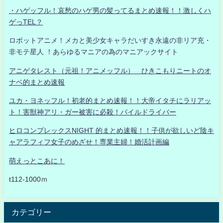
・ハゲッフル！哀愁のハゲ男の髪ってるまとめ速報！！激しくハ
ゲっTEL？
ロボットアニメ！メカと美少女キャラだいすき永遠の非リア充・
非モテ星人 ！あらゆるマニアの為のマニアックサイト
アニゲタレスト（元祖！アニメッフル） ひきこもりニートのオ
ナベ的まとめ速報
ユカ・ヨネッフル！初老的まとめ速報！！大帝イタチにラリアッ
ト！害獣神アリ・ガー被害に必殺！パイルドライバー
ヒロコンプレックスNIGHT 的まとめ速報！！子供が欲しいど陰キ
ャアラフィフ女子のめざせ！専業主婦！婚活計画編
萌えっとこあに！
t112-1000ｍ
カテゴリー