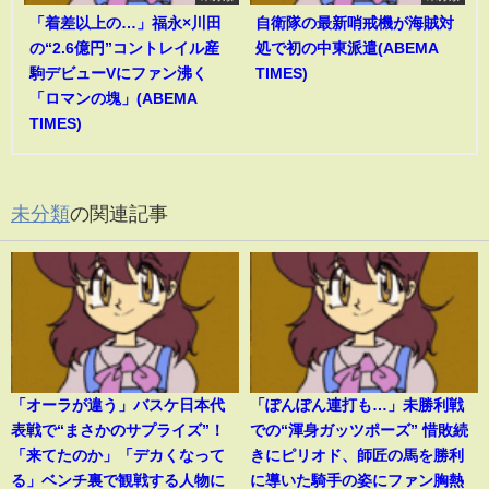
「着差以上の…」福永×川田
自衛隊の最新哨戒機が海賊対
の“2.6億円”コントレイル産
処で初の中東派遣(ABEMA
駒デビューVにファン沸く
TIMES)
「ロマンの塊」(ABEMA
TIMES)
未分類
の関連記事
「オーラが違う」バスケ日本代
「ぽんぽん連打も…」未勝利戦
表戦で“まさかのサプライズ”！
での“渾身ガッツポーズ” 惜敗続
「来てたのか」「デカくなって
きにピリオド、師匠の馬を勝利
る」ベンチ裏で観戦する人物に
に導いた騎手の姿にファン胸熱