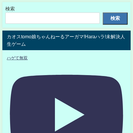
検索
検索
カオスtomo娘ちゃんねーるアーガマ!Haraハラ!未解決人
生ゲーム
ハゲて無双