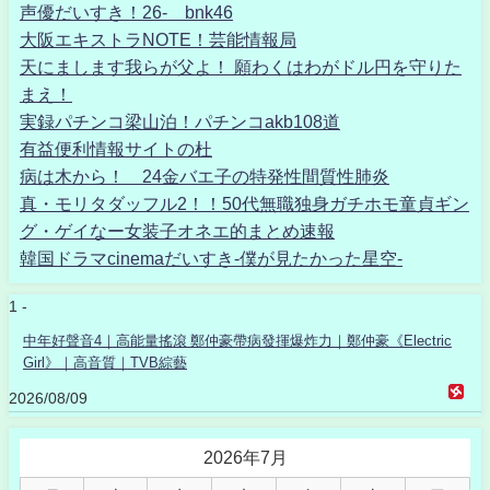
声優だいすき！26- bnk46
大阪エキストラNOTE！芸能情報局
天にまします我らが父よ！ 願わくはわがドル円を守りた
まえ！
実録パチンコ梁山泊！パチンコakb108道
有益便利情報サイトの杜
病は木から！ 24金バエ子の特発性間質性肺炎
真・モリタダッフル2！！50代無職独身ガチホモ童貞ギン
グ・ゲイなー女装子オネエ的まとめ速報
韓国ドラマcinemaだいすき-僕が見たかった星空-
1 -
中年好聲音4｜高能量搖滾 鄭仲豪帶病發揮爆炸力｜鄭仲豪《Electric
Girl》｜高音質｜TVB綜藝
2026/08/09
2026年7月