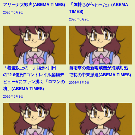
アリーナ大歓声(ABEMA TIMES)
「気持ちが伝わった」(ABEMA
TIMES)
2026年8月9日
2026年8月9日
「着差以上の…」福永×川田
自衛隊の最新哨戒機が海賊対処
の“2.6億円”コントレイル産駒デ
で初の中東派遣(ABEMA TIMES)
ビューVにファン沸く「ロマンの
2026年8月9日
塊」(ABEMA TIMES)
2026年8月9日