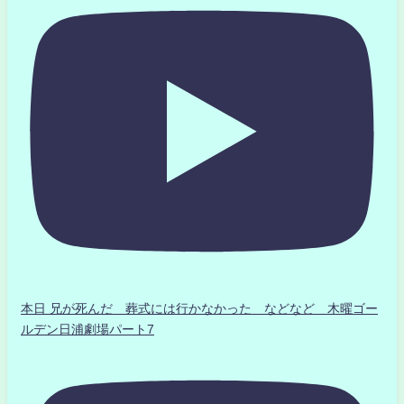
本日 兄が死んだ 葬式には行かなかった などなど 木曜ゴー
ルデン日浦劇場パート7