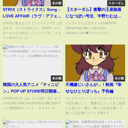
未分類
スターダム
STR!X（ストライクス）Song -
【スターダム】衝撃の王座陥落
LOVE AFFAIR（ラヴ・アフェ
になつぽい号泣、中野たむは呆
ア）
然自失『・・・・・・』-12.29両
STR!Xと書きまして【ストライクス】と読
☆スターダム公式サイト/STARDOM
みます。 かつて存在した、河内淳一さん
Official Web Site☆ http://wwr-
国国技館大会-【STARDOM】
ボーカルの 幻のロックバンドです。 １９
stardom.com/ ◆スターダム公...
８４年のアルバム 『...
未分類
未分類
韓国の大人気アニメ「ティニピ
不機嫌じいさんが…！映画『幸
ン」POP UP STORE明日開催！
せなひとりぼっち』予告編
#プリンセス #子供向けアニメ #
2025年3月7日（金）から16日（日）まで
フレドリック・バックマンのベストセラー
の10日間 SHIBUYA109渋谷店 8階 DISP!!!
小説を基にした、愛妻を亡くし人生に絶望
ティニピン #山腰理紗 #末永ひな
にて期間限定イベント 「キラキラ キ...
した老人が、隣人一家との交流を通して
た
徐々に心を開いていく人間ドラ...