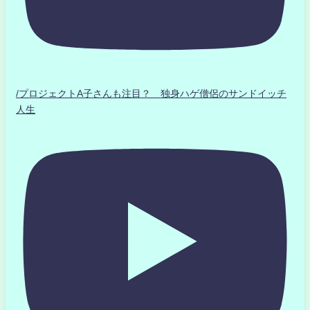
/プロジェクトA子さんも注目？ 独身ハゲ僧侶のサンドイッチ
人生