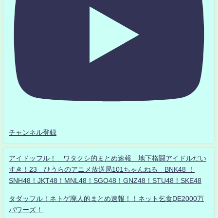
チャンネル登録
アイドッフル！ ワタクシ的まとめ速報 地下格闘アイドルだい
すき！23 ひうらのアニメ放送局101ちゃんねる BNK48 ！
SNH48！JKT48！MNL48！SGO48！GNZ48！STU48！SKE48
タダッフル！ネトゲ廃人的まとめ速報！！ネット乞食DE2000万
パワーズ！