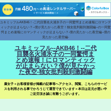
ユキミッフルAKB46！-二代目襲名火浦氷子の一同驚愕まとめ速報にロマンテ
ィックが止まらない？--僕が見たかった夜空！独女批判殺到激闘編--の一同驚
愕まとめ速報にロマンティックが止まらない？-僕の見たかった夜空編--僕の
見たかった星空編-
ユキミッフル--AKB46！--二代
目襲名火浦氷子の一同驚愕ま
とめ速報！にロマンティック
が止まらない？僕が見たかっ
た夜空-独女批判殺到激闘編
腐女子＜お客様皆様が掲載の記事等へアクセス、閲覧、こちらのサービ
スを利用される事でかろうじて運営できています＞本日は足元が悪い中
ご足労頂き誠に有難うございます。