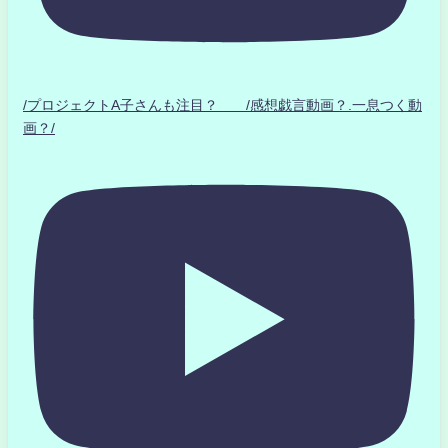
/プロジェクトA子さんも注目？ /感想戯言動画？.一息つく動
画？/