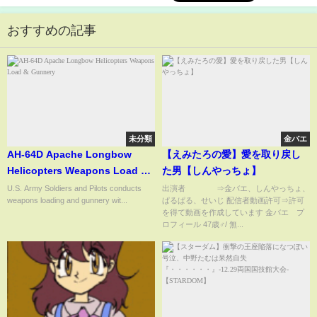
おすすめの記事
未分類
金バエ
AH-64D Apache Longbow
【えみたろの愛】愛を取り戻し
Helicopters Weapons Load &
た男【しんやっちょ】
Gunnery
U.S. Army Soldiers and Pilots conducts
出演者 ⇒金バエ、しんやっちょ、
weapons loading and gunnery wit...
ぱるぱる、せいじ 配信者動画許可⇒許可
を得て動画を作成しています 金バエ プ
ロフィール 47歳♂/ 無...