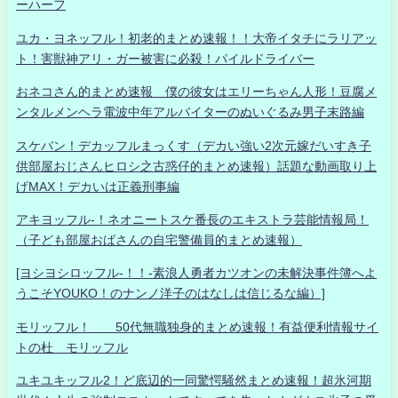
ーハーフ
ユカ・ヨネッフル！初老的まとめ速報！！大帝イタチにラリアッ
ト！害獣神アリ・ガー被害に必殺！パイルドライバー
おネコさん的まとめ速報 僕の彼女はエリーちゃん人形！豆腐メ
ンタルメンヘラ電波中年アルバイターのぬいぐるみ男子末路編
スケバン！デカッフルまっくす（デカい強い2次元嫁だいすき子
供部屋おじさんヒロシ之古惑仔的まとめ速報）話題な動画取り上
げMAX！デカいは正義刑事編
アキヨッフル-！ネオニートスケ番長のエキストラ芸能情報局！
（子ども部屋おばさんの自宅警備員的まとめ速報）
[ヨシヨシロッフル-！！-素浪人勇者カツオンの未解決事件簿へよ
うこそYOUKO！のナンノ洋子のはなしは信じるな編）]
モリッフル！ 50代無職独身的まとめ速報！有益便利情報サイ
トの杜 モリッフル
ユキユキッフル2！ど底辺的一同驚愕騒然まとめ速報！超氷河期