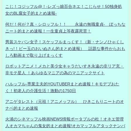
こじ！コジッフル@！-レズっ娘百合ネエ！こじらせ！50独身処
女のBL腐女子的まとめ速報-
何だ！何が？真・シロッフル！！ 永遠の無職童貞- ぼっちな
ニート的まとめ速報！一生童貞上等夜露死苦！
男装スケバン女子！スケッフルまっくす！（新・ナンノひゃくし
きっ!！ビー玉のおいぬさん的まとめ速報） 話題な事件からおも
しろ動画まで取り上げまっくす
ロボットアニメ！メカと美少女キャラだいすき永遠の非リア充・
非モテ星人 ！あらゆるマニアの為のマニアックサイト
ハルッフル-専業主夫的YOUTUBERまとめ速報！キモデブおた
く！初老人の介護生活！激動の1750日
アニゲタレスト（元祖！アニメッフル） ひきこもりニートのオ
ナベ的まとめ速報
火浦のシネマッフル映画NEWS情報ポータブルの杜！オネエ管理
人オカマちゃんの鬼女的まとめ速報!オカマッフルアタックナンバ