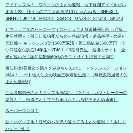
アイドッフル！ ワタクシ的まとめ速報 地下格闘アイドルだい
すき！23 ひうらのアニメ放送局101ちゃんねる BNK48 ！
SNH48！JKT48！MNL48！SGO48！GNZ48！STU48！SKE48
ヒウラッフルのハーニーフィニッシュゴミ屋敷補完計画 ＜必殺！
生前整理人！孤立し孤独死からの～特殊清掃・遺品整理への道F
完結編＞ キャッシング計1500万返済：厨二病借金3500万円！う
つ病統合失調症14年生HKT46！！9期研究生、最後のサイト！全
米が泣いた！認知症鬱病60代のラストサイト絶賛！公開中
魔法熟女/美魔女ッ娘メグみみちゃんのニートッフルステーション
MAX！ ニート仙人仙女の映画三昧老後生活！（無職孤独居老人的
まとめ速報Z)]
乙女系腐男子のオカマッフルMAX2- FX！オ・カマトレーダーの
逆襲！！ 極道のオカマたち編（おもしろ動画まとめ速報）
スーパーウンコ！
新・ハゲッフル！哀愁のハゲ男の髪ってるまとめ速報！！激しく
ハゲっTEL？