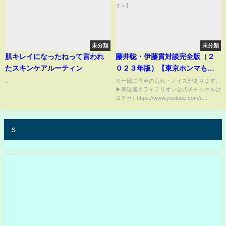
未分類
未分類
肌キレイになったねって言われ
藤井聡・伊藤貫対談完全版（２
たスキンケアルーティン
０２３年版）【東京ホンマもん
教室×表現者クライテリオン】
...
※一部に音声の乱れ・ノイズがあります。
▶︎表現者クライテリオン公式チャンネルは
コチラ↓ https://www.youtube.com/c...
s