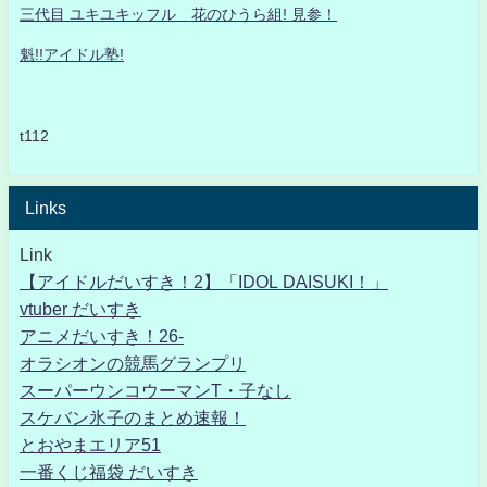
三代目 ユキユキッフル 花のひうら組! 見参！
魁!!アイドル塾!
t112
Links
Link
【アイドルだいすき！2】「IDOL DAISUKI！」
vtuber だいすき
アニメだいすき！26-
オラシオンの競馬グランプリ
スーパーウンコウーマンT・子なし
スケバン氷子のまとめ速報！
とおやまエリア51
一番くじ福袋 だいすき