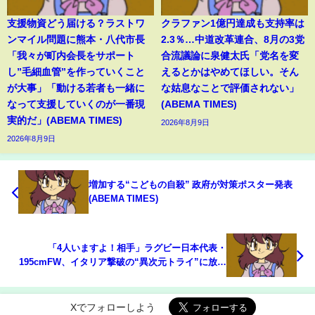
支援物資どう届ける？ラストワ
クラファン1億円達成も支持率は
ンマイル問題に熊本・八代市長
2.3％…中道改革連合、8月の3党
「我々が町内会長をサポート
合流議論に泉健太氏「党名を変
し”毛細血管”を作っていくこと
えるとかはやめてほしい。そん
が大事」「動ける若者も一緒に
な姑息なことで評価されない」
なって支援していくのが一番現
(ABEMA TIMES)
実的だ」(ABEMA TIMES)
2026年8月9日
2026年8月9日
増加する“こどもの自殺” 政府が対策ポスター発表
(ABEMA TIMES)
「4人いますよ！相手」ラグビー日本代表・
195cmFW、イタリア撃破の“異次元トライ”に放送
席驚き「4対1でよく取りますよね」(ABEMA
TIMES)
Xでフォローしよう