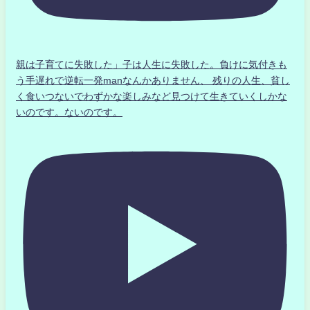
親は子育てに失敗した」子は人生に失敗した。負けに気付きも
う手遅れで逆転一発manなんかありません、 残りの人生、貧し
く食いつないでわずかな楽しみなど見つけて生きていくしかな
いのです。ないのです。