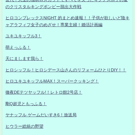
のクリスタルキングボンビー脱出大作戦
ヒロコンプレックスNIGHT 的まとめ速報！！子供が欲しいど陰キ
ャアラフィフ女子のめざせ！専業主婦！婚活計画編
ユキユキッフル3！
萌えっふる！
天にまします我ら！
ヒロシッフル！ヒロシデース山さんのリフォームひとりDIY！！
ヒロユキユキッフルMAX！スーパークッキング！
徹夜DEテツヤッフル!！レトロ館2号店！
剛Q超児ともっふる！
ヤナッフル ゲームだいすき6！放送局
ヒウラー総統の野望