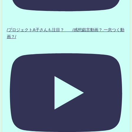
/プロジェクトA子さんも注目？ /感想戯言動画？.一息つく動
画？/