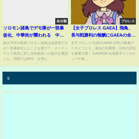
未分類
プロレス
ソロモン諸島でデモ隊が一部暴
【女子プロレス GAEA】飛鳥、
徒化、中華街が襲われる 中国
長与戦勝利の報酬にGAEAの全権
寄りの外交に反発
利を要求！ 1999年3月20日 新潟
南太平洋の島国ソロモン諸島は反政府デモ
女子プロレス GAEAJAPAN 10年の映像ア
が一部暴徒化したことを受けて、オースト
ーカイブより、過去の名勝負・注目の試合
フェイズ
ラリア政府に対し治安維持への協力を要請
を厳選公開！ GAEAISM 出場選手インタビ
した。同国では昨年、台湾と...
ューや道...
s