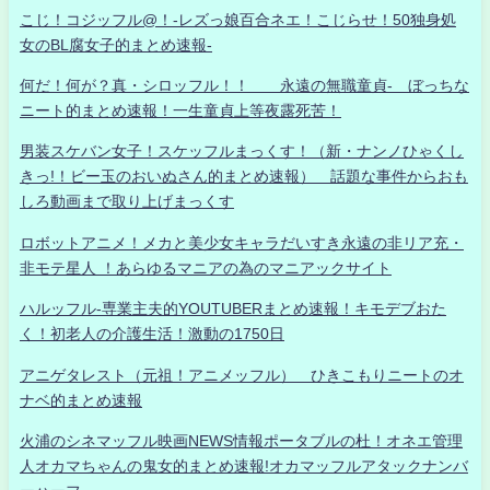
こじ！コジッフル@！-レズっ娘百合ネエ！こじらせ！50独身処
女のBL腐女子的まとめ速報-
何だ！何が？真・シロッフル！！ 永遠の無職童貞- ぼっちな
ニート的まとめ速報！一生童貞上等夜露死苦！
男装スケバン女子！スケッフルまっくす！（新・ナンノひゃくし
きっ!！ビー玉のおいぬさん的まとめ速報） 話題な事件からおも
しろ動画まで取り上げまっくす
ロボットアニメ！メカと美少女キャラだいすき永遠の非リア充・
非モテ星人 ！あらゆるマニアの為のマニアックサイト
ハルッフル-専業主夫的YOUTUBERまとめ速報！キモデブおた
く！初老人の介護生活！激動の1750日
アニゲタレスト（元祖！アニメッフル） ひきこもりニートのオ
ナベ的まとめ速報
火浦のシネマッフル映画NEWS情報ポータブルの杜！オネエ管理
人オカマちゃんの鬼女的まとめ速報!オカマッフルアタックナンバ