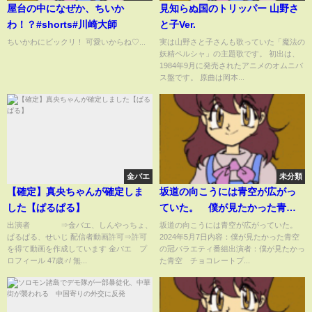
屋台の中になぜか、ちいか
見知らぬ国のトリッパー 山野さ
わ！？#shorts#川崎大師
と子Ver.
ちいかわにビックリ！ 可愛いからね♡...
実は山野さと子さんも歌っていた「魔法の
妖精ペルシャ」の主題歌です。 初出は、
1984年9月に発売されたアニメのオムニバ
ス盤です。 原曲は岡本...
金バエ
未分類
【確定】真央ちゃんが確定しま
坂道の向こうには青空が広がっ
した【ぱるぱる】
ていた。 僕が見たかった青空
の冠バラエティ 5月7日
出演者 ⇒金バエ、しんやっちょ、
坂道の向こうには青空が広がっていた。
ぱるぱる、せいじ 配信者動画許可⇒許可
2024年5月7日内容：僕が見たかった青空
を得て動画を作成しています 金バエ プ
の冠バラエティ番組出演者：僕が見たかっ
ロフィール 47歳♂/ 無...
た青空 チョコレートプ...