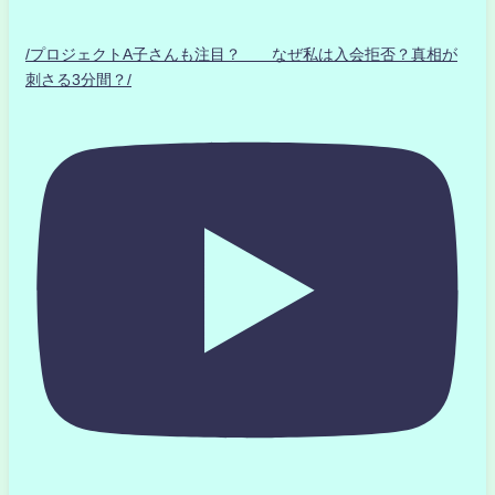
/プロジェクトA子さんも注目？ なぜ私は入会拒否？真相が
刺さる3分間？/