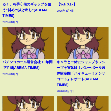
る！」相手守備のギャップを狙
【5chスレ】
う”斜めの抜け出し”(ABEMA
2026年8月7日
TIMES)
2026年8月7日
パチンコホール運営会社 10年間
キャラと一緒にジャンプやレシ
で半減(ABEMA TIMES)
ーブを実体験！バレーボール超
体験空間『ハイキュー!! オンザ
2026年8月7日
コート』レポート(ABEMA
TIMES)
2026年8月6日