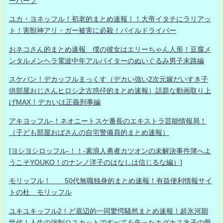
ーハーフ
ユカ・ヨネッフル！初老的まとめ速報！！大帝イタチにラリアッ
ト！害獣神アリ・ガー被害に必殺！パイルドライバー
おネコさん的まとめ速報 僕の彼女はエリーちゃん人形！豆腐メ
ンタルメンヘラ電波中年アルバイターのぬいぐるみ男子末路編
スケバン！デカッフルまっくす（デカい強い2次元嫁だいすき子
供部屋おじさんヒロシ之古惑仔的まとめ速報）話題な動画取り上
げMAX！デカいは正義刑事編
アキヨッフル-！ネオニートスケ番長のエキストラ芸能情報局！
（子ども部屋おばさんの自宅警備員的まとめ速報）
[ヨシヨシロッフル-！！-素浪人勇者カツオンの未解決事件簿へよ
うこそYOUKO！のナンノ洋子のはなしは信じるな編）]
モリッフル！ 50代無職独身的まとめ速報！有益便利情報サイ
トの杜 モリッフル
ユキユキッフル2！ど底辺的一同驚愕騒然まとめ速報！超氷河期
世代！人生の強制ロスカットですべてを失ったキグナス氷子の愛