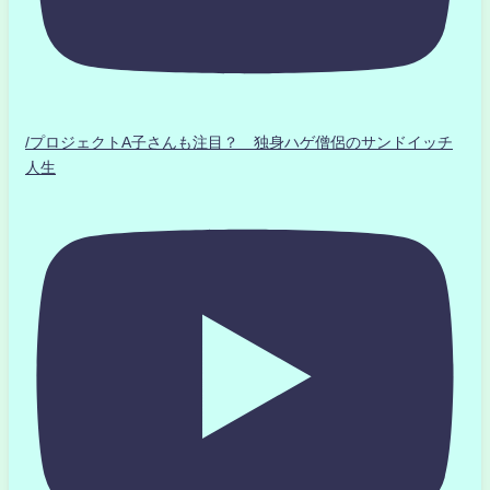
/プロジェクトA子さんも注目？ 独身ハゲ僧侶のサンドイッチ
人生