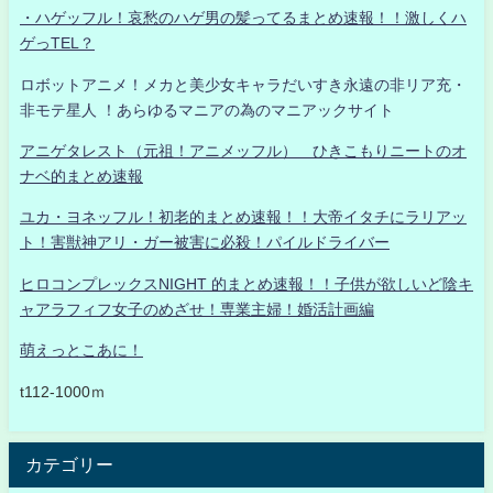
・ハゲッフル！哀愁のハゲ男の髪ってるまとめ速報！！激しくハ
ゲっTEL？
ロボットアニメ！メカと美少女キャラだいすき永遠の非リア充・
非モテ星人 ！あらゆるマニアの為のマニアックサイト
アニゲタレスト（元祖！アニメッフル） ひきこもりニートのオ
ナベ的まとめ速報
ユカ・ヨネッフル！初老的まとめ速報！！大帝イタチにラリアッ
ト！害獣神アリ・ガー被害に必殺！パイルドライバー
ヒロコンプレックスNIGHT 的まとめ速報！！子供が欲しいど陰キ
ャアラフィフ女子のめざせ！専業主婦！婚活計画編
萌えっとこあに！
t112-1000ｍ
カテゴリー