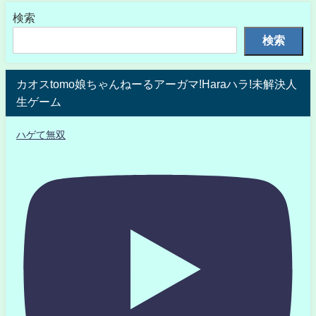
検索
検索
カオスtomo娘ちゃんねーるアーガマ!Haraハラ!未解決人
生ゲーム
ハゲて無双