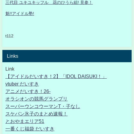
三代目 ユキユキッフル 花のひうら組! 見参！
魁!!アイドル塾!
t112
Links
Link
【アイドルだいすき！2】「IDOL DAISUKI！」
vtuber だいすき
アニメだいすき！26-
オラシオンの競馬グランプリ
スーパーウンコウーマンT・子なし
スケバン氷子のまとめ速報！
とおやまエリア51
一番くじ福袋 だいすき