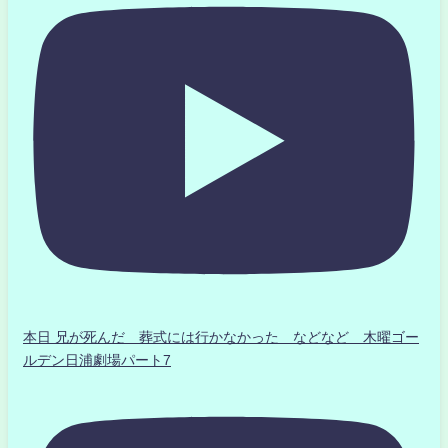
本日 兄が死んだ 葬式には行かなかった などなど 木曜ゴー
ルデン日浦劇場パート7