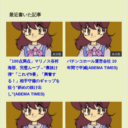
最近書いた記事
未分類
未分類
「100点満点」マリノス谷村
パチンコホール運営会社 10
海那、完璧ムーブ→“裏抜け
年間で半減(ABEMA TIMES)
弾”「これぞ9番」「興奮す
る！」相手守備のギャップを
狙う”斜めの抜け出
し”(ABEMA TIMES)