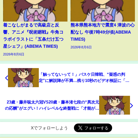
着こなしがまるで高級店と反
熊本県熊本地方で震度4 津波の心
響、アニメ『呪術廻戦』牛角コ
配なし 午後7時49分頃(ABEMA
ラボイラストに「五条だけ五つ
TIMES)
星シェフ」(ABEMA TIMES)
2026年8月6日
2026年8月6日
「触ってないって！」バスケ日韓戦、“疑惑の判
定”に解説陣が不満…残り10秒のビデオ検証に「ほ
んまか？」「ボールの動きが変わってないよ」
(ABEMA TIMES)
23歳・藤井聡太六冠VS20歳・藤本渚七段の“異次元
の応酬”がエグい！ハイレベルな終盤戦に「才能が爆
発」「未来のタイトル戦フラグ」の声続々/将棋・
ABEMA地域トーナメント2026(ABEMA TIMES)
Xでフォローしよう