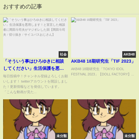
おすすめの記事
社会
AKB48
「そういう事はひろゆきに相談
AKB48 18期研究生「TIF 2023」
してください」生活保護を悪用
AKB48 18期研究生「TOKYO IDOL
FESTIVAL 2023」【DOLL FACTORY】...
します！と宣言した相談者に岡
毎日投稿中！チャンネル登録よろしくお願
いします！ twitterアカウントを開設しまし
田斗司夫がマジギレした回【岡
た！更新情報などを発信しています。
田斗司夫 / 切り抜き / サイコパス
「こんな動画が見た...
おじさん】
未分類
未分類