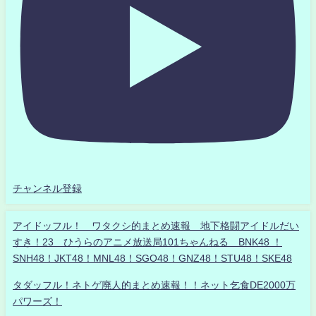
チャンネル登録
アイドッフル！ ワタクシ的まとめ速報 地下格闘アイドルだい
すき！23 ひうらのアニメ放送局101ちゃんねる BNK48 ！
SNH48！JKT48！MNL48！SGO48！GNZ48！STU48！SKE48
タダッフル！ネトゲ廃人的まとめ速報！！ネット乞食DE2000万
パワーズ！