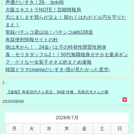
声優だいすき！26- bnk46
大阪エキストラNOTE！芸能情報局
天にまします我らが父よ！ 願わくはわがドル円を守りた
まえ！
実録パチンコ梁山泊！パチンコakb108道
有益便利情報サイトの杜
病は木から！ 24金バエ子の特発性間質性肺炎
真・モリタダッフル2！！50代無職独身ガチホモ童貞ギン
グ・ゲイなー女装子オネエ的まとめ速報
韓国ドラマcinemaだいすき-僕が見たかった星空-
1 -
【速報】寿美花代さん死去、94歳 俳優、高島忠夫さんの妻
2026/08/06
2026年7月
月
火
水
木
金
土
日