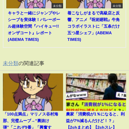
未分類
未分類
キャラと一緒にジャンプやレ
着こなしがまるで高級店と反
シーブを実体験！バレーボー
響、アニメ『呪術廻戦』牛角
ル超体験空間『ハイキュー!!
コラボイラストに「五条だけ
オンザコート』レポート
五つ星シェフ」(ABEMA
(ABEMA TIMES)
TIMES)
未分類
の関連記事
「100点満点」マリノス谷村海
農家「消費税が1％になると、利
那、完璧ムーブ→“裏抜け
益が7%減るんだけど！？」
弾”「これぞ9番」「興奮す
【2chまとめ】【2chスレ】