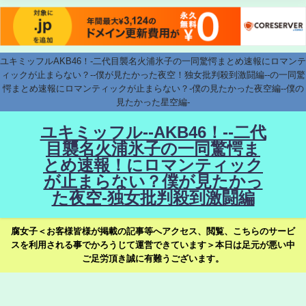
ユキミッフルAKB46！-二代目襲名火浦氷子の一同驚愕まとめ速報にロマンテ
ィックが止まらない？--僕が見たかった夜空！独女批判殺到激闘編--の一同驚
愕まとめ速報にロマンティックが止まらない？-僕の見たかった夜空編--僕の
見たかった星空編-
ユキミッフル--AKB46！--二代
目襲名火浦氷子の一同驚愕ま
とめ速報！にロマンティック
が止まらない？僕が見たかっ
た夜空-独女批判殺到激闘編
腐女子＜お客様皆様が掲載の記事等へアクセス、閲覧、こちらのサービ
スを利用される事でかろうじて運営できています＞本日は足元が悪い中
ご足労頂き誠に有難うございます。