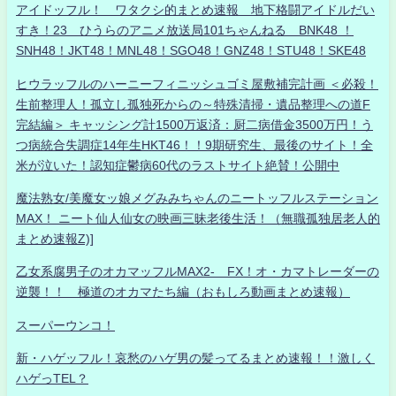
アイドッフル！ ワタクシ的まとめ速報 地下格闘アイドルだい
すき！23 ひうらのアニメ放送局101ちゃんねる BNK48 ！
SNH48！JKT48！MNL48！SGO48！GNZ48！STU48！SKE48
ヒウラッフルのハーニーフィニッシュゴミ屋敷補完計画 ＜必殺！
生前整理人！孤立し孤独死からの～特殊清掃・遺品整理への道F
完結編＞ キャッシング計1500万返済：厨二病借金3500万円！う
つ病統合失調症14年生HKT46！！9期研究生、最後のサイト！全
米が泣いた！認知症鬱病60代のラストサイト絶賛！公開中
魔法熟女/美魔女ッ娘メグみみちゃんのニートッフルステーション
MAX！ ニート仙人仙女の映画三昧老後生活！（無職孤独居老人的
まとめ速報Z)]
乙女系腐男子のオカマッフルMAX2- FX！オ・カマトレーダーの
逆襲！！ 極道のオカマたち編（おもしろ動画まとめ速報）
スーパーウンコ！
新・ハゲッフル！哀愁のハゲ男の髪ってるまとめ速報！！激しく
ハゲっTEL？