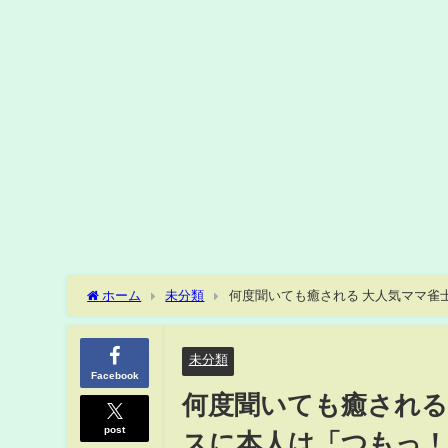
ホーム
未分類
何度聞いても癒される 大人気ママ雀
態発生/麻雀・Mトーナメント(ABEMA TIMES)
未分類
Facebook
何度聞いても癒される
post
スに本人は「つもっ