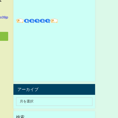
yo39jp
アーカイブ
検索