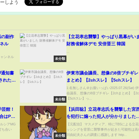
ローしよう
薬の副作
【立花孝志襲撃】やっぱり黒幕がい
ンネル
財務省解体デモ 安倍晋三 韓国
...
医学チャンネル
未分類
押通知書
伊東市議会議長、想像の8倍ブチギレ【
された。
まとめ】【2chスレ】【5chスレ】
…私は決
1:名無しさん＠お腹いっぱい2025.07.26(Sat)
会議長、想像の8倍ブチギレ【2chまとめ】【2c
ク #メル
【5chスレ】っ...
未分類
学芸館！
【浜田聡】立花孝志氏を襲撃した宮
合はPK
を犯行に煽った犯人が分かりました
権
【NHK党、丸山穂高、兵庫県知事選
ルシアMG
【元配信】 マスメディア、特にTBSによる立
打ち合い
ッシングを背景に襲撃事件が起きた可能性は高
民局長、竹内英明、斎藤元彦】
川由紀夫さんの調査に感謝します http...
未分類