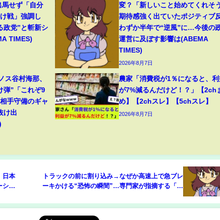
出馬せず「自分
変？「新しいこと始めてくれそ
負け戦」強調し
期待感強く出ていたポジティブ
る政党”と斬新シ
わずか半年で“逆風”に…今後の
 TIMES)
運営に及ぼす影響は(ABEMA
TIMES)
2026年8月7日
リノス谷村海那、
農家「消費税が1％になると、利
け弾”「これぞ9
が7%減るんだけど！？」【2ch
」相手守備のギャ
め】【2chスレ】【5chスレ】
抜け出
2026年8月7日
)
」日本
トラックの前に割り込み→なぜか高速上で急ブレ
ーショ
ーキかける“恐怖の瞬間”…専門家が指摘する「慌
てて踏んでしまう」人間の心理(ABEMA TIMES)