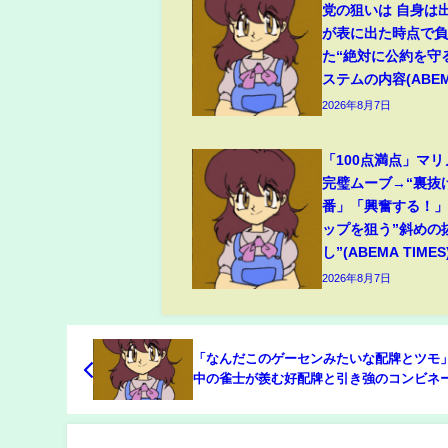
党の狙いは 自身は
が表に出た時点で
た“絶対に公約を守
ステムの内容(ABEMA
2026年8月7日
「100点満点」マ
完璧ムーブ→“裏抜
番」「興奮する！
ップを狙う”斜めの
し”(ABEMA TIMES
2026年8月7日
「なんだこのゲーセンみたいな配牌とツモ
中の雀士が羨む好配牌と引き強のコンビネ
ン「かんたんだー」/麻雀・Mトーナメント
(ABEMA TIMES)