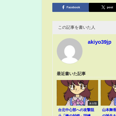
有
Facebook
post
この記事を書いた人
akiyo39jp
最近書いた記事
未分類
台北中心部への攻撃阻
山本舞香
止「橋の封鎖」訓練
の誕生