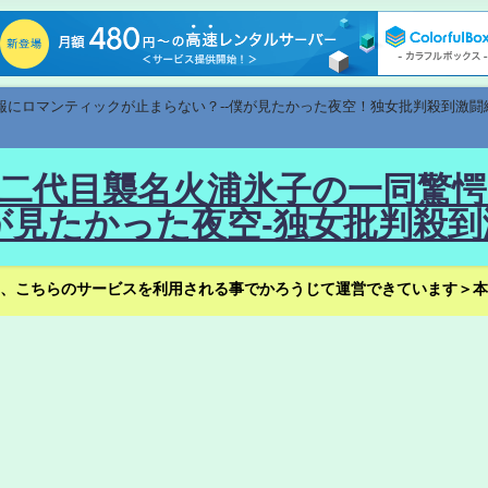
速報にロマンティックが止まらない？--僕が見たかった夜空！独女批判殺到激闘
！--二代目襲名火浦氷子の一同
見たかった夜空-独女批判殺到
、こちらのサービスを利用される事でかろうじて運営できています＞本