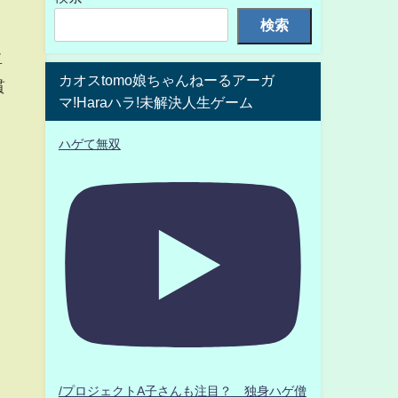
検索
卓
カオスtomo娘ちゃんねーるアーガ
貫
マ!Haraハラ!未解決人生ゲーム
ハゲて無双
/プロジェクトA子さんも注目？ 独身ハゲ僧