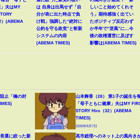
」夫はMY
は 自身は出馬せず「自
しいこと始めてくれそ
STORY
分が表に出た時点で負
う」期待感強く出てい
32）(ABEMA
け戦」強調した“絶対に
たポジティブ反応わず
公約を守る政党”と斬新
か半年で“逆風”に…今
システムの内容
後の政権運営に及ぼす
(ABEMA TIMES)
影響は(ABEMA TIMES)
撃阻止「橋の封
山本舞香（28） 第1子の誕生を
MES)
「母子ともに健康」夫はMY FIR
STORY Hiro（32）(ABEMA
TIMES)
2026年8月7日
首長選に絞った新
高市総理へのネット上の風向き