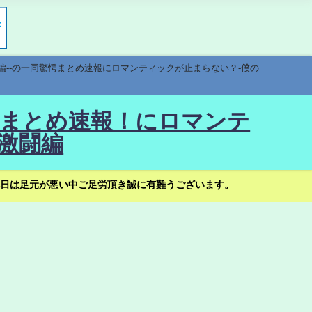
編--の一同驚愕まとめ速報にロマンティックが止まらない？-僕の
驚愕まとめ速報！にロマンテ
激闘編
日は足元が悪い中ご足労頂き誠に有難うございます。