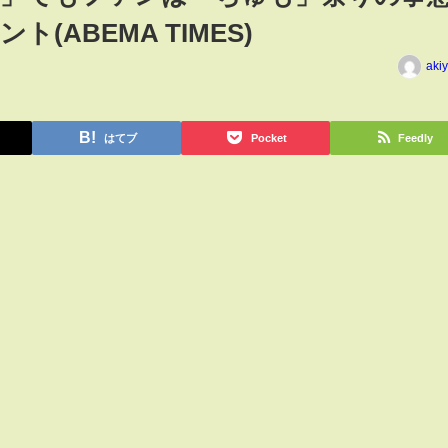
(ABEMA TIMES)
aki
はてブ
Pocket
Feedly