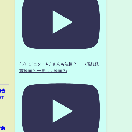
/プロジェクトA子さんも注目？ /感想戯
言動画？.一息つく動画？/
報告
ST
が急