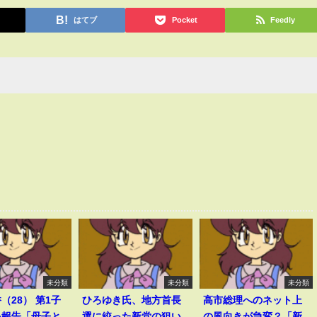
はてブ
Pocket
Feedly
未分類
未分類
未分類
（28） 第1子
ひろゆき氏、地方首長
高市総理へのネット上
を報告「母子と
選に絞った新党の狙い
の風向きが急変？「新