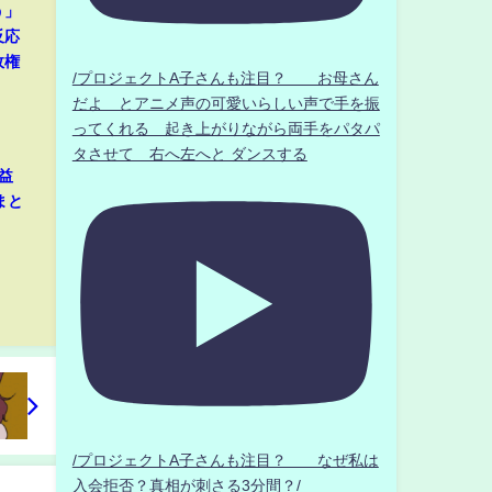
う」
反応
政権
/プロジェクトA子さんも注目？ お母さん
だよ とアニメ声の可愛いらしい声で手を振
ってくれる 起き上がりながら両手をパタパ
タさせて 右へ左へと ダンスする
益
まと
/プロジェクトA子さんも注目？ なぜ私は
入会拒否？真相が刺さる3分間？/