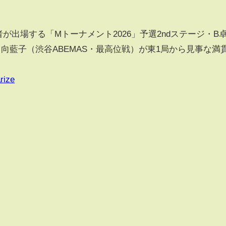
出場する「Mトーナメント2026」予選2ndステージ・B
日向藍子（渋谷ABEMAS・最高位戦）が東1局から見事な満
rize