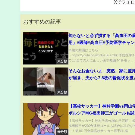
Xでフォ
おすすめの記事
知らないと必ず損する「高血圧の
用」#医師#高血圧#予防医学チャ
本編の動画はこちら！
→https://youtu.be/wbNusBFzmbk 予防
では“全ての人に正しい医学知識を“をモッ...
未分類
そんなお金ないよ…突然、家に差
が届き、夫から7.8枚の督促状を渡
泣いた。悔しくて、恥ずかしくて
...
意した。#shorts #ママ #在宅ワー
未分類
カリ #メルカリ物販 #物販
【高校サッカー】神村学園vs岡山
ボルシアMG福田師王がゴールも試
戦決着へ！全国高校サッカー選手
【高校サッカー】神村学園vs岡山学芸館！ボ
福田師王が2試合連続ゴールも試合は壮絶な
に！第101回全国高校サッカー選手権 福...
未分類