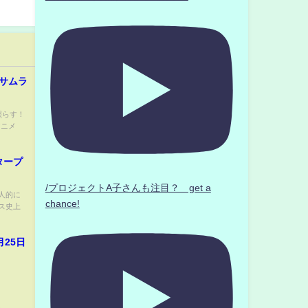
伝サムラ
照らす！
アニメ
タープ
/プロジェクトA子さんも注目？ get a
人的に
chance!
ス史上
年8月25日