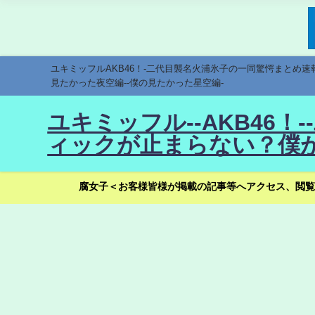
ユキミッフルAKB46！-二代目襲名火浦氷子の一同驚愕まとめ
見たかった夜空編--僕の見たかった星空編-
ユキミッフル--AKB46
ィックが止まらない？僕が
腐女子＜お客様皆様が掲載の記事等へアクセス、閲覧