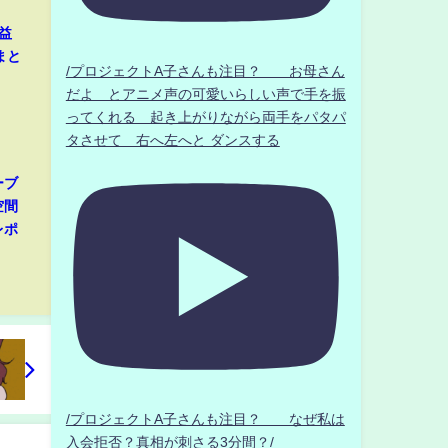
益
まと
/プロジェクトA子さんも注目？ お母さん
だよ とアニメ声の可愛いらしい声で手を振
ってくれる 起き上がりながら両手をパタパ
タさせて 右へ左へと ダンスする
ーブ
空間
レポ
/プロジェクトA子さんも注目？ なぜ私は
入会拒否？真相が刺さる3分間？/