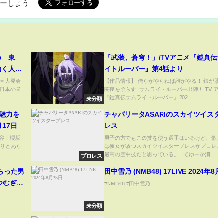
ローしよう
め 東
「武装、蒼穹！」/TVアニメ『鎧真
働く人が
イトルーパー』第4話より
ンプ氏に
＝大発会
【作品情報】 俺らがやらねば誰がやる！ 鎧が
日本の景
闇夜を照らす! サムライトルーパー出陣！ TV 
..
『鎧真伝サムライトルーパー』202...
未分類
魅力を
チャパリータASARIのスカイツイス
17日
レス
内容：櫻坂
男子の方でもこの技を使う選手はいるけど、個
ありとあら
は彼女が放つスカイツイスタープレスがプロレ
最高の空中技だと思っている。...てゆーか消...
プロレス
もらった男
田中雪乃 (NMB48) 17LIVE 2024
部つむぎ
#NMB48 #田中雪乃...
未分類