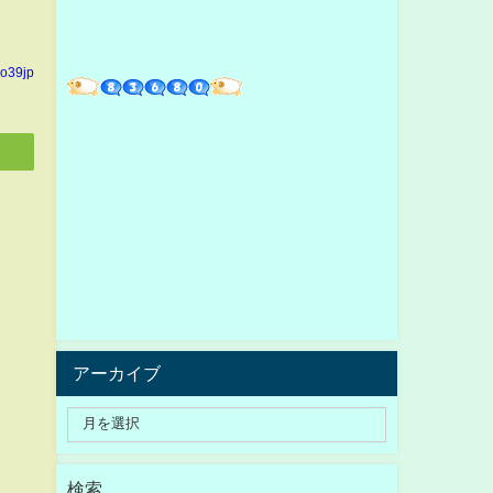
yo39jp
アーカイブ
検索