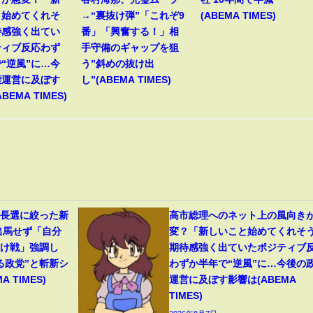
と始めてくれそ
→“裏抜け弾”「これぞ9
(ABEMA TIMES)
待感強く出てい
番」「興奮する！」相
ティブ反応わず
手守備のギャップを狙
“逆風”に…今
う”斜めの抜け出
権運営に及ぼす
し”(ABEMA TIMES)
BEMA TIMES)
首長選に絞った新
高市総理へのネット上の風向き
出馬せず「自分
変？「新しいこと始めてくれそ
負け戦」強調し
期待感強く出ていたポジティブ
る政党”と斬新シ
わずか半年で“逆風”に…今後の
 TIMES)
運営に及ぼす影響は(ABEMA
TIMES)