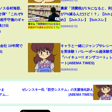
2026年8月7日
リノス谷村海那、
農家「消費税が1％になると、利
け弾”「これぞ9
が7%減るんだけど！？」【2ch
」相手守備のギャ
め】【2chスレ】【5chスレ】
抜け出
2026年8月7日
)
会社 10年間で
キャラと一緒にジャンプやレシ
S)
を実体験！バレーボール超体験
『ハイキュー!! オンザコート』
ート(ABEMA TIMES)
2026年8月6日
いま
ゼレンスキー氏「防空システム」の支援強化訴え
アム
(ABEMA TIMES)
MES)