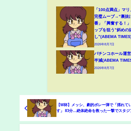
「100点満点」マ
完璧ムーブ→“裏抜
番」「興奮する！
ップを狙う”斜めの
し”(ABEMA TIMES
2026年8月7日
パチンコホール運営
半減(ABEMA TIME
2026年8月7日
【W杯】メッシ、劇的ボレー弾で「揺れて
す」 83分…絶体絶命を救った一撃でスタジ
に“異変” 現地が伝えた劇的光景(ABEMA TI