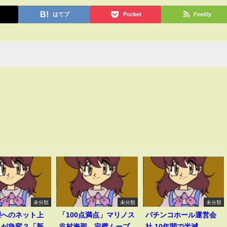
はてブ
Pocket
Feedly
未分類
未分類
未分類
理へのネット上
「100点満点」マリノス
パチンコホール運営会
きが急変？「新
谷村海那、完璧ムーブ
社 10年間で半減