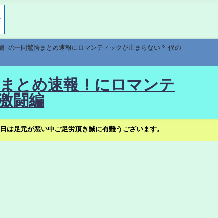
編--の一同驚愕まとめ速報にロマンティックが止まらない？-僕の
驚愕まとめ速報！にロマンテ
激闘編
日は足元が悪い中ご足労頂き誠に有難うございます。