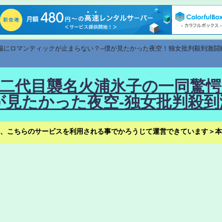
速報にロマンティックが止まらない？--僕が見たかった夜空！独女批判殺到激闘
！--二代目襲名火浦氷子の一同
見たかった夜空-独女批判殺到
、こちらのサービスを利用される事でかろうじて運営できています＞本