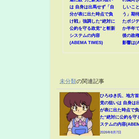
は 自身は出馬せず「自
しいこ
分が表に出た時点で負
う」期
け戦」強調した“絶対に
たポジ
公約を守る政党”と斬新
か半年で
システムの内容
後の政
(ABEMA TIMES)
影響は(A
未分類
の関連記事
ひろゆき氏、地方
党の狙いは 自身は
が表に出た時点で
た“絶対に公約を守
ステムの内容(ABEMA
2026年8月7日