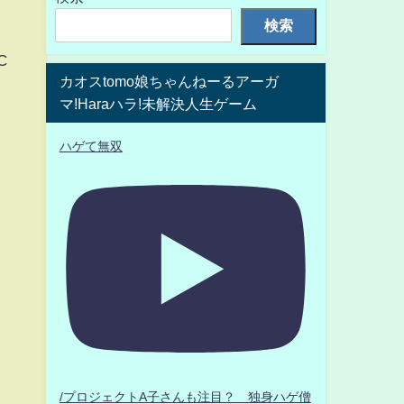
検索
C
カオスtomo娘ちゃんねーるアーガ
マ!Haraハラ!未解決人生ゲーム
ハゲて無双
/プロジェクトA子さんも注目？ 独身ハゲ僧