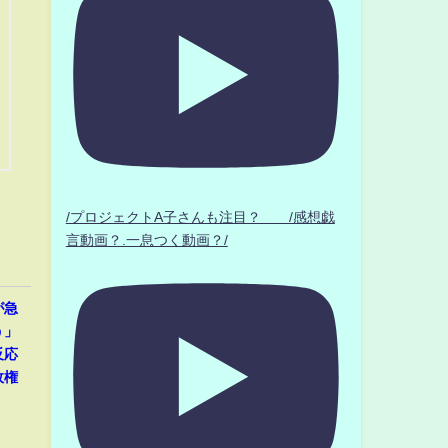
/プロジェクトA子さんも注目？ /感想戯
言動画？.一息つく動画？/
が急
う」
反応
政権