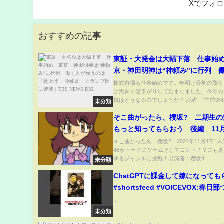
Xでフォ
おすすめの記事
東証・大発会は大幅下落 仕事始
京・神田明神は“神頼み”に行列 
願うのは「賃上げ」 物価高・トラ
株式市場も仕事始めです。年明け最初の取引
は大きく値下がりして始まりました。今年の
警戒｜TBS NEWS DIG
気はどうなるのでしょうか？ 記者 「午前9時.
未分類
そこ曲がったら、櫻坂? 二期生の
もっと知ってもらおう 後編 11月
そこ曲がったら、櫻坂? 2024年11月17日
46がトークにゲームそしてコント？？にも
ゆるジャンルに挑戦！出演者：櫻坂4...
未分類
ChatGPTに課金して嫁になって
#shortsfeed #VOICEVOX:春日
#ChatGPT #AI #結婚 #嫁 #衝撃
...
未分類