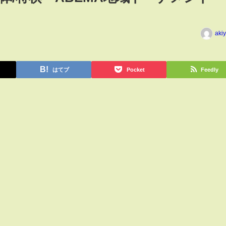
aki
はてブ
Pocket
Feedly