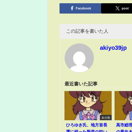
有
Facebook
post
この記事を書いた人
akiyo39jp
最近書いた記事
未分類
ひろゆき氏、地方首長
高市総
選に絞った新党の狙い
の風向