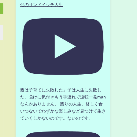
侶のサンドイッチ人生
親は子育てに失敗した」子は人生に失敗し
た。負けに気付きもう手遅れで逆転一発man
なんかありません、 残りの人生、貧しく食
いつないでわずかな楽しみなど見つけて生き
ていくしかないのです。ないのです。