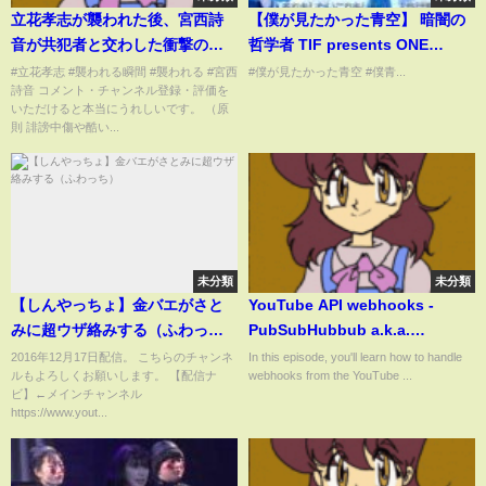
立花孝志が襲われた後、宮西詩
【僕が見たかった青空】 暗闇の
音が共犯者と交わした衝撃の会
哲学者 TIF presents ONE
話内容に一同驚愕。気付いた人
SONG FES. LIVE ver.
#立花孝志 #襲われる瞬間 #襲われる #宮西
#僕が見たかった青空 #僕青...
詩音 コメント・チャンネル登録・評価を
いますか？#立花孝志 #宮西詩音
いただけると本当にうれしいです。 （原
則 誹謗中傷や酷い...
未分類
未分類
【しんやっちょ】金バエがさと
YouTube API webhooks -
みに超ウザ絡みする（ふわっ
PubSubHubbub a.k.a.
ち）
WebSub with Rails
2016年12月17日配信。 こちらのチャンネ
In this episode, you'll learn how to handle
ルもよろしくお願いします。 【配信ナ
webhooks from the YouTube ...
ビ】←メインチャンネル
https://www.yout...