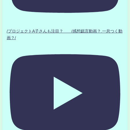
/プロジェクトA子さんも注目？ /感想戯言動画？.一息つく動
画？/