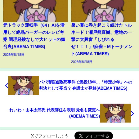
元トラック運転手（64）AIを活
暑い夏に巻き起こり続けたトル
用して絶品バーガーのレシピ考
ネード！瀬戸熊直樹、意地の一
案 調理経験なしで大ヒットの舞
撃に大興奮「しびれる
台裏(ABEMA TIMES)
ぜ！！！」/麻雀・Mトーナメン
ト(ABEMA TIMES)
2026年8月8日
2026年8月8日
パパ活強盗致死事件で懲役18年…「特定少年」への
判決として妥当？ 弁護士が見解(ABEMA TIMES)
れいわ・山本太郎氏 代表辞任を表明 党名も変更へ
(ABEMA TIMES)
Xでフォローしよう