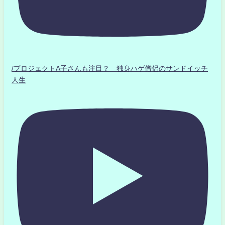
/プロジェクトA子さんも注目？ 独身ハゲ僧侶のサンドイッチ
人生