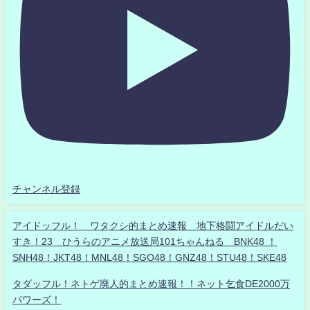
チャンネル登録
アイドッフル！ ワタクシ的まとめ速報 地下格闘アイドルだい
すき！23 ひうらのアニメ放送局101ちゃんねる BNK48 ！
SNH48！JKT48！MNL48！SGO48！GNZ48！STU48！SKE48
タダッフル！ネトゲ廃人的まとめ速報！！ネット乞食DE2000万
パワーズ！