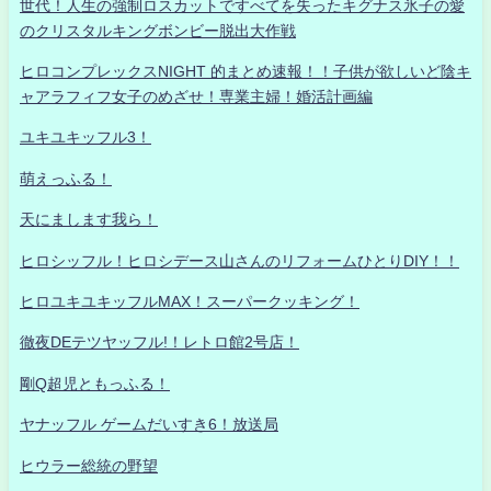
世代！人生の強制ロスカットですべてを失ったキグナス氷子の愛
のクリスタルキングボンビー脱出大作戦
ヒロコンプレックスNIGHT 的まとめ速報！！子供が欲しいど陰キ
ャアラフィフ女子のめざせ！専業主婦！婚活計画編
ユキユキッフル3！
萌えっふる！
天にまします我ら！
ヒロシッフル！ヒロシデース山さんのリフォームひとりDIY！！
ヒロユキユキッフルMAX！スーパークッキング！
徹夜DEテツヤッフル!！レトロ館2号店！
剛Q超児ともっふる！
ヤナッフル ゲームだいすき6！放送局
ヒウラー総統の野望