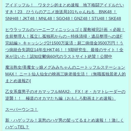
アイドッフル！ ワタクシ的まとめ速報 地下格闘アイドルだい
すき！23 ひうらのアニメ放送局101ちゃんねる BNK48 ！
SNH48！JKT48！MNL48！SGO48！GNZ48！STU48！SKE48
ヒウラッフルのハーニーフィニッシュゴミ屋敷補完計画 ＜必殺！
生前整理人！孤立し孤独死からの～特殊清掃・遺品整理への道F
完結編＞ キャッシング計1500万返済：厨二病借金3500万円！う
つ病統合失調症14年生HKT46！！9期研究生、最後のサイト！全
米が泣いた！認知症鬱病60代のラストサイト絶賛！公開中
魔法熟女/美魔女ッ娘メグみみちゃんのニートッフルステーション
MAX！ ニート仙人仙女の映画三昧老後生活！（無職孤独居老人的
まとめ速報Z)]
乙女系腐男子のオカマッフルMAX2- FX！オ・カマトレーダーの
逆襲！！ 極道のオカマたち編（おもしろ動画まとめ速報）
スーパーウンコ！
新・ハゲッフル！哀愁のハゲ男の髪ってるまとめ速報！！激しく
ハゲっTEL？