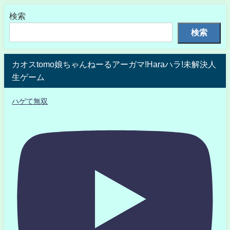
検索
検索
カオスtomo娘ちゃんねーるアーガマ!Haraハラ!未解決人
生ゲーム
ハゲて無双