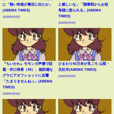
に「熱い性格が裏目に出たか」
と厳しいな」「開幕戦からお祖
(ABEMA TIMES)
母様に怒られる」(ABEMA
TIMES)
2026年8月8日
2026年8月8日
『ちいかわ』モモンガ声優で話
ひまわり40万本が見ごろ 山梨・
題・井口裕香（38）、無防備な
北杜市(ABEMA TIMES)
グラビアオフショットに反響
2026年8月8日
「たまりませんねっ」(ABEMA
TIMES)
2026年8月8日