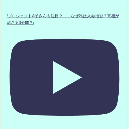
/プロジェクトA子さんも注目？ なぜ私は入会拒否？真相が
刺さる3分間？/