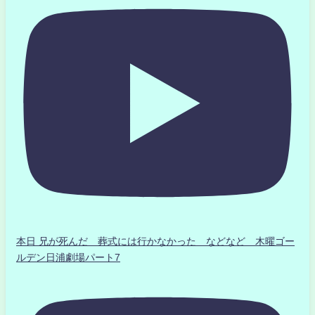
本日 兄が死んだ 葬式には行かなかった などなど 木曜ゴー
ルデン日浦劇場パート7