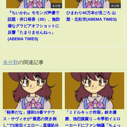
未分類
未分類
『ちいかわ』モモンガ声優で
ひまわり40万本が見ごろ 山
話題・井口裕香（38）、無防
梨・北杜市(ABEMA TIMES)
備なグラビアオフショットに
反響「たまりませんねっ」
(ABEMA TIMES)
未分類
の関連記事
「軽率だな」浦和10番マテウ
「ミドルキック炸裂」鈴木優
ス・サヴィオが“最悪の突き倒
磨、強烈腹蹴り→今季初イエロ
し”で2枚目イエロー→退場処分
ーカードにファン物議「ちょっ