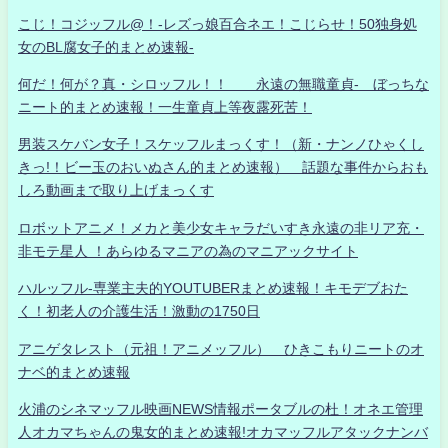
こじ！コジッフル@！-レズっ娘百合ネエ！こじらせ！50独身処
女のBL腐女子的まとめ速報-
何だ！何が？真・シロッフル！！ 永遠の無職童貞- ぼっちな
ニート的まとめ速報！一生童貞上等夜露死苦！
男装スケバン女子！スケッフルまっくす！（新・ナンノひゃくし
きっ!！ビー玉のおいぬさん的まとめ速報） 話題な事件からおも
しろ動画まで取り上げまっくす
ロボットアニメ！メカと美少女キャラだいすき永遠の非リア充・
非モテ星人 ！あらゆるマニアの為のマニアックサイト
ハルッフル-専業主夫的YOUTUBERまとめ速報！キモデブおた
く！初老人の介護生活！激動の1750日
アニゲタレスト（元祖！アニメッフル） ひきこもりニートのオ
ナベ的まとめ速報
火浦のシネマッフル映画NEWS情報ポータブルの杜！オネエ管理
人オカマちゃんの鬼女的まとめ速報!オカマッフルアタックナンバ