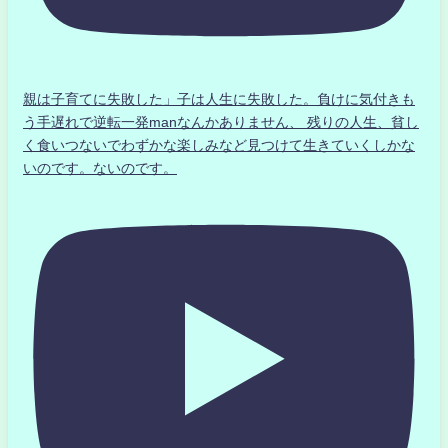
親は子育てに失敗した」子は人生に失敗した。負けに気付きも
う手遅れで逆転一発manなんかありません、 残りの人生、貧し
く食いつないでわずかな楽しみなど見つけて生きていくしかな
いのです。ないのです。