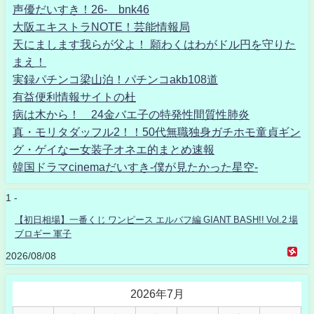
声優だいすき！26- bnk46
大阪エキストラNOTE！芸能情報局
天にまします我らが父よ！ 願わくはわがドル円を守りた
まえ！
実録パチンコ梁山泊！パチンコakb108道
有益便利情報サイトの杜
病は木から！ 24金バエ子の特発性間質性肺炎
真・モリタダッフル2！！50代無職独身ガチホモ童貞ギン
グ・ゲイなー女装子オネエ的まとめ速報
韓国ドラマcinemaだいすき-僕が見たかった星空-
1 -
【初日相場】一番くじ ワンピース エルバフ編 GIANT BASH!! Vol.2 場
ブロギー 軍子
2026/08/08
2026年7月