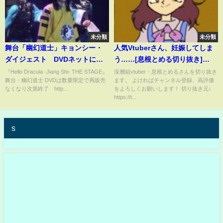
未分類
未分類
舞台「幽幻道士」キョンシー・
人気Vtuberさん、妊娠してしま
ダイジェスト DVDネットにて
う……[息根とめる切り抜き]
数量限定発売『Hello Dracula-
#shorts
『Hello Dracula -Jiang Shi- THE STAGE』
深層組vtuber・息根とめるさんを切り抜き
舞台・幽幻道士 DVDは数量限定で再販売
ます。 よければチャンネル登録、高評価
Jiang Shi- THE STAGE』for J-
なくなり次第終了 http...
をよろしくお願いします！ 切り抜き元↓
LOD live2
https://t...
s