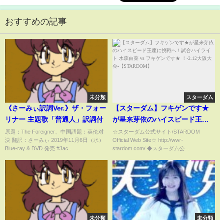
おすすめの記事
未分類
スターダム
《さーみぃ訳詞Ver.》ザ・フォー
【スターダム】フキゲンです★
リナー 主題歌「普通人」訳詞付
が星来芽依のハイスピード王座
に挑戦へ！試合ハイライト 水森
原題：The Foreigner、中国語題：英伦对
☆スターダム公式サイト/STARDOM
決 翻訳：さーみぃ 2019年11月6日（水）
Official Web Site☆ http://wwr-
由菜 vs フキゲンです★ ！-2.12
Blue-ray & DVD 発売 #Jac...
stardom.com/ ◆スターダム公...
大阪大会-【STARDOM】
未分類
未分類