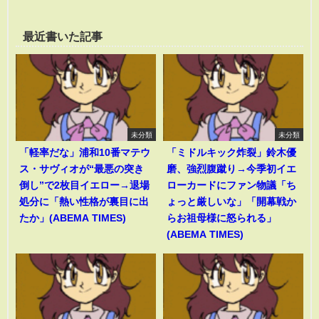
最近書いた記事
未分類
未分類
「軽率だな」浦和10番マテウ
「ミドルキック炸裂」鈴木優
ス・サヴィオが“最悪の突き
磨、強烈腹蹴り→今季初イエ
倒し”で2枚目イエロー→退場
ローカードにファン物議「ち
処分に「熱い性格が裏目に出
ょっと厳しいな」「開幕戦か
たか」(ABEMA TIMES)
らお祖母様に怒られる」
(ABEMA TIMES)