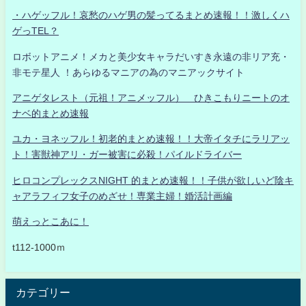
・ハゲッフル！哀愁のハゲ男の髪ってるまとめ速報！！激しくハ
ゲっTEL？
ロボットアニメ！メカと美少女キャラだいすき永遠の非リア充・
非モテ星人 ！あらゆるマニアの為のマニアックサイト
アニゲタレスト（元祖！アニメッフル） ひきこもりニートのオ
ナベ的まとめ速報
ユカ・ヨネッフル！初老的まとめ速報！！大帝イタチにラリアッ
ト！害獣神アリ・ガー被害に必殺！パイルドライバー
ヒロコンプレックスNIGHT 的まとめ速報！！子供が欲しいど陰キ
ャアラフィフ女子のめざせ！専業主婦！婚活計画編
萌えっとこあに！
t112-1000ｍ
カテゴリー