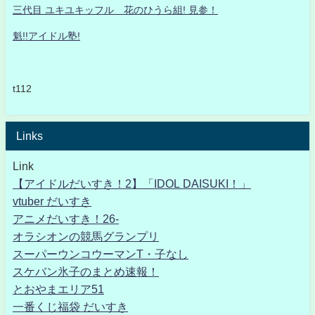
三代目 ユキユキッフル 花のひうら組! 見参！
魁!!アイドル塾!
t112
Links
Link
【アイドルだいすき！2】「IDOL DAISUKI！」
vtuber だいすき
アニメだいすき！26-
オラシオンの競馬グランプリ
スーパーウンコウーマンT・子なし
スケバン氷子のまとめ速報！
とおやまエリア51
一番くじ福袋 だいすき