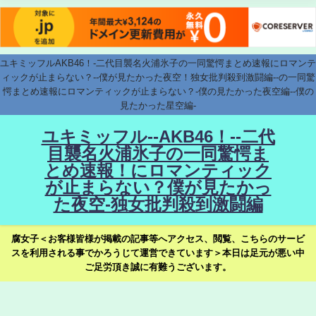
ユキミッフルAKB46！-二代目襲名火浦氷子の一同驚愕まとめ速報にロマンテ
ィックが止まらない？--僕が見たかった夜空！独女批判殺到激闘編--の一同驚
愕まとめ速報にロマンティックが止まらない？-僕の見たかった夜空編--僕の
見たかった星空編-
ユキミッフル--AKB46！--二代
目襲名火浦氷子の一同驚愕ま
とめ速報！にロマンティック
が止まらない？僕が見たかっ
た夜空-独女批判殺到激闘編
腐女子＜お客様皆様が掲載の記事等へアクセス、閲覧、こちらのサービ
スを利用される事でかろうじて運営できています＞本日は足元が悪い中
ご足労頂き誠に有難うございます。