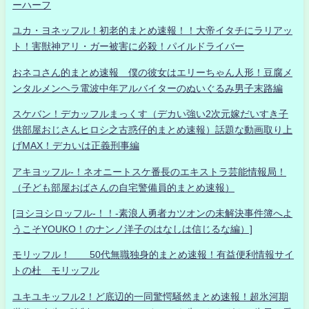
ーハーフ
ユカ・ヨネッフル！初老的まとめ速報！！大帝イタチにラリアッ
ト！害獣神アリ・ガー被害に必殺！パイルドライバー
おネコさん的まとめ速報 僕の彼女はエリーちゃん人形！豆腐メ
ンタルメンヘラ電波中年アルバイターのぬいぐるみ男子末路編
スケバン！デカッフルまっくす（デカい強い2次元嫁だいすき子
供部屋おじさんヒロシ之古惑仔的まとめ速報）話題な動画取り上
げMAX！デカいは正義刑事編
アキヨッフル-！ネオニートスケ番長のエキストラ芸能情報局！
（子ども部屋おばさんの自宅警備員的まとめ速報）
[ヨシヨシロッフル-！！-素浪人勇者カツオンの未解決事件簿へよ
うこそYOUKO！のナンノ洋子のはなしは信じるな編）]
モリッフル！ 50代無職独身的まとめ速報！有益便利情報サイ
トの杜 モリッフル
ユキユキッフル2！ど底辺的一同驚愕騒然まとめ速報！超氷河期