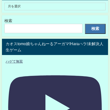
検索
検索
カオスtomo娘ちゃんねーるアーガマ!Haraハラ!未解決人
生ゲーム
ハゲて無双