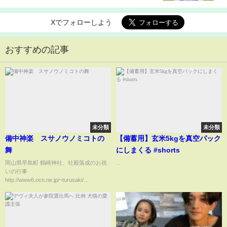
Xでフォローしよう
おすすめの記事
未分類
未分類
備中神楽 スサノウノミコトの
【備蓄用】玄米5kgを真空パック
舞
にしまくる #shorts
岡山県早島町 鶴崎神社、社殿落成のお祝
...
いの行事
http://www6.ocn.ne.jp/~turusaki/...