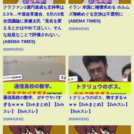
クラファン1億円達成も支持率は
イラン 米国に補償求める ホルム
2.3％…中道改革連合、8月の3党
ズ海峡めぐる交渉は不透明に
合流議論に泉健太氏「党名を変
(ABEMA TIMES)
えるとかはやめてほしい。そん
2026年8月9日
な姑息なことで評価されない」
(ABEMA TIMES)
2026年8月9日
通信高校の数学、ガチでヤバす
トクリュウのボス、怖すぎるｗ
ぎるｗｗｗ【2chまとめ】【2ch
ｗｗ【2chまとめ】【2chスレ】
スレ】【5chスレ】
【5chスレ】
2026年8月9日
2026年8月9日