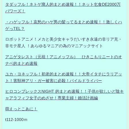
タダッフル！ネトゲ廃人的まとめ速報！！ネット乞食DE2000万
パワーズ！
・ハゲッフル！哀愁のハゲ男の髪ってるまとめ速報！！激しくハ
ゲっTEL？
ロボットアニメ！メカと美少女キャラだいすき永遠の非リア充・
非モテ星人 ！あらゆるマニアの為のマニアックサイト
アニゲタレスト（元祖！アニメッフル） ひきこもりニートのオ
ナベ的まとめ速報
ユカ・ヨネッフル！初老的まとめ速報！！大帝イタチにラリアッ
ト！害獣神アリ・ガー被害に必殺！パイルドライバー
ヒロコンプレックスNIGHT 的まとめ速報！！子供が欲しいど陰キ
ャアラフィフ女子のめざせ！専業主婦！婚活計画編
萌えっとこあに！
t112-1000ｍ