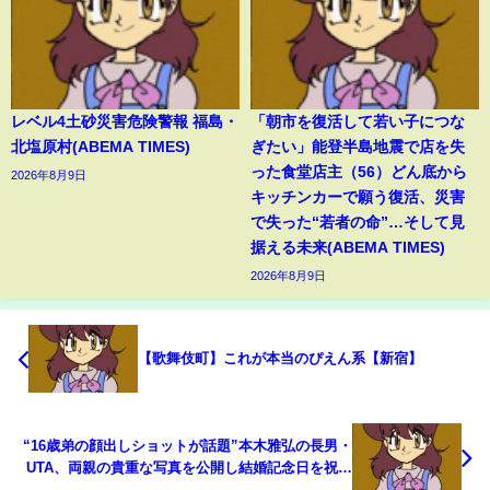
レベル4土砂災害危険警報 福島・
「朝市を復活して若い子につな
北塩原村(ABEMA TIMES)
ぎたい」能登半島地震で店を失
った食堂店主（56）どん底から
2026年8月9日
キッチンカーで願う復活、災害
で失った“若者の命”…そして見
据える未来(ABEMA TIMES)
2026年8月9日
【歌舞伎町】これが本当のぴえん系【新宿】
“16歳弟の顔出しショットが話題”本木雅弘の長男・
UTA、両親の貴重な写真を公開し結婚記念日を祝福
(ABEMA TIMES)