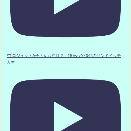
/プロジェクトA子さんも注目？ 独身ハゲ僧侶のサンドイッチ
人生