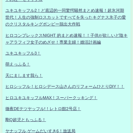
ユキユキッフル2！ど底辺的一同驚愕騒然まとめ速報！超氷河期
世代！人生の強制ロスカットですべてを失ったキグナス氷子の愛
のクリスタルキングボンビー脱出大作戦
ヒロコンプレックスNIGHT 的まとめ速報！！子供が欲しいど陰キ
ャアラフィフ女子のめざせ！専業主婦！婚活計画編
ユキユキッフル3！
萌えっふる！
天にまします我ら！
ヒロシッフル！ヒロシデース山さんのリフォームひとりDIY！！
ヒロユキユキッフルMAX！スーパークッキング！
徹夜DEテツヤッフル!！レトロ館2号店！
剛Q超児ともっふる！
ヤナッフル ゲームだいすき6！放送局