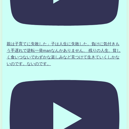
親は子育てに失敗した」子は人生に失敗した。負けに気付きも
う手遅れで逆転一発manなんかありません、 残りの人生、貧し
く食いつないでわずかな楽しみなど見つけて生きていくしかな
いのです。ないのです。