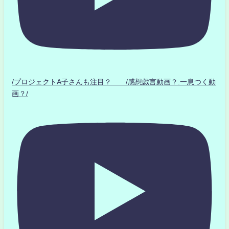
/プロジェクトA子さんも注目？ /感想戯言動画？.一息つく動
画？/