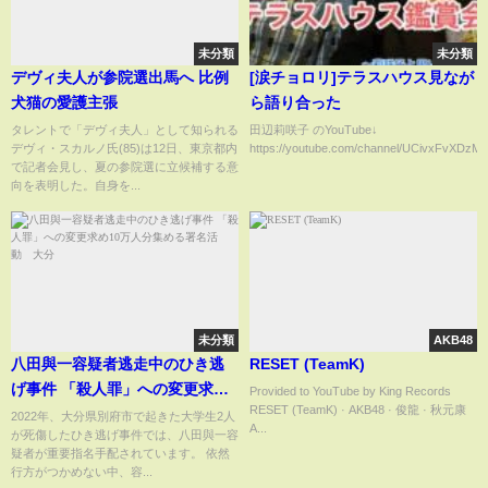
未分類
未分類
デヴィ夫人が参院選出馬へ 比例
[涙チョロリ]テラスハウス見なが
犬猫の愛護主張
ら語り合った
タレントで「デヴィ夫人」として知られる
田辺莉咲子 のYouTube↓
デヴィ・スカルノ氏(85)は12日、東京都内
https://youtube.com/channel/UCivxFvXDzM
で記者会見し、夏の参院選に立候補する意
向を表明した。自身を...
未分類
AKB48
八田與一容疑者逃走中のひき逃
RESET (TeamK)
げ事件 「殺人罪」への変更求め
Provided to YouTube by King Records
RESET (TeamK) · AKB48 · 俊龍 · 秋元康
10万人分集める署名活動 大分
2022年、大分県別府市で起きた大学生2人
A...
が死傷したひき逃げ事件では、八田與一容
疑者が重要指名手配されています。 依然
行方がつかめない中、容...