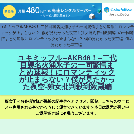
ユキミッフルAKB46！-二代目襲名火浦氷子の一同驚愕まとめ速報にロマンテ
ィックが止まらない？--僕が見たかった夜空！独女批判殺到激闘編--の一同驚
愕まとめ速報にロマンティックが止まらない？-僕の見たかった夜空編--僕の
見たかった星空編-
ユキミッフル--AKB46！--二代
目襲名火浦氷子の一同驚愕ま
とめ速報！にロマンティック
が止まらない？僕が見たかっ
た夜空-独女批判殺到激闘編
腐女子＜お客様皆様が掲載の記事等へアクセス、閲覧、こちらのサービ
スを利用される事でかろうじて運営できています＞本日は足元が悪い中
ご足労頂き誠に有難うございます。