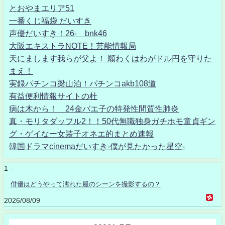
とおやまエリア51
一番くじ福袋 だいすき
声優だいすき！26- bnk46
大阪エキストラNOTE！芸能情報局
天にまします我らが父よ！ 願わくはわがドル円を守りた
まえ！
実録パチンコ梁山泊！パチンコakb108道
有益便利情報サイトの杜
病は木から！ 24金バエ子の特発性間質性肺炎
真・モリタダッフル2！！50代無職独身ガチホモ童貞ギン
グ・ゲイなー女装子オネエ的まとめ速報
韓国ドラマcinemaだいすき-僕が見たかった星空-
1 -
俳優はどうやって濡れた服のシーンを撮影するの？
2026/08/09