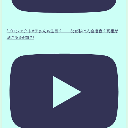
/プロジェクトA子さんも注目？ なぜ私は入会拒否？真相が
刺さる3分間？/