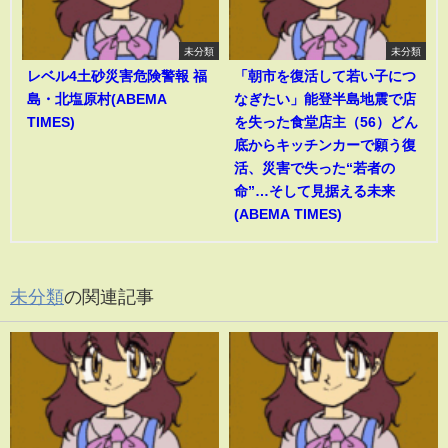
未分類
未分類
レベル4土砂災害危険警報 福
「朝市を復活して若い子につ
島・北塩原村(ABEMA
なぎたい」能登半島地震で店
TIMES)
を失った食堂店主（56）どん
底からキッチンカーで願う復
活、災害で失った“若者の
命”…そして見据える未来
(ABEMA TIMES)
未分類
の関連記事