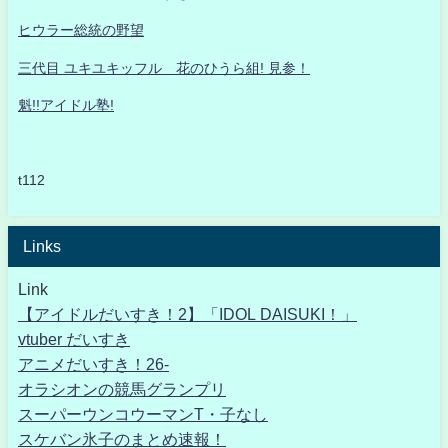
ヒウラー総統の野望
三代目 ユキユキッフル 花のひうら組! 見参！
魁!!アイドル塾!
t112
Links
Link
【アイドルだいすき！2】「IDOL DAISUKI！」
vtuber だいすき
アニメだいすき！26-
オラシオンの競馬グランプリ
スーパーウンコウーマンT・子なし
スケバン氷子のまとめ速報！