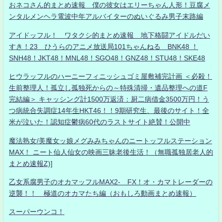
おネコさん的まとめ速報 僕の彼女はエリーちゃん人形！豆腐メ
ンタルメンヘラ電波中年アルバイターのぬいぐるみ男子末路編
アイドッフル！ ワタクシ的まとめ速報 地下格闘アイドルだい
すき！23 ひうらのアニメ放送局101ちゃんねる BNK48 ！
SNH48！JKT48！MNL48！SGO48！GNZ48！STU48！SKE48
ヒウラッフルのハーニーフィニッシュゴミ屋敷補完計画 ＜必殺！
生前整理人！孤立し孤独死からの～特殊清掃・遺品整理への道F
完結編＞ キャッシング計1500万返済：厨二病借金3500万円！う
つ病統合失調症14年生HKT46！！9期研究生、最後のサイト！全
米が泣いた！認知症鬱病60代のラストサイト絶賛！公開中
魔法熟女/美魔女ッ娘メグみみちゃんのニートッフルステーション
MAX！ ニート仙人仙女の映画三昧老後生活！（無職孤独居老人的
まとめ速報Z)]
乙女系腐男子のオカマッフルMAX2- FX！オ・カマトレーダーの
逆襲！！ 極道のオカマたち編（おもしろ動画まとめ速報）
スーパーウンコ！