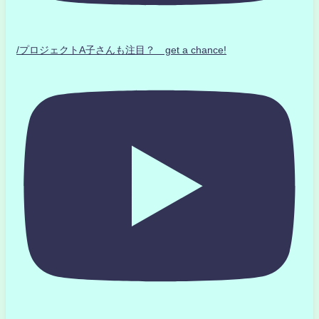
/プロジェクトA子さんも注目？ get a chance!