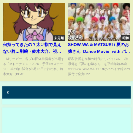
未分類
昭和
何持ってきたの？太い指で見え
SHOW-WA & MATSURI / 夏のお
ない牌…剛腕・鈴木大介、視聴
嬢さん -Dance Movie- with パパ
者をじらす「シークレット大
イヤ鈴木
Mリーガー、各プロ団体推薦者が出場す
昭和歌謡を令和の時代にリバイバル。 榊
る「Mトーナメント2026」予選1stステー
原郁恵「夏のお嬢さん」を平均年齢35歳
介」が「見えないｗ」と話題に/
ジ・I卓の第1試合が6月15日に行われ、鈴
のSHOW-WA&MATSURIがパパイヤ鈴木の
麻雀・Mトーナメント(ABEMA
木大介（BEAS...
振付で全力Dan...
TIMES)
s