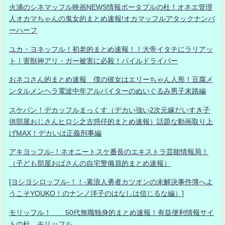
火浦のシネマッフル映画NEWS情報ポータブルの杜！オネエ管理
人オカマちゃんの鬼女的まとめ速報!オカマッフルアタックナンバ
ーハーフ
ユカ・ヨネッフル！初老的まとめ速報！！大帝イタチにラリアッ
ト！害獣神アリ・ガー被害に必殺！パイルドライバー
おネコさん的まとめ速報 僕の彼女はエリーちゃん人形！豆腐メ
ンタルメンヘラ電波中年アルバイターのぬいぐるみ男子末路編
スケバン！デカッフルまっくす（デカい強い2次元嫁だいすき子
供部屋おじさんヒロシ之古惑仔的まとめ速報）話題な動画取り上
げMAX！デカいは正義刑事編
アキヨッフル-！ネオニートスケ番長のエキストラ芸能情報局！
（子ども部屋おばさんの自宅警備員的まとめ速報）
[ヨシヨシロッフル-！！-素浪人勇者カツオンの未解決事件簿へよ
うこそYOUKO！のナンノ洋子のはなしは信じるな編）]
モリッフル！ 50代無職独身的まとめ速報！有益便利情報サイ
トの杜 モリッフル