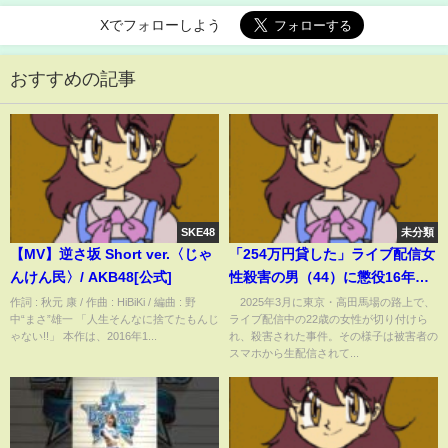
Xでフォローしよう
おすすめの記事
SKE48
未分類
【MV】逆さ坂 Short ver.〈じゃ
「254万円貸した」ライブ配信女
んけん民〉/ AKB48[公式]
性殺害の男（44）に懲役16年…
犯罪心理学者は「現実検討能力
作詞 : 秋元 康 / 作曲 : HiBiKi / 編曲 : 野
2025年3月に東京・高田馬場の路上で、
中“まさ”雄一 「人生そんなに捨てたもんじ
ライブ配信中の22歳の女性が切り付けら
の欠如」を指摘(ABEMA TIMES)
ゃない!!」 本作は、2016年1...
れ、殺害された事件。その様子は被害者の
スマホから生配信されて...