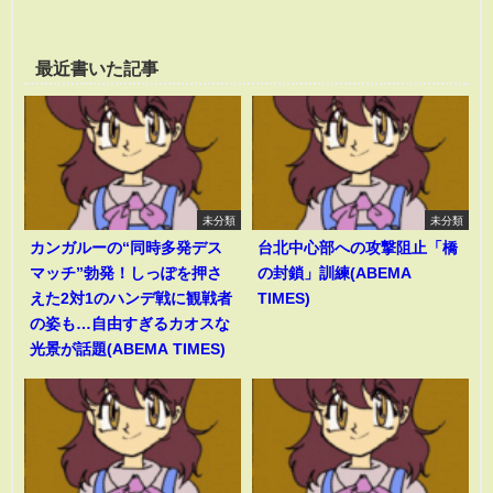
最近書いた記事
未分類
未分類
カンガルーの“同時多発デス
台北中心部への攻撃阻止「橋
マッチ”勃発！しっぽを押さ
の封鎖」訓練(ABEMA
えた2対1のハンデ戦に観戦者
TIMES)
の姿も…自由すぎるカオスな
光景が話題(ABEMA TIMES)