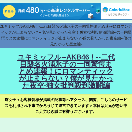
ユキミッフルAKB46！-二代目襲名火浦氷子の一同驚愕まとめ速報にロマンテ
ィックが止まらない？--僕が見たかった夜空！独女批判殺到激闘編--の一同驚
愕まとめ速報にロマンティックが止まらない？-僕の見たかった夜空編--僕の
見たかった星空編-
ユキミッフル--AKB46！--二代
目襲名火浦氷子の一同驚愕ま
とめ速報！にロマンティック
が止まらない？僕が見たかっ
た夜空-独女批判殺到激闘編
腐女子＜お客様皆様が掲載の記事等へアクセス、閲覧、こちらのサービ
スを利用される事でかろうじて運営できています＞本日は足元が悪い中
ご足労頂き誠に有難うございます。