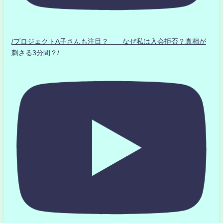
/プロジェクトA子さんも注目？ なぜ私は入会拒否？真相が
刺さる3分間？/