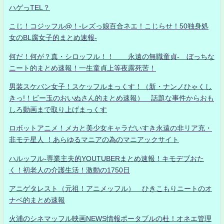
ハゲっTEL？
こじ！コジッフル@！-レズっ娘百合ネエ！こじらせ！50独身処
女のBL腐女子的まとめ速報-
何だ！何が？真・シロッフル！！ 永遠の無職童貞- ぼっちな
ニート的まとめ速報！一生童貞上等夜露死苦！
男装スケバン女子！スケッフルまっくす！（新・ナンノひゃくし
きっ!！ビー玉のおいぬさん的まとめ速報） 話題な事件からおも
しろ動画まで取り上げまっくす
ロボットアニメ！メカと美少女キャラだいすき永遠の非リア充・
非モテ星人 ！あらゆるマニアの為のマニアックサイト
ハルッフル-専業主夫的YOUTUBERまとめ速報！キモデブおた
く！初老人の介護生活！激動の1750日
アニゲタレスト（元祖！アニメッフル） ひきこもりニートのオ
ナベ的まとめ速報
火浦のシネマッフル映画NEWS情報ポータブルの杜！オネエ管理