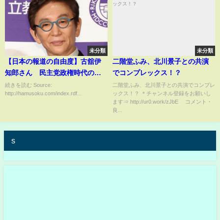
未分類
未分類
【日本の報道の自由度】古舘伊
二階堂ふみ、北川景子との共演
知郎さん 民主党政権時代の圧
でコンプレックス！？
力をバラした上に安倍総理のと
続きを読む Source:
二階堂ふみ、北川景子との共演でコンプレ
http://hamusoku.com/index.rdf...
ックス！？ ＊チャンネル登録をお願いし
きは圧力なんてなかったと証言
ます⇒ http://ur0.work/zJbE コメント・
良...
s