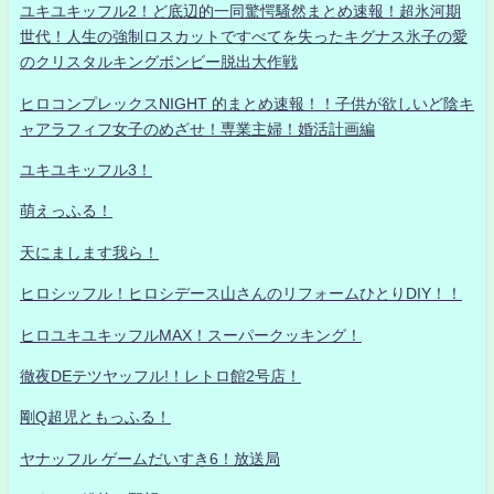
ユキユキッフル2！ど底辺的一同驚愕騒然まとめ速報！超氷河期
世代！人生の強制ロスカットですべてを失ったキグナス氷子の愛
のクリスタルキングボンビー脱出大作戦
ヒロコンプレックスNIGHT 的まとめ速報！！子供が欲しいど陰キ
ャアラフィフ女子のめざせ！専業主婦！婚活計画編
ユキユキッフル3！
萌えっふる！
天にまします我ら！
ヒロシッフル！ヒロシデース山さんのリフォームひとりDIY！！
ヒロユキユキッフルMAX！スーパークッキング！
徹夜DEテツヤッフル!！レトロ館2号店！
剛Q超児ともっふる！
ヤナッフル ゲームだいすき6！放送局