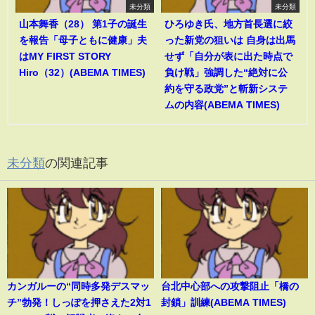
未分類
未分類
山本舞香（28） 第1子の誕生
ひろゆき氏、地方首長選に絞
を報告「母子ともに健康」夫
った新党の狙いは 自身は出馬
はMY FIRST STORY
せず「自分が表に出た時点で
Hiro（32）(ABEMA TIMES)
負け戦」強調した“絶対に公
約を守る政党”と斬新システ
ムの内容(ABEMA TIMES)
未分類
の関連記事
カンガルーの“同時多発デスマッ
台北中心部への攻撃阻止「橋の
チ”勃発！しっぽを押さえた2対1
封鎖」訓練(ABEMA TIMES)