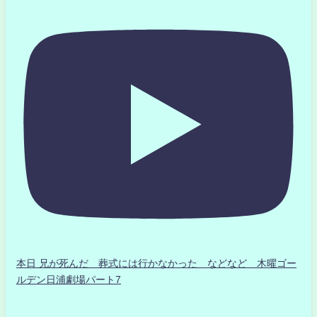
本日 兄が死んだ 葬式には行かなかった などなど 木曜ゴー
ルデン日浦劇場パート7