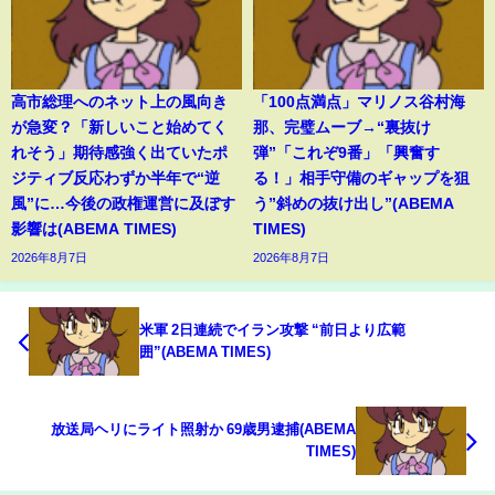
高市総理へのネット上の風向き
「100点満点」マリノス谷村海
が急変？「新しいこと始めてく
那、完璧ムーブ→“裏抜け
れそう」期待感強く出ていたポ
弾”「これぞ9番」「興奮す
ジティブ反応わずか半年で“逆
る！」相手守備のギャップを狙
風”に…今後の政権運営に及ぼす
う”斜めの抜け出し”(ABEMA
影響は(ABEMA TIMES)
TIMES)
2026年8月7日
2026年8月7日
米軍 2日連続でイラン攻撃 “前日より広範
囲”(ABEMA TIMES)
放送局ヘリにライト照射か 69歳男逮捕(ABEMA
TIMES)