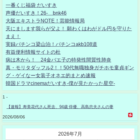
一番くじ福袋 だいすき
声優だいすき！26- bnk46
大阪エキストラNOTE！芸能情報局
天にまします我らが父よ！ 願わくはわがドル円を守りた
まえ！
実録パチンコ梁山泊！パチンコakb108道
有益便利情報サイトの杜
病は木から！ 24金バエ子の特発性間質性肺炎
真・モリタダッフル2！！50代無職独身ガチホモ童貞ギン
グ・ゲイなー女装子オネエ的まとめ速報
韓国ドラマcinemaだいすき-僕が見たかった星空-
1 -
【速報】寿美花代さん死去、94歳 俳優、高島忠夫さんの妻
2026/08/06
2026年7月