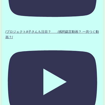
/プロジェクトA子さんも注目？ /感想戯言動画？.一息つく動
画？/