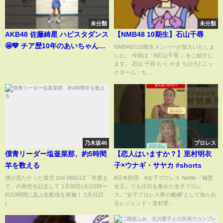
未分類
未分類
AKB48 佐藤綺星 ハピスタダンス
【NMB48 10期生】石山千尋
🤩💙 チア歴10年のあいちゃんと
NMB48の10期生メンバーが加入いたしま
した。 今回は「#石山千尋 」をご紹介し
#diana さんのコラボパフォーマ
...
ます。 石山 千尋 (いしやま ちひろ) ニッ
ンスいかがでしたか🙌🏻🏟️ #横
クネーム：ち...
浜denaベイスターズ #ハピスタ
ダンス
乃木坂46
プロレス
僕青リーダー塩釜菜那、約5時間
【恋人はいますか？】里村明衣
羊を数える
子×ウナギ・サヤカ #shorts
僕が見たかった青空 2nd SINGLE「卒業ま
#日本財団 #女子プロレス Netflix『極悪
で」の発売を記念して 1月30日(火)21時〜
女王』でも注目を集めた女子プロレ
約22時間に及ぶ生配信を実施！ 1月31日
ス。”女子プロレス界の横綱”として知られ
(...
るレジェンド・里村芽...