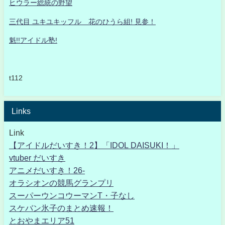
ヒウラー総統の野望
三代目 ユキユキッフル 花のひうら組! 見参！
魁!!アイドル塾!
t112
Links
Link
【アイドルだいすき！2】「IDOL DAISUKI！」
vtuber だいすき
アニメだいすき！26-
オラシオンの競馬グランプリ
スーパーウンコウーマンT・子なし
スケバン氷子のまとめ速報！
とおやまエリア51