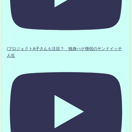
/プロジェクトA子さんも注目？ 独身ハゲ僧侶のサンドイッチ
人生