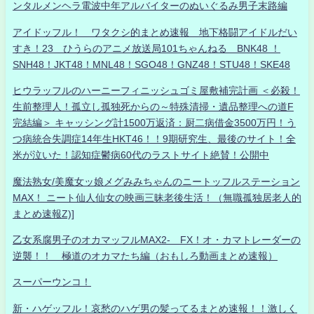
ンタルメンヘラ電波中年アルバイターのぬいぐるみ男子末路編
アイドッフル！ ワタクシ的まとめ速報 地下格闘アイドルだい
すき！23 ひうらのアニメ放送局101ちゃんねる BNK48 ！
SNH48！JKT48！MNL48！SGO48！GNZ48！STU48！SKE48
ヒウラッフルのハーニーフィニッシュゴミ屋敷補完計画 ＜必殺！
生前整理人！孤立し孤独死からの～特殊清掃・遺品整理への道F
完結編＞ キャッシング計1500万返済：厨二病借金3500万円！う
つ病統合失調症14年生HKT46！！9期研究生、最後のサイト！全
米が泣いた！認知症鬱病60代のラストサイト絶賛！公開中
魔法熟女/美魔女ッ娘メグみみちゃんのニートッフルステーション
MAX！ ニート仙人仙女の映画三昧老後生活！（無職孤独居老人的
まとめ速報Z)]
乙女系腐男子のオカマッフルMAX2- FX！オ・カマトレーダーの
逆襲！！ 極道のオカマたち編（おもしろ動画まとめ速報）
スーパーウンコ！
新・ハゲッフル！哀愁のハゲ男の髪ってるまとめ速報！！激しく