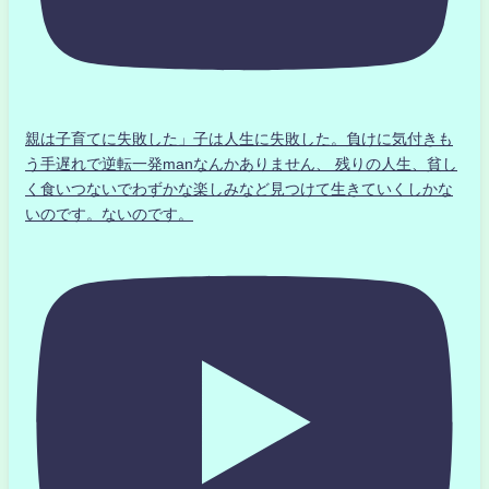
親は子育てに失敗した」子は人生に失敗した。負けに気付きも
う手遅れで逆転一発manなんかありません、 残りの人生、貧し
く食いつないでわずかな楽しみなど見つけて生きていくしかな
いのです。ないのです。