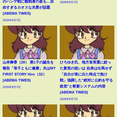
のハンデ戦に観戦者の姿も…自
2026年8月7日
由すぎるカオスな光景が話題
(ABEMA TIMES)
2026年8月7日
山本舞香（28） 第1子の誕生を
ひろゆき氏、地方首長選に絞っ
報告「母子ともに健康」夫はMY
た新党の狙いは 自身は出馬せず
FIRST STORY Hiro（32）
「自分が表に出た時点で負け
(ABEMA TIMES)
戦」強調した“絶対に公約を守る
政党”と斬新システムの内容
2026年8月7日
(ABEMA TIMES)
2026年8月7日