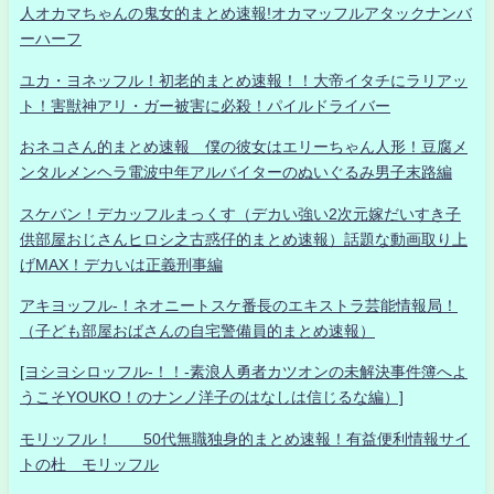
人オカマちゃんの鬼女的まとめ速報!オカマッフルアタックナンバ
ーハーフ
ユカ・ヨネッフル！初老的まとめ速報！！大帝イタチにラリアッ
ト！害獣神アリ・ガー被害に必殺！パイルドライバー
おネコさん的まとめ速報 僕の彼女はエリーちゃん人形！豆腐メ
ンタルメンヘラ電波中年アルバイターのぬいぐるみ男子末路編
スケバン！デカッフルまっくす（デカい強い2次元嫁だいすき子
供部屋おじさんヒロシ之古惑仔的まとめ速報）話題な動画取り上
げMAX！デカいは正義刑事編
アキヨッフル-！ネオニートスケ番長のエキストラ芸能情報局！
（子ども部屋おばさんの自宅警備員的まとめ速報）
[ヨシヨシロッフル-！！-素浪人勇者カツオンの未解決事件簿へよ
うこそYOUKO！のナンノ洋子のはなしは信じるな編）]
モリッフル！ 50代無職独身的まとめ速報！有益便利情報サイ
トの杜 モリッフル