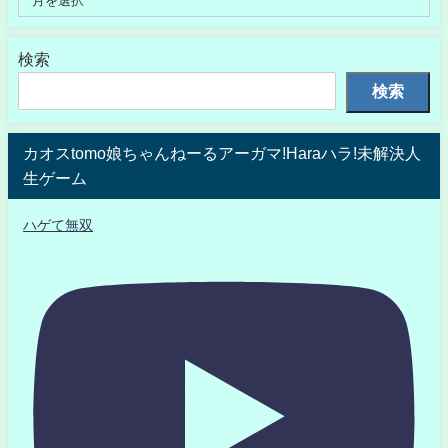
検索
検索
カオスtomo娘ちゃんねーるアーガマ!Haraハラ!未解決人
生ゲーム
ハゲて無双