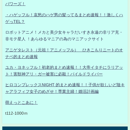
パワーズ！
・ハゲッフル！哀愁のハゲ男の髪ってるまとめ速報！！激しくハ
ゲっTEL？
ロボットアニメ！メカと美少女キャラだいすき永遠の非リア充・
非モテ星人 ！あらゆるマニアの為のマニアックサイト
アニゲタレスト（元祖！アニメッフル） ひきこもりニートのオ
ナベ的まとめ速報
ユカ・ヨネッフル！初老的まとめ速報！！大帝イタチにラリアッ
ト！害獣神アリ・ガー被害に必殺！パイルドライバー
ヒロコンプレックスNIGHT 的まとめ速報！！子供が欲しいど陰キ
ャアラフィフ女子のめざせ！専業主婦！婚活計画編
萌えっとこあに！
t112-1000ｍ