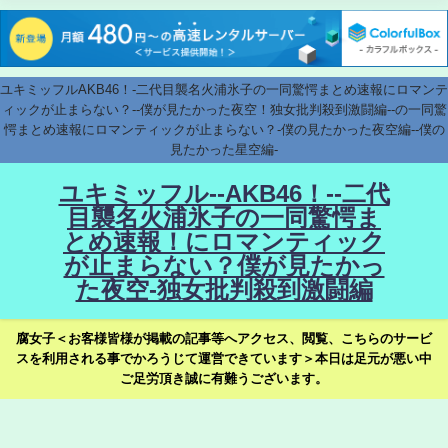
ユキミッフルAKB46！-二代目襲名火浦氷子の一同驚愕まとめ速報にロマンテ
ィックが止まらない？--僕が見たかった夜空！独女批判殺到激闘編--の一同驚
愕まとめ速報にロマンティックが止まらない？-僕の見たかった夜空編--僕の
見たかった星空編-
ユキミッフル--AKB46！--二代
目襲名火浦氷子の一同驚愕ま
とめ速報！にロマンティック
が止まらない？僕が見たかっ
た夜空-独女批判殺到激闘編
腐女子＜お客様皆様が掲載の記事等へアクセス、閲覧、こちらのサービ
スを利用される事でかろうじて運営できています＞本日は足元が悪い中
ご足労頂き誠に有難うございます。