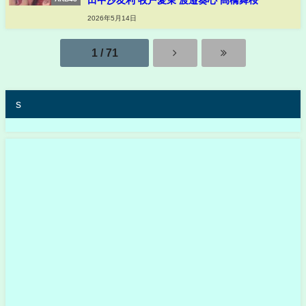
田中沙友利 牧戸愛茉 渡邉葵心 髙橋舞桜
2026年5月14日
1 / 71
s