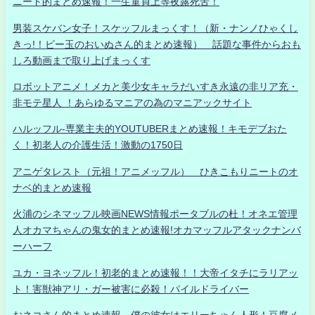
ニート的まとめ速報！一生童貞上等夜露死苦！
男装スケバン女子！スケッフルまっくす！（新・ナンノひゃくし
きっ!！ビー玉のおいぬさん的まとめ速報） 話題な事件からおも
しろ動画まで取り上げまっくす
ロボットアニメ！メカと美少女キャラだいすき永遠の非リア充・
非モテ星人 ！あらゆるマニアの為のマニアックサイト
ハルッフル-専業主夫的YOUTUBERまとめ速報！キモデブおた
く！初老人の介護生活！激動の1750日
アニゲタレスト（元祖！アニメッフル） ひきこもりニートのオ
ナベ的まとめ速報
火浦のシネマッフル映画NEWS情報ポータブルの杜！オネエ管理
人オカマちゃんの鬼女的まとめ速報!オカマッフルアタックナンバ
ーハーフ
ユカ・ヨネッフル！初老的まとめ速報！！大帝イタチにラリアッ
ト！害獣神アリ・ガー被害に必殺！パイルドライバー
おネコさん的まとめ速報 僕の彼女はエリーちゃん人形！豆腐メ