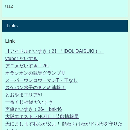
t112
Links
Link
【アイドルだいすき！2】「IDOL DAISUKI！」
vtuber だいすき
アニメだいすき！26-
オラシオンの競馬グランプリ
スーパーウンコウーマンT・子なし
スケバン氷子のまとめ速報！
とおやまエリア51
一番くじ福袋 だいすき
声優だいすき！26- bnk46
大阪エキストラNOTE！芸能情報局
天にまします我らが父よ！ 願わくはわがドル円を守りた