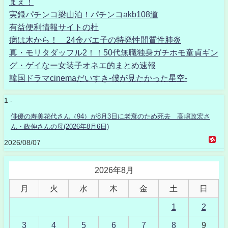
まえ！
実録パチンコ梁山泊！パチンコakb108道
有益便利情報サイトの杜
病は木から！ 24金バエ子の特発性間質性肺炎
真・モリタダッフル2！！50代無職独身ガチホモ童貞ギン
グ・ゲイなー女装子オネエ的まとめ速報
韓国ドラマcinemaだいすき-僕が見たかった星空-
1 -
俳優の寿美花代さん（94）が8月3日に老衰のため死去 高嶋政宏さ
ん・政伸さんの母(2026年8月6日)
2026/08/07
2026年8月
月
火
水
木
金
土
日
1
2
3
4
5
6
7
8
9