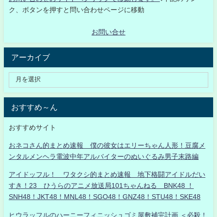
ク、ボタンを押すと問い合わせページに移動
お問い合せ
アーカイブ
おすすめ～ん
おすすめサイト
おネコさん的まとめ速報 僕の彼女はエリーちゃん人形！豆腐メ
ンタルメンヘラ電波中年アルバイターのぬいぐるみ男子末路編
アイドッフル！ ワタクシ的まとめ速報 地下格闘アイドルだい
すき！23 ひうらのアニメ放送局101ちゃんねる BNK48 ！
SNH48！JKT48！MNL48！SGO48！GNZ48！STU48！SKE48
ヒウラッフルのハーニーフィニッシュゴミ屋敷補完計画 ＜必殺！