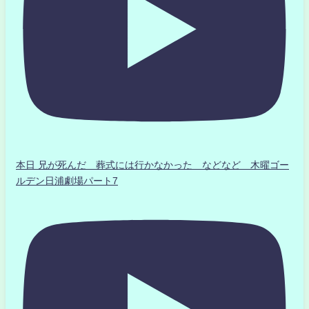
本日 兄が死んだ 葬式には行かなかった などなど 木曜ゴー
ルデン日浦劇場パート7