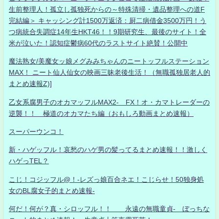
生前整理人！孤立し孤独死からの～特殊清掃・遺品整理への道F
完結編＞ キャッシング計1500万返済：厨二病借金3500万円！う
つ病統合失調症14年生HKT46！！9期研究生、最後のサイト！全
米が泣いた！認知症鬱病60代のラストサイト絶賛！公開中
魔法熟女/美魔女ッ娘メグみみちゃんのニートッフルステーション
MAX！ ニート仙人仙女の映画三昧老後生活！（無職孤独居老人的
まとめ速報Z)]
乙女系腐男子のオカマッフルMAX2- FX！オ・カマトレーダーの
逆襲！！ 極道のオカマたち編（おもしろ動画まとめ速報）
スーパーウンコ！
新・ハゲッフル！哀愁のハゲ男の髪ってるまとめ速報！！激しく
ハゲっTEL？
こじ！コジッフル@！-レズっ娘百合ネエ！こじらせ！50独身処
女のBL腐女子的まとめ速報-
何だ！何が？真・シロッフル！！ 永遠の無職童貞- ぼっちな