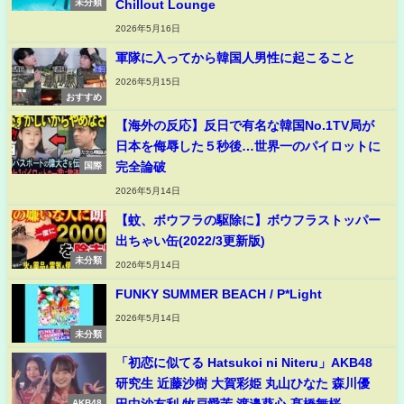
Chillout Lounge
未分類
2026年5月16日
軍隊に入ってから韓国人男性に起こること
2026年5月15日
おすすめ
【海外の反応】反日で有名な韓国No.1TV局が
日本を侮辱した５秒後…世界一のパイロットに
完全論破
国際
2026年5月14日
【蚊、ボウフラの駆除に】ボウフラストッパー
出ちゃい缶(2022/3更新版)
未分類
2026年5月14日
FUNKY SUMMER BEACH / P*Light
2026年5月14日
未分類
「初恋に似てる Hatsukoi ni Niteru」AKB48
研究生 近藤沙樹 大賀彩姫 丸山ひなた 森川優
AKB48