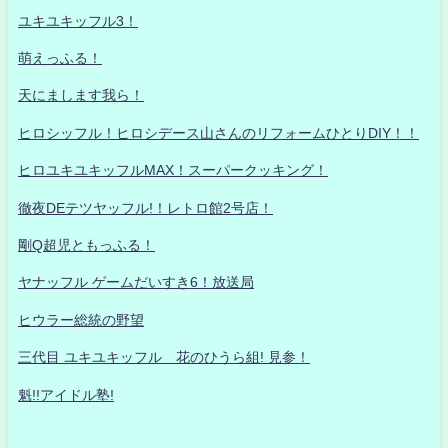
ユキユキッフル3！
萌えっふる！
天にまします我ら！
ヒロシッフル！ヒロシデース山さんのリフォームひとりDIY！！
ヒロユキユキッフルMAX！スーパークッキング！
徹夜DEテツヤッフル!！レトロ館2号店！
剛Q超児ともっふる！
ヤナッフル ゲームだいすき6！放送局
ヒウラー総統の野望
三代目 ユキユキッフル 花のひうら組! 見参！
魁!!アイドル塾!