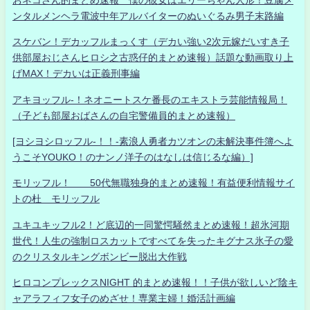
ンタルメンヘラ電波中年アルバイターのぬいぐるみ男子末路編
スケバン！デカッフルまっくす（デカい強い2次元嫁だいすき子
供部屋おじさんヒロシ之古惑仔的まとめ速報）話題な動画取り上
げMAX！デカいは正義刑事編
アキヨッフル-！ネオニートスケ番長のエキストラ芸能情報局！
（子ども部屋おばさんの自宅警備員的まとめ速報）
[ヨシヨシロッフル-！！-素浪人勇者カツオンの未解決事件簿へよ
うこそYOUKO！のナンノ洋子のはなしは信じるな編）]
モリッフル！ 50代無職独身的まとめ速報！有益便利情報サイ
トの杜 モリッフル
ユキユキッフル2！ど底辺的一同驚愕騒然まとめ速報！超氷河期
世代！人生の強制ロスカットですべてを失ったキグナス氷子の愛
のクリスタルキングボンビー脱出大作戦
ヒロコンプレックスNIGHT 的まとめ速報！！子供が欲しいど陰キ
ャアラフィフ女子のめざせ！専業主婦！婚活計画編