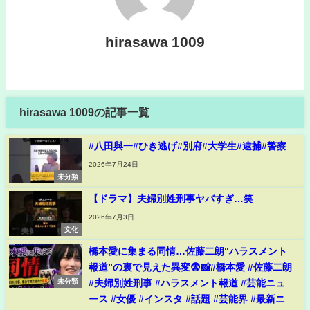
hirasawa 1009
hirasawa 1009の記事一覧
#八田與一#ひき逃げ#別府#大学生#逮捕#警察
2026年7月24日
未分類
【ドラマ】夫婦別姓刑事ヤバすぎ…笑
2026年7月3日
文化
橋本愛に集まる同情…佐藤二朗“ハラスメント
報道”の裏で見えた異変😨📸#橋本愛 #佐藤二朗
#夫婦別姓刑事 #ハラスメント報道 #芸能ニュ
未分類
ース #女優 #インスタ #話題 #芸能界 #最新ニ