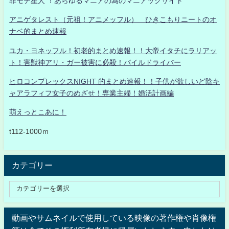
非モテ星人 ！あらゆるマニアの為のマニアックサイト
アニゲタレスト（元祖！アニメッフル） ひきこもりニートのオ
ナベ的まとめ速報
ユカ・ヨネッフル！初老的まとめ速報！！大帝イタチにラリアッ
ト！害獣神アリ・ガー被害に必殺！パイルドライバー
ヒロコンプレックスNIGHT 的まとめ速報！！子供が欲しいど陰キ
ャアラフィフ女子のめざせ！専業主婦！婚活計画編
萌えっとこあに！
t112-1000ｍ
カテゴリー
動画やサムネイルで使用している映像の著作権や肖像権