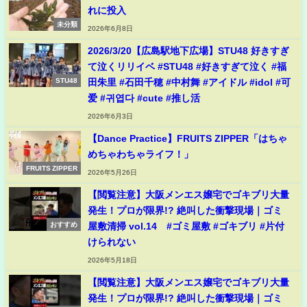
れに投入
未分類
2026年6月8日
2026/3/20【広島駅地下広場】STU48 好きすぎ
て泣くリリイベ #STU48 #好きすぎて泣く #福
田朱里 #石田千穂 #中村舞 #アイドル #idol #可
STU48
爱 #귀엽다 #cute #推し活
2026年6月3日
【Dance Practice】FRUITS ZIPPER「はちゃ
めちゃわちゃライフ！」
FRUITS ZIPPER
2026年5月26日
【閲覧注意】大阪メンエス嬢宅でゴキブリ大量
発生！プロが限界!? 絶叫した衝撃現場｜ゴミ
屋敷清掃 vol.14 #ゴミ屋敷 #ゴキブリ #片付
おすすめ
けられない
2026年5月18日
【閲覧注意】大阪メンエス嬢宅でゴキブリ大量
発生！プロが限界!? 絶叫した衝撃現場｜ゴミ