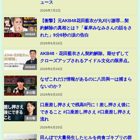
ュース
2026年7月2日
【衝撃】元AKB48花田藍衣が丸刈り謝罪…契
約解除の真相とは？「峯岸みなみさんの話をさ
れた」9分8秒の涙の告白
AKB48
2026年6月24日
AKB48・花田藍衣さん契約解除。期せずして
クローズアップされるアイドル文化の限界点。
AKB48
2026年6月24日
なぜこれだけ情報があるのに八田與一は捕まら
ないのか？
未分類
2026年6月20日
口座差し押さえで残高0円に！差し押さえ後に
できること #口座差し押さえ #口座差し押さえ
流れ
未分類
2026年6月20日
田んぼで大量発生したヒルを肉食ゴキブリの群