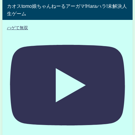
カオスtomo娘ちゃんねーるアーガマ!Haraハラ!未解決人
生ゲーム
ハゲて無双