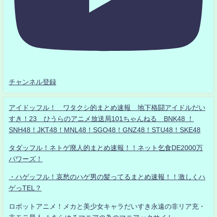
チャンネル登録
アイドッフル！ ワタクシ的まとめ速報 地下格闘アイドルだい
すき！23 ひうらのアニメ放送局101ちゃんねる BNK48 ！
SNH48！JKT48！MNL48！SGO48！GNZ48！STU48！SKE48
タダッフル！ネトゲ廃人的まとめ速報！！ネット乞食DE2000万
パワーズ！
・ハゲッフル！哀愁のハゲ男の髪ってるまとめ速報！！激しくハ
ゲっTEL？
ロボットアニメ！メカと美少女キャラだいすき永遠の非リア充・