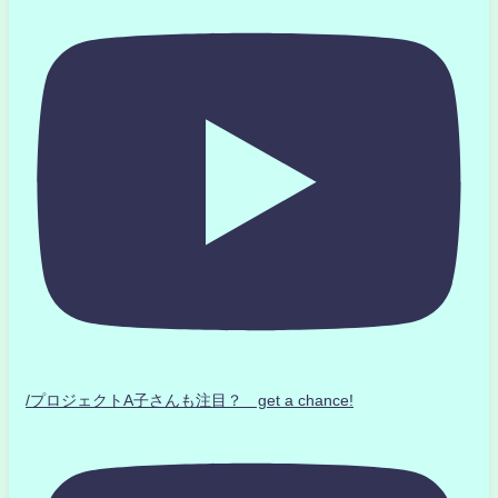
/プロジェクトA子さんも注目？ get a chance!