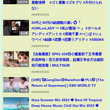
屋敷清掃 #ゴミ屋敷 #ゴキブリ #片付けられ
おすすめ
ない
2026年5月18日
20代と30代の結婚観の違い💍『
#GIRLorLADY 〜 #私が最強 〜 』 #ガールオ
アレディ #アンミカ #若槻千夏 #ぺこぱ #シュ
未分類
ウペイ #結婚 #恋愛 #恋愛リアリティ #ABEMA
2026年5月18日
【合集最新】EP01-333💞小魔童拆了王爷最爱
的花种地！安王府变菜园，赵澜王爷全方位破防
却只能宠着丨MULTISUB
未分類
2026年5月16日
[1HR] 🥰GangDan😍Marathon😂 Pt.1🤭 [The
Return of Superman] | KBS WORLD TV
未分類
2026年5月16日
Ibiza Summer Mix 2024 🍓 Best Of Tropical
Deep House Music Chill Out Mix 2023 🍓