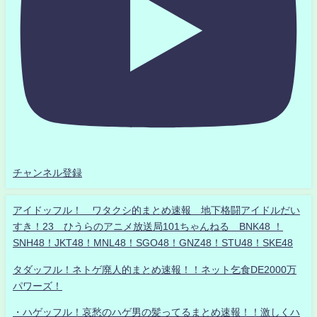
チャンネル登録
アイドッフル！ ワタクシ的まとめ速報 地下格闘アイドルだい
すき！23 ひうらのアニメ放送局101ちゃんねる BNK48 ！
SNH48！JKT48！MNL48！SGO48！GNZ48！STU48！SKE48
タダッフル！ネトゲ廃人的まとめ速報！！ネット乞食DE2000万
パワーズ！
・ハゲッフル！哀愁のハゲ男の髪ってるまとめ速報！！激しくハ