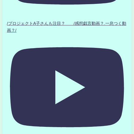
/プロジェクトA子さんも注目？ /感想戯言動画？.一息つく動
画？/