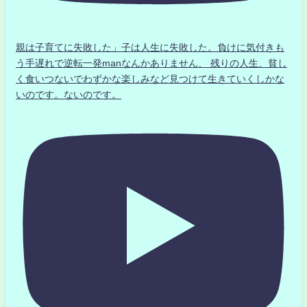
親は子育てに失敗した」子は人生に失敗した。負けに気付きも
う手遅れで逆転一発manなんかありません、 残りの人生、貧し
く食いつないでわずかな楽しみなど見つけて生きていくしかな
いのです。ないのです。