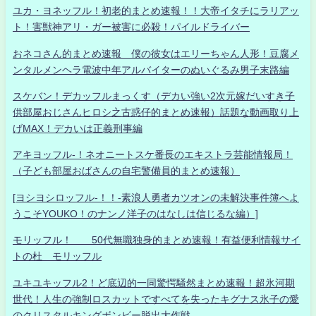
ユカ・ヨネッフル！初老的まとめ速報！！大帝イタチにラリアッ
ト！害獣神アリ・ガー被害に必殺！パイルドライバー
おネコさん的まとめ速報 僕の彼女はエリーちゃん人形！豆腐メ
ンタルメンヘラ電波中年アルバイターのぬいぐるみ男子末路編
スケバン！デカッフルまっくす（デカい強い2次元嫁だいすき子
供部屋おじさんヒロシ之古惑仔的まとめ速報）話題な動画取り上
げMAX！デカいは正義刑事編
アキヨッフル-！ネオニートスケ番長のエキストラ芸能情報局！
（子ども部屋おばさんの自宅警備員的まとめ速報）
[ヨシヨシロッフル-！！-素浪人勇者カツオンの未解決事件簿へよ
うこそYOUKO！のナンノ洋子のはなしは信じるな編）]
モリッフル！ 50代無職独身的まとめ速報！有益便利情報サイ
トの杜 モリッフル
ユキユキッフル2！ど底辺的一同驚愕騒然まとめ速報！超氷河期
世代！人生の強制ロスカットですべてを失ったキグナス氷子の愛
のクリスタルキングボンビー脱出大作戦