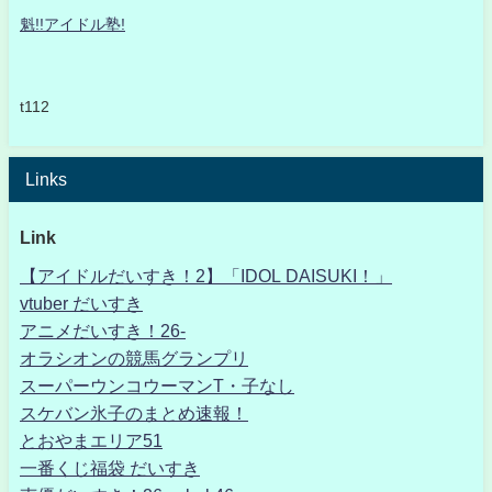
魁!!アイドル塾!
t112
Links
Link
【アイドルだいすき！2】「IDOL DAISUKI！」
vtuber だいすき
アニメだいすき！26-
オラシオンの競馬グランプリ
スーパーウンコウーマンT・子なし
スケバン氷子のまとめ速報！
とおやまエリア51
一番くじ福袋 だいすき