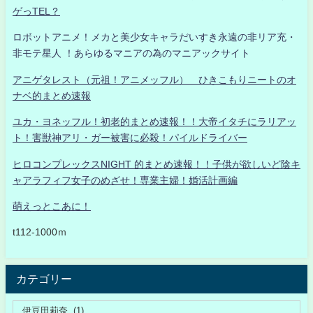
ゲっTEL？
ロボットアニメ！メカと美少女キャラだいすき永遠の非リア充・
非モテ星人 ！あらゆるマニアの為のマニアックサイト
アニゲタレスト（元祖！アニメッフル） ひきこもりニートのオ
ナベ的まとめ速報
ユカ・ヨネッフル！初老的まとめ速報！！大帝イタチにラリアッ
ト！害獣神アリ・ガー被害に必殺！パイルドライバー
ヒロコンプレックスNIGHT 的まとめ速報！！子供が欲しいど陰キ
ャアラフィフ女子のめざせ！専業主婦！婚活計画編
萌えっとこあに！
t112-1000ｍ
カテゴリー