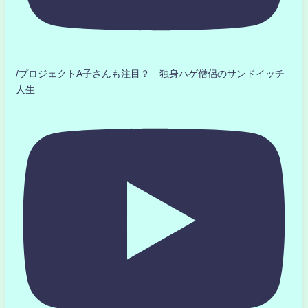
/プロジェクトA子さんも注目？ 独身ハゲ僧侶のサンドイッチ
人生