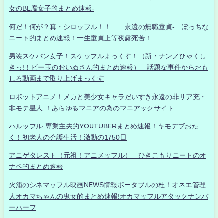
女のBL腐女子的まとめ速報-
何だ！何が？真・シロッフル！！ 永遠の無職童貞- ぼっちな
ニート的まとめ速報！一生童貞上等夜露死苦！
男装スケバン女子！スケッフルまっくす！（新・ナンノひゃくし
きっ!！ビー玉のおいぬさん的まとめ速報） 話題な事件からおも
しろ動画まで取り上げまっくす
ロボットアニメ！メカと美少女キャラだいすき永遠の非リア充・
非モテ星人 ！あらゆるマニアの為のマニアックサイト
ハルッフル-専業主夫的YOUTUBERまとめ速報！キモデブおた
く！初老人の介護生活！激動の1750日
アニゲタレスト（元祖！アニメッフル） ひきこもりニートのオ
ナベ的まとめ速報
火浦のシネマッフル映画NEWS情報ポータブルの杜！オネエ管理
人オカマちゃんの鬼女的まとめ速報!オカマッフルアタックナンバ
ーハーフ