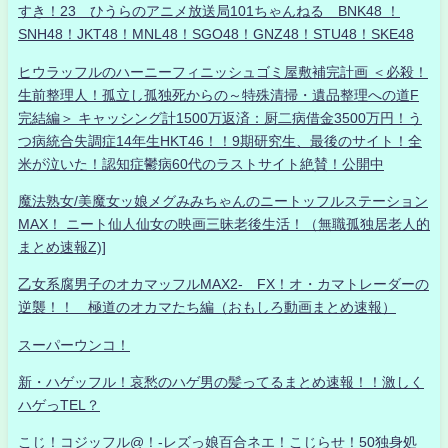
すき！23 ひうらのアニメ放送局101ちゃんねる BNK48 ！
SNH48！JKT48！MNL48！SGO48！GNZ48！STU48！SKE48
ヒウラッフルのハーニーフィニッシュゴミ屋敷補完計画 ＜必殺！
生前整理人！孤立し孤独死からの～特殊清掃・遺品整理への道F
完結編＞ キャッシング計1500万返済：厨二病借金3500万円！う
つ病統合失調症14年生HKT46！！9期研究生、最後のサイト！全
米が泣いた！認知症鬱病60代のラストサイト絶賛！公開中
魔法熟女/美魔女ッ娘メグみみちゃんのニートッフルステーション
MAX！ ニート仙人仙女の映画三昧老後生活！（無職孤独居老人的
まとめ速報Z)]
乙女系腐男子のオカマッフルMAX2- FX！オ・カマトレーダーの
逆襲！！ 極道のオカマたち編（おもしろ動画まとめ速報）
スーパーウンコ！
新・ハゲッフル！哀愁のハゲ男の髪ってるまとめ速報！！激しく
ハゲっTEL？
こじ！コジッフル@！-レズっ娘百合ネエ！こじらせ！50独身処