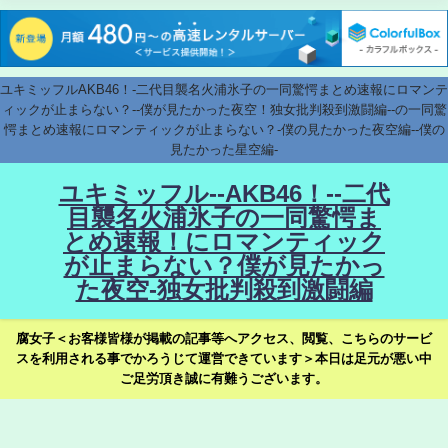
ユキミッフルAKB46！-二代目襲名火浦氷子の一同驚愕まとめ速報にロマンテ
ィックが止まらない？--僕が見たかった夜空！独女批判殺到激闘編--の一同驚
愕まとめ速報にロマンティックが止まらない？-僕の見たかった夜空編--僕の
見たかった星空編-
ユキミッフル--AKB46！--二代
目襲名火浦氷子の一同驚愕ま
とめ速報！にロマンティック
が止まらない？僕が見たかっ
た夜空-独女批判殺到激闘編
腐女子＜お客様皆様が掲載の記事等へアクセス、閲覧、こちらのサービ
スを利用される事でかろうじて運営できています＞本日は足元が悪い中
ご足労頂き誠に有難うございます。