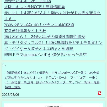
声優だいすき！26- bnk46
大阪エキストラNOTE！芸能情報局
天にまします我らが父よ！ 願わくはわがドル円を守りた
まえ！
実録パチンコ梁山泊！パチンコakb108道
有益便利情報サイトの杜
病は木から！ 24金バエ子の特発性間質性肺炎
真・モリタダッフル2！！50代無職独身ガチホモ童貞ギン
グ・ゲイなー女装子オネエ的まとめ速報
韓国ドラマcinemaだいすき-僕が見たかった星空-
1 -
【最新情報】遂に公開！最新作 ドラゴンボールGT一番くじの全貌
が遂に明らかになりました ドラゴンボール フィギュア 一番く
じ 孫悟空 鳥山明 超サイヤ人4ベジータ マッコイ 相場 最新
情報 速報
2026/08/06