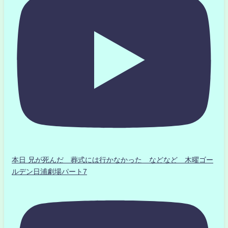
本日 兄が死んだ 葬式には行かなかった などなど 木曜ゴー
ルデン日浦劇場パート7