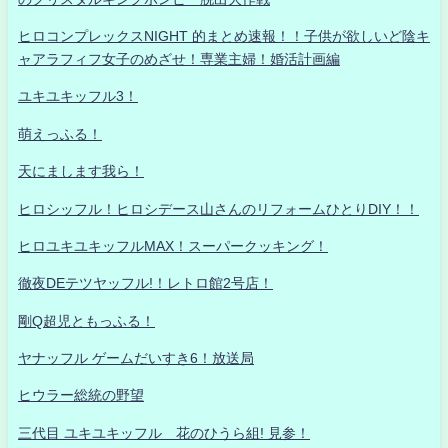
ヒロコンプレックスNIGHT 的まとめ速報！！子供が欲しいど陰キ
ャアラフィフ女子のめざせ！専業主婦！婚活計画編
ユキユキッフル3！
萌えっふる！
天にまします我ら！
ヒロシッフル！ヒロシデース山さんのリフォームひとりDIY！！
ヒロユキユキッフルMAX！スーパークッキング！
徹夜DEテツヤッフル!！レトロ館2号店！
剛Q超児ともっふる！
ヤナッフル ゲームだいすき6！放送局
ヒウラー総統の野望
三代目 ユキユキッフル 花のひうら組! 見参！