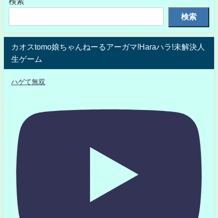
検索
検索
カオスtomo娘ちゃんねーるアーガマ!Haraハラ!未解決人
生ゲーム
ハゲて無双