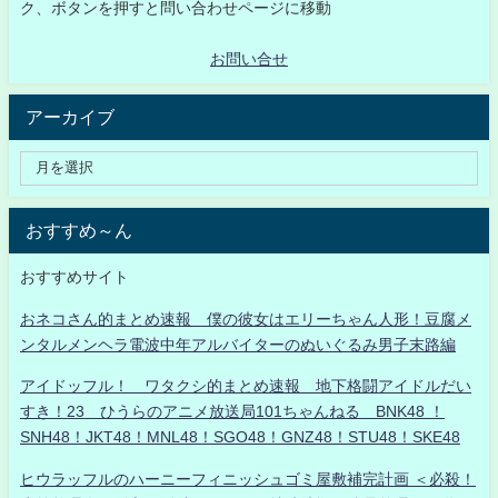
ク、ボタンを押すと問い合わせページに移動
お問い合せ
アーカイブ
おすすめ～ん
おすすめサイト
おネコさん的まとめ速報 僕の彼女はエリーちゃん人形！豆腐メ
ンタルメンヘラ電波中年アルバイターのぬいぐるみ男子末路編
アイドッフル！ ワタクシ的まとめ速報 地下格闘アイドルだい
すき！23 ひうらのアニメ放送局101ちゃんねる BNK48 ！
SNH48！JKT48！MNL48！SGO48！GNZ48！STU48！SKE48
ヒウラッフルのハーニーフィニッシュゴミ屋敷補完計画 ＜必殺！