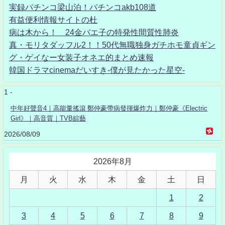
実録パチンコ梁山泊！パチンコakb108道
有益便利情報サイトの杜
病は木から！ 24金バエ子の特発性間質性肺炎
真・モリタダッフル2！！50代無職独身ガチホモ童貞ギン
グ・ゲイなー女装子オネエ的まとめ速報
韓国ドラマcinemaだいすき-僕が見たかった星空-
1 -
中年好聲音4｜高能量搖滾 鄭仲豪帶病發揮爆炸力｜鄭仲豪《Electric
Girl》｜高音質｜TVB綜藝
2026/08/09
2026年8月
月
火
水
木
金
土
日
1
2
3
4
5
6
7
8
9