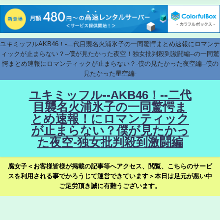
ユキミッフルAKB46！-二代目襲名火浦氷子の一同驚愕まとめ速報にロマンテ
ィックが止まらない？--僕が見たかった夜空！独女批判殺到激闘編--の一同驚
愕まとめ速報にロマンティックが止まらない？-僕の見たかった夜空編--僕の
見たかった星空編-
ユキミッフル--AKB46！--二代
目襲名火浦氷子の一同驚愕ま
とめ速報！にロマンティック
が止まらない？僕が見たかっ
た夜空-独女批判殺到激闘編
腐女子＜お客様皆様が掲載の記事等へアクセス、閲覧、こちらのサービ
スを利用される事でかろうじて運営できています＞本日は足元が悪い中
ご足労頂き誠に有難うございます。