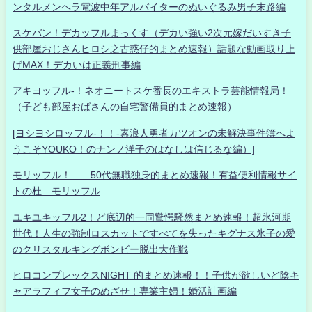
ンタルメンヘラ電波中年アルバイターのぬいぐるみ男子末路編
スケバン！デカッフルまっくす（デカい強い2次元嫁だいすき子
供部屋おじさんヒロシ之古惑仔的まとめ速報）話題な動画取り上
げMAX！デカいは正義刑事編
アキヨッフル-！ネオニートスケ番長のエキストラ芸能情報局！
（子ども部屋おばさんの自宅警備員的まとめ速報）
[ヨシヨシロッフル-！！-素浪人勇者カツオンの未解決事件簿へよ
うこそYOUKO！のナンノ洋子のはなしは信じるな編）]
モリッフル！ 50代無職独身的まとめ速報！有益便利情報サイ
トの杜 モリッフル
ユキユキッフル2！ど底辺的一同驚愕騒然まとめ速報！超氷河期
世代！人生の強制ロスカットですべてを失ったキグナス氷子の愛
のクリスタルキングボンビー脱出大作戦
ヒロコンプレックスNIGHT 的まとめ速報！！子供が欲しいど陰キ
ャアラフィフ女子のめざせ！専業主婦！婚活計画編