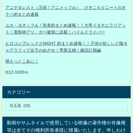
アニゲタレスト（元祖！アニメッフル） ひきこもりニートのオ
ナベ的まとめ速報
ユカ・ヨネッフル！初老的まとめ速報！！大帝イタチにラリアッ
ト！害獣神アリ・ガー被害に必殺！パイルドライバー
ヒロコンプレックスNIGHT 的まとめ速報！！子供が欲しいど陰キ
ャアラフィフ女子のめざせ！専業主婦！婚活計画編
萌えっとこあに！
t112-1000ｍ
カテゴリー
動画やサムネイルで使用している映像の著作権や肖像権
等は全てその権利所有者様に帰属いたします。申しわけ