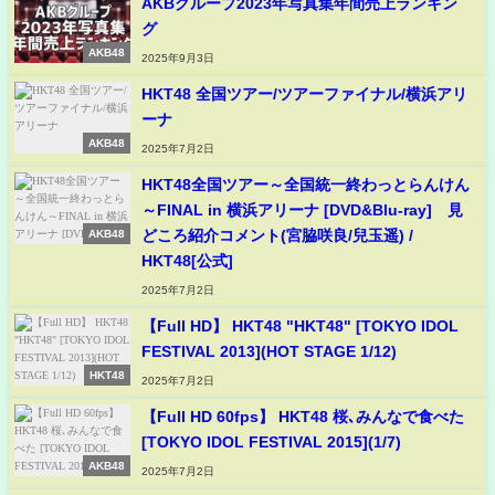
AKBグループ2023年写真集年間売上ランキン
グ
AKB48
2025年9月3日
HKT48 全国ツアー/ツアーファイナル/横浜アリ
ーナ
AKB48
2025年7月2日
HKT48全国ツアー～全国統一終わっとらんけん
～FINAL in 横浜アリーナ [DVD&Blu-ray] 見
どころ紹介コメント(宮脇咲良/兒玉遥) /
AKB48
HKT48[公式]
2025年7月2日
【Full HD】 HKT48 "HKT48" [TOKYO IDOL
FESTIVAL 2013](HOT STAGE 1/12)
HKT48
2025年7月2日
【Full HD 60fps】 HKT48 桜､みんなで食べた
[TOKYO IDOL FESTIVAL 2015](1/7)
AKB48
2025年7月2日