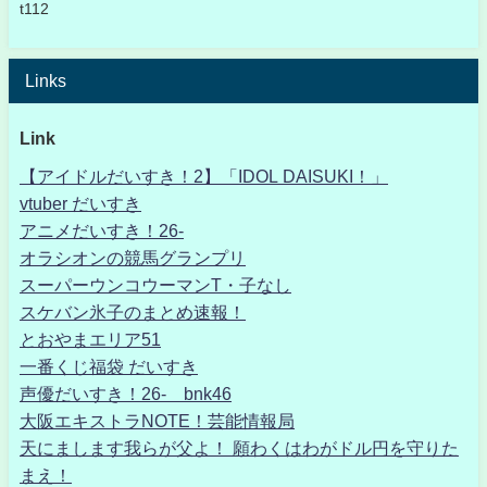
t112
Links
Link
【アイドルだいすき！2】「IDOL DAISUKI！」
vtuber だいすき
アニメだいすき！26-
オラシオンの競馬グランプリ
スーパーウンコウーマンT・子なし
スケバン氷子のまとめ速報！
とおやまエリア51
一番くじ福袋 だいすき
声優だいすき！26- bnk46
大阪エキストラNOTE！芸能情報局
天にまします我らが父よ！ 願わくはわがドル円を守りた
まえ！