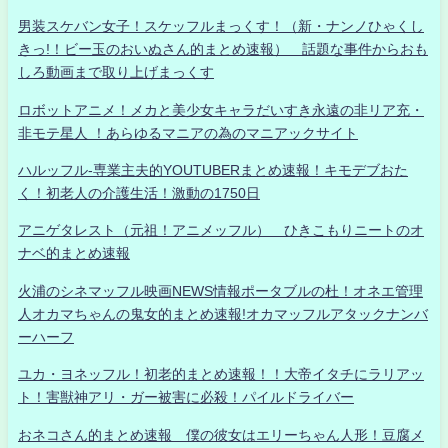
男装スケバン女子！スケッフルまっくす！（新・ナンノひゃくし
きっ!！ビー玉のおいぬさん的まとめ速報） 話題な事件からおも
しろ動画まで取り上げまっくす
ロボットアニメ！メカと美少女キャラだいすき永遠の非リア充・
非モテ星人 ！あらゆるマニアの為のマニアックサイト
ハルッフル-専業主夫的YOUTUBERまとめ速報！キモデブおた
く！初老人の介護生活！激動の1750日
アニゲタレスト（元祖！アニメッフル） ひきこもりニートのオ
ナベ的まとめ速報
火浦のシネマッフル映画NEWS情報ポータブルの杜！オネエ管理
人オカマちゃんの鬼女的まとめ速報!オカマッフルアタックナンバ
ーハーフ
ユカ・ヨネッフル！初老的まとめ速報！！大帝イタチにラリアッ
ト！害獣神アリ・ガー被害に必殺！パイルドライバー
おネコさん的まとめ速報 僕の彼女はエリーちゃん人形！豆腐メ