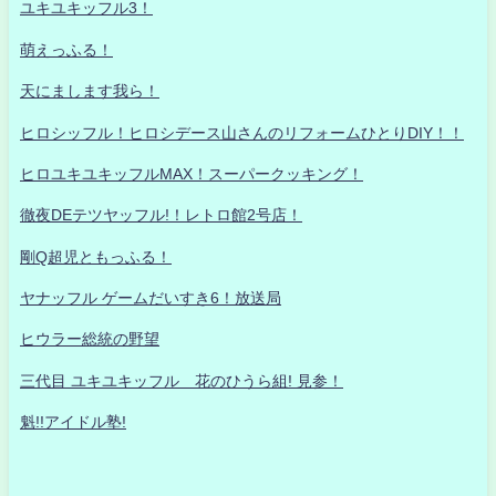
ユキユキッフル3！
萌えっふる！
天にまします我ら！
ヒロシッフル！ヒロシデース山さんのリフォームひとりDIY！！
ヒロユキユキッフルMAX！スーパークッキング！
徹夜DEテツヤッフル!！レトロ館2号店！
剛Q超児ともっふる！
ヤナッフル ゲームだいすき6！放送局
ヒウラー総統の野望
三代目 ユキユキッフル 花のひうら組! 見参！
魁!!アイドル塾!