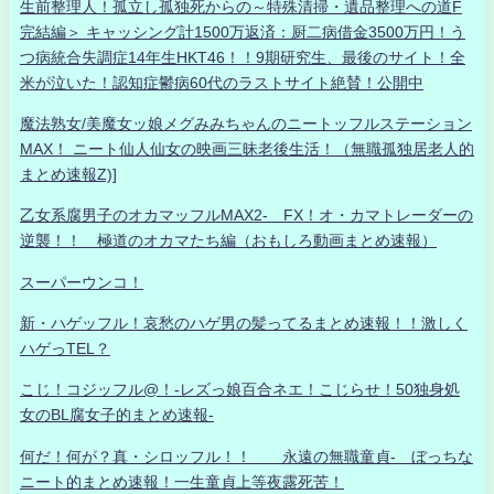
生前整理人！孤立し孤独死からの～特殊清掃・遺品整理への道F
完結編＞ キャッシング計1500万返済：厨二病借金3500万円！う
つ病統合失調症14年生HKT46！！9期研究生、最後のサイト！全
米が泣いた！認知症鬱病60代のラストサイト絶賛！公開中
魔法熟女/美魔女ッ娘メグみみちゃんのニートッフルステーション
MAX！ ニート仙人仙女の映画三昧老後生活！（無職孤独居老人的
まとめ速報Z)]
乙女系腐男子のオカマッフルMAX2- FX！オ・カマトレーダーの
逆襲！！ 極道のオカマたち編（おもしろ動画まとめ速報）
スーパーウンコ！
新・ハゲッフル！哀愁のハゲ男の髪ってるまとめ速報！！激しく
ハゲっTEL？
こじ！コジッフル@！-レズっ娘百合ネエ！こじらせ！50独身処
女のBL腐女子的まとめ速報-
何だ！何が？真・シロッフル！！ 永遠の無職童貞- ぼっちな
ニート的まとめ速報！一生童貞上等夜露死苦！