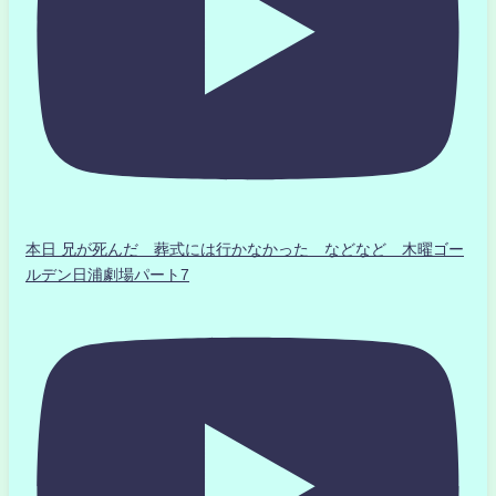
本日 兄が死んだ 葬式には行かなかった などなど 木曜ゴー
ルデン日浦劇場パート7