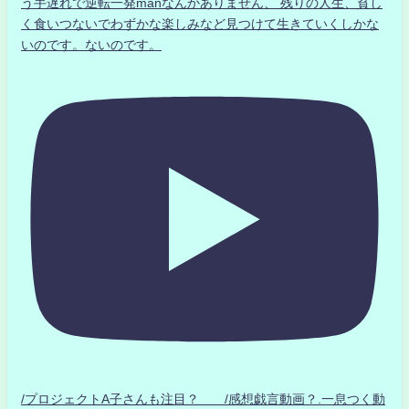
う手遅れで逆転一発manなんかありません、 残りの人生、貧し
く食いつないでわずかな楽しみなど見つけて生きていくしかな
いのです。ないのです。
/プロジェクトA子さんも注目？ /感想戯言動画？.一息つく動