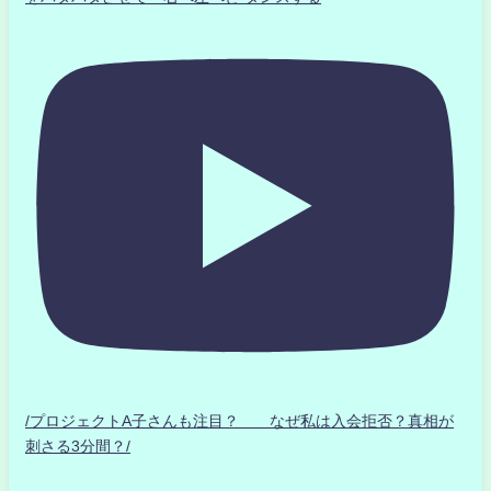
/プロジェクトA子さんも注目？ なぜ私は入会拒否？真相が
刺さる3分間？/