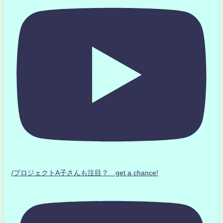
/プロジェクトA子さんも注目？ get a chance!