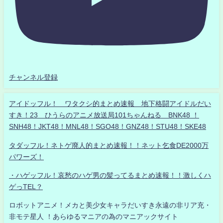
チャンネル登録
アイドッフル！ ワタクシ的まとめ速報 地下格闘アイドルだい
すき！23 ひうらのアニメ放送局101ちゃんねる BNK48 ！
SNH48！JKT48！MNL48！SGO48！GNZ48！STU48！SKE48
タダッフル！ネトゲ廃人的まとめ速報！！ネット乞食DE2000万
パワーズ！
・ハゲッフル！哀愁のハゲ男の髪ってるまとめ速報！！激しくハ
ゲっTEL？
ロボットアニメ！メカと美少女キャラだいすき永遠の非リア充・
非モテ星人 ！あらゆるマニアの為のマニアックサイト