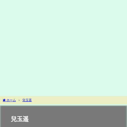
ホーム
兒玉遥
兒玉遥