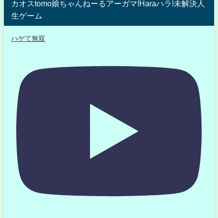
カオスtomo娘ちゃんねーるアーガマ!Haraハラ!未解決人
生ゲーム
ハゲて無双