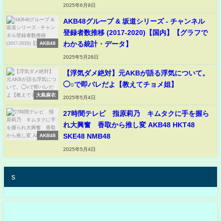
2025年6月9日
AKB48グループ & 坂道シリーズ - チャンネル
登録者数推移 (2017-2020)【国内】【グラフで
わかる統計・データ】
AKB48
2025年5月28日
【浮気ダメ絶対】元AKBが語る浮気について。
◯○で即バレだよ【教えてチョメ姐】
大島麻衣
2025年5月4日
27時間テレビ 指原莉乃 キムタクに手を握ら
れ大興奮 香取から推し変 AKB48 HKT48
SKE48 NMB48
AKB48
2025年5月4日
s