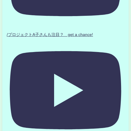
/プロジェクトA子さんも注目？ get a chance!