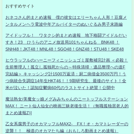
おすすめサイト
おネコさん的まとめ速報 僕の彼女はエリーちゃん人形！豆腐メ
ンタルメンヘラ電波中年アルバイターのぬいぐるみ男子末路編
アイドッフル！ ワタクシ的まとめ速報 地下格闘アイドルだい
すき！23 ひうらのアニメ放送局101ちゃんねる BNK48 ！
SNH48！JKT48！MNL48！SGO48！GNZ48！STU48！SKE48
ヒウラッフルのハーニーフィニッシュゴミ屋敷補完計画 ＜必殺！
生前整理人！孤立し孤独死からの～特殊清掃・遺品整理への道F
完結編＞ キャッシング計1500万返済：厨二病借金3500万円！う
つ病統合失調症14年生HKT46！！9期研究生、最後のサイト！全
米が泣いた！認知症鬱病60代のラストサイト絶賛！公開中
魔法熟女/美魔女ッ娘メグみみちゃんのニートッフルステーション
MAX！ ニート仙人仙女の映画三昧老後生活！（無職孤独居老人的
まとめ速報Z)]
乙女系腐男子のオカマッフルMAX2- FX！オ・カマトレーダーの
逆襲！！ 極道のオカマたち編（おもしろ動画まとめ速報）