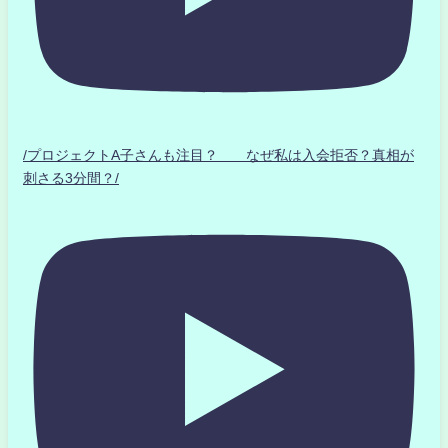
/プロジェクトA子さんも注目？ なぜ私は入会拒否？真相が
刺さる3分間？/