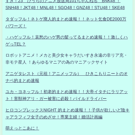
すき！23 ひうらのアニメ放送局101ちゃんねる BNK48 ！
SNH48！JKT48！MNL48！SGO48！GNZ48！STU48！SKE48
タダッフル！ネトゲ廃人的まとめ速報！！ネット乞食DE2000万
パワーズ！
・ハゲッフル！哀愁のハゲ男の髪ってるまとめ速報！！激しくハ
ゲっTEL？
ロボットアニメ！メカと美少女キャラだいすき永遠の非リア充・
非モテ星人 ！あらゆるマニアの為のマニアックサイト
アニゲタレスト（元祖！アニメッフル） ひきこもりニートのオ
ナベ的まとめ速報
ユカ・ヨネッフル！初老的まとめ速報！！大帝イタチにラリアッ
ト！害獣神アリ・ガー被害に必殺！パイルドライバー
ヒロコンプレックスNIGHT 的まとめ速報！！子供が欲しいど陰キ
ャアラフィフ女子のめざせ！専業主婦！婚活計画編
萌えっとこあに！