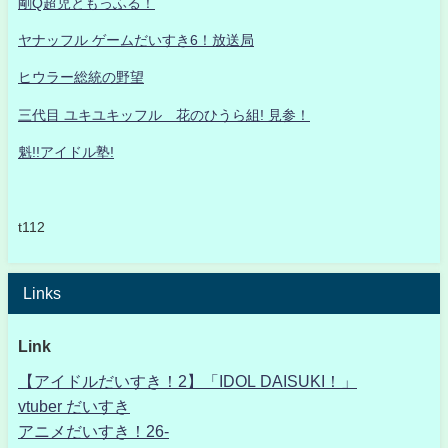
剛Q超児ともっふる！
ヤナッフル ゲームだいすき6！放送局
ヒウラー総統の野望
三代目 ユキユキッフル 花のひうら組! 見参！
魁!!アイドル塾!
t112
Links
Link
【アイドルだいすき！2】「IDOL DAISUKI！」
vtuber だいすき
アニメだいすき！26-