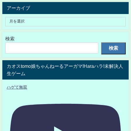
アーカイブ
検索
検索
カオスtomo娘ちゃんねーるアーガマ!Haraハラ!未解決人
生ゲーム
ハゲて無双