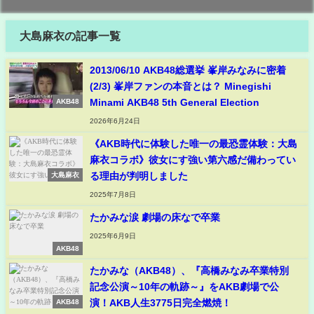
大島麻衣の記事一覧
2013/06/10 AKB48総選挙 峯岸みなみに密着
(2/3) 峯岸ファンの本音とは？ Minegishi
Minami AKB48 5th General Election
AKB48
2026年6月24日
《AKB時代に体験した唯一の最恐霊体験：大島
麻衣コラボ》彼女にす強い第六感だ備わってい
る理由が判明しました
大島麻衣
2025年7月8日
たかみな涙 劇場の床なで卒業
2025年6月9日
AKB48
たかみな（AKB48）、『高橋みなみ卒業特別
記念公演～10年の軌跡～』をAKB劇場で公
演！AKB人生3775日完全燃焼！
AKB48