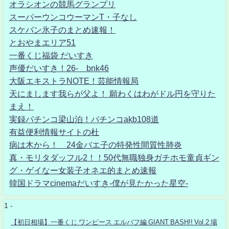
オラシオンの競馬グランプリ
スーパーウンコウーマンT・子なし
スケバン氷子のまとめ速報！
とおやまエリア51
一番くじ福袋 だいすき
声優だいすき！26- bnk46
大阪エキストラNOTE！芸能情報局
天にまします我らが父よ！ 願わくはわがドル円を守りた
まえ！
実録パチンコ梁山泊！パチンコakb108道
有益便利情報サイトの杜
病は木から！ 24金バエ子の特発性間質性肺炎
真・モリタダッフル2！！50代無職独身ガチホモ童貞ギン
グ・ゲイなー女装子オネエ的まとめ速報
韓国ドラマcinemaだいすき-僕が見たかった星空-
1 -
【初日相場】一番くじ ワンピース エルバフ編 GIANT BASH!! Vol.2 場