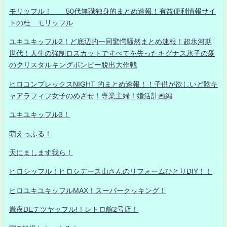
モリッフル！ 50代無職独身的まとめ速報！有益便利情報サイ
トの杜 モリッフル
ユキユキッフル2！ど底辺的一同驚愕騒然まとめ速報！超氷河期
世代！人生の強制ロスカットですべてを失ったキグナス氷子の愛
のクリスタルキングボンビー脱出大作戦
ヒロコンプレックスNIGHT 的まとめ速報！！子供が欲しいど陰キ
ャアラフィフ女子のめざせ！専業主婦！婚活計画編
ユキユキッフル3！
萌えっふる！
天にまします我ら！
ヒロシッフル！ヒロシデース山さんのリフォームひとりDIY！！
ヒロユキユキッフルMAX！スーパークッキング！
徹夜DEテツヤッフル!！レトロ館2号店！