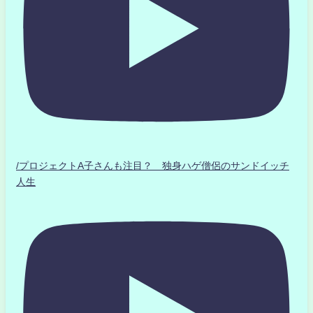
/プロジェクトA子さんも注目？ 独身ハゲ僧侶のサンドイッチ
人生