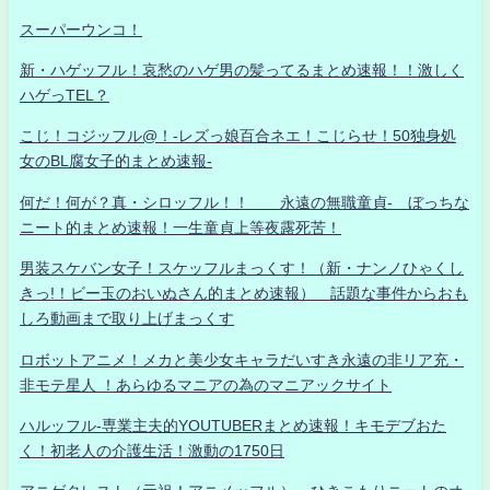
スーパーウンコ！
新・ハゲッフル！哀愁のハゲ男の髪ってるまとめ速報！！激しく
ハゲっTEL？
こじ！コジッフル@！-レズっ娘百合ネエ！こじらせ！50独身処
女のBL腐女子的まとめ速報-
何だ！何が？真・シロッフル！！ 永遠の無職童貞- ぼっちな
ニート的まとめ速報！一生童貞上等夜露死苦！
男装スケバン女子！スケッフルまっくす！（新・ナンノひゃくし
きっ!！ビー玉のおいぬさん的まとめ速報） 話題な事件からおも
しろ動画まで取り上げまっくす
ロボットアニメ！メカと美少女キャラだいすき永遠の非リア充・
非モテ星人 ！あらゆるマニアの為のマニアックサイト
ハルッフル-専業主夫的YOUTUBERまとめ速報！キモデブおた
く！初老人の介護生活！激動の1750日