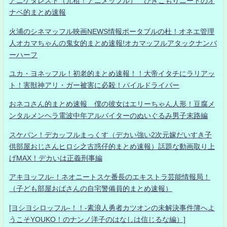
アニゲタレスト（元祖！アニメッフル） ひきこもりニートのオ
ナベ的まとめ速報
火浦のシネマッフル映画NEWS情報ポータブルの杜！オネエ管理
人オカマちゃんの鬼女的まとめ速報!オカマッフルアタックナンバ
ーハーフ
ユカ・ヨネッフル！初老的まとめ速報！！大帝イタチにラリアッ
ト！害獣神アリ・ガー被害に必殺！パイルドライバー
おネコさん的まとめ速報 僕の彼女はエリーちゃん人形！豆腐メ
ンタルメンヘラ電波中年アルバイターのぬいぐるみ男子末路編
スケバン！デカッフルまっくす（デカい強い2次元嫁だいすき子
供部屋おじさんヒロシ之古惑仔的まとめ速報）話題な動画取り上
げMAX！デカいは正義刑事編
アキヨッフル-！ネオニートスケ番長のエキストラ芸能情報局！
（子ども部屋おばさんの自宅警備員的まとめ速報）
[ヨシヨシロッフル-！！-素浪人勇者カツオンの未解決事件簿へよ
うこそYOUKO！のナンノ洋子のはなしは信じるな編）]