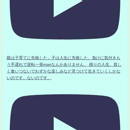
親は子育てに失敗した」子は人生に失敗した。負けに気付きも
う手遅れで逆転一発manなんかありません、 残りの人生、貧し
く食いつないでわずかな楽しみなど見つけて生きていくしかな
いのです。ないのです。