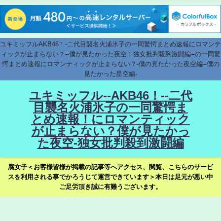
ユキミッフルAKB46！-二代目襲名火浦氷子の一同驚愕まとめ速報にロマンテ
ィックが止まらない？--僕が見たかった夜空！独女批判殺到激闘編--の一同驚
愕まとめ速報にロマンティックが止まらない？-僕の見たかった夜空編--僕の
見たかった星空編-
ユキミッフル--AKB46！--二代
目襲名火浦氷子の一同驚愕ま
とめ速報！にロマンティック
が止まらない？僕が見たかっ
た夜空-独女批判殺到激闘編
腐女子＜お客様皆様が掲載の記事等へアクセス、閲覧、こちらのサービ
スを利用される事でかろうじて運営できています＞本日は足元が悪い中
ご足労頂き誠に有難うございます。