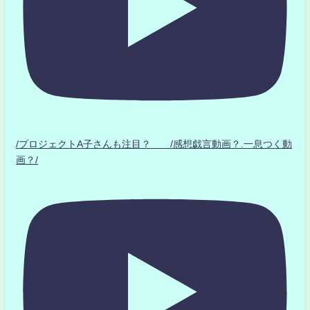
/プロジェクトA子さんも注目？ /感想戯言動画？.一息つく動
画？/