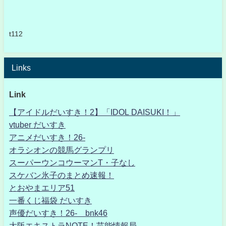
t112
Links
Link
【アイドルだいすき！2】「IDOL DAISUKI！」
vtuber だいすき
アニメだいすき！26-
オラシオンの競馬グランプリ
スーパーウンコウーマンT・子なし
スケバン氷子のまとめ速報！
とおやまエリア51
一番くじ福袋 だいすき
声優だいすき！26- bnk46
大阪エキストラNOTE！芸能情報局