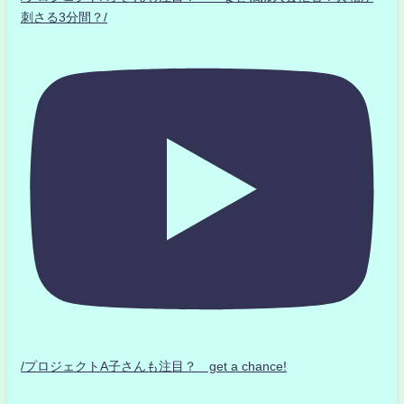
刺さる3分間？/
/プロジェクトA子さんも注目？ get a chance!