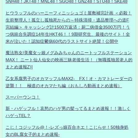
SNH48！JKT48！MNL48！SGO48！GNZ48！STU48！SKE48
ヒウラッフルのハーニーフィニッシュゴミ屋敷補完計画 ＜必殺！
生前整理人！孤立し孤独死からの～特殊清掃・遺品整理への道F
完結編＞ キャッシング計1500万返済：厨二病借金3500万円！う
つ病統合失調症14年生HKT46！！9期研究生、最後のサイト！全
米が泣いた！認知症鬱病60代のラストサイト絶賛！公開中
魔法熟女/美魔女ッ娘メグみみちゃんのニートッフルステーション
MAX！ ニート仙人仙女の映画三昧老後生活！（無職孤独居老人的
まとめ速報Z)]
乙女系腐男子のオカマッフルMAX2- FX！オ・カマトレーダーの
逆襲！！ 極道のオカマたち編（おもしろ動画まとめ速報）
スーパーウンコ！
新・ハゲッフル！哀愁のハゲ男の髪ってるまとめ速報！！激しく
ハゲっTEL？
こじ！コジッフル@！-レズっ娘百合ネエ！こじらせ！50独身処
女のBL腐女子的まとめ速報-