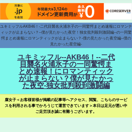
ユキミッフルAKB46！-二代目襲名火浦氷子の一同驚愕まとめ速報にロマンテ
ィックが止まらない？--僕が見たかった夜空！独女批判殺到激闘編--の一同驚
愕まとめ速報にロマンティックが止まらない？-僕の見たかった夜空編--僕の
見たかった星空編-
ユキミッフル--AKB46！--二代
目襲名火浦氷子の一同驚愕ま
とめ速報！にロマンティック
が止まらない？僕が見たかっ
た夜空-独女批判殺到激闘編
腐女子＜お客様皆様が掲載の記事等へアクセス、閲覧、こちらのサービ
スを利用される事でかろうじて運営できています＞本日は足元が悪い中
ご足労頂き誠に有難うございます。