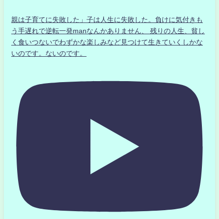
親は子育てに失敗した」子は人生に失敗した。負けに気付きも
う手遅れで逆転一発manなんかありません、 残りの人生、貧し
く食いつないでわずかな楽しみなど見つけて生きていくしかな
いのです。ないのです。