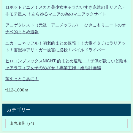
ロボットアニメ！メカと美少女キャラだいすき永遠の非リア充・
非モテ星人 ！あらゆるマニアの為のマニアックサイト
アニゲタレスト（元祖！アニメッフル） ひきこもりニートのオ
ナベ的まとめ速報
ユカ・ヨネッフル！初老的まとめ速報！！大帝イタチにラリアッ
ト！害獣神アリ・ガー被害に必殺！パイルドライバー
ヒロコンプレックスNIGHT 的まとめ速報！！子供が欲しいど陰キ
ャアラフィフ女子のめざせ！専業主婦！婚活計画編
萌えっとこあに！
t112-1000ｍ
カテゴリー