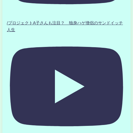
/プロジェクトA子さんも注目？ 独身ハゲ僧侶のサンドイッチ
人生