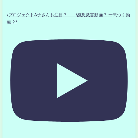
/プロジェクトA子さんも注目？ /感想戯言動画？.一息つく動
画？/