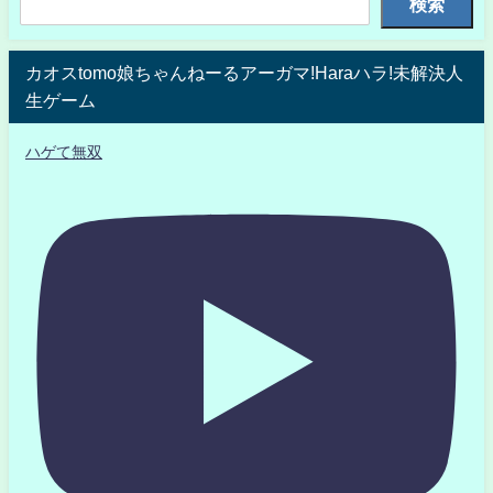
検索
カオスtomo娘ちゃんねーるアーガマ!Haraハラ!未解決人
生ゲーム
ハゲて無双