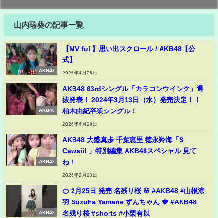
山内瑞葵の記事一覧
【MV full】思い出スクロール / AKB48【公
式】
AKB48
2026年4月25日
AKB48 63rdシングル「カラコンウインク」選
抜発表！ 2024年3月13日（水）発売決定！！
柏木由紀卒業シングル！
AKB48
2026年4月20日
AKB48 大盛真歩 千葉恵里 徳永羚海「S
Cawaii! 」特別編集 AKB48スペシャル 見て
ね！
AKB48
2026年2月23日
🍊 2月25日 発売 名残り桜 🌸 #AKB48 #山根涼
羽 Suzuha Yamane ずんちゃん 🍓 #AKB48_
名残り桜 #shorts #小栗有以
AKB48