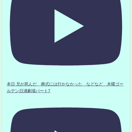
本日 兄が死んだ 葬式には行かなかった などなど 木曜ゴー
ルデン日浦劇場パート7