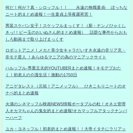
何だ！何が？真・シロッフル！！ 永遠の無職童貞- ぼっちな
ニート的まとめ速報！一生童貞上等夜露死苦！
男装スケバン女子！スケッフルまっくす！（新・ナンノひゃくし
きっ!！ビー玉のおいぬさん的まとめ速報） 話題な事件からおも
しろ動画まで取り上げまっくす
ロボットアニメ！メカと美少女キャラだいすき永遠の非リア充・
非モテ星人 ！あらゆるマニアの為のマニアックサイト
ハルッフル-専業主夫的YOUTUBERまとめ速報！キモデブおた
く！初老人の介護生活！激動の1750日
アニゲタレスト（元祖！アニメッフル） ひきこもりニートのオ
ナベ的まとめ速報
火浦のシネマッフル映画NEWS情報ポータブルの杜！オネエ管理
人オカマちゃんの鬼女的まとめ速報!オカマッフルアタックナンバ
ーハーフ
ユカ・ヨネッフル！初老的まとめ速報！！大帝イタチにラリアッ