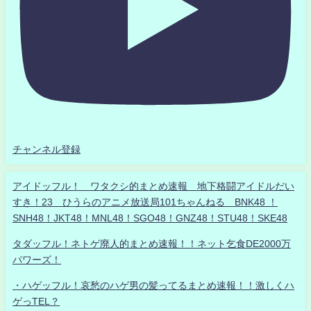
チャンネル登録
アイドッフル！ ワタクシ的まとめ速報 地下格闘アイドルだい
すき！23 ひうらのアニメ放送局101ちゃんねる BNK48 ！
SNH48！JKT48！MNL48！SGO48！GNZ48！STU48！SKE48
タダッフル！ネトゲ廃人的まとめ速報！！ネット乞食DE2000万
パワーズ！
・ハゲッフル！哀愁のハゲ男の髪ってるまとめ速報！！激しくハ
ゲっTEL？