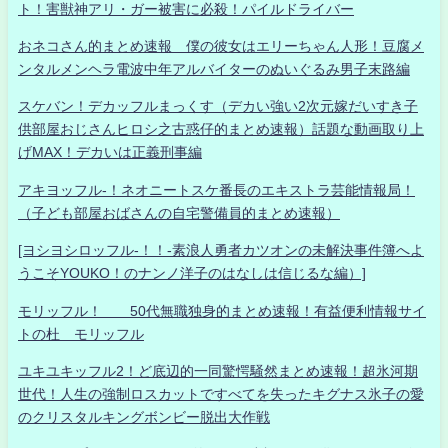
ト！害獣神アリ・ガー被害に必殺！パイルドライバー
おネコさん的まとめ速報 僕の彼女はエリーちゃん人形！豆腐メ
ンタルメンヘラ電波中年アルバイターのぬいぐるみ男子末路編
スケバン！デカッフルまっくす（デカい強い2次元嫁だいすき子
供部屋おじさんヒロシ之古惑仔的まとめ速報）話題な動画取り上
げMAX！デカいは正義刑事編
アキヨッフル-！ネオニートスケ番長のエキストラ芸能情報局！
（子ども部屋おばさんの自宅警備員的まとめ速報）
[ヨシヨシロッフル-！！-素浪人勇者カツオンの未解決事件簿へよ
うこそYOUKO！のナンノ洋子のはなしは信じるな編）]
モリッフル！ 50代無職独身的まとめ速報！有益便利情報サイ
トの杜 モリッフル
ユキユキッフル2！ど底辺的一同驚愕騒然まとめ速報！超氷河期
世代！人生の強制ロスカットですべてを失ったキグナス氷子の愛
のクリスタルキングボンビー脱出大作戦