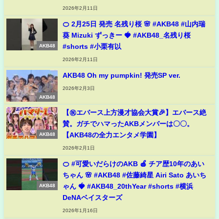
2026年2月11日
🍊 2月25日 発売 名残り桜 🌸 #AKB48 #山内瑞
葵 Mizuki ずっきー 🍓 #AKB48_名残り桜
#shorts #小栗有以
AKB48
2026年2月11日
AKB48 Oh my pumpkin! 発売SP ver.
2026年2月3日
AKB48
【㊗️エバース上方漫才協会大賞🎉】エバース絶
賛。ガチでハマったAKBメンバーは〇〇。
【AKB48の全力エンタメ学園】
AKB48
2026年2月1日
🍊 #可愛いだらけのAKB 🍎 チア歴10年のあい
ちゃん 🌸 #AKB48 #佐藤綺星 Airi Sato あいち
ゃん 🍓 #AKB48_20thYear #shorts #横浜
AKB48
DeNAベイスターズ
2026年1月16日