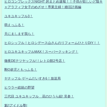
ヒロコンプレックスNIGHT 的まとめ速報！！子供が欲しいど陰キ
ャアラフィフ女子のめざせ！専業主婦！婚活計画編
ユキユキッフル3！
萌えっふる！
天にまします我ら！
ヒロシッフル！ヒロシデース山さんのリフォームひとりDIY！！
ヒロユキユキッフルMAX！スーパークッキング！
徹夜DEテツヤッフル!！レトロ館2号店！
剛Q超児ともっふる！
ヤナッフル ゲームだいすき6！放送局
ヒウラー総統の野望
三代目 ユキユキッフル 花のひうら組! 見参！
魁!!アイドル塾!