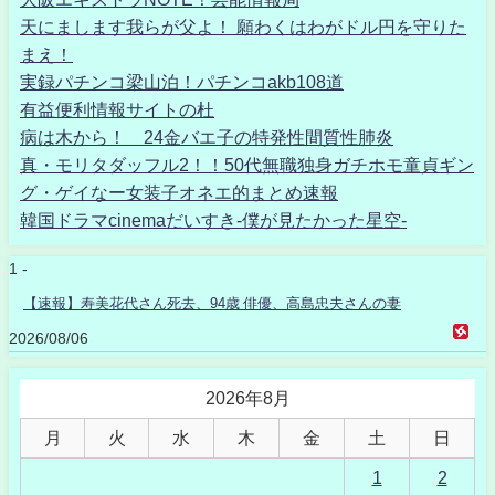
天にまします我らが父よ！ 願わくはわがドル円を守りた
まえ！
実録パチンコ梁山泊！パチンコakb108道
有益便利情報サイトの杜
病は木から！ 24金バエ子の特発性間質性肺炎
真・モリタダッフル2！！50代無職独身ガチホモ童貞ギン
グ・ゲイなー女装子オネエ的まとめ速報
韓国ドラマcinemaだいすき-僕が見たかった星空-
1 -
【速報】寿美花代さん死去、94歳 俳優、高島忠夫さんの妻
2026/08/06
2026年8月
月
火
水
木
金
土
日
1
2