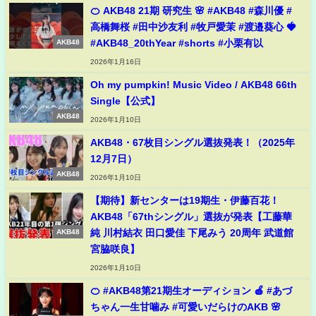
🍊 AKB48 21期 研究生 🌸 #AKB48 #森川優 #
高橋舞桜 #田中沙友利 #牧戸愛茉 #渡邉葵心 🍓
#AKB48_20thYear #shorts #小栗有以
AKB48
2026年1月16日
Oh my pumpkin! Music Video / AKB48 66th
Single【公式】
AKB48
2026年1月10日
AKB48・67枚目シングル選抜発表！（2025年
12月7日）
AKB48
2026年1月10日
【期待】新センターは19期生・伊藤百花！
AKB48「67thシングル」選抜が発表【工藤華
純 川村結衣 田口愛佳 下尾みう 20周年 武道館
AKB48
宮脇咲良】
2026年1月10日
🍊 #AKB48第21期生オーディション 🍎 #あづ
ちゃん一生甘噛み #可愛いだらけのAKB 🌸