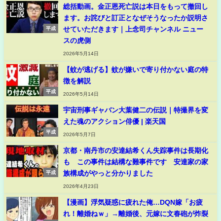
総括動画。金正恩死亡説は本日をもって撤回し
ます。お詫びと訂正となぜそうなったか説明さ
せていただきます｜上念司チャンネル ニュー
平成
スの虎側
2026年5月14日
【蚊が逃げる】蚊が嫌いで寄り付かない庭の特
徴を解説
平成
2026年5月14日
宇宙刑事ギャバン大葉健二の伝説｜特撮界を変
えた魂のアクション俳優 | 楽天国
平成
2026年5月7日
京都・南丹市の安達結希くん失踪事件は長期化
も この事件は結構な難事件です 安達家の家
族構成がやっと分かりました
平成
2026年4月23日
【漫画】浮気疑惑に疲れた俺…DQN嫁「お疲
れ！離婚ねｗ」→離婚後、元嫁に文春砲が炸裂