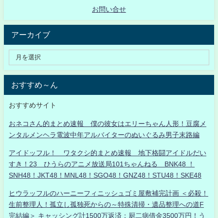
お問い合せ
アーカイブ
おすすめ～ん
おすすめサイト
おネコさん的まとめ速報 僕の彼女はエリーちゃん人形！豆腐メ
ンタルメンヘラ電波中年アルバイターのぬいぐるみ男子末路編
アイドッフル！ ワタクシ的まとめ速報 地下格闘アイドルだい
すき！23 ひうらのアニメ放送局101ちゃんねる BNK48 ！
SNH48！JKT48！MNL48！SGO48！GNZ48！STU48！SKE48
ヒウラッフルのハーニーフィニッシュゴミ屋敷補完計画 ＜必殺！
生前整理人！孤立し孤独死からの～特殊清掃・遺品整理への道F
完結編＞ キャッシング計1500万返済：厨二病借金3500万円！う