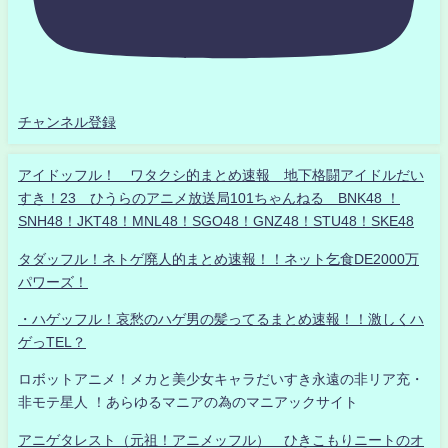
チャンネル登録
アイドッフル！ ワタクシ的まとめ速報 地下格闘アイドルだい
すき！23 ひうらのアニメ放送局101ちゃんねる BNK48 ！
SNH48！JKT48！MNL48！SGO48！GNZ48！STU48！SKE48
タダッフル！ネトゲ廃人的まとめ速報！！ネット乞食DE2000万
パワーズ！
・ハゲッフル！哀愁のハゲ男の髪ってるまとめ速報！！激しくハ
ゲっTEL？
ロボットアニメ！メカと美少女キャラだいすき永遠の非リア充・
非モテ星人 ！あらゆるマニアの為のマニアックサイト
アニゲタレスト（元祖！アニメッフル） ひきこもりニートのオ