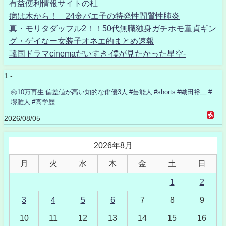
有益便利情報サイトの杜
病は木から！ 24金バエ子の特発性間質性肺炎
真・モリタダッフル2！！50代無職独身ガチホモ童貞ギン
グ・ゲイなー女装子オネエ的まとめ速報
韓国ドラマcinemaだいすき-僕が見たかった星空-
1 -
㊗️10万再生 偏差値が高い知的な俳優3人 #芸能人 #shorts #織田裕二 #
堺雅人 #高学歴
2026/08/05
2026年8月
月
火
水
木
金
土
日
1
2
3
4
5
6
7
8
9
10
11
12
13
14
15
16