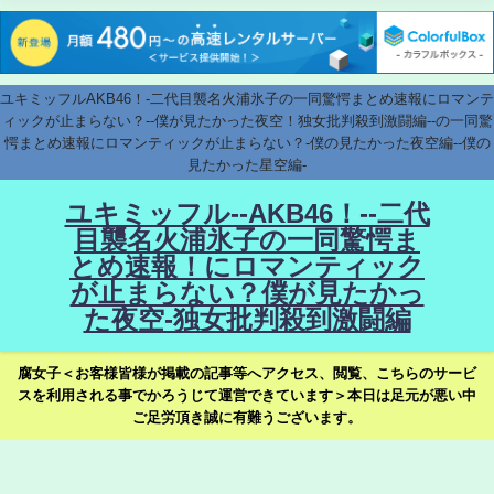
ユキミッフルAKB46！-二代目襲名火浦氷子の一同驚愕まとめ速報にロマンテ
ィックが止まらない？--僕が見たかった夜空！独女批判殺到激闘編--の一同驚
愕まとめ速報にロマンティックが止まらない？-僕の見たかった夜空編--僕の
見たかった星空編-
ユキミッフル--AKB46！--二代
目襲名火浦氷子の一同驚愕ま
とめ速報！にロマンティック
が止まらない？僕が見たかっ
た夜空-独女批判殺到激闘編
腐女子＜お客様皆様が掲載の記事等へアクセス、閲覧、こちらのサービ
スを利用される事でかろうじて運営できています＞本日は足元が悪い中
ご足労頂き誠に有難うございます。