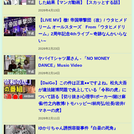
した結果【マンガ動画】【スカッとする話】
平成
2026年4月13日
【LIVE MV】檄! 帝国華撃団（改）/ ウタヒメド
リーム オールスターズ From「ウタヒメドリ
ーム」2周年記念4thライブ～奇跡なんかいらな
平成
い～
2026年2月23日
ヤバイTシャツ屋さん - 「NO MONEY
DANCE」Music Video
平成
2026年2月14日
【DaiGo】この件は正直●●ですよね。松丸大吾
が違法賭博問題で炎上している「令和の虎」に
ついて語る【切り抜き/心理学/ポーカー/賭け麻
AKB48
雀/竹之内教博/トモハッピー/林尚弘/社長/岩井/
マネーの虎】
2026年2月11日
ゆかりちゃん誘拐容疑事件『白昼の死角』