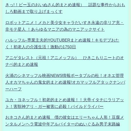
きっ!！ビー玉のおいぬさん的まとめ速報） 話題な事件からおも
しろ動画まで取り上げまっくす
ロボットアニメ！メカと美少女キャラだいすき永遠の非リア充・
非モテ星人 ！あらゆるマニアの為のマニアックサイト
ハルッフル-専業主夫的YOUTUBERまとめ速報！キモデブおた
く！初老人の介護生活！激動の1750日
アニゲタレスト（元祖！アニメッフル） ひきこもりニートのオ
ナベ的まとめ速報
火浦のシネマッフル映画NEWS情報ポータブルの杜！オネエ管理
人オカマちゃんの鬼女的まとめ速報!オカマッフルアタックナンバ
ーハーフ
ユカ・ヨネッフル！初老的まとめ速報！！大帝イタチにラリアッ
ト！害獣神アリ・ガー被害に必殺！パイルドライバー
おネコさん的まとめ速報 僕の彼女はエリーちゃん人形！豆腐メ
ンタルメンヘラ電波中年アルバイターのぬいぐるみ男子末路編