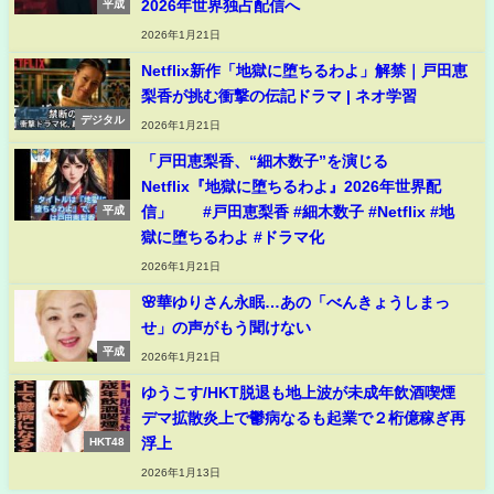
2026年世界独占配信へ
平成
2026年1月21日
Netflix新作「地獄に堕ちるわよ」解禁｜戸田恵
梨香が挑む衝撃の伝記ドラマ | ネオ学習
デジタル
2026年1月21日
「戸田恵梨香、“細木数子”を演じる
Netflix『地獄に堕ちるわよ』2026年世界配
信」 #戸田恵梨香 #細木数子 #Netflix #地
平成
獄に堕ちるわよ #ドラマ化
2026年1月21日
🌸華ゆりさん永眠…あの「べんきょうしまっ
せ」の声がもう聞けない
平成
2026年1月21日
ゆうこす/HKT脱退も地上波が未成年飲酒喫煙
デマ拡散炎上で鬱病なるも起業で２桁億稼ぎ再
浮上
HKT48
2026年1月13日