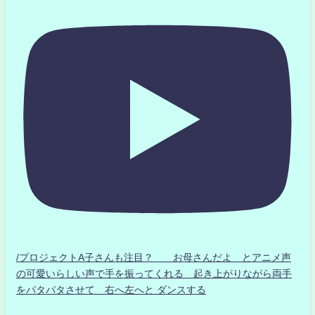
/プロジェクトA子さんも注目？ お母さんだよ とアニメ声
の可愛いらしい声で手を振ってくれる 起き上がりながら両手
をパタパタさせて 右へ左へと ダンスする