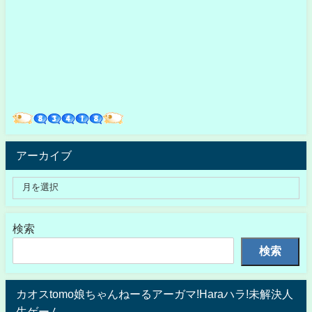
アーカイブ
検索
検索
カオスtomo娘ちゃんねーるアーガマ!Haraハラ!未解決人
生ゲーム