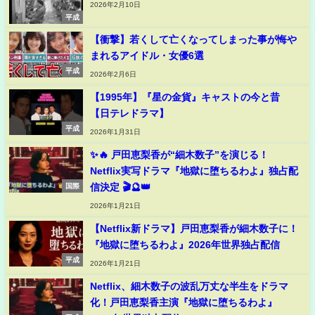
2026年2月10日
平成
【衝撃】若くして亡くなってしまった事が悔や
まれるアイドル・女優6選
平成
2026年2月6日
【1995年】『星の金貨』キャストの今と昔
【日テレドラマ】
平成
2026年1月31日
✨🔥 戸田恵梨香が“細木数子”を演じる！
Netflix実写ドラマ『地獄に堕ちるわよ』独占配
信決定 🎬🔮👑
国際
2026年1月21日
【Netflix新ドラマ】戸田恵梨香が細木数子に！
『地獄に堕ちるわよ』2026年世界独占配信
平成
2026年1月21日
Netflix、細木数子の波乱万丈な半生をドラマ
化！戸田恵梨香主演『地獄に堕ちるわよ』