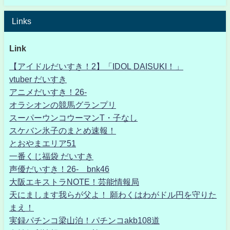
Links
Link
【アイドルだいすき！2】「IDOL DAISUKI！」
vtuber だいすき
アニメだいすき！26-
オラシオンの競馬グランプリ
スーパーウンコウーマンT・子なし
スケバン氷子のまとめ速報！
とおやまエリア51
一番くじ福袋 だいすき
声優だいすき！26- bnk46
大阪エキストラNOTE！芸能情報局
天にまします我らが父よ！ 願わくはわがドル円を守りた
まえ！
実録パチンコ梁山泊！パチンコakb108道