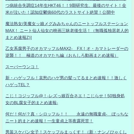
つ病統合失調症14年生HKT46！！9期研究生、最後のサイト！全
米が泣いた！認知症鬱病60代のラストサイト絶賛！公開中
魔法熟女/美魔女ッ娘メグみみちゃんのニートッフルステーション
MAX！ ニート仙人仙女の映画三昧老後生活！（無職孤独居老人的
まとめ速報Z)]
乙女系腐男子のオカマッフルMAX2- FX！オ・カマトレーダーの
逆襲！！ 極道のオカマたち編（おもしろ動画まとめ速報）
スーパーウンコ！
新・ハゲッフル！哀愁のハゲ男の髪ってるまとめ速報！！激しく
ハゲっTEL？
こじ！コジッフル@！-レズっ娘百合ネエ！こじらせ！50独身処
女のBL腐女子的まとめ速報-
何だ！何が？真・シロッフル！！ 永遠の無職童貞- ぼっちな
ニート的まとめ速報！一生童貞上等夜露死苦！
男装スケバン女子！スケッフルまっくす！（新・ナンノひゃくし