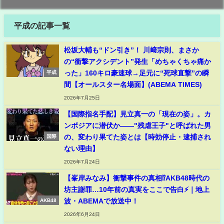
平成の記事一覧
松坂大輔も“ドン引き”！ 川﨑宗則、まさか
の“衝撃アクシデント”発生「めちゃくちゃ痛か
った」160キロ豪速球→足元に“死球直撃”の瞬
平成
間【オールスター名場面】(ABEMA TIMES)
2026年7月25日
【国際指名手配】見立真一の「現在の姿」。カ
ンボジアに潜伏か――"残虐王子"と呼ばれた男
の、変わり果てた姿とは【時効停止・逮捕され
国際
ない理由】
2026年7月24日
【峯岸みなみ】衝撃事件の真相⁉️AKB48時代の
坊主謝罪…10年前の真実をここで告白⚡️｜地上
波・ABEMAで放送中！
AKB48
2026年6月24日