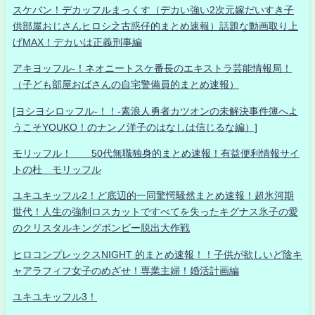
スケバン！デカッフルまっくす（デカい強い2次元嫁だいすき子
供部屋おじさんヒロシ之古惑仔的まとめ速報）話題な動画取り上
げMAX！デカいは正義刑事編
アキヨッフル-！ネオニートスケ番長のエキストラ芸能情報局！
（子ども部屋おばさんの自宅警備員的まとめ速報）
[ヨシヨシロッフル-！！-素浪人勇者カツオンの未解決事件簿へよ
うこそYOUKO！のナンノ洋子のはなしは信じるな編）]
モリッフル！ 50代無職独身的まとめ速報！有益便利情報サイ
トの杜 モリッフル
ユキユキッフル2！ど底辺的一同驚愕騒然まとめ速報！超氷河期
世代！人生の強制ロスカットですべてを失ったキグナス氷子の愛
のクリスタルキングボンビー脱出大作戦
ヒロコンプレックスNIGHT 的まとめ速報！！子供が欲しいど陰キ
ャアラフィフ女子のめざせ！専業主婦！婚活計画編
ユキユキッフル3！