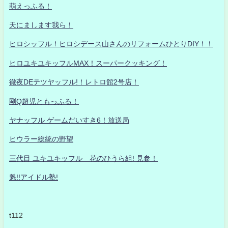
萌えっふる！
天にまします我ら！
ヒロシッフル！ヒロシデース山さんのリフォームひとりDIY！！
ヒロユキユキッフルMAX！スーパークッキング！
徹夜DEテツヤッフル!！レトロ館2号店！
剛Q超児ともっふる！
ヤナッフル ゲームだいすき6！放送局
ヒウラー総統の野望
三代目 ユキユキッフル 花のひうら組! 見参！
魁!!アイドル塾!
t112