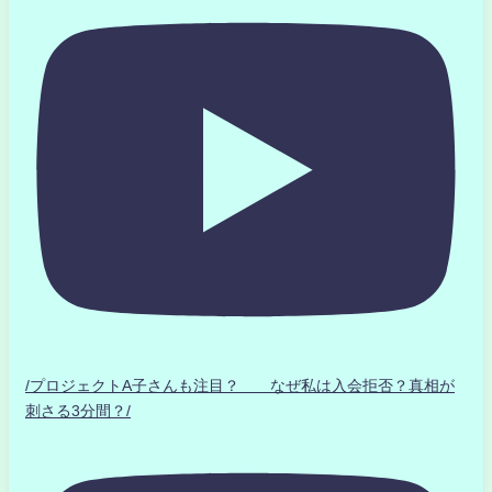
/プロジェクトA子さんも注目？ なぜ私は入会拒否？真相が
刺さる3分間？/