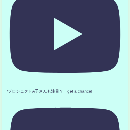
/プロジェクトA子さんも注目？ get a chance!