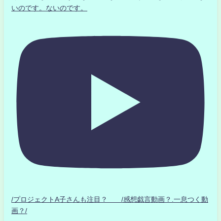
いのです。ないのです。
/プロジェクトA子さんも注目？ /感想戯言動画？.一息つく動
画？/