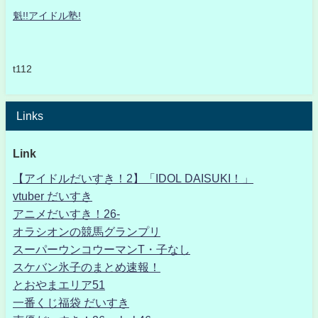
魁!!アイドル塾!
t112
Links
Link
【アイドルだいすき！2】「IDOL DAISUKI！」
vtuber だいすき
アニメだいすき！26-
オラシオンの競馬グランプリ
スーパーウンコウーマンT・子なし
スケバン氷子のまとめ速報！
とおやまエリア51
一番くじ福袋 だいすき