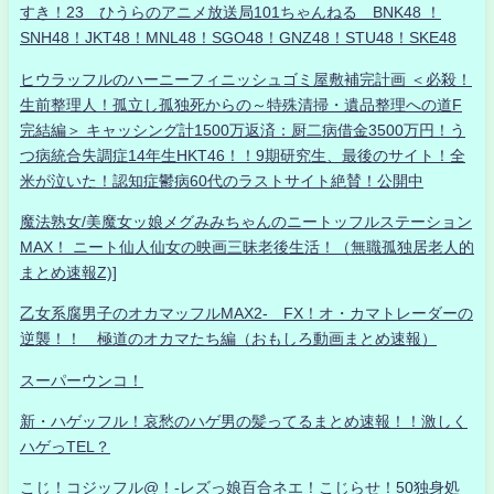
すき！23 ひうらのアニメ放送局101ちゃんねる BNK48 ！
SNH48！JKT48！MNL48！SGO48！GNZ48！STU48！SKE48
ヒウラッフルのハーニーフィニッシュゴミ屋敷補完計画 ＜必殺！
生前整理人！孤立し孤独死からの～特殊清掃・遺品整理への道F
完結編＞ キャッシング計1500万返済：厨二病借金3500万円！う
つ病統合失調症14年生HKT46！！9期研究生、最後のサイト！全
米が泣いた！認知症鬱病60代のラストサイト絶賛！公開中
魔法熟女/美魔女ッ娘メグみみちゃんのニートッフルステーション
MAX！ ニート仙人仙女の映画三昧老後生活！（無職孤独居老人的
まとめ速報Z)]
乙女系腐男子のオカマッフルMAX2- FX！オ・カマトレーダーの
逆襲！！ 極道のオカマたち編（おもしろ動画まとめ速報）
スーパーウンコ！
新・ハゲッフル！哀愁のハゲ男の髪ってるまとめ速報！！激しく
ハゲっTEL？
こじ！コジッフル@！-レズっ娘百合ネエ！こじらせ！50独身処