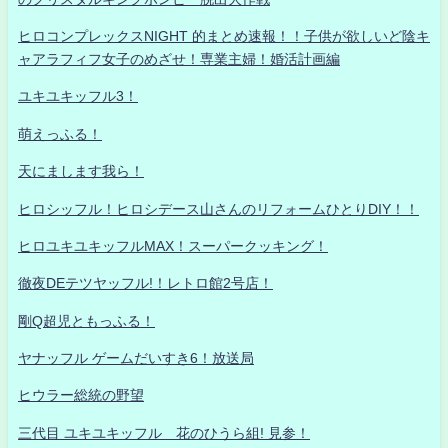
ヒロコンプレックスNIGHT 的まとめ速報！！子供が欲しいど陰キ
ャアラフィフ女子のめざせ！専業主婦！婚活計画編
ユキユキッフル3！
萌えっふる！
天にまします我ら！
ヒロシッフル！ヒロシデース山さんのリフォームひとりDIY！！
ヒロユキユキッフルMAX！スーパークッキング！
徹夜DEテツヤッフル!！レトロ館2号店！
剛Q超児ともっふる！
ヤナッフル ゲームだいすき6！放送局
ヒウラー総統の野望
三代目 ユキユキッフル 花のひうら組! 見参！