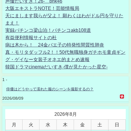
声優だいすき！26- bnk46
大阪エキストラNOTE！芸能情報局
天にまします我らが父よ！ 願わくはわがドル円を守りた
まえ！
実録パチンコ梁山泊！パチンコakb108道
有益便利情報サイトの杜
病は木から！ 24金バエ子の特発性間質性肺炎
真・モリタダッフル2！！50代無職独身ガチホモ童貞ギン
グ・ゲイなー女装子オネエ的まとめ速報
韓国ドラマcinemaだいすき-僕が見たかった星空-
1 -
俳優はどうやって濡れた服のシーンを撮影するの？
2026/08/09
2026年8月
月
火
水
木
金
土
日