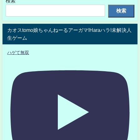
検索
検索
カオスtomo娘ちゃんねーるアーガマ!Haraハラ!未解決人
生ゲーム
ハゲて無双