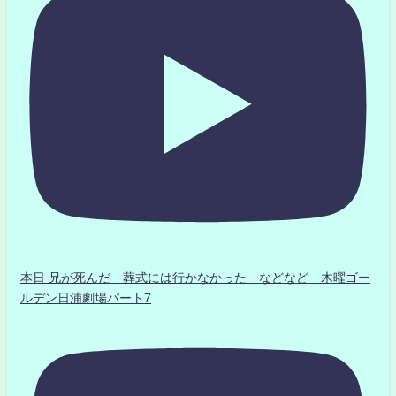
本日 兄が死んだ 葬式には行かなかった などなど 木曜ゴー
ルデン日浦劇場パート7