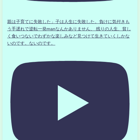
親は子育てに失敗した」子は人生に失敗した。負けに気付きも
う手遅れで逆転一発manなんかありません、 残りの人生、貧し
く食いつないでわずかな楽しみなど見つけて生きていくしかな
いのです。ないのです。