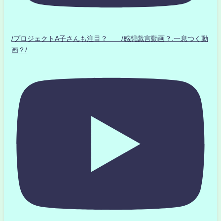
/プロジェクトA子さんも注目？ /感想戯言動画？.一息つく動
画？/