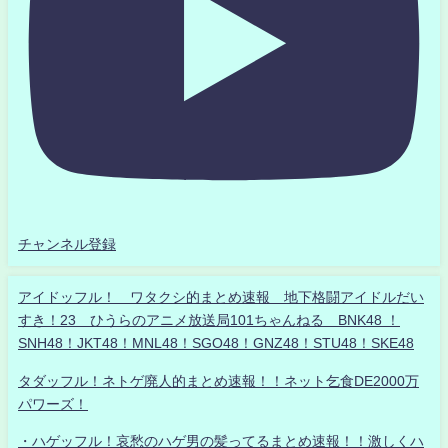
チャンネル登録
アイドッフル！ ワタクシ的まとめ速報 地下格闘アイドルだい
すき！23 ひうらのアニメ放送局101ちゃんねる BNK48 ！
SNH48！JKT48！MNL48！SGO48！GNZ48！STU48！SKE48
タダッフル！ネトゲ廃人的まとめ速報！！ネット乞食DE2000万
パワーズ！
・ハゲッフル！哀愁のハゲ男の髪ってるまとめ速報！！激しくハ