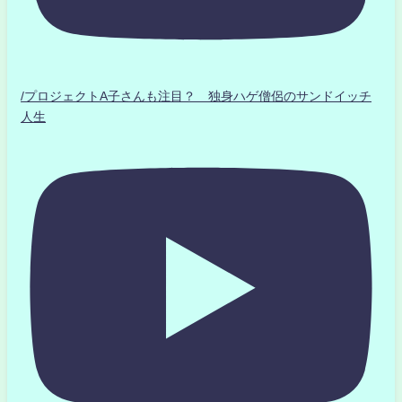
/プロジェクトA子さんも注目？ 独身ハゲ僧侶のサンドイッチ
人生