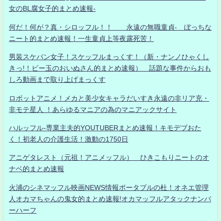
女のBL腐女子的まとめ速報-
何だ！何が？真・シロッフル！！ 永遠の無職童貞- ぼっちな
ニート的まとめ速報！一生童貞上等夜露死苦！
男装スケバン女子！スケッフルまっくす！（新・ナンノひゃくし
きっ!！ビー玉のおいぬさん的まとめ速報） 話題な事件からおも
しろ動画まで取り上げまっくす
ロボットアニメ！メカと美少女キャラだいすき永遠の非リア充・
非モテ星人 ！あらゆるマニアの為のマニアックサイト
ハルッフル-専業主夫的YOUTUBERまとめ速報！キモデブおた
く！初老人の介護生活！激動の1750日
アニゲタレスト（元祖！アニメッフル） ひきこもりニートのオ
ナベ的まとめ速報
火浦のシネマッフル映画NEWS情報ポータブルの杜！オネエ管理
人オカマちゃんの鬼女的まとめ速報!オカマッフルアタックナンバ
ーハーフ