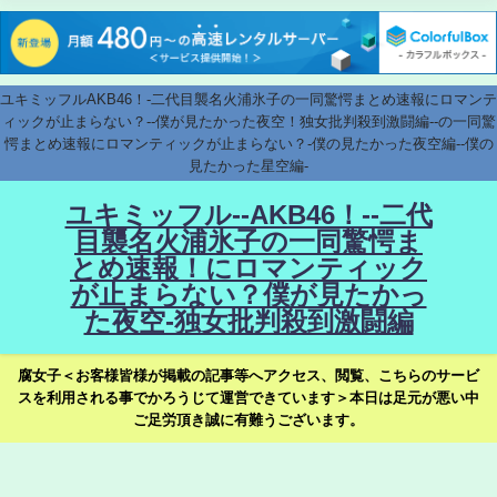
ユキミッフルAKB46！-二代目襲名火浦氷子の一同驚愕まとめ速報にロマンテ
ィックが止まらない？--僕が見たかった夜空！独女批判殺到激闘編--の一同驚
愕まとめ速報にロマンティックが止まらない？-僕の見たかった夜空編--僕の
見たかった星空編-
ユキミッフル--AKB46！--二代
目襲名火浦氷子の一同驚愕ま
とめ速報！にロマンティック
が止まらない？僕が見たかっ
た夜空-独女批判殺到激闘編
腐女子＜お客様皆様が掲載の記事等へアクセス、閲覧、こちらのサービ
スを利用される事でかろうじて運営できています＞本日は足元が悪い中
ご足労頂き誠に有難うございます。