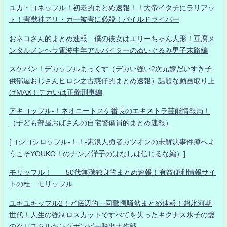
ユカ・ヨネッフル！初老的まとめ速報！！大帝イタチにラリアッ
ト！害獣神アリ・ガー被害に必殺！パイルドライバー
おネコさん的まとめ速報 僕の彼女はエリーちゃん人形！豆腐メ
ンタルメンヘラ電波中年アルバイターのぬいぐるみ男子末路編
スケバン！デカッフルまっくす（デカい強い2次元嫁だいすき子
供部屋おじさんヒロシ之古惑仔的まとめ速報）話題な動画取り上
げMAX！デカいは正義刑事編
アキヨッフル-！ネオニートスケ番長のエキストラ芸能情報局！
（子ども部屋おばさんの自宅警備員的まとめ速報）
[ヨシヨシロッフル-！！-素浪人勇者カツオンの未解決事件簿へよ
うこそYOUKO！のナンノ洋子のはなしは信じるな編）]
モリッフル！ 50代無職独身的まとめ速報！有益便利情報サイ
トの杜 モリッフル
ユキユキッフル2！ど底辺的一同驚愕騒然まとめ速報！超氷河期
世代！人生の強制ロスカットですべてを失ったキグナス氷子の愛
のクリスタルキングボンビー脱出大作戦