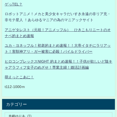
ゲっTEL？
ロボットアニメ！メカと美少女キャラだいすき永遠の非リア充・
非モテ星人 ！あらゆるマニアの為のマニアックサイト
アニゲタレスト（元祖！アニメッフル） ひきこもりニートのオ
ナベ的まとめ速報
ユカ・ヨネッフル！初老的まとめ速報！！大帝イタチにラリアッ
ト！害獣神アリ・ガー被害に必殺！パイルドライバー
ヒロコンプレックスNIGHT 的まとめ速報！！子供が欲しいど陰キ
ャアラフィフ女子のめざせ！専業主婦！婚活計画編
萌えっとこあに！
t112-1000ｍ
カテゴリー