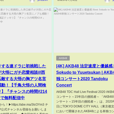
AKB48
りする連ドラに初挑戦した
[4K] AKB48 法定速度と優越感 H
大悟にガチ恋愛相談///西
Sokudo to Yuuetsukan | AK
匹敵する大悟の胸アツ名言
独コンサート2020 Tandoku
感動！【千鳥大悟の人間検
Concert
】『チャンスの時間#214
AKB48 TDC Hall Live Festival 2020 AK
コンサート～15年目の挑戦者～ 「AKB4
Aで無料配信中
ンサート～15年目の挑戦者～」は、2020年
▶https://abe.ma/3IcOYm3 チ
日にTOKYO DOME CITY HALL（東京
?公式チャンネル登録をお願いしま
において開催されたAKB48による単独コ