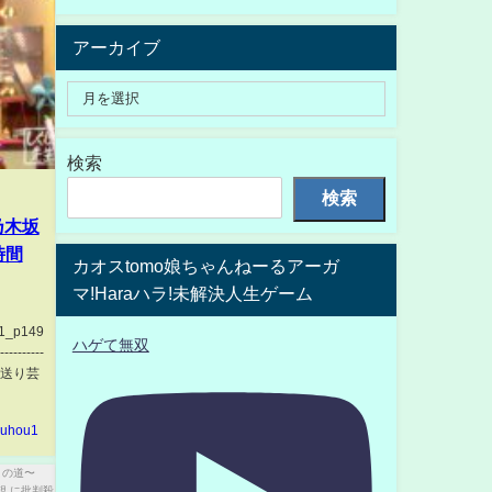
アーカイブ
検索
検索
乃木坂
時間
カオスtomo娘ちゃんねーるアーガ
マ!Haraハラ!未解決人生ゲーム
s1_p149
ハゲて無双
---------
お見送り芸
kuhou1