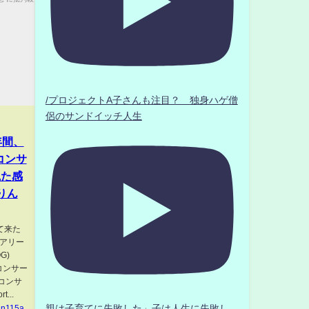
/プロジェクトA子さんも注目？ 独身ハゲ僧
侶のサンドイッチ人生
年間、
コンサ
観た感
りん
て来た
あアリー
G)
春コンサー
業コンサ
...
親は子育てに失敗した」子は人生に失敗し
jin115a