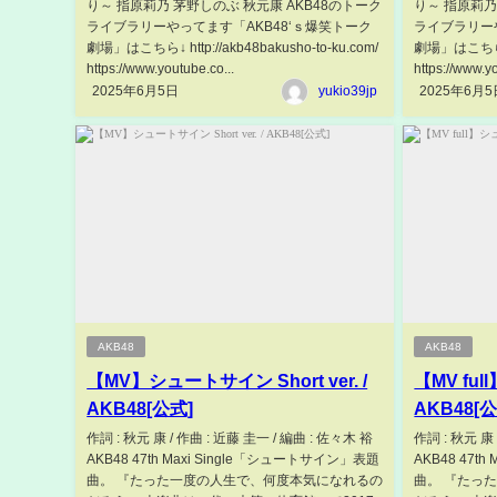
り～ 指原莉乃 茅野しのぶ 秋元康 AKB48のトーク
り～ 指原莉乃
ライブラリーやってます「AKB48‘ｓ爆笑トーク
ライブラリー
劇場」はこちら↓ http://akb48bakusho-to-ku.com/
劇場」はこちら↓ ht
https://www.youtube.co...
https://www.yo
2025年6月5日
yukio39jp
2025年6月5
AKB48
AKB48
【MV】シュートサイン Short ver. /
【MV fu
AKB48[公式]
AKB48[
作詞 : 秋元 康 / 作曲 : 近藤 圭一 / 編曲 : 佐々木 裕
作詞 : 秋元 康 
AKB48 47th Maxi Single「シュートサイン」表題
AKB48 47t
曲。 『たった一度の人生で、何度本気になれるの
曲。 『たっ