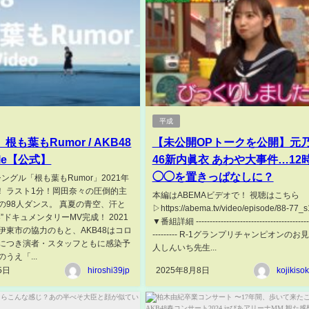
平成
l】根も葉もRumor / AKB48
【未公開OPトークを公開】元
ngle【公式】
46新内眞衣 あわや大事件…12
◯◯を置きっぱなしに？
thシングル「根も葉もRumor」2021年
売！ ラスト1分！岡田奈々の圧倒的主
本編はABEMAビデオで！ 視聴はこちら
の98人ダンス。 真夏の青空、汗と
▷https://abema.tv/video/episode/88-77_
春”ドキュメンタリーMV完成！ 2021
▼番組詳細 ------------------------------------------
伊東市の協力のもと、AKB48はコロ
--------- R-1グランプリチャンピオンの
につき演者・スタッフともに感染予
人しんいち先生...
うえ「...
5日
hiroshi39jp
2025年8月8日
kojikiso