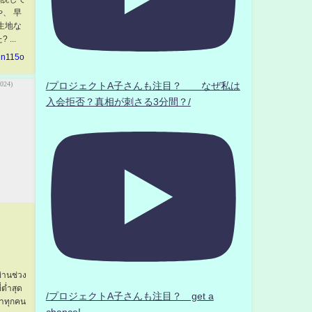
、 早
生地な
...
jin115o
/プロジェクトA子さんも注目？ なぜ私は
入会拒否？真相が刺さる3分間？/
ผ่านช่วง
ต่ำสุด
/プロジェクトA子さんも注目？ get a
เราทุกคน