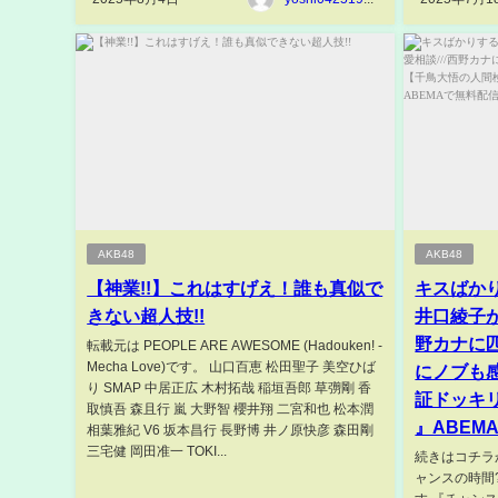
AKB48
AKB48
【神業!!】これはすげえ！誰も真似で
キスばか
きない超人技!!
井口綾子が
野カナに
転載元は PEOPLE ARE AWESOME (Hadouken! -
Mecha Love)です。 山口百恵 松田聖子 美空ひば
にノブも
り SMAP 中居正広 木村拓哉 稲垣吾郎 草彅剛 香
証ドッキリ
取慎吾 森且行 嵐 大野智 櫻井翔 二宮和也 松本潤
』ABEM
相葉雅紀 V6 坂本昌行 長野博 井ノ原快彦 森田剛
三宅健 岡田准一 TOKI...
続きはコチラから！
ャンスの時間