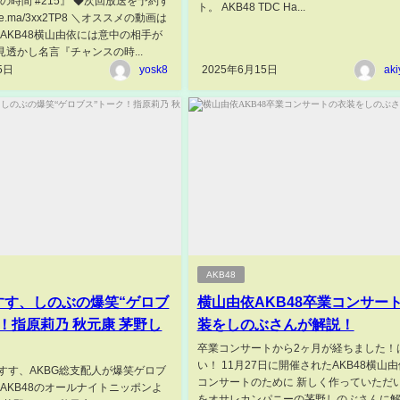
の時間 #215』 ◆次回放送を予約す
ト。 AKB48 TDC Ha...
/abe.ma/3xx2TP8 ＼オススメの動画は
元AKB48横山由依には意中の相手が
見透かし名言『チャンスの時...
5日
yosk8
2025年6月15日
aki
AKB48
すす、しのぶの爆笑“ゲロブ
横山由依AKB48卒業コンサー
！指原莉乃 秋元康 茅野し
装をしのぶさんが解説！
卒業コンサートから2ヶ月が経ちました！
い！ 11月27日に開催されたAKB48横山
すす、AKBG総支配人が爆笑ゲロブ
コンサートのために 新しく作っていただ
 AKB48のオールナイトニッポンよ
をオサレカンパニーの茅野しのぶさんに