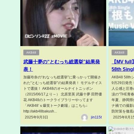
AKB48
AKB48
武藤十夢の“とむっち総選挙”結果発
【MV ful
表！
58th Si
加藤玲奈の“れなっち総選挙”に乗っかって開催さ
AKB48 58
れた“とむっち総選挙”の結果発表！ モデルテイス
9月29日発
トで選抜！ AKB48のオールナイトニッポン
人公感と圧巻
（2015/06/17より～） 北原里英 武藤十夢 田野優
涙の“THE青
花 AKB48のトークライブラリーやってます
年夏、静岡県
「AKB48‘ｓ爆笑トーク劇場」はこちら↓
ナ禍での撮影
http://akb48bakush...
防対策を徹底の
2025年9月3日
jin115t
2025年8月1