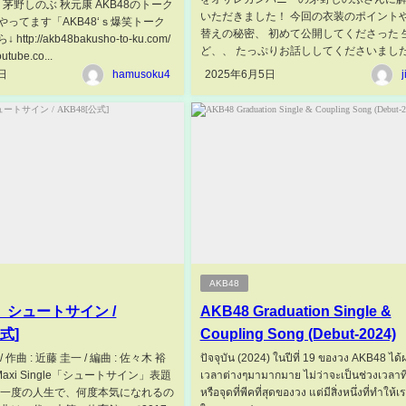
 茅野しのぶ 秋元康 AKB48のトーク
いただきました！ 今回の衣装のポイントや
やってます「AKB48‘ｓ爆笑トーク
替えの秘密、 初めて公開してくださった 
tp://akb48bakusho-to-ku.com/
ど、、 たっぷりお話ししてくださいました? 
utube.co...
日
hamusoku4
2025年6月5日
AKB48
ll】シュートサイン /
AKB48 Graduation Single &​
公式]
Coupling Song (Debut-2024)
/ 作曲 : 近藤 圭一 / 編曲 : 佐々木 裕
ปัจจุบัน (2024) ในปีที่ 19 ของวง AKB48 ได้
h Maxi Single「シュートサイン」表題
เวลาต่างๆมามากมาย ไม่ว่าจะเป็นช่วงเวลาที่
た一度の人生で、何度本気になれるの
หรือจุดที่พีคที่สุดของวง แต่มีสิ่งหนึ่งที่ทำให้