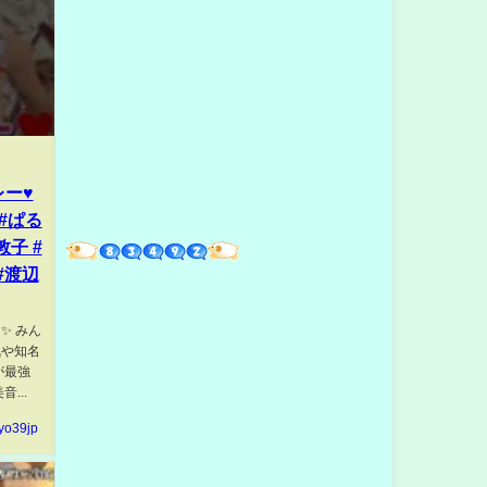
レー♥
#ぱる
敦子 #
#渡辺
✨ みん
気や知名
が最強
...
yo39jp