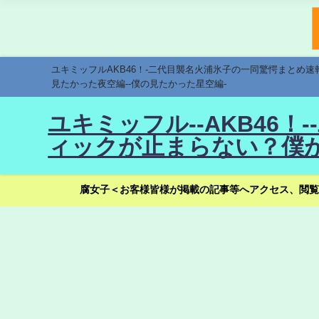
ユキミッフルAKB46！-二代目襲名火浦氷子の一同驚愕まとめ
見たかった夜空編--僕の見たかった星空編-
ユキミッフル--AKB46
ィックが止まらない？僕が
腐女子＜お客様皆様が掲載の記事等へアクセス、閲覧