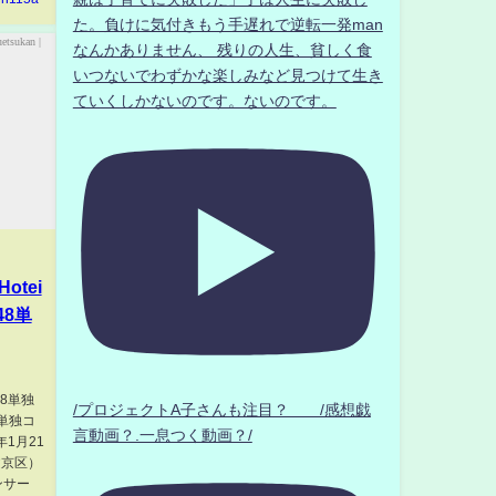
た。負けに気付きもう手遅れで逆転一発man
なんかありません、 残りの人生、貧しく食
いつないでわずかな楽しみなど見つけて生き
ていくしかないのです。ないのです。
otei
B48単
B48単独
/プロジェクトA子さんも注目？ /感想戯
8単独コ
言動画？.一息つく動画？/
1月21
都文京区）
ンサー