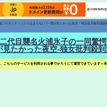
速報にロマンティックが止まらない？--僕が見たかった夜空！独女批判殺到激闘
！--二代目襲名火浦氷子の一同
見たかった夜空-独女批判殺到
、こちらのサービスを利用される事でかろうじて運営できています＞本