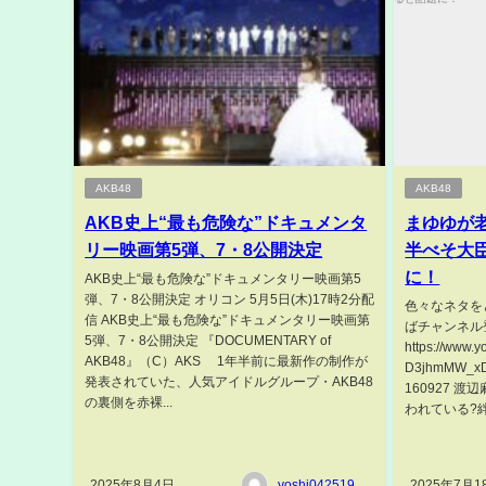
AKB48
AKB48
AKB史上“最も危険な”ドキュメンタ
まゆゆが
リー映画第5弾、7・8公開決定
半べそ大
に！
AKB史上“最も危険な”ドキュメンタリー映画第5
弾、7・8公開決定 オリコン 5月5日(木)17時2分配
色々なネタを
信 AKB史上“最も危険な”ドキュメンタリー映画第
ばチャンネル
5弾、7・8公開決定 『DOCUMENTARY of
https://www.
AKB48』（C）AKS 1年半前に最新作の制作が
D3jhmMW_x
発表されていた、人気アイドルグループ・AKB48
160927 
の裏側を赤裸...
われている?絆ゲー
2025年8月4日
yoshi04251986
2025年7月1