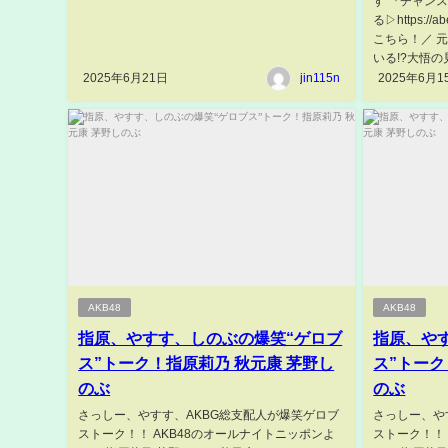
す 『チャンス
る▷https:/
こちら！／ 
いる!?大悟の
2025年6月21日
jin115n
2025年6月1
AKB48
AKB48
指原、やすす、しのぶの爆笑“ゲロブ
指原、や
ス”トーク！指原莉乃 秋元康 茅野し
ス”トーク
のぶ
のぶ
さっしー、やすす、AKBG総支配人が爆笑ゲロブ
さっしー、や
ストーク！！ AKB48のオールナイトニッポンよ
ストーク！！