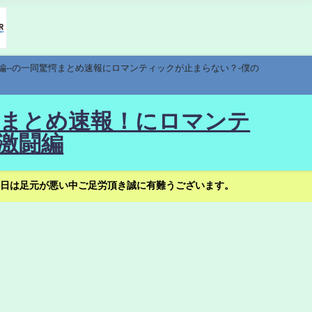
編--の一同驚愕まとめ速報にロマンティックが止まらない？-僕の
驚愕まとめ速報！にロマンテ
激闘編
日は足元が悪い中ご足労頂き誠に有難うございます。