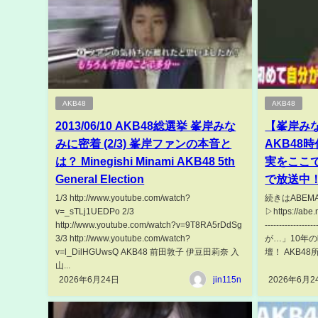
AKB48
AKB48
2013/06/10 AKB48総選挙 峯岸みな
【峯岸みな
みに密着 (2/3) 峯岸ファンの本音と
AKB48
は？ Minegishi Minami AKB48 5th
実をここで
General Election
で放送中
1/3 http://www.youtube.com/watch?
続きはABEM
v=_sTLj1UEDPo 2/3
▷https://abe
http://www.youtube.com/watch?v=9T8RA5rDdSg
--------------
3/3 http://www.youtube.com/watch?
が…」10年
v=l_DilHGUwsQ AKB48 前田敦子 伊豆田莉奈 入
壇！ AKB4
山...
2026年6月24日
jin115n
2026年6月2