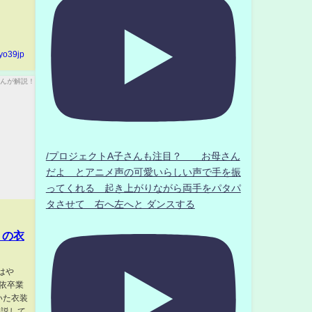
yo39jp
/プロジェクトA子さんも注目？ お母さん
だよ とアニメ声の可愛いらしい声で手を振
ってくれる 起き上がりながら両手をパタパ
タさせて 右へ左へと ダンスする
トの衣
はや
由依卒業
いた衣装
解説して