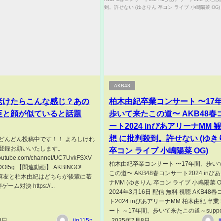
AKB48
老けたらこんな感じ？あの
柏木由紀卒業コンサート 〜17
臣と顔が似ていると話題
歩いて来たこの道〜 AKB48春
ート2024 inぴあアリーナMM 
想 に批判殺到。許せない (ゆき
どんどん投稿中です！！ よろしけれ
登録お願いいたします。
卒コン ライブ 小嶋陽菜 OG)
youtube.com/channel/UC7UvkFSXV
柏木由紀卒業コンサート 〜17年間、歩い
DOl5g 【関連動画】 AKBINGO!
この道〜 AKB48春コンサート2024 inぴ
渡辺麻友と柏木由紀はどちらが後輩に慕
ナMM (ゆきりん 卒コン ライブ 小嶋陽菜 O
ム対決 https://...
2024年3月16日 配信 無料 視聴 AKB48
ト2024 inぴあアリーナMM 柏木由紀 卒
ート ～17年間、歩いて来たこの道～support
8日
jin115n
2025年7月8日