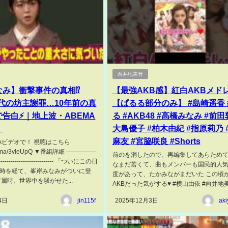
向井地美音
み】衝撃事件の真相⁉️
【最強AKB感】紅白AKBメド
時代の坊主謝罪…10年前の真
【ぱるる部分のみ】 #島崎遥香 
告白⚡️｜地上波・ABEMA
る #AKB48 #高橋みなみ #前田
！
大島優子 #柏木由紀 #指原莉乃 
麻友 #宮脇咲良 #Shorts
Aビデオで！ 視聴はこちら
.ma/3vleUpQ ▼番組詳細 ---------------
前のを消したので、再編集してあらためて
------------------------------- 「ついにこの日
なまだ若くて、曲もメンバーも国民的人
の時を経て、峯岸みなみがついに登
度があって、たかみながまだいた この頃
8所属時、世界中を騒がせた...
AKBだった気がする♥ #横山由依 #向井地美音
4日
jin115f
2025年12月3日
aki