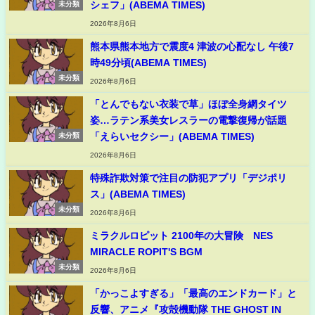
シェフ」(ABEMA TIMES)
未分類
2026年8月6日
熊本県熊本地方で震度4 津波の心配なし 午後7
時49分頃(ABEMA TIMES)
未分類
2026年8月6日
「とんでもない衣装で草」ほぼ全身網タイツ
姿…ラテン系美女レスラーの電撃復帰が話題
「えらいセクシー」(ABEMA TIMES)
未分類
2026年8月6日
特殊詐欺対策で注目の防犯アプリ「デジポリ
ス」(ABEMA TIMES)
未分類
2026年8月6日
ミラクルロピット 2100年の大冒険 NES
MIRACLE ROPIT'S BGM
未分類
2026年8月6日
「かっこよすぎる」「最高のエンドカード」と
反響、アニメ『攻殻機動隊 THE GHOST IN