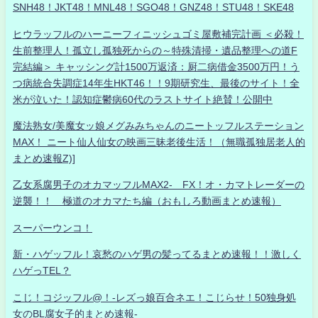
SNH48！JKT48！MNL48！SGO48！GNZ48！STU48！SKE48
ヒウラッフルのハーニーフィニッシュゴミ屋敷補完計画 ＜必殺！
生前整理人！孤立し孤独死からの～特殊清掃・遺品整理への道F
完結編＞ キャッシング計1500万返済：厨二病借金3500万円！う
つ病統合失調症14年生HKT46！！9期研究生、最後のサイト！全
米が泣いた！認知症鬱病60代のラストサイト絶賛！公開中
魔法熟女/美魔女ッ娘メグみみちゃんのニートッフルステーション
MAX！ ニート仙人仙女の映画三昧老後生活！（無職孤独居老人的
まとめ速報Z)]
乙女系腐男子のオカマッフルMAX2- FX！オ・カマトレーダーの
逆襲！！ 極道のオカマたち編（おもしろ動画まとめ速報）
スーパーウンコ！
新・ハゲッフル！哀愁のハゲ男の髪ってるまとめ速報！！激しく
ハゲっTEL？
こじ！コジッフル@！-レズっ娘百合ネエ！こじらせ！50独身処
女のBL腐女子的まとめ速報-