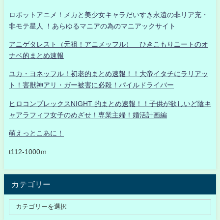
ロボットアニメ！メカと美少女キャラだいすき永遠の非リア充・
非モテ星人 ！あらゆるマニアの為のマニアックサイト
アニゲタレスト（元祖！アニメッフル） ひきこもりニートのオ
ナベ的まとめ速報
ユカ・ヨネッフル！初老的まとめ速報！！大帝イタチにラリアッ
ト！害獣神アリ・ガー被害に必殺！パイルドライバー
ヒロコンプレックスNIGHT 的まとめ速報！！子供が欲しいど陰キ
ャアラフィフ女子のめざせ！専業主婦！婚活計画編
萌えっとこあに！
t112-1000ｍ
カテゴリー