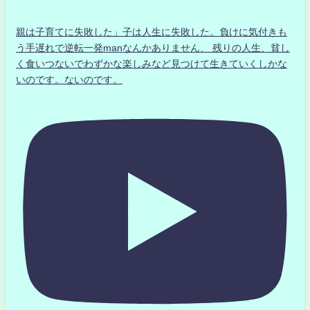
親は子育てに失敗した」子は人生に失敗した。負けに気付きも
う手遅れで逆転一発manなんかありません、 残りの人生、貧し
く食いつないでわずかな楽しみなど見つけて生きていくしかな
いのです。ないのです。