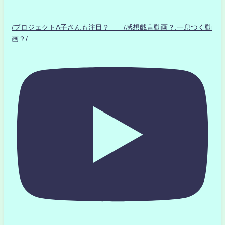
/プロジェクトA子さんも注目？ /感想戯言動画？.一息つく動
画？/