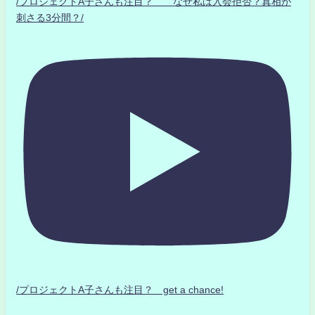
/プロジェクトA子さんも注目？ なぜ私は入会拒否？真相が
刺さる3分間？/
/プロジェクトA子さんも注目？ get a chance!