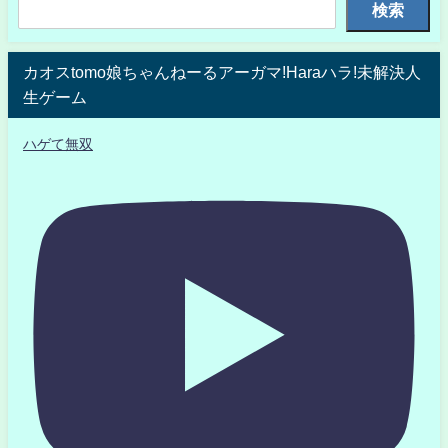
検索
カオスtomo娘ちゃんねーるアーガマ!Haraハラ!未解決人
生ゲーム
ハゲて無双