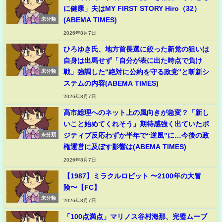
に健康」夫はMY FIRST STORY Hiro（32）
(ABEMA TIMES)
未分類
2026年8月7日
ひろゆき氏、地方首長選に絞った新党の狙いは
自身は出馬せず「自分が表に出た時点で負け
戦」強調した“絶対に公約を守る政党”と斬新シ
未分類
ステムの内容(ABEMA TIMES)
2026年8月7日
高市総理へのネット上の風向きが急変？「新し
いこと始めてくれそう」期待感強く出ていたポ
ジティブ反応わずか半年で“逆風”に…今後の政
未分類
権運営に及ぼす影響は(ABEMA TIMES)
2026年8月7日
【1987】ミラクルロピット 〜2100年の大冒
険〜【FC】
未分類
2026年8月7日
「100点満点」マリノス谷村海那、完璧ムーブ