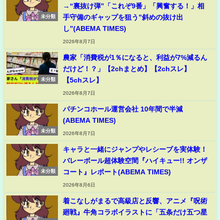
→“裏抜け弾”「これぞ9番」「興奮する！」相
手守備のギャップを狙う”斜めの抜け出
未分類
し”(ABEMA TIMES)
2026年8月7日
農家「消費税が1％になると、利益が7%減るん
だけど！？」【2chまとめ】【2chスレ】
【5chスレ】
未分類
2026年8月7日
パチンコホール運営会社 10年間で半減
(ABEMA TIMES)
未分類
2026年8月7日
キャラと一緒にジャンプやレシーブを実体験！
バレーボール超体験空間『ハイキュー!! オンザ
コート』レポート(ABEMA TIMES)
未分類
2026年8月6日
着こなしがまるで高級店と反響、アニメ『呪術
廻戦』牛角コラボイラストに「五条だけ五つ星