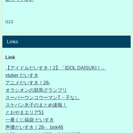
t112
Links
Link
【アイドルだいすき！2】「IDOL DAISUKI！」
vtuber だいすき
アニメだいすき！26-
オラシオンの競馬グランプリ
スーパーウンコウーマンT・子なし
スケバン氷子のまとめ速報！
とおやまエリア51
一番くじ福袋 だいすき
声優だいすき！26- bnk46