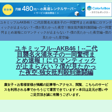
ユキミッフルAKB46！-二代目襲名火浦氷子の一同驚愕まとめ速報にロマンテ
ィックが止まらない？--僕が見たかった夜空！独女批判殺到激闘編--の一同驚
愕まとめ速報にロマンティックが止まらない？-僕の見たかった夜空編--僕の
見たかった星空編-
ユキミッフル--AKB46！--二代
目襲名火浦氷子の一同驚愕ま
とめ速報！にロマンティック
が止まらない？僕が見たかっ
た夜空-独女批判殺到激闘編
腐女子＜お客様皆様が掲載の記事等へアクセス、閲覧、こちらのサービ
スを利用される事でかろうじて運営できています＞本日は足元が悪い中
ご足労頂き誠に有難うございます。