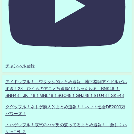
チャンネル登録
アイドッフル！ ワタクシ的まとめ速報 地下格闘アイドルだい
すき！23 ひうらのアニメ放送局101ちゃんねる BNK48 ！
SNH48！JKT48！MNL48！SGO48！GNZ48！STU48！SKE48
タダッフル！ネトゲ廃人的まとめ速報！！ネット乞食DE2000万
パワーズ！
・ハゲッフル！哀愁のハゲ男の髪ってるまとめ速報！！激しくハ
ゲっTEL？