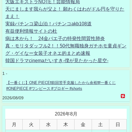
大阪エキストラNOTE！芸能情報局
天にまします我らが父よ！ 願わくはわがドル円を守りた
まえ！
実録パチンコ梁山泊！パチンコakb108道
有益便利情報サイトの杜
病は木から！ 24金バエ子の特発性間質性肺炎
真・モリタダッフル2！！50代無職独身ガチホモ童貞ギン
グ・ゲイなー女装子オネエ的まとめ速報
韓国ドラマcinemaだいすき-僕が見たかった星空-
1 -
【一番くじ】ONE PIECE❗️前回苦手克服したから余裕❗️#一番くじ
#ONEPIECE #ワンピース #ブロギー #shorts
2026/08/09
2026年8月
月
火
水
木
金
土
日