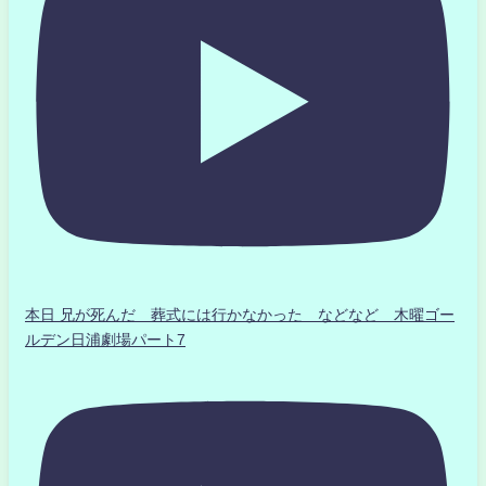
本日 兄が死んだ 葬式には行かなかった などなど 木曜ゴー
ルデン日浦劇場パート7