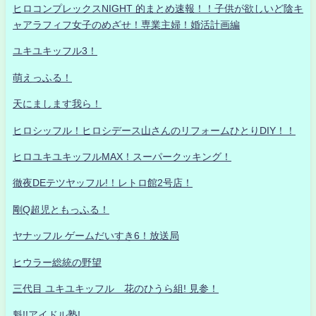
ヒロコンプレックスNIGHT 的まとめ速報！！子供が欲しいど陰キ
ャアラフィフ女子のめざせ！専業主婦！婚活計画編
ユキユキッフル3！
萌えっふる！
天にまします我ら！
ヒロシッフル！ヒロシデース山さんのリフォームひとりDIY！！
ヒロユキユキッフルMAX！スーパークッキング！
徹夜DEテツヤッフル!！レトロ館2号店！
剛Q超児ともっふる！
ヤナッフル ゲームだいすき6！放送局
ヒウラー総統の野望
三代目 ユキユキッフル 花のひうら組! 見参！
魁!!アイドル塾!