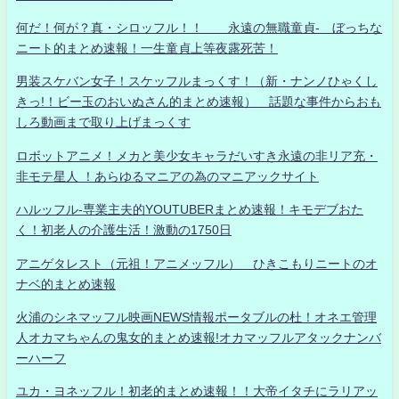
何だ！何が？真・シロッフル！！ 永遠の無職童貞- ぼっちな
ニート的まとめ速報！一生童貞上等夜露死苦！
男装スケバン女子！スケッフルまっくす！（新・ナンノひゃくし
きっ!！ビー玉のおいぬさん的まとめ速報） 話題な事件からおも
しろ動画まで取り上げまっくす
ロボットアニメ！メカと美少女キャラだいすき永遠の非リア充・
非モテ星人 ！あらゆるマニアの為のマニアックサイト
ハルッフル-専業主夫的YOUTUBERまとめ速報！キモデブおた
く！初老人の介護生活！激動の1750日
アニゲタレスト（元祖！アニメッフル） ひきこもりニートのオ
ナベ的まとめ速報
火浦のシネマッフル映画NEWS情報ポータブルの杜！オネエ管理
人オカマちゃんの鬼女的まとめ速報!オカマッフルアタックナンバ
ーハーフ
ユカ・ヨネッフル！初老的まとめ速報！！大帝イタチにラリアッ