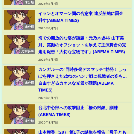
未分類
2026年8月7日
イランとオマーン間の合意案 違反船舶に罰金
科す(ABEMA TIMES)
未分類
2026年8月7日
海での開放的な姿が話題・元乃木坂46 山下美
月、笑顔のオフショットを添えて主演舞台の完
走を報告「大切な宝物です」(ABEMA TIMES)
乃木坂46
2026年8月7日
カンガルーの“同時多発デスマッチ”勃発！しっ
ぽを押さえた2対1のハンデ戦に観戦者の姿も…
自由すぎるカオスな光景が話題(ABEMA
未分類
TIMES)
2026年8月7日
台北中心部への攻撃阻止「橋の封鎖」訓練
(ABEMA TIMES)
未分類
2026年8月7日
山本舞香（28） 第1子の誕生を報告「母子とも