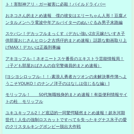
ト！害獣神アリ・ガー被害に必殺！パイルドライバー
おネコさん的まとめ速報 僕の彼女はエリーちゃん人形！豆腐メ
ンタルメンヘラ電波中年アルバイターのぬいぐるみ男子末路編
スケバン！デカッフルまっくす（デカい強い2次元嫁だいすき子
供部屋おじさんヒロシ之古惑仔的まとめ速報）話題な動画取り上
げMAX！デカいは正義刑事編
アキヨッフル-！ネオニートスケ番長のエキストラ芸能情報局！
（子ども部屋おばさんの自宅警備員的まとめ速報）
[ヨシヨシロッフル-！！-素浪人勇者カツオンの未解決事件簿へよ
うこそYOUKO！のナンノ洋子のはなしは信じるな編）]
モリッフル！ 50代無職独身的まとめ速報！有益便利情報サイ
トの杜 モリッフル
ユキユキッフル2！ど底辺的一同驚愕騒然まとめ速報！超氷河期
世代！人生の強制ロスカットですべてを失ったキグナス氷子の愛
のクリスタルキングボンビー脱出大作戦