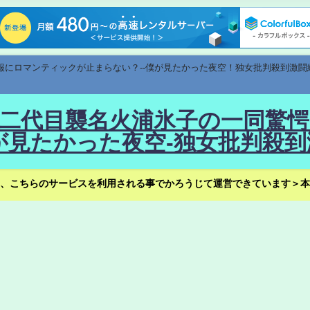
速報にロマンティックが止まらない？--僕が見たかった夜空！独女批判殺到激闘
！--二代目襲名火浦氷子の一同
見たかった夜空-独女批判殺到
、こちらのサービスを利用される事でかろうじて運営できています＞本