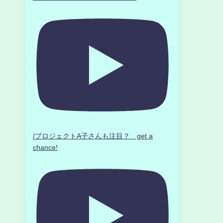
/プロジェクトA子さんも注目？ get a
chance!