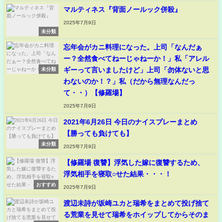
マルティネス『背面ノールック併殺』
2025年7月9日
未分類
忘年会がカニ料理になった。上司「なんだぁ
ー？全然食べてねーじゃねーか！」私「アレル
ギーって言いましたけど」上司「勿体ないと思
未分類
わないのか！？」私（だから無理なんだっ
て・・）【修羅場】
2025年7月9日
2021年6月26日 今日のナイスプレーまとめ
【勝っても負けても】
未分類
2025年7月9日
【修羅場 復讐】浮気した嫁に復讐するため、
浮気相手を寝取○せた結果・・・！
おすすめ
2025年7月9日
渡辺未詩が坂崎ユカと瑞希をまとめて投げ捨て
る荒業を見せて瑞希をホイップしてからそのま