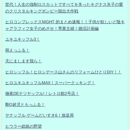
世代！人生の強制ロスカットですべてを失ったキグナス氷子の愛
のクリスタルキングボンビー脱出大作戦
ヒロコンプレックスNIGHT 的まとめ速報！！子供が欲しいど陰キ
ャアラフィフ女子のめざせ！専業主婦！婚活計画編
ユキユキッフル3！
萌えっふる！
天にまします我ら！
ヒロシッフル！ヒロシデース山さんのリフォームひとりDIY！！
ヒロユキユキッフルMAX！スーパークッキング！
徹夜DEテツヤッフル!！レトロ館2号店！
剛Q超児ともっふる！
ヤナッフル ゲームだいすき6！放送局
ヒウラー総統の野望