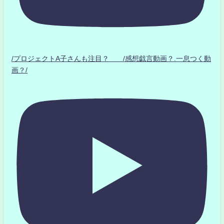
/プロジェクトA子さんも注目？ /感想戯言動画？.一息つく動
画？/