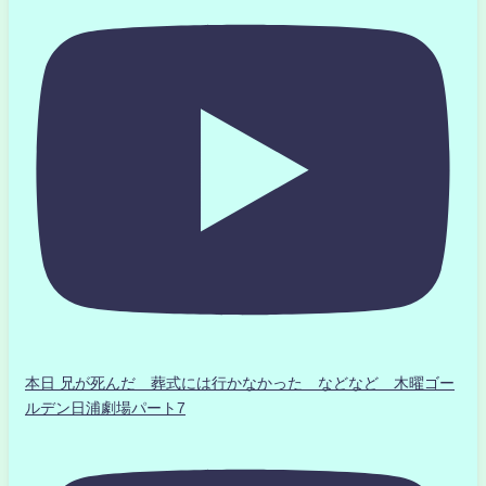
本日 兄が死んだ 葬式には行かなかった などなど 木曜ゴー
ルデン日浦劇場パート7