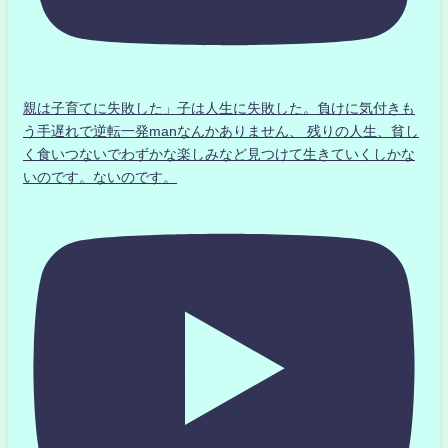
親は子育てに失敗した」子は人生に失敗した。負けに気付きも
う手遅れで逆転一発manなんかありません、 残りの人生、貧し
く食いつないでわずかな楽しみなど見つけて生きていくしかな
いのです。ないのです。