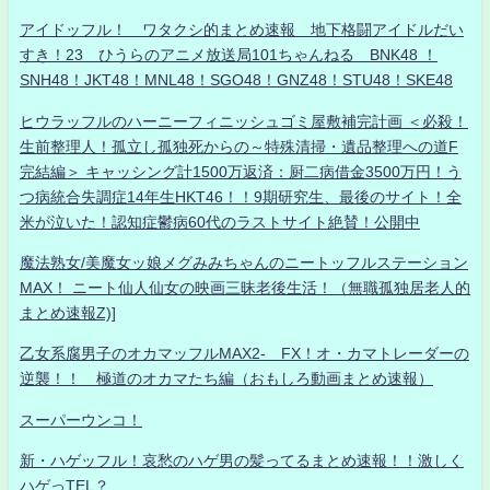
アイドッフル！ ワタクシ的まとめ速報 地下格闘アイドルだい
すき！23 ひうらのアニメ放送局101ちゃんねる BNK48 ！
SNH48！JKT48！MNL48！SGO48！GNZ48！STU48！SKE48
ヒウラッフルのハーニーフィニッシュゴミ屋敷補完計画 ＜必殺！
生前整理人！孤立し孤独死からの～特殊清掃・遺品整理への道F
完結編＞ キャッシング計1500万返済：厨二病借金3500万円！う
つ病統合失調症14年生HKT46！！9期研究生、最後のサイト！全
米が泣いた！認知症鬱病60代のラストサイト絶賛！公開中
魔法熟女/美魔女ッ娘メグみみちゃんのニートッフルステーション
MAX！ ニート仙人仙女の映画三昧老後生活！（無職孤独居老人的
まとめ速報Z)]
乙女系腐男子のオカマッフルMAX2- FX！オ・カマトレーダーの
逆襲！！ 極道のオカマたち編（おもしろ動画まとめ速報）
スーパーウンコ！
新・ハゲッフル！哀愁のハゲ男の髪ってるまとめ速報！！激しく
ハゲっTEL？