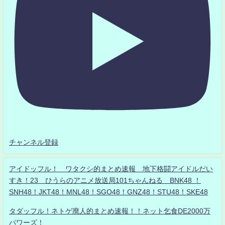
チャンネル登録
アイドッフル！ ワタクシ的まとめ速報 地下格闘アイドルだい
すき！23 ひうらのアニメ放送局101ちゃんねる BNK48 ！
SNH48！JKT48！MNL48！SGO48！GNZ48！STU48！SKE48
タダッフル！ネトゲ廃人的まとめ速報！！ネット乞食DE2000万
パワーズ！