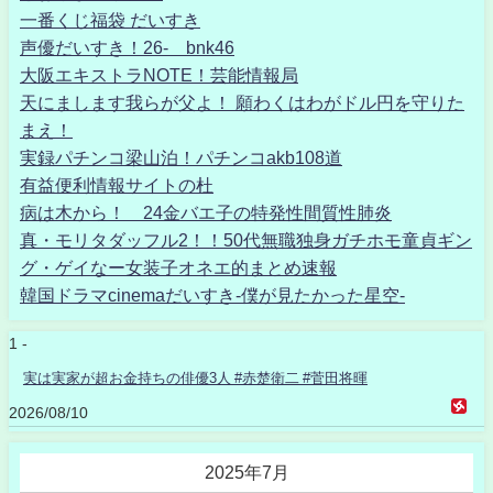
一番くじ福袋 だいすき
声優だいすき！26- bnk46
大阪エキストラNOTE！芸能情報局
天にまします我らが父よ！ 願わくはわがドル円を守りた
まえ！
実録パチンコ梁山泊！パチンコakb108道
有益便利情報サイトの杜
病は木から！ 24金バエ子の特発性間質性肺炎
真・モリタダッフル2！！50代無職独身ガチホモ童貞ギン
グ・ゲイなー女装子オネエ的まとめ速報
韓国ドラマcinemaだいすき-僕が見たかった星空-
1 -
実は実家が超お金持ちの俳優3人 #赤楚衛二 #菅田将暉
2026/08/10
2025年7月