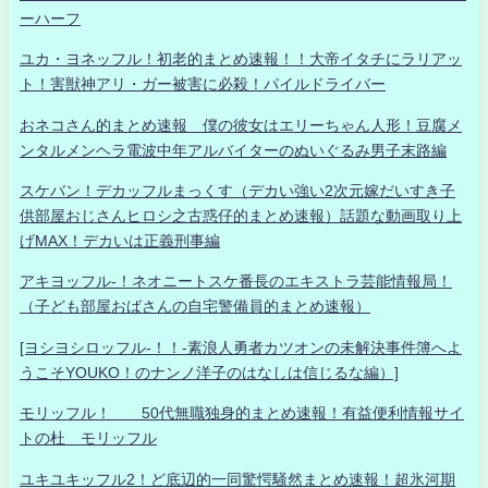
ーハーフ
ユカ・ヨネッフル！初老的まとめ速報！！大帝イタチにラリアッ
ト！害獣神アリ・ガー被害に必殺！パイルドライバー
おネコさん的まとめ速報 僕の彼女はエリーちゃん人形！豆腐メ
ンタルメンヘラ電波中年アルバイターのぬいぐるみ男子末路編
スケバン！デカッフルまっくす（デカい強い2次元嫁だいすき子
供部屋おじさんヒロシ之古惑仔的まとめ速報）話題な動画取り上
げMAX！デカいは正義刑事編
アキヨッフル-！ネオニートスケ番長のエキストラ芸能情報局！
（子ども部屋おばさんの自宅警備員的まとめ速報）
[ヨシヨシロッフル-！！-素浪人勇者カツオンの未解決事件簿へよ
うこそYOUKO！のナンノ洋子のはなしは信じるな編）]
モリッフル！ 50代無職独身的まとめ速報！有益便利情報サイ
トの杜 モリッフル
ユキユキッフル2！ど底辺的一同驚愕騒然まとめ速報！超氷河期