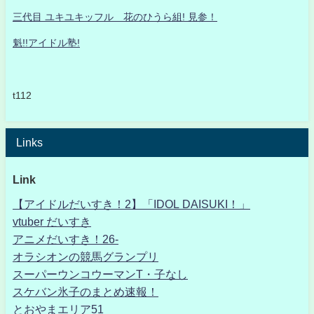
三代目 ユキユキッフル 花のひうら組! 見参！
魁!!アイドル塾!
t112
Links
Link
【アイドルだいすき！2】「IDOL DAISUKI！」
vtuber だいすき
アニメだいすき！26-
オラシオンの競馬グランプリ
スーパーウンコウーマンT・子なし
スケバン氷子のまとめ速報！
とおやまエリア51