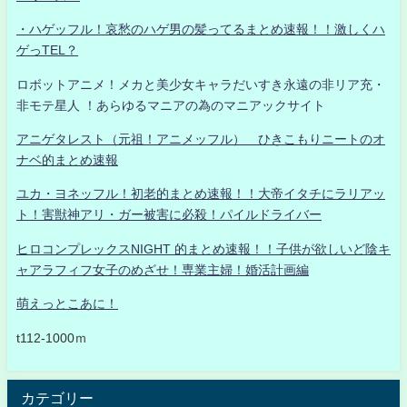
・ハゲッフル！哀愁のハゲ男の髪ってるまとめ速報！！激しくハ
ゲっTEL？
ロボットアニメ！メカと美少女キャラだいすき永遠の非リア充・
非モテ星人 ！あらゆるマニアの為のマニアックサイト
アニゲタレスト（元祖！アニメッフル） ひきこもりニートのオ
ナベ的まとめ速報
ユカ・ヨネッフル！初老的まとめ速報！！大帝イタチにラリアッ
ト！害獣神アリ・ガー被害に必殺！パイルドライバー
ヒロコンプレックスNIGHT 的まとめ速報！！子供が欲しいど陰キ
ャアラフィフ女子のめざせ！専業主婦！婚活計画編
萌えっとこあに！
t112-1000ｍ
カテゴリー