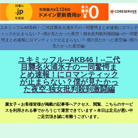
ユキミッフルAKB46！-二代目襲名火浦氷子の一同驚愕まとめ速報にロマンテ
ィックが止まらない？--僕が見たかった夜空！独女批判殺到激闘編--の一同驚
愕まとめ速報にロマンティックが止まらない？-僕の見たかった夜空編--僕の
見たかった星空編-
ユキミッフル--AKB46！--二代
目襲名火浦氷子の一同驚愕ま
とめ速報！にロマンティック
が止まらない？僕が見たかっ
た夜空-独女批判殺到激闘編
腐女子＜お客様皆様が掲載の記事等へアクセス、閲覧、こちらのサービ
スを利用される事でかろうじて運営できています＞本日は足元が悪い中
ご足労頂き誠に有難うございます。