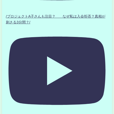
/プロジェクトA子さんも注目？ なぜ私は入会拒否？真相が
刺さる3分間？/