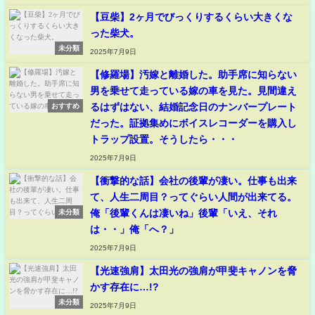
【豆柴】2ヶ月でびっくりするくらい大きくな
った柴犬。
未分類
2025年7月9日
【修羅場】汚嫁と離婚した。助手席に知らない
男を乗せて走っている嫁の車を見た。見間違え
るはずはない、結婚記念日のナンバープレート
おすすめ
だった。証拠集めにボイスレコーダーを購入し
トラップ設置。そうしたら・・・
2025年7月9日
【衝撃的な話】会社の後輩が凄い。仕事も出来
て、人生二周目？ってぐらい人間が出来てる。
俺「後輩くんは凄いね」後輩「いえ、それ
未分類
は・・」俺「へ？」
2025年7月9日
【光速強肩】太田光の強肩が甲斐キャノンを脅
かす存在に…!?
未分類
2025年7月9日