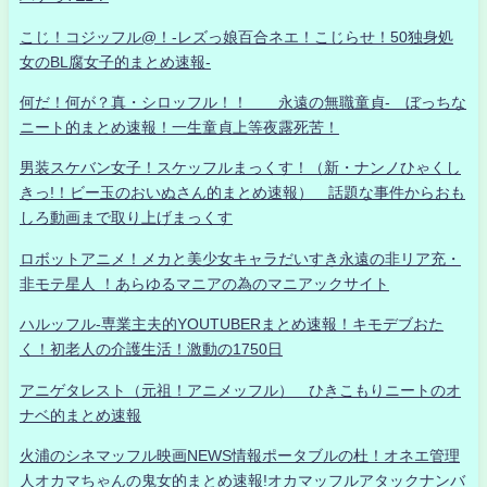
こじ！コジッフル@！-レズっ娘百合ネエ！こじらせ！50独身処
女のBL腐女子的まとめ速報-
何だ！何が？真・シロッフル！！ 永遠の無職童貞- ぼっちな
ニート的まとめ速報！一生童貞上等夜露死苦！
男装スケバン女子！スケッフルまっくす！（新・ナンノひゃくし
きっ!！ビー玉のおいぬさん的まとめ速報） 話題な事件からおも
しろ動画まで取り上げまっくす
ロボットアニメ！メカと美少女キャラだいすき永遠の非リア充・
非モテ星人 ！あらゆるマニアの為のマニアックサイト
ハルッフル-専業主夫的YOUTUBERまとめ速報！キモデブおた
く！初老人の介護生活！激動の1750日
アニゲタレスト（元祖！アニメッフル） ひきこもりニートのオ
ナベ的まとめ速報
火浦のシネマッフル映画NEWS情報ポータブルの杜！オネエ管理
人オカマちゃんの鬼女的まとめ速報!オカマッフルアタックナンバ