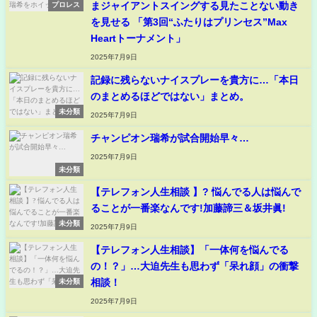
まジャイアントスイングする見たことない動き
プロレス
を見せる 「第3回“ふたりはプリンセス”Max
Heartトーナメント」
2025年7月9日
記録に残らないナイスプレーを貴方に…「本日
のまとめるほどではない」まとめ。
未分類
2025年7月9日
チャンピオン瑞希が試合開始早々…
2025年7月9日
未分類
【テレフォン人生相談 】? 悩んでる人は悩んで
ることが一番楽なんです!加藤諦三＆坂井眞!
未分類
2025年7月9日
【テレフォン人生相談】「一体何を悩んでる
の！？」…大迫先生も思わず「呆れ顔」の衝撃
相談！
未分類
2025年7月9日