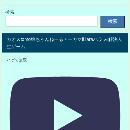
検索
検索
カオスtomo娘ちゃんねーるアーガマ!Haraハラ!未解決人
生ゲーム
ハゲて無双