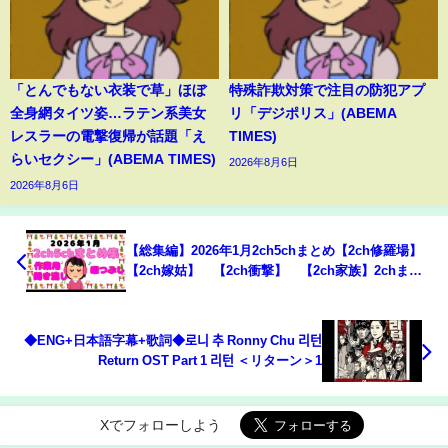
「とんでもない衣装で草」ほぼ
特殊詐欺対策で注目の防犯アプ
全身網タイツ姿…ラテン系美女
リ「デジポリス」(ABEMA
レスラーの電撃復帰が話題「え
TIMES)
らいセクシー」(ABEMA TIMES)
2026年8月6日
2026年8月6日
【総集編】2026年1月2ch5chまとめ【2ch修羅場】
【2ch嫁姑】 【2ch衝撃】 【2ch家族】2chまと
め 5ch【作業用】 【2chエネ夫】 【2chその神経
がわからん】
◆ENG+日本語字幕+歌詞◆로니 추 Ronny Chu 리턴
Return OST Part 1 리턴 ＜リターン＞1
Xでフォローしよう