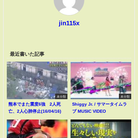
jin115x
最近書いた記事
未分類
未分類
熊本でまた震度6強 2人死
Shiggy Jr. / サマータイムラ
亡、2人心肺停止(16/04/16)
ブ MUSIC VIDEO