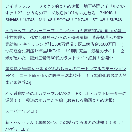
アイドッフル！ ワタクシ的まとめ速報 地下格闘アイドルだい
すき！23 ひうらのアニメ放送局101ちゃんねる BNK48 ！
SNH48！JKT48！MNL48！SGO48！GNZ48！STU48！SKE48
ヒウラッフルのハーニーフィニッシュゴミ屋敷補完計画 ＜必殺！
生前整理人！孤立し孤独死からの～特殊清掃・遺品整理への道F
完結編＞ キャッシング計1500万返済：厨二病借金3500万円！う
つ病統合失調症14年生HKT46！！9期研究生、最後のサイト！全
米が泣いた！認知症鬱病60代のラストサイト絶賛！公開中
魔法熟女/美魔女ッ娘メグみみちゃんのニートッフルステーション
MAX！ ニート仙人仙女の映画三昧老後生活！（無職孤独居老人的
まとめ速報Z)]
乙女系腐男子のオカマッフルMAX2- FX！オ・カマトレーダーの
逆襲！！ 極道のオカマたち編（おもしろ動画まとめ速報）
スーパーウンコ！
新・ハゲッフル！哀愁のハゲ男の髪ってるまとめ速報！！激しく
ハゲっTEL？