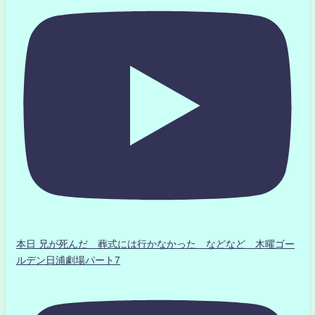
本日 兄が死んだ 葬式には行かなかった などなど 木曜ゴー
ルデン日浦劇場パート7