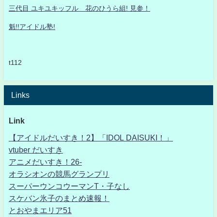
三代目 ユキユキッフル 花のひうら組! 見参！
魁!!アイドル塾!
t112
Links
Link
【アイドルだいすき！2】「IDOL DAISUKI！」
vtuber だいすき
アニメだいすき！26-
オラシオンの競馬グランプリ
スーパーウンコウーマンT・子なし
スケバン氷子のまとめ速報！
とおやまエリア51