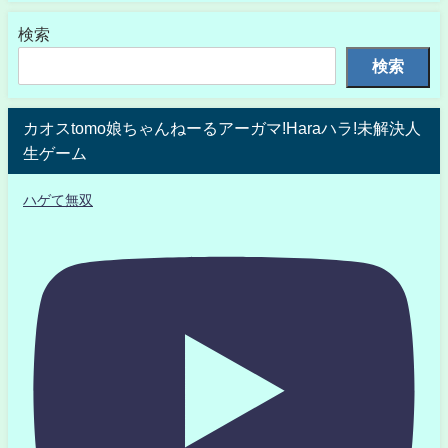
検索
検索
カオスtomo娘ちゃんねーるアーガマ!Haraハラ!未解決人
生ゲーム
ハゲて無双