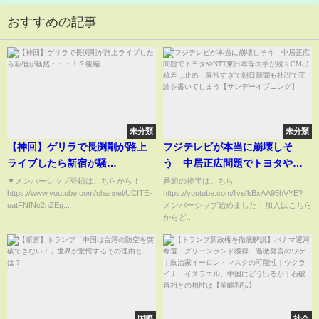
おすすめの記事
未分類
未分類
【神回】ゲリラで長渕剛が路上
フジテレビが本当に崩壊しそ
ライブしたら新宿が騒
う 中居正広問題でトヨタや
然・・・！？後編
NTT東日本等大手が続々CM出稿
▼メンバーシップ登録はこちらから！
番組の後半はこちら
https://www.youtube.com/channel/UCITEi-
https://youtube.com/live/kBxAA95hVYE?
差し止め 異常すぎて朝日新聞
uatFNfNc2nZEg...
メンバーシップ始めました！加入はこちら
も社説で正論を書いてしまう
からど...
【サンデーイブニング】
国際
社会