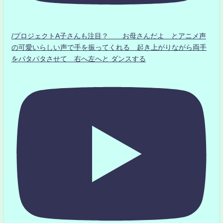
/プロジェクトA子さんも注目？ お母さんだよ とアニメ声
の可愛いらしい声で手を振ってくれる 起き上がりながら両手
をパタパタさせて 右へ左へと ダンスする