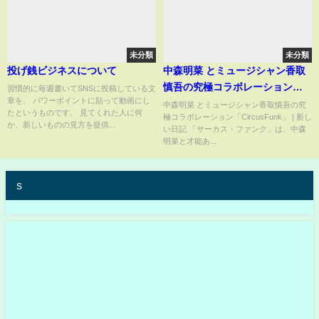
未分類
未分類
投げ銭ビジネスについて
中森明菜 とミュージシャン香取
慎吾の究極コラボレーション
習慣的に毎週書いてSNSに投稿している文
章を、 パワーポイントに貼って動画にし
「CircusFunk」 | 新しい日記
中森明菜 とミュージシャン香取慎吾の究
たというものです。 見てくれた人に何
極コラボレーション「CircusFunk」 | 新し
か、新しいものの見方を提供...
い日記 「サーカス・ファンク」は、中森
明菜と才能あ...
s