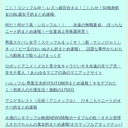
こじ！コジッフル@！-レズっ娘百合ネエ！こじらせ！50独身処
女のBL腐女子的まとめ速報-
何だ！何が？真・シロッフル！！ 永遠の無職童貞- ぼっちな
ニート的まとめ速報！一生童貞上等夜露死苦！
男装スケバン女子！スケッフルまっくす！（新・ナンノひゃくし
きっ!！ビー玉のおいぬさん的まとめ速報） 話題な事件からおも
しろ動画まで取り上げまっくす
ロボットアニメ！メカと美少女キャラだいすき永遠の非リア充・
非モテ星人 ！あらゆるマニアの為のマニアックサイト
ハルッフル-専業主夫的YOUTUBERまとめ速報！キモデブおた
く！初老人の介護生活！激動の1750日
アニゲタレスト（元祖！アニメッフル） ひきこもりニートのオ
ナベ的まとめ速報
火浦のシネマッフル映画NEWS情報ポータブルの杜！オネエ管理
人オカマちゃんの鬼女的まとめ速報!オカマッフルアタックナンバ