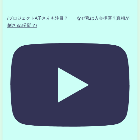
/プロジェクトA子さんも注目？ なぜ私は入会拒否？真相が
刺さる3分間？/