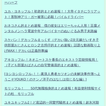
ーハーフ
ユカ・ヨネッフル！初老的まとめ速報！！大帝イタチにラリアッ
ト！害獣神アリ・ガー被害に必殺！パイルドライバー
おネコさん的まとめ速報 僕の彼女はエリーちゃん人形！豆腐メ
ンタルメンヘラ電波中年アルバイターのぬいぐるみ男子末路編
スケバン！デカッフルまっくす（デカい強い2次元嫁だいすき子
供部屋おじさんヒロシ之古惑仔的まとめ速報）話題な動画取り上
げMAX！デカいは正義刑事編
アキヨッフル-！ネオニートスケ番長のエキストラ芸能情報局！
（子ども部屋おばさんの自宅警備員的まとめ速報）
[ヨシヨシロッフル-！！-素浪人勇者カツオンの未解決事件簿へよ
うこそYOUKO！のナンノ洋子のはなしは信じるな編）]
モリッフル！ 50代無職独身的まとめ速報！有益便利情報サイ
トの杜 モリッフル
ユキユキッフル2！ど底辺的一同驚愕騒然まとめ速報！超氷河期