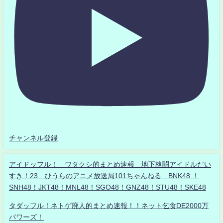
チャンネル登録
アイドッフル！ ワタクシ的まとめ速報 地下格闘アイドルだい
すき！23 ひうらのアニメ放送局101ちゃんねる BNK48 ！
SNH48！JKT48！MNL48！SGO48！GNZ48！STU48！SKE48
タダッフル！ネトゲ廃人的まとめ速報！！ネット乞食DE2000万
パワーズ！