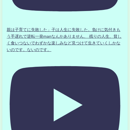
親は子育てに失敗した」子は人生に失敗した。負けに気付きも
う手遅れで逆転一発manなんかありません、 残りの人生、貧し
く食いつないでわずかな楽しみなど見つけて生きていくしかな
いのです。ないのです。