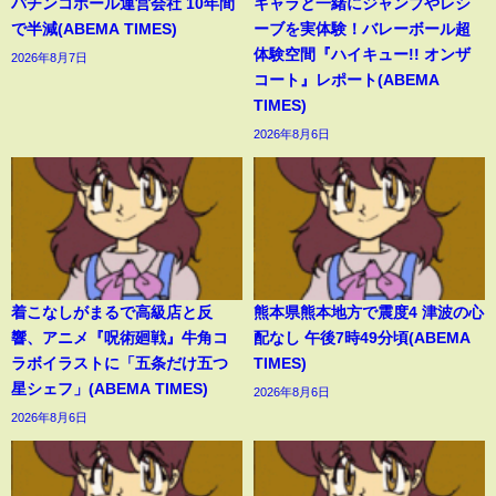
パチンコホール運営会社 10年間
キャラと一緒にジャンプやレシ
で半減(ABEMA TIMES)
ーブを実体験！バレーボール超
体験空間『ハイキュー!! オンザ
2026年8月7日
コート』レポート(ABEMA
TIMES)
2026年8月6日
着こなしがまるで高級店と反
熊本県熊本地方で震度4 津波の心
響、アニメ『呪術廻戦』牛角コ
配なし 午後7時49分頃(ABEMA
ラボイラストに「五条だけ五つ
TIMES)
星シェフ」(ABEMA TIMES)
2026年8月6日
2026年8月6日