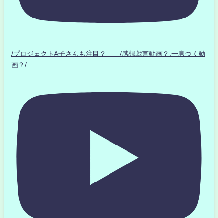
/プロジェクトA子さんも注目？ /感想戯言動画？.一息つく動
画？/