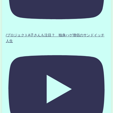
/プロジェクトA子さんも注目？ 独身ハゲ僧侶のサンドイッチ
人生