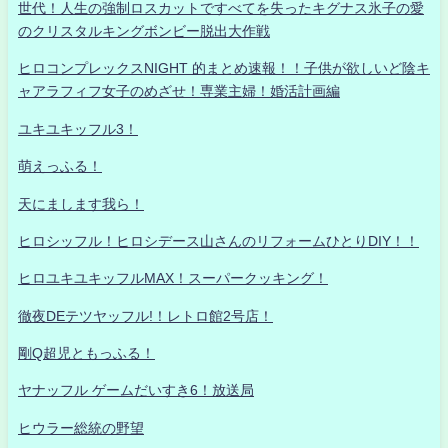
世代！人生の強制ロスカットですべてを失ったキグナス氷子の愛
のクリスタルキングボンビー脱出大作戦
ヒロコンプレックスNIGHT 的まとめ速報！！子供が欲しいど陰キ
ャアラフィフ女子のめざせ！専業主婦！婚活計画編
ユキユキッフル3！
萌えっふる！
天にまします我ら！
ヒロシッフル！ヒロシデース山さんのリフォームひとりDIY！！
ヒロユキユキッフルMAX！スーパークッキング！
徹夜DEテツヤッフル!！レトロ館2号店！
剛Q超児ともっふる！
ヤナッフル ゲームだいすき6！放送局
ヒウラー総統の野望