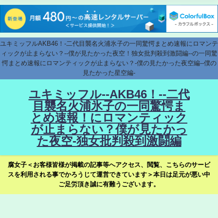
ユキミッフルAKB46！-二代目襲名火浦氷子の一同驚愕まとめ速報にロマンテ
ィックが止まらない？--僕が見たかった夜空！独女批判殺到激闘編--の一同驚
愕まとめ速報にロマンティックが止まらない？-僕の見たかった夜空編--僕の
見たかった星空編-
ユキミッフル--AKB46！--二代
目襲名火浦氷子の一同驚愕ま
とめ速報！にロマンティック
が止まらない？僕が見たかっ
た夜空-独女批判殺到激闘編
腐女子＜お客様皆様が掲載の記事等へアクセス、閲覧、こちらのサービ
スを利用される事でかろうじて運営できています＞本日は足元が悪い中
ご足労頂き誠に有難うございます。