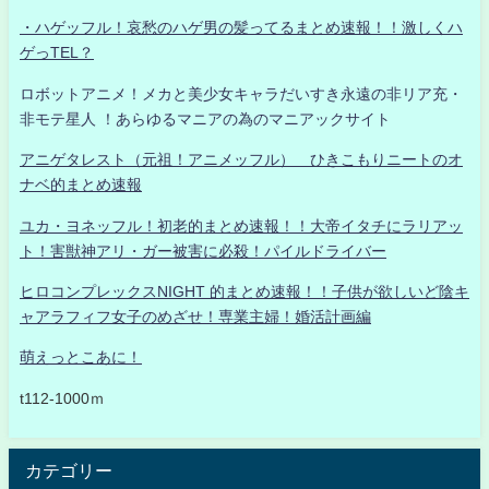
・ハゲッフル！哀愁のハゲ男の髪ってるまとめ速報！！激しくハ
ゲっTEL？
ロボットアニメ！メカと美少女キャラだいすき永遠の非リア充・
非モテ星人 ！あらゆるマニアの為のマニアックサイト
アニゲタレスト（元祖！アニメッフル） ひきこもりニートのオ
ナベ的まとめ速報
ユカ・ヨネッフル！初老的まとめ速報！！大帝イタチにラリアッ
ト！害獣神アリ・ガー被害に必殺！パイルドライバー
ヒロコンプレックスNIGHT 的まとめ速報！！子供が欲しいど陰キ
ャアラフィフ女子のめざせ！専業主婦！婚活計画編
萌えっとこあに！
t112-1000ｍ
カテゴリー