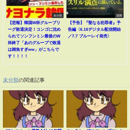
未分類
国際
【悲報】韓国W杯グループリ
【予告】『聖なる犯罪者』予
ーグ敗退決定！コンゴに沈め
告編〈6.16デジタル配信開始
られてソンフンミン最後のW
／7.7 ブルーレイ発売〉
杯終了「あのグループで敗退
は雑魚すぎww」がこちらで
す！！！！
未分類
の関連記事