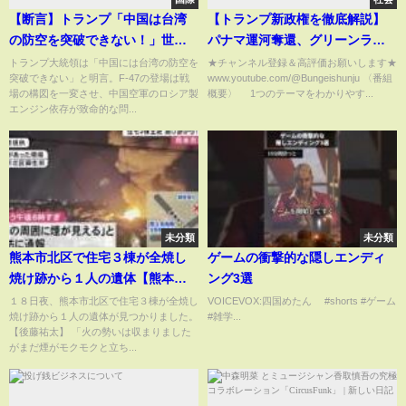
【断言】トランプ「中国は台湾
【トランプ新政権を徹底解説】
の防空を突破できない！」世界
パナマ運河奪還、グリーンラン
が驚愕するその理由とは？
ド獲得…過激発言のワケ｜政治
トランプ大統領は「中国には台湾の防空を
★チャンネル登録＆高評価お願いします★
突破できない」と明言。F-47の登場は戦
www.youtube.com/@Bungeishunju 〈番組
家イーロン・マスクの可能性｜
場の構図を一変させ、中国空軍のロシア製
概要〉 1つのテーマをわかりやす...
ウクライナ、イスラエル、中国
エンジン依存が致命的な問...
にどう出るか｜石破首相との相
性は【前嶋和弘】
未分類
未分類
熊本市北区で住宅３棟が全焼し
ゲームの衝撃的な隠しエンディ
焼け跡から１人の遺体【熊本】
ング3選
(26/04/19 12:00)
１８日夜、熊本市北区で住宅３棟が全焼し
VOICEVOX:四国めたん #shorts #ゲーム
焼け跡から１人の遺体が見つかりました。
#雑学...
【後藤祐太】 「火の勢いは収まりました
がまだ煙がモクモクと立ち...