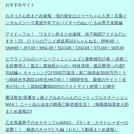
おすすめサイト
おネコさん的まとめ速報 僕の彼女はエリーちゃん人形！豆腐メ
ンタルメンヘラ電波中年アルバイターのぬいぐるみ男子末路編
アイドッフル！ ワタクシ的まとめ速報 地下格闘アイドルだい
すき！23 ひうらのアニメ放送局101ちゃんねる BNK48 ！
SNH48！JKT48！MNL48！SGO48！GNZ48！STU48！SKE48
ヒウラッフルのハーニーフィニッシュゴミ屋敷補完計画 ＜必殺！
生前整理人！孤立し孤独死からの～特殊清掃・遺品整理への道F
完結編＞ キャッシング計1500万返済：厨二病借金3500万円！う
つ病統合失調症14年生HKT46！！9期研究生、最後のサイト！全
米が泣いた！認知症鬱病60代のラストサイト絶賛！公開中
魔法熟女/美魔女ッ娘メグみみちゃんのニートッフルステーション
MAX！ ニート仙人仙女の映画三昧老後生活！（無職孤独居老人的
まとめ速報Z)]
乙女系腐男子のオカマッフルMAX2- FX！オ・カマトレーダーの
逆襲！！ 極道のオカマたち編（おもしろ動画まとめ速報）