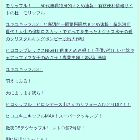
モリッフル！ 50代無職独身的まとめ速報！有益便利情報サイ
トの杜 モリッフル
ユキユキッフル2！ど底辺的一同驚愕騒然まとめ速報！超氷河期
世代！人生の強制ロスカットですべてを失ったキグナス氷子の愛
のクリスタルキングボンビー脱出大作戦
ヒロコンプレックスNIGHT 的まとめ速報！！子供が欲しいど陰キ
ャアラフィフ女子のめざせ！専業主婦！婚活計画編
ユキユキッフル3！
萌えっふる！
天にまします我ら！
ヒロシッフル！ヒロシデース山さんのリフォームひとりDIY！！
ヒロユキユキッフルMAX！スーパークッキング！
徹夜DEテツヤッフル!！レトロ館2号店！
剛Q超児ともっふる！