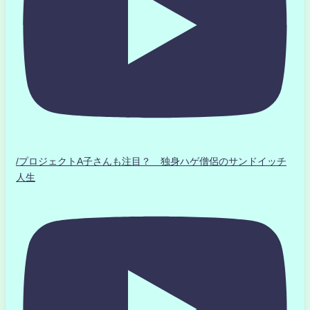
/プロジェクトA子さんも注目？ 独身ハゲ僧侶のサンドイッチ
人生