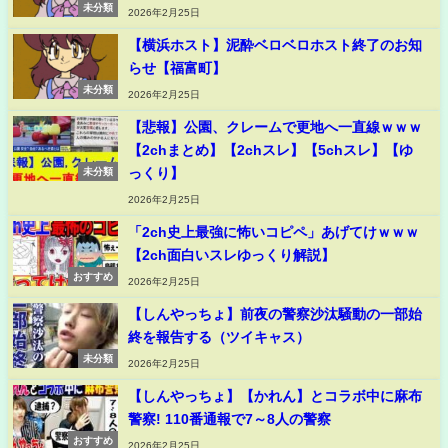
未分類
2026年2月25日
【横浜ホスト】泥酔ベロベロホスト終了のお知
らせ【福富町】
未分類
2026年2月25日
【悲報】公園、クレームで更地へ一直線ｗｗｗ
【2chまとめ】【2chスレ】【5chスレ】【ゆ
っくり】
未分類
2026年2月25日
「2ch史上最強に怖いコピペ」あげてけｗｗｗ
【2ch面白いスレゆっくり解説】
おすすめ
2026年2月25日
【しんやっちょ】前夜の警察沙汰騒動の一部始
終を報告する（ツイキャス）
未分類
2026年2月25日
【しんやっちょ】【かれん】とコラボ中に麻布
警察! 110番通報で7～8人の警察
おすすめ
2026年2月25日