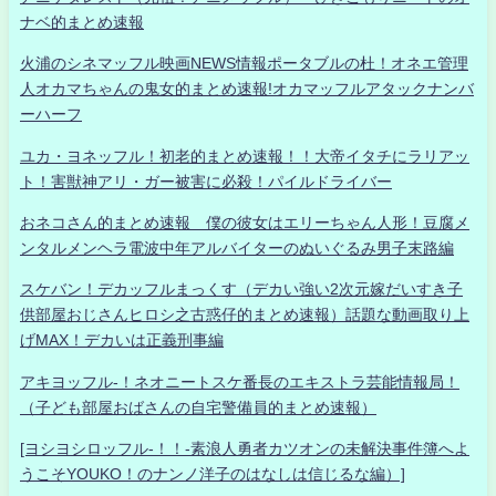
ナベ的まとめ速報
火浦のシネマッフル映画NEWS情報ポータブルの杜！オネエ管理
人オカマちゃんの鬼女的まとめ速報!オカマッフルアタックナンバ
ーハーフ
ユカ・ヨネッフル！初老的まとめ速報！！大帝イタチにラリアッ
ト！害獣神アリ・ガー被害に必殺！パイルドライバー
おネコさん的まとめ速報 僕の彼女はエリーちゃん人形！豆腐メ
ンタルメンヘラ電波中年アルバイターのぬいぐるみ男子末路編
スケバン！デカッフルまっくす（デカい強い2次元嫁だいすき子
供部屋おじさんヒロシ之古惑仔的まとめ速報）話題な動画取り上
げMAX！デカいは正義刑事編
アキヨッフル-！ネオニートスケ番長のエキストラ芸能情報局！
（子ども部屋おばさんの自宅警備員的まとめ速報）
[ヨシヨシロッフル-！！-素浪人勇者カツオンの未解決事件簿へよ
うこそYOUKO！のナンノ洋子のはなしは信じるな編）]