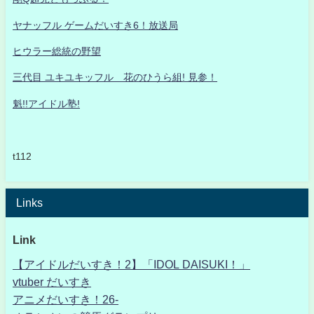
ヤナッフル ゲームだいすき6！放送局
ヒウラー総統の野望
三代目 ユキユキッフル 花のひうら組! 見参！
魁!!アイドル塾!
t112
Links
Link
【アイドルだいすき！2】「IDOL DAISUKI！」
vtuber だいすき
アニメだいすき！26-