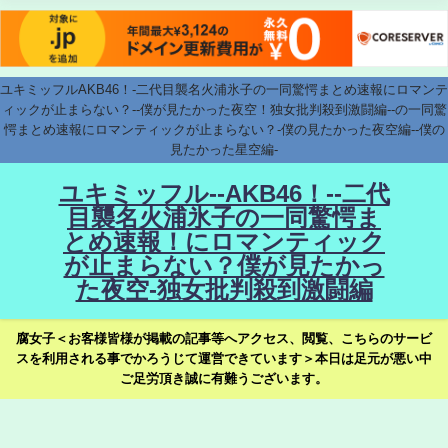
ユキミッフルAKB46！-二代目襲名火浦氷子の一同驚愕まとめ速報にロマンテ
ィックが止まらない？--僕が見たかった夜空！独女批判殺到激闘編--の一同驚
愕まとめ速報にロマンティックが止まらない？-僕の見たかった夜空編--僕の
見たかった星空編-
ユキミッフル--AKB46！--二代
目襲名火浦氷子の一同驚愕ま
とめ速報！にロマンティック
が止まらない？僕が見たかっ
た夜空-独女批判殺到激闘編
腐女子＜お客様皆様が掲載の記事等へアクセス、閲覧、こちらのサービ
スを利用される事でかろうじて運営できています＞本日は足元が悪い中
ご足労頂き誠に有難うございます。