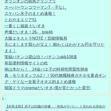
オラシオンの競馬グランプリ
スーパーウンコウーマンT・子なし
スケバン氷子のまとめ速報！
とおやまエリア51
一番くじ福袋 だいすき
声優だいすき！26- bnk46
大阪エキストラNOTE！芸能情報局
天にまします我らが父よ！ 願わくはわがドル円を守りた
まえ！
実録パチンコ梁山泊！パチンコakb108道
有益便利情報サイトの杜
病は木から！ 24金バエ子の特発性間質性肺炎
真・モリタダッフル2！！50代無職独身ガチホモ童貞ギン
グ・ゲイなー女装子オネエ的まとめ速報
韓国ドラマcinemaだいすき-僕が見たかった星空-
1 -
【杉良太郎】息子は53歳の俳優…「色気がヤバい」と言われる現在の