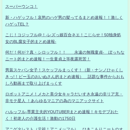
スーパーウンコ！
新・ハゲッフル！哀愁のハゲ男の髪ってるまとめ速報！！激しく
ハゲっTEL？
こじ！コジッフル@！-レズっ娘百合ネエ！こじらせ！50独身処
女のBL腐女子的まとめ速報-
何だ！何が？真・シロッフル！！ 永遠の無職童貞- ぼっちな
ニート的まとめ速報！一生童貞上等夜露死苦！
男装スケバン女子！スケッフルまっくす！（新・ナンノひゃくし
きっ!！ビー玉のおいぬさん的まとめ速報） 話題な事件からおも
しろ動画まで取り上げまっくす
ロボットアニメ！メカと美少女キャラだいすき永遠の非リア充・
非モテ星人 ！あらゆるマニアの為のマニアックサイト
ハルッフル-専業主夫的YOUTUBERまとめ速報！キモデブおた
く！初老人の介護生活！激動の1750日
アニゲタレスト（元祖！アニメッフル） ひきこもりニートのオ