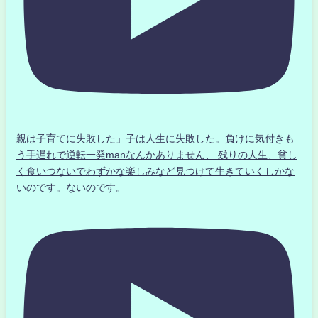
親は子育てに失敗した」子は人生に失敗した。負けに気付きも
う手遅れで逆転一発manなんかありません、 残りの人生、貧し
く食いつないでわずかな楽しみなど見つけて生きていくしかな
いのです。ないのです。