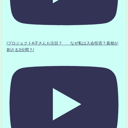
/プロジェクトA子さんも注目？ なぜ私は入会拒否？真相が
刺さる3分間？/