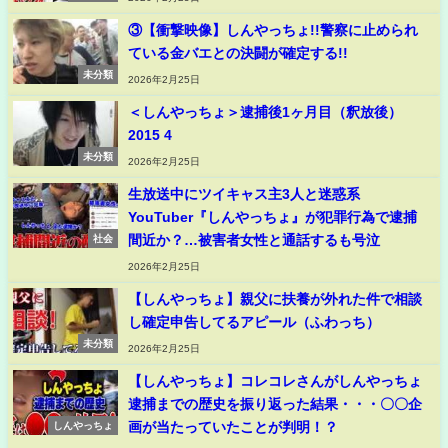
③【衝撃映像】しんやっちょ!!警察に止められ
ている金バエとの決闘が確定する!!
未分類
2026年2月25日
＜しんやっちょ＞逮捕後1ヶ月目（釈放後）
2015 4
未分類
2026年2月25日
生放送中にツイキャス主3人と迷惑系
YouTuber『しんやっちょ』が犯罪行為で逮捕
間近か？…被害者女性と通話するも号泣
社会
2026年2月25日
【しんやっちょ】親父に扶養が外れた件で相談
し確定申告してるアピール（ふわっち）
未分類
2026年2月25日
【しんやっちょ】コレコレさんがしんやっちょ
逮捕までの歴史を振り返った結果・・・〇〇企
画が当たっていたことが判明！？
しんやっちょ