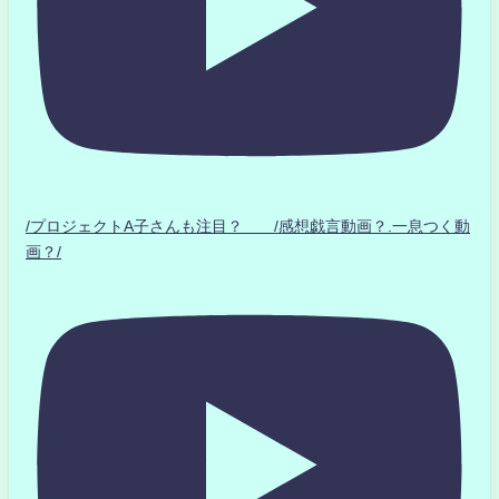
/プロジェクトA子さんも注目？ /感想戯言動画？.一息つく動
画？/