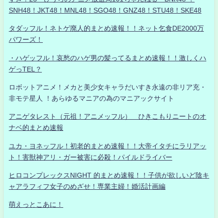
SNH48！JKT48！MNL48！SGO48！GNZ48！STU48！SKE48
タダッフル！ネトゲ廃人的まとめ速報！！ネット乞食DE2000万
パワーズ！
・ハゲッフル！哀愁のハゲ男の髪ってるまとめ速報！！激しくハ
ゲっTEL？
ロボットアニメ！メカと美少女キャラだいすき永遠の非リア充・
非モテ星人 ！あらゆるマニアの為のマニアックサイト
アニゲタレスト（元祖！アニメッフル） ひきこもりニートのオ
ナベ的まとめ速報
ユカ・ヨネッフル！初老的まとめ速報！！大帝イタチにラリアッ
ト！害獣神アリ・ガー被害に必殺！パイルドライバー
ヒロコンプレックスNIGHT 的まとめ速報！！子供が欲しいど陰キ
ャアラフィフ女子のめざせ！専業主婦！婚活計画編
萌えっとこあに！