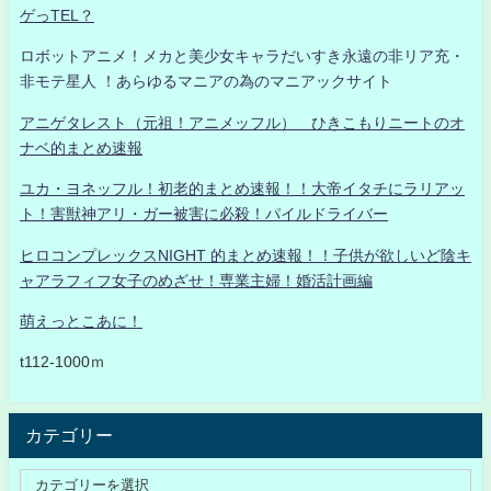
ゲっTEL？
ロボットアニメ！メカと美少女キャラだいすき永遠の非リア充・
非モテ星人 ！あらゆるマニアの為のマニアックサイト
アニゲタレスト（元祖！アニメッフル） ひきこもりニートのオ
ナベ的まとめ速報
ユカ・ヨネッフル！初老的まとめ速報！！大帝イタチにラリアッ
ト！害獣神アリ・ガー被害に必殺！パイルドライバー
ヒロコンプレックスNIGHT 的まとめ速報！！子供が欲しいど陰キ
ャアラフィフ女子のめざせ！専業主婦！婚活計画編
萌えっとこあに！
t112-1000ｍ
カテゴリー