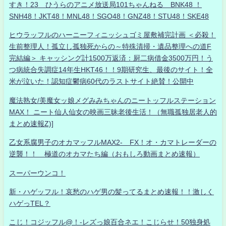
すき！23 ひうらのアニメ放送局101ちゃんねる BNK48 ！
SNH48！JKT48！MNL48！SGO48！GNZ48！STU48！SKE48
ヒウラッフルのハーニーフィニッシュゴミ屋敷補完計画 ＜必殺！
生前整理人！孤立し孤独死からの～特殊清掃・遺品整理への道F
完結編＞ キャッシング計1500万返済：厨二病借金3500万円！う
つ病統合失調症14年生HKT46！！9期研究生、最後のサイト！全
米が泣いた！認知症鬱病60代のラストサイト絶賛！公開中
魔法熟女/美魔女ッ娘メグみみちゃんのニートッフルステーション
MAX！ ニート仙人仙女の映画三昧老後生活！（無職孤独居老人的
まとめ速報Z)]
乙女系腐男子のオカマッフルMAX2- FX！オ・カマトレーダーの
逆襲！！ 極道のオカマたち編（おもしろ動画まとめ速報）
スーパーウンコ！
新・ハゲッフル！哀愁のハゲ男の髪ってるまとめ速報！！激しく
ハゲっTEL？
こじ！コジッフル@！-レズっ娘百合ネエ！こじらせ！50独身処