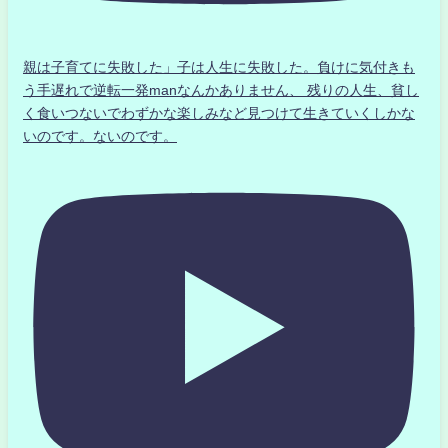
親は子育てに失敗した」子は人生に失敗した。負けに気付きも
う手遅れで逆転一発manなんかありません、 残りの人生、貧し
く食いつないでわずかな楽しみなど見つけて生きていくしかな
いのです。ないのです。