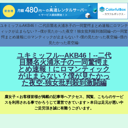
ユキミッフルAKB46！-二代目襲名火浦氷子の一同驚愕まとめ速報にロマンテ
ィックが止まらない？--僕が見たかった夜空！独女批判殺到激闘編--の一同驚
愕まとめ速報にロマンティックが止まらない？-僕の見たかった夜空編--僕の
見たかった星空編-
ユキミッフル--AKB46！--二代
目襲名火浦氷子の一同驚愕ま
とめ速報！にロマンティック
が止まらない？僕が見たかっ
た夜空-独女批判殺到激闘編
腐女子＜お客様皆様が掲載の記事等へアクセス、閲覧、こちらのサービ
スを利用される事でかろうじて運営できています＞本日は足元が悪い中
ご足労頂き誠に有難うございます。