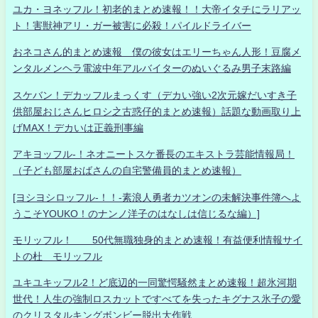
ユカ・ヨネッフル！初老的まとめ速報！！大帝イタチにラリアッ
ト！害獣神アリ・ガー被害に必殺！パイルドライバー
おネコさん的まとめ速報 僕の彼女はエリーちゃん人形！豆腐メ
ンタルメンヘラ電波中年アルバイターのぬいぐるみ男子末路編
スケバン！デカッフルまっくす（デカい強い2次元嫁だいすき子
供部屋おじさんヒロシ之古惑仔的まとめ速報）話題な動画取り上
げMAX！デカいは正義刑事編
アキヨッフル-！ネオニートスケ番長のエキストラ芸能情報局！
（子ども部屋おばさんの自宅警備員的まとめ速報）
[ヨシヨシロッフル-！！-素浪人勇者カツオンの未解決事件簿へよ
うこそYOUKO！のナンノ洋子のはなしは信じるな編）]
モリッフル！ 50代無職独身的まとめ速報！有益便利情報サイ
トの杜 モリッフル
ユキユキッフル2！ど底辺的一同驚愕騒然まとめ速報！超氷河期
世代！人生の強制ロスカットですべてを失ったキグナス氷子の愛
のクリスタルキングボンビー脱出大作戦