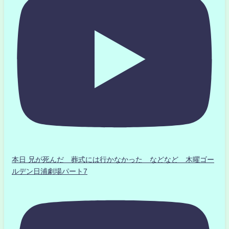
本日 兄が死んだ 葬式には行かなかった などなど 木曜ゴー
ルデン日浦劇場パート7