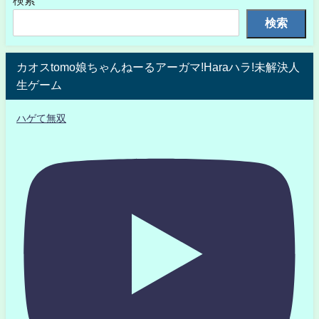
検索
カオスtomo娘ちゃんねーるアーガマ!Haraハラ!未解決人
生ゲーム
ハゲて無双