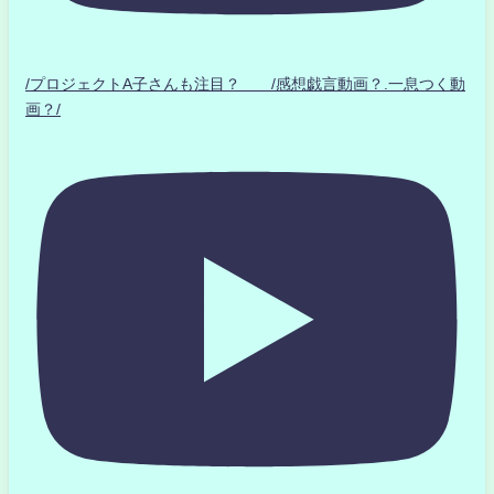
/プロジェクトA子さんも注目？ /感想戯言動画？.一息つく動
画？/