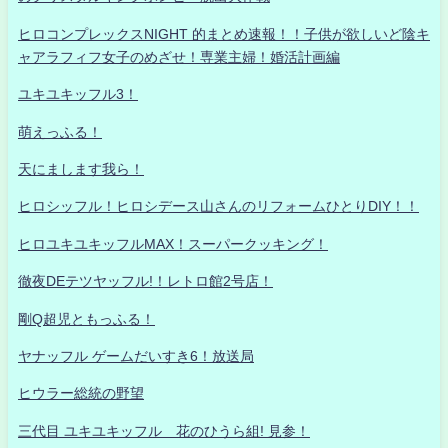
ヒロコンプレックスNIGHT 的まとめ速報！！子供が欲しいど陰キ
ャアラフィフ女子のめざせ！専業主婦！婚活計画編
ユキユキッフル3！
萌えっふる！
天にまします我ら！
ヒロシッフル！ヒロシデース山さんのリフォームひとりDIY！！
ヒロユキユキッフルMAX！スーパークッキング！
徹夜DEテツヤッフル!！レトロ館2号店！
剛Q超児ともっふる！
ヤナッフル ゲームだいすき6！放送局
ヒウラー総統の野望
三代目 ユキユキッフル 花のひうら組! 見参！