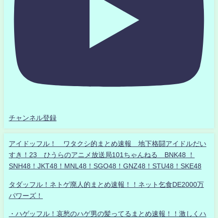
チャンネル登録
アイドッフル！ ワタクシ的まとめ速報 地下格闘アイドルだい
すき！23 ひうらのアニメ放送局101ちゃんねる BNK48 ！
SNH48！JKT48！MNL48！SGO48！GNZ48！STU48！SKE48
タダッフル！ネトゲ廃人的まとめ速報！！ネット乞食DE2000万
パワーズ！
・ハゲッフル！哀愁のハゲ男の髪ってるまとめ速報！！激しくハ