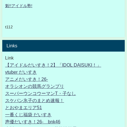
魁!!アイドル塾!
t112
Links
Link
【アイドルだいすき！2】「IDOL DAISUKI！」
vtuber だいすき
アニメだいすき！26-
オラシオンの競馬グランプリ
スーパーウンコウーマンT・子なし
スケバン氷子のまとめ速報！
とおやまエリア51
一番くじ福袋 だいすき
声優だいすき！26- bnk46