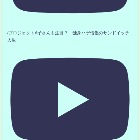
/プロジェクトA子さんも注目？ 独身ハゲ僧侶のサンドイッチ
人生