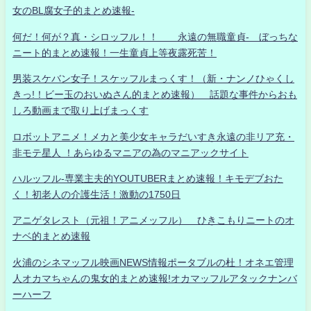
女のBL腐女子的まとめ速報-
何だ！何が？真・シロッフル！！ 永遠の無職童貞- ぼっちな
ニート的まとめ速報！一生童貞上等夜露死苦！
男装スケバン女子！スケッフルまっくす！（新・ナンノひゃくし
きっ!！ビー玉のおいぬさん的まとめ速報） 話題な事件からおも
しろ動画まで取り上げまっくす
ロボットアニメ！メカと美少女キャラだいすき永遠の非リア充・
非モテ星人 ！あらゆるマニアの為のマニアックサイト
ハルッフル-専業主夫的YOUTUBERまとめ速報！キモデブおた
く！初老人の介護生活！激動の1750日
アニゲタレスト（元祖！アニメッフル） ひきこもりニートのオ
ナベ的まとめ速報
火浦のシネマッフル映画NEWS情報ポータブルの杜！オネエ管理
人オカマちゃんの鬼女的まとめ速報!オカマッフルアタックナンバ
ーハーフ