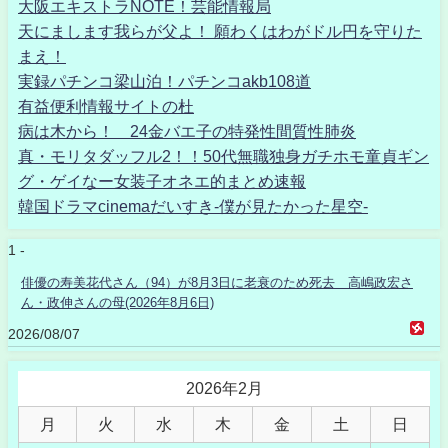
大阪エキストラNOTE！芸能情報局
天にまします我らが父よ！ 願わくはわがドル円を守りた
まえ！
実録パチンコ梁山泊！パチンコakb108道
有益便利情報サイトの杜
病は木から！ 24金バエ子の特発性間質性肺炎
真・モリタダッフル2！！50代無職独身ガチホモ童貞ギン
グ・ゲイなー女装子オネエ的まとめ速報
韓国ドラマcinemaだいすき-僕が見たかった星空-
1 -
俳優の寿美花代さん（94）が8月3日に老衰のため死去 高嶋政宏さ
ん・政伸さんの母(2026年8月6日)
2026/08/07
2026年2月
月
火
水
木
金
土
日