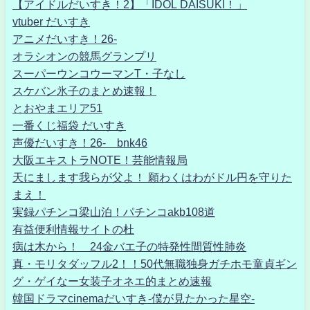
【アイドルだいすき！2】「IDOL DAISUKI！」
vtuber だいすき
アニメだいすき！26-
オラシオンの競馬グランプリ
スーパーウンコウーマンT・子なし
スケバン氷子のまとめ速報！
とおやまエリア51
一番くじ福袋 だいすき
声優だいすき！26- bnk46
大阪エキストラNOTE！芸能情報局
天にまします我らが父よ！ 願わくはわがドル円を守りた
まえ！
実録パチンコ梁山泊！パチンコakb108道
有益便利情報サイトの杜
病は木から！ 24金バエ子の特発性間質性肺炎
真・モリタダッフル2！！50代無職独身ガチホモ童貞ギン
グ・ゲイなー女装子オネエ的まとめ速報
韓国ドラマcinemaだいすき-僕が見たかった星空-