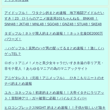
アイドッフル！ ワタクシ的まとめ速報 地下格闘アイドルだい
すき！23 ひうらのアニメ放送局101ちゃんねる BNK48 ！
SNH48！JKT48！MNL48！SGO48！GNZ48！STU48！SKE48
タダッフル！ネトゲ廃人的まとめ速報！！ネット乞食DE2000万
パワーズ！
・ハゲッフル！哀愁のハゲ男の髪ってるまとめ速報！！激しくハ
ゲっTEL？
ロボットアニメ！メカと美少女キャラだいすき永遠の非リア充・
非モテ星人 ！あらゆるマニアの為のマニアックサイト
アニゲタレスト（元祖！アニメッフル） ひきこもりニートのオ
ナベ的まとめ速報
ユカ・ヨネッフル！初老的まとめ速報！！大帝イタチにラリアッ
ト！害獣神アリ・ガー被害に必殺！パイルドライバー
ヒロコンプレックスNIGHT 的まとめ速報！！子供が欲しいど陰キ