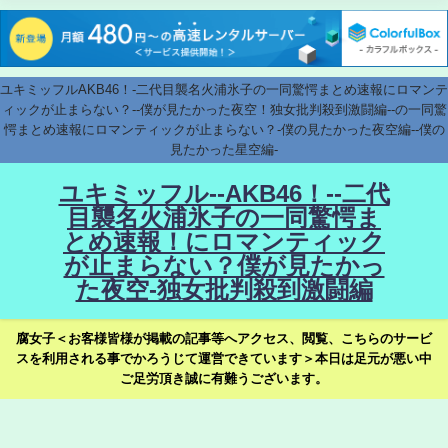
ユキミッフルAKB46！-二代目襲名火浦氷子の一同驚愕まとめ速報にロマンテ
ィックが止まらない？--僕が見たかった夜空！独女批判殺到激闘編--の一同驚
愕まとめ速報にロマンティックが止まらない？-僕の見たかった夜空編--僕の
見たかった星空編-
ユキミッフル--AKB46！--二代
目襲名火浦氷子の一同驚愕ま
とめ速報！にロマンティック
が止まらない？僕が見たかっ
た夜空-独女批判殺到激闘編
腐女子＜お客様皆様が掲載の記事等へアクセス、閲覧、こちらのサービ
スを利用される事でかろうじて運営できています＞本日は足元が悪い中
ご足労頂き誠に有難うございます。