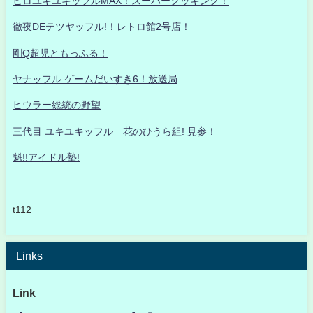
ヒロユキユキッフルMAX！スーパークッキング！
徹夜DEテツヤッフル!！レトロ館2号店！
剛Q超児ともっふる！
ヤナッフル ゲームだいすき6！放送局
ヒウラー総統の野望
三代目 ユキユキッフル 花のひうら組! 見参！
魁!!アイドル塾!
t112
Links
Link