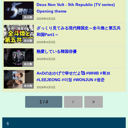
Deus Non Vult - 5th Republic (TV series)
Opening theme
未分類
2026年4月3日
ざっくり見てみる現代韓国史～全斗煥と第五共
和国Part1～
未分類
2026年4月3日
熱愛している韓国俳優
2026年4月3日
未分類
AnDのおかげで幸せだよ🥰 #WHIB #휘브
#LEEJEONG #이정 #WONJUN #원준
未分類
2026年4月3日
1 / 4
s