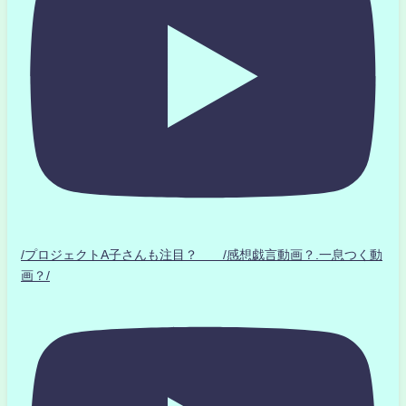
/プロジェクトA子さんも注目？ /感想戯言動画？.一息つく動
画？/