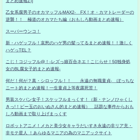
まとめ速報Z)]
乙女系腐男子のオカマッフルMAX2- FX！オ・カマトレーダーの
逆襲！！ 極道のオカマたち編（おもしろ動画まとめ速報）
スーパーウンコ！
新・ハゲッフル！哀愁のハゲ男の髪ってるまとめ速報！！激しく
ハゲっTEL？
こじ！コジッフル@！-レズっ娘百合ネエ！こじらせ！50独身処
女のBL腐女子的まとめ速報-
何だ！何が？真・シロッフル！！ 永遠の無職童貞- ぼっちな
ニート的まとめ速報！一生童貞上等夜露死苦！
男装スケバン女子！スケッフルまっくす！（新・ナンノひゃくし
きっ!！ビー玉のおいぬさん的まとめ速報） 話題な事件からおも
しろ動画まで取り上げまっくす
ロボットアニメ！メカと美少女キャラだいすき永遠の非リア充・
非モテ星人 ！あらゆるマニアの為のマニアックサイト