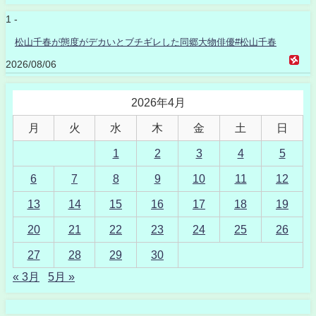
1 -
松山千春が態度がデカいとブチギレした同郷大物俳優#松山千春
2026/08/06
2026年4月
月
火
水
木
金
土
日
1
2
3
4
5
6
7
8
9
10
11
12
13
14
15
16
17
18
19
20
21
22
23
24
25
26
27
28
29
30
« 3月
5月 »