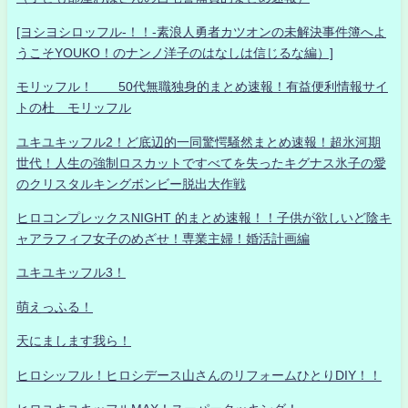
[ヨシヨシロッフル-！！-素浪人勇者カツオンの未解決事件簿へよ
うこそYOUKO！のナンノ洋子のはなしは信じるな編）]
モリッフル！ 50代無職独身的まとめ速報！有益便利情報サイ
トの杜 モリッフル
ユキユキッフル2！ど底辺的一同驚愕騒然まとめ速報！超氷河期
世代！人生の強制ロスカットですべてを失ったキグナス氷子の愛
のクリスタルキングボンビー脱出大作戦
ヒロコンプレックスNIGHT 的まとめ速報！！子供が欲しいど陰キ
ャアラフィフ女子のめざせ！専業主婦！婚活計画編
ユキユキッフル3！
萌えっふる！
天にまします我ら！
ヒロシッフル！ヒロシデース山さんのリフォームひとりDIY！！