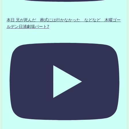
本日 兄が死んだ 葬式には行かなかった などなど 木曜ゴー
ルデン日浦劇場パート7