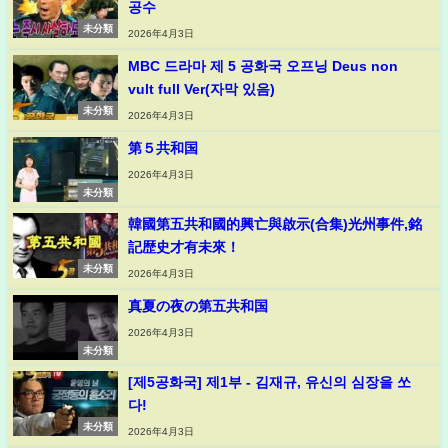
공수
未分類
2026年4月3日
MBC 드라마 제 5 공화국 오프닝 Deus non
vult full Ver(자막 있음)
未分類
2026年4月3日
第５共和国
2026年4月3日
未分類
韓國第五共和國的興亡與啟示(合集)光州事件,銘
記歴史才有未來！
未分類
2026年4月3日
真夏の夜の第五共和国
2026年4月3日
未分類
[제5공화국] 제1부 - 김재규, 유신의 심장을 쏘
다!
未分類
2026年4月3日