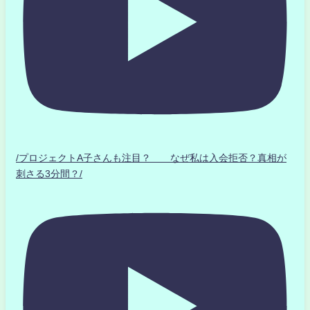
/プロジェクトA子さんも注目？ なぜ私は入会拒否？真相が
刺さる3分間？/