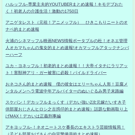
ハルッフル-専業主夫的YOUTUBERまとめ速報！キモデブおた
く！初老人の介護生活！激動の1750日
アニゲタレスト（元祖！アニメッフル） ひきこもりニートのオ
ナベ的まとめ速報
火浦のシネマッフル映画NEWS情報ポータブルの杜！オネエ管理
人オカマちゃんの鬼女的まとめ速報!オカマッフルアタックナンバ
ーハーフ
ユカ・ヨネッフル！初老的まとめ速報！！大帝イタチにラリアッ
ト！害獣神アリ・ガー被害に必殺！パイルドライバー
おネコさん的まとめ速報 僕の彼女はエリーちゃん人形！豆腐メ
ンタルメンヘラ電波中年アルバイターのぬいぐるみ男子末路編
スケバン！デカッフルまっくす（デカい強い2次元嫁だいすき子
供部屋おじさんヒロシ之古惑仔的まとめ速報）話題な動画取り上
げMAX！デカいは正義刑事編
アキヨッフル-！ネオニートスケ番長のエキストラ芸能情報局！
（子ども部屋おばさんの自宅警備員的まとめ速報）