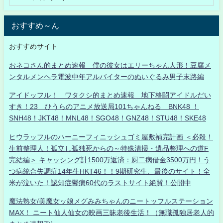
おすすめ～ん
おすすめサイト
おネコさん的まとめ速報 僕の彼女はエリーちゃん人形！豆腐メ
ンタルメンヘラ電波中年アルバイターのぬいぐるみ男子末路編
アイドッフル！ ワタクシ的まとめ速報 地下格闘アイドルだい
すき！23 ひうらのアニメ放送局101ちゃんねる BNK48 ！
SNH48！JKT48！MNL48！SGO48！GNZ48！STU48！SKE48
ヒウラッフルのハーニーフィニッシュゴミ屋敷補完計画 ＜必殺！
生前整理人！孤立し孤独死からの～特殊清掃・遺品整理への道F
完結編＞ キャッシング計1500万返済：厨二病借金3500万円！う
つ病統合失調症14年生HKT46！！9期研究生、最後のサイト！全
米が泣いた！認知症鬱病60代のラストサイト絶賛！公開中
魔法熟女/美魔女ッ娘メグみみちゃんのニートッフルステーション
MAX！ ニート仙人仙女の映画三昧老後生活！（無職孤独居老人的