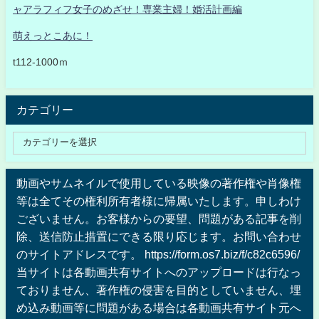
ャアラフィフ女子のめざせ！専業主婦！婚活計画編
萌えっとこあに！
t112-1000ｍ
カテゴリー
動画やサムネイルで使用している映像の著作権や肖像権
等は全てその権利所有者様に帰属いたします。申しわけ
ございません。お客様からの要望、問題がある記事を削
除、送信防止措置にできる限り応じます。お問い合わせ
のサイトアドレスです。 https://form.os7.biz/f/c82c6596/
当サイトは各動画共有サイトへのアップロードは行なっ
ておりません、著作権の侵害を目的としていません、埋
め込み動画等に問題がある場合は各動画共有サイト元へ