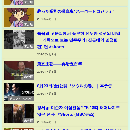
未分類
蘇った昭和の吸血虫“スーパートコジラミ”
2026年4月3日
未分類
죽음의 고문실에서 폭로한 전두환 정권의 비밀
｜ 기록으로 보는 민주주의 [김근태와 민청련
편] 편 #shorts
未分類
2026年4月3日
第五王朝——再活五百年
2026年4月3日
未分類
8月23日(金)公開『ソウルの春』｜本予告
2026年4月3日
チョン・マンシク
장세동·이순자 이심전심? "5.18때 태어나지도
않은 손자” #Shorts (MBC뉴스)
未分類
2026年4月3日