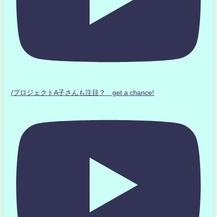
/プロジェクトA子さんも注目？ get a chance!