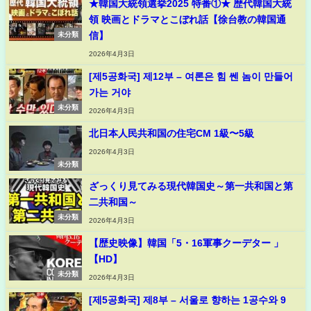
★韓国大統領選挙2025 特番①★ 歴代韓国大統
領 映画とドラマとこぼれ話【徐台教の韓国通
信】
未分類
2026年4月3日
[제5공화국] 제12부 – 여론은 힘 쎈 놈이 만들어
가는 거야
未分類
2026年4月3日
北日本人民共和国の住宅CM 1級〜5級
2026年4月3日
未分類
ざっくり見てみる現代韓国史～第一共和国と第
二共和国～
未分類
2026年4月3日
【歴史映像】韓国「5・16軍事クーデター 」
【HD】
未分類
2026年4月3日
[제5공화국] 제8부 – 서울로 향하는 1공수와 9