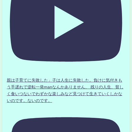
親は子育てに失敗した」子は人生に失敗した。負けに気付きも
う手遅れで逆転一発manなんかありません、 残りの人生、貧し
く食いつないでわずかな楽しみなど見つけて生きていくしかな
いのです。ないのです。