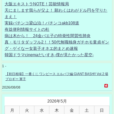
大阪エキストラNOTE！芸能情報局
天にまします我らが父よ！ 願わくはわがドル円を守りた
まえ！
実録パチンコ梁山泊！パチンコakb108道
有益便利情報サイトの杜
病は木から！ 24金バエ子の特発性間質性肺炎
真・モリタダッフル2！！50代無職独身ガチホモ童貞ギン
グ・ゲイなー女装子オネエ的まとめ速報
韓国ドラマcinemaだいすき-僕が見たかった星空-
1 -
【初日相場】一番くじ ワンピース エルバフ編 GIANT BASH!! Vol.2 場
ブロギー 軍子
2026/08/08
2026年5月
月
火
水
木
金
土
日