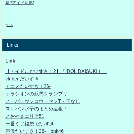
魁!!アイドル塾!
t112
Links
Link
【アイドルだいすき！2】「IDOL DAISUKI！」
vtuber だいすき
アニメだいすき！26-
オラシオンの競馬グランプリ
スーパーウンコウーマンT・子なし
スケバン氷子のまとめ速報！
とおやまエリア51
一番くじ福袋 だいすき
声優だいすき！26- bnk46