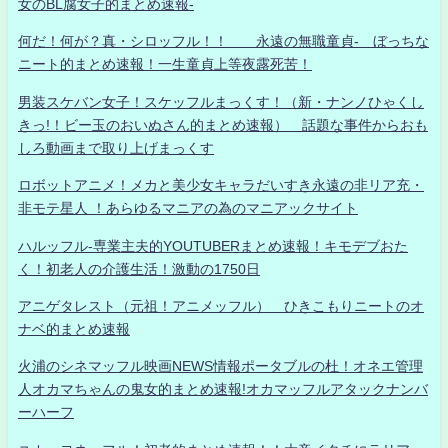
女のBL腐女子的まとめ速報-
何だ！何が？真・シロッフル！！ 永遠の無職童貞- ぼっちな
ニート的まとめ速報！一生童貞上等夜露死苦！
男装スケバン女子！スケッフルまっくす！（新・ナンノひゃくし
きっ!！ビー玉のおいぬさん的まとめ速報） 話題な事件からおも
しろ動画まで取り上げまっくす
ロボットアニメ！メカと美少女キャラだいすき永遠の非リア充・
非モテ星人 ！あらゆるマニアの為のマニアックサイト
ハルッフル-専業主夫的YOUTUBERまとめ速報！キモデブおた
く！初老人の介護生活！激動の1750日
アニゲタレスト（元祖！アニメッフル） ひきこもりニートのオ
ナベ的まとめ速報
火浦のシネマッフル映画NEWS情報ポータブルの杜！オネエ管理
人オカマちゃんの鬼女的まとめ速報!オカマッフルアタックナンバ
ーハーフ