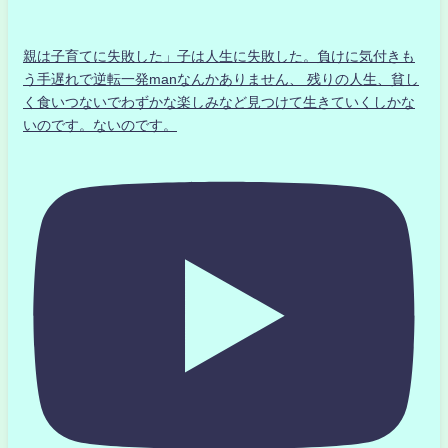
親は子育てに失敗した」子は人生に失敗した。負けに気付きも
う手遅れで逆転一発manなんかありません、 残りの人生、貧し
く食いつないでわずかな楽しみなど見つけて生きていくしかな
いのです。ないのです。