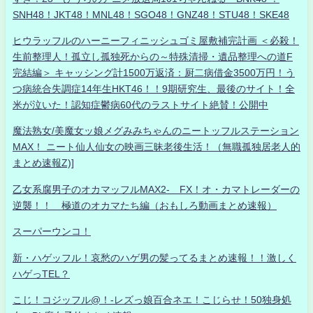
SNH48！JKT48！MNL48！SGO48！GNZ48！STU48！SKE48
ヒウラッフルのハーニーフィニッシュゴミ屋敷補完計画 ＜必殺！
生前整理人！孤立し孤独死からの～特殊清掃・遺品整理への道F
完結編＞ キャッシング計1500万返済：厨二病借金3500万円！う
つ病統合失調症14年生HKT46！！9期研究生、最後のサイト！全
米が泣いた！認知症鬱病60代のラストサイト絶賛！公開中
魔法熟女/美魔女ッ娘メグみみちゃんのニートッフルステーション
MAX！ ニート仙人仙女の映画三昧老後生活！（無職孤独居老人的
まとめ速報Z)]
乙女系腐男子のオカマッフルMAX2- FX！オ・カマトレーダーの
逆襲！！ 極道のオカマたち編（おもしろ動画まとめ速報）
スーパーウンコ！
新・ハゲッフル！哀愁のハゲ男の髪ってるまとめ速報！！激しく
ハゲっTEL？
こじ！コジッフル@！-レズっ娘百合ネエ！こじらせ！50独身処