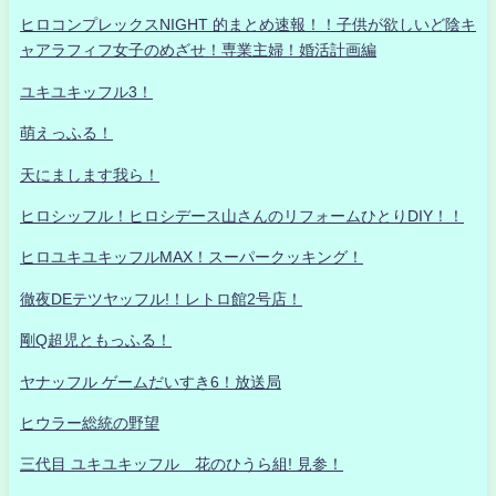
ヒロコンプレックスNIGHT 的まとめ速報！！子供が欲しいど陰キ
ャアラフィフ女子のめざせ！専業主婦！婚活計画編
ユキユキッフル3！
萌えっふる！
天にまします我ら！
ヒロシッフル！ヒロシデース山さんのリフォームひとりDIY！！
ヒロユキユキッフルMAX！スーパークッキング！
徹夜DEテツヤッフル!！レトロ館2号店！
剛Q超児ともっふる！
ヤナッフル ゲームだいすき6！放送局
ヒウラー総統の野望
三代目 ユキユキッフル 花のひうら組! 見参！