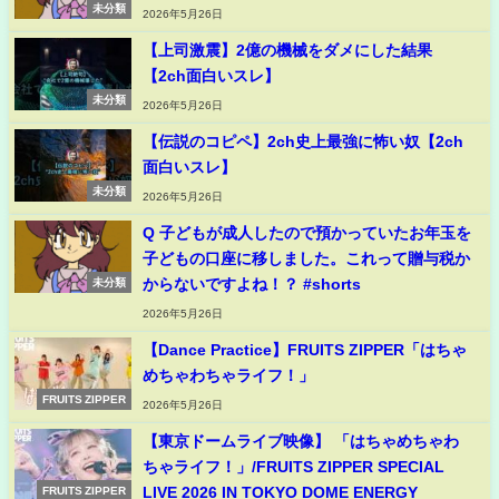
未分類
2026年5月26日
【上司激震】2億の機械をダメにした結果
【2ch面白いスレ】
未分類
2026年5月26日
【伝説のコピペ】2ch史上最強に怖い奴【2ch
面白いスレ】
未分類
2026年5月26日
Q 子どもが成人したので預かっていたお年玉を
子どもの口座に移しました。これって贈与税か
からないですよね！？ #shorts
未分類
2026年5月26日
【Dance Practice】FRUITS ZIPPER「はちゃ
めちゃわちゃライフ！」
FRUITS ZIPPER
2026年5月26日
【東京ドームライブ映像】 「はちゃめちゃわ
ちゃライフ！」/FRUITS ZIPPER SPECIAL
LIVE 2026 IN TOKYO DOME ENERGY
FRUITS ZIPPER