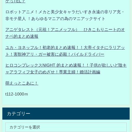
ゲっTEL？
ロボットアニメ！メカと美少女キャラだいすき永遠の非リア充・
非モテ星人 ！あらゆるマニアの為のマニアックサイト
アニゲタレスト（元祖！アニメッフル） ひきこもりニートのオ
ナベ的まとめ速報
ユカ・ヨネッフル！初老的まとめ速報！！大帝イタチにラリアッ
ト！害獣神アリ・ガー被害に必殺！パイルドライバー
ヒロコンプレックスNIGHT 的まとめ速報！！子供が欲しいど陰キ
ャアラフィフ女子のめざせ！専業主婦！婚活計画編
萌えっとこあに！
t112-1000ｍ
カテゴリー