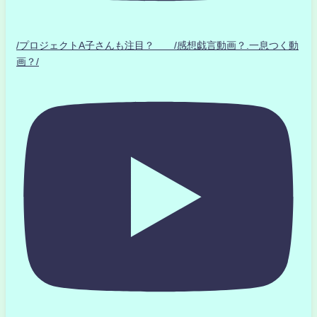
/プロジェクトA子さんも注目？ /感想戯言動画？.一息つく動
画？/