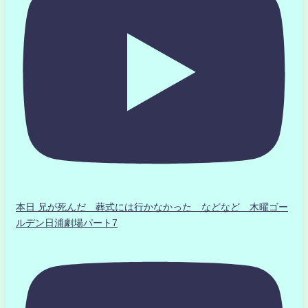
本日 兄が死んだ 葬式には行かなかった などなど 木曜ゴー
ルデン日浦劇場パート7