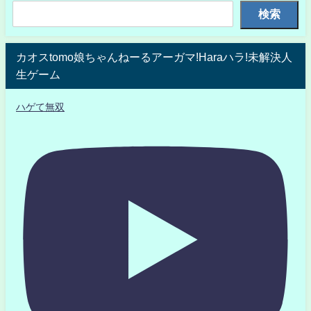
検索
カオスtomo娘ちゃんねーるアーガマ!Haraハラ!未解決人
生ゲーム
ハゲて無双