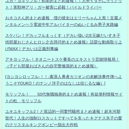
ユカ・ヨネッフル！初老的まとめ速報！！大帝イタチにラリアッ
ト！害獣神アリ・ガー被害に必殺！パイルドライバー
おネコさん的まとめ速報 僕の彼女はエリーちゃん人形！豆腐メ
ンタルメンヘラ電波中年アルバイターのぬいぐるみ男子末路編
スケバン！デカッフルまっくす（デカい強い2次元嫁だいすき子
供部屋おじさんヒロシ之古惑仔的まとめ速報）話題な動画取り上
げMAX！デカいは正義刑事編
アキヨッフル-！ネオニートスケ番長のエキストラ芸能情報局！
（子ども部屋おばさんの自宅警備員的まとめ速報）
[ヨシヨシロッフル-！！-素浪人勇者カツオンの未解決事件簿へよ
うこそYOUKO！のナンノ洋子のはなしは信じるな編）]
モリッフル！ 50代無職独身的まとめ速報！有益便利情報サイ
トの杜 モリッフル
ユキユキッフル2！ど底辺的一同驚愕騒然まとめ速報！超氷河期
世代！人生の強制ロスカットですべてを失ったキグナス氷子の愛
のクリスタルキングボンビー脱出大作戦