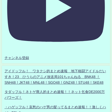
チャンネル登録
アイドッフル！ ワタクシ的まとめ速報 地下格闘アイドルだい
すき！23 ひうらのアニメ放送局101ちゃんねる BNK48 ！
SNH48！JKT48！MNL48！SGO48！GNZ48！STU48！SKE48
タダッフル！ネトゲ廃人的まとめ速報！！ネット乞食DE2000万
パワーズ！
・ハゲッフル！哀愁のハゲ男の髪ってるまとめ速報！！激しくハ