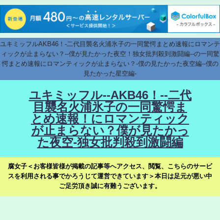
ユキミッフルAKB46！-二代目襲名火浦氷子の一同驚愕まとめ速報にロマンテ
ィックが止まらない？--僕が見たかった夜空！独女批判殺到激闘編--の一同驚
愕まとめ速報にロマンティックが止まらない？-僕の見たかった夜空編--僕の
見たかった星空編-
ユキミッフル--AKB46！--二代
目襲名火浦氷子の一同驚愕ま
とめ速報！にロマンティック
が止まらない？僕が見たかっ
た夜空-独女批判殺到激闘編
腐女子＜お客様皆様が掲載の記事等へアクセス、閲覧、こちらのサービ
スを利用される事でかろうじて運営できています＞本日は足元が悪い中
ご足労頂き誠に有難うございます。